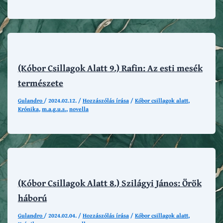
(Kóbor Csillagok Alatt 9.) Rafin: Az esti mesék
természete
Gulandro
/
2024.02.12.
/
Hozzászólás írása
/
Kóbor csillagok alatt
,
Krónika
,
m.a.g.u.s.
,
novella
(Kóbor Csillagok Alatt 8.) Szilágyi János: Örök
háború
Gulandro
/
2024.02.04.
/
Hozzászólás írása
/
Kóbor csillagok alatt
,