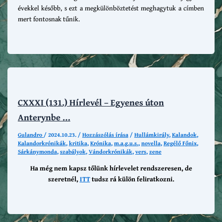
évekkel később, s ezt a megkülönböztetést meghagytuk a címben
mert fontosnak tűnik.
CXXXI (131.) Hírlevél – Egyenes úton
Anterynbe …
Gulandro
/
2024.10.23.
/
Hozzászólás írása
/
Hullámkirály
,
Kalandok
,
Kalandorkrónikák
,
kritika
,
Krónika
,
m.a.g.u.s.
,
novella
,
Regélő Főnix
,
Sárkánymonda
,
szabályok
,
Vándorkrónikák
,
vers
,
zene
Ha még nem kapsz tőlünk hírlevelet rendszeresen, de
szeretnél,
ITT
tudsz rá külön feliratkozni.