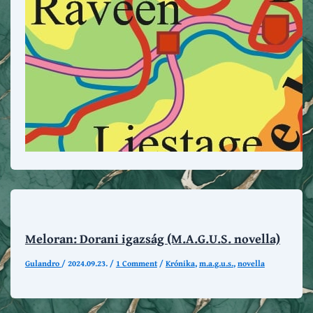
Meloran: Dorani igazság (M.A.G.U.S. novella)
Gulandro
/
2024.09.23.
/
1 Comment
/
Krónika
,
m.a.g.u.s.
,
novella