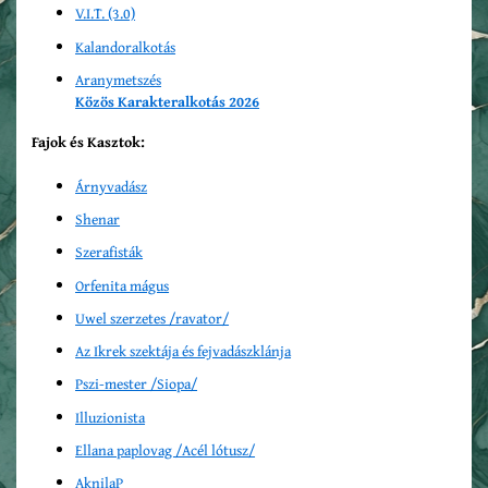
V.I.T. (3.0)
Kalandoralkotás
Aranymetszés
Közös Karakteralkotás 2026
Fajok és Kasztok:
Árnyvadász
Shenar
Szerafisták
Orfenita mágus
Uwel szerzetes /ravator/
Az Ikrek szektája és fejvadászklánja
Pszi-mester /Siopa/
Illuzionista
Ellana paplovag /Acél lótusz/
AknilaP