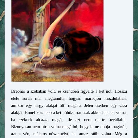
Dreonar a szobában volt, és csendb
en figyelte a két nőt. Hosszú
élete során már megtanulta, hogyan maradjon mozdulatlan,
amikor egy tárgy alakját ölti magára. Jelen e
setben egy váza
alakját. Ennél közelebb a két nőhöz már csak akkor lehetett volna,
ha széknek álcázza magát, de azt nem merte bevállalni.
Bizonyosan nem bírta volna megállni, hogy le ne dobja magáról,
azt a vén, utálatos nőszemélyt, ha amaz ráült volna. Még a