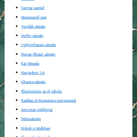
Sarrag papnő
Mnemenél pap
Vordak sámán
Oothr sámán
Ughjorbagan sámán
Hurag Dhaur sámán
Kai-Meada
Navigátor 2.0
Ghazga sámán
Illuzionista, az új iskola
Raddaq és Rumatara szerzetesek
Anconar goblinjai
Dűnesámán
Orkok a játékban