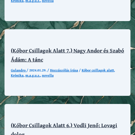
Krónika
,
m.a.g.u.s.
,
novella
(Kóbor Csillagok Alatt 7.) Nagy Andor és Szabó
Ádám: A tánc
Gulandro
/
2024.01.29.
/
Hozzászólás írása
/
Kóbor csillagok alatt
,
Krónika
,
m.a.g.u.s.
,
novella
(Kóbor Csillagok Alatt 6.) Vodli Jenő: Lovagi
dolog