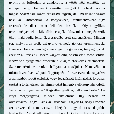
gyomra is felfo
rdult a gondolatra, a vörös köd elöntötte az
elméjét, pedig Dreonar kifejezetten nyugodt Umichnak tartotta
magát. Sosem találkozott fajtársával ugyan, de Erys sokat olvasott
neki az Umichokról. A könyvekben, tanulmányokban úgy
festették le őket, mint lelketlen bestiákat. Olyan gyílkos
teremtményeknek, akik tőrbe csalják áldozatukat, megtévesztik
őket, majd pedig felfalják a csapdába esett szerencsétlent. Minden
sor, mely róluk szólt, azt üvöltötte, hogy gonosz teremtmények.
Ilyenkor Dreonar mindig elmerengett, hogy vajon, tényleg igazak
ezek az állítások? Ő sosem vág
yott ölni, sosem csalt tőrbe senkit.
Kedvelte a nyugalmat, érdekelte a világ és érdekelték az emberek.
Szerette nézni az arcukat, hallgatni a meséjüket. Nem véletlen
töltött ötven évet színpadi függönyként. Persze evett, de nagyrészt
a színházból lopott ételeket, vagy levadászott kisállatokat. Dreonar
ezeket a történeteket, tanulmányokat hallgatva elbizonytalanodott.
Vajon ő is ilyen lenne? Kegyetlen gyilkos, lelketlen bestia? De
Erys megnyugtatta, minden alkalommal úgy beszélt az
olvasottakról, hogy “Azok az Umichok”. Ügyelt rá, hogy Dreonar
azt érezze, ő nem tartozik közéjük, hogy ő más, ő jobb.
Emberibb. Annak ellenére is embernek tartotta, hogy Dreonar