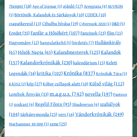
7tenger
(18)
ajánló
(17)
Age of Sigmar
(3)
Areggiata
(4)
AUVRON
Börtönök, Kalandok és Sárkányok
(10)
CODEX
(10)
(3)
csapatkereső
(13)
Cthulhu hívása
(19)
D&D
(5)
Cyberpunk 2020
(1)
Fanfár a Hősökért
(107)
Eredet
(35)
Fanzinok
(23)
film
(21)
Hullámkirály
Hagyomány
(12)
hirdetés
(7)
hangulatkeltő
(5)
Kalandmesterek
(125)
Kalandok
(61)
Hősök Napja
(65)
Kalandorkrónikák
(230)
(157)
Keleti
kalendárium
(15)
Krónika
(837)
kritika
(102)
Legendák
(34)
Krónikák Túra
(3)
Külső világ
(112)
kép
(27)
Kóbor csillagok alatt
(10)
KÁOSZ
(2)
m.a.g.u.s.
(742)
novella
(197)
Lombok Árnyán
(33)
Panteon
Regélő Főnix
(93)
szabályok
podcast
(6)
Shadowrun
(6)
(1)
Vándorkrónikák
(249)
(104)
Sárkánymonda
(23)
vers
(16)
zene
(25)
Warhammer 40 000
(3)