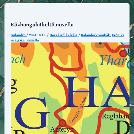
Közhangulatkeltő novella
Gulandro
/
2024.10.15.
/
Hozzászólás írása
/
Kalandorkrónikák
,
Krónika
,
m.a.g.u.s.
,
novella