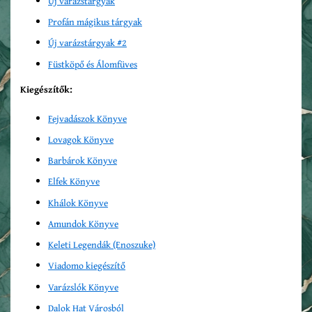
Új varázstárgyak
Profán mágikus tárgyak
Új varázstárgyak #2
Füstköpő és Álomfüves
Kiegészítők:
Fejvadászok Könyve
Lovagok Könyve
Barbárok Könyve
Elfek Könyve
Khálok Könyve
Amundok Könyve
Keleti Legendák (Enoszuke)
Viadomo
kiegészítő
Varázslók Könyve
Dalok Hat Városból