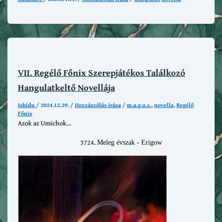
VII. Regélő Főnix Szerepjátékos Találkozó
Hangulatkeltő Novellája
Ishidu
/
2024.12.29.
/
Hozzászólás írása
/
m.a.g.u.s.
,
novella
,
Regélő
Főnix
Azok az Umichok…
Meleg évszak - Erigow