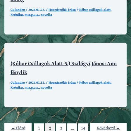
Gulandro
/
2024.01.22.
/
Hozzászólás írása
/
Kóbor csillagok alatt
,
Krónika
,
m.a.g.u.s.
,
novella
(Kóbor Csillagok Alatt 5.) Szilágyi János: Ami
fénylik
Gulandro
/
2024.01.15.
/
Hozzászólás írása
/
Kóbor csillagok alatt
,
Krónika
,
m.a.g.u.s.
,
novella
←
Előző
Következő
→
1
2
3
…
14