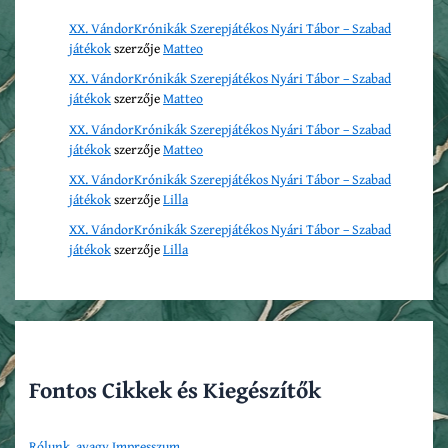
XX. VándorKrónikák Szerepjátékos Nyári Tábor – Szabad
játékok
szerzője
Matteo
XX. VándorKrónikák Szerepjátékos Nyári Tábor – Szabad
játékok
szerzője
Matteo
XX. VándorKrónikák Szerepjátékos Nyári Tábor – Szabad
játékok
szerzője
Matteo
XX. VándorKrónikák Szerepjátékos Nyári Tábor – Szabad
játékok
szerzője
Lilla
XX. VándorKrónikák Szerepjátékos Nyári Tábor – Szabad
játékok
szerzője
Lilla
Fontos Cikkek és Kiegészítők
Rólunk, avagy Impresszum