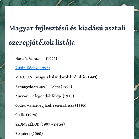
Magyar fejlesztésű és kiadású asztali
szerepjátékok listája
Harc és Varázslat (1991)
Rubin Kódex (1992)
M.A.G.U.S., avagy a kalandorok krónikái (1993)
Armageddon 2092 – Mars (1995)
Auvron – a legendák földje (1995)
Codex – a szerepjáték reneszánsza (1996)
Gallia (1996)
SZOMSZÉDOK (1997 – netes)
Requiem (2000)