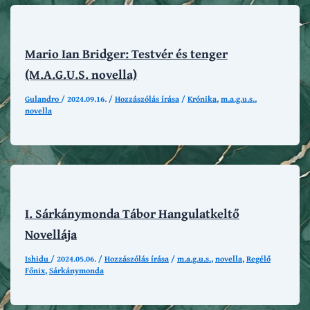
Mario Ian Bridger: Testvér és tenger
(M.A.G.U.S. novella)
Gulandro
/
2024.09.16.
/
Hozzászólás írása
/
Krónika
,
m.a.g.u.s.
,
novella
I. Sárkánymonda Tábor Hangulatkeltő
Novellája
Ishidu
/
2024.05.06.
/
Hozzászólás írása
/
m.a.g.u.s.
,
novella
,
Regélő
Főnix
,
Sárkánymonda