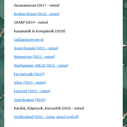
Zaranassinum (2017 – netes)
Broken Bones (2018 – netes)
SHARP (2019 – netes)
Kazamaták és Kompániák (2020)
Csillagösvényen és
Aranyhomok (2021 – netes)
Heimurinn (2021 – netes)
Warhammer 40K10 (2023 – netes)
Egyszercsak (2023)
Ichor (2023 – netes)
Exorcist (2023 – netes)
Szurokzápor (2024)
Kardok, Köpenyek, Kuruzslók (2026 – netes)
Unifinished (2026 – netes, angol nyelvű)