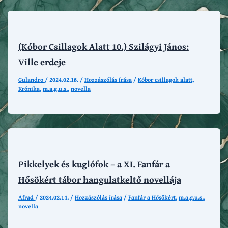
(Kóbor Csillagok Alatt 10.) Szilágyi János:
Ville erdeje
Gulandro
/
2024.02.18.
/
Hozzászólás írása
/
Kóbor csillagok alatt
,
Krónika
,
m.a.g.u.s.
,
novella
Pikkelyek és kuglófok – a XI. Fanfár a
Hősökért tábor hangulatkeltő novellája
Afrad
/
2024.02.14.
/
Hozzászólás írása
/
Fanfár a Hősökért
,
m.a.g.u.s.
,
novella