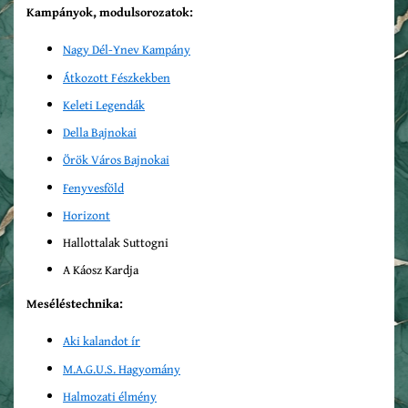
Kampányok, modulsorozatok:
Nagy Dél-Ynev Kampány
Átkozott Fészkekben
Keleti Legendák
Della Bajnokai
Örök Város Bajnokai
Fenyvesföld
Horizont
Hallottalak Suttogni
A Káosz Kardja
Meséléstechnika:
Aki kalandot ír
M.A.G.U.S. Hagyomány
Halmozati élmény