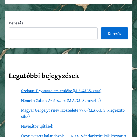
Keresés
Keresés
Legutóbbi bejegyzések
Szekam: Egy szerelem emléke (M.A.G.U.S. vers)
Németh Gábor: Az őrszem (M.A.G.U.S. novella)
Magyar Gergely: Ynev szószedete v7.0 (M.A.G.U.S. kiegészítő
cikk)
Navigátor újítások
Úgynevezett kalandozók… – A XX. Vándorkrónikák központi