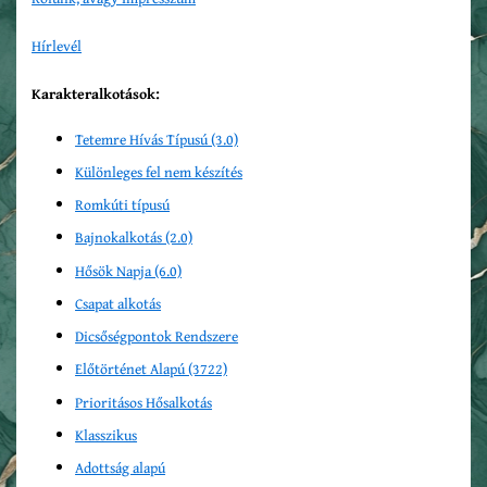
Hírlevél
Karakteralkotások:
Tetemre Hívás Típusú (3.0)
Különleges fel nem készítés
Romkúti típusú
Bajnokalkotás (2.0)
Hősök Napja (6.0)
Csapat alkotás
Dicsőségpontok Rendszere
Előtörténet Alapú (3722)
Prioritásos Hősalkotás
Klasszikus
Adottság alapú