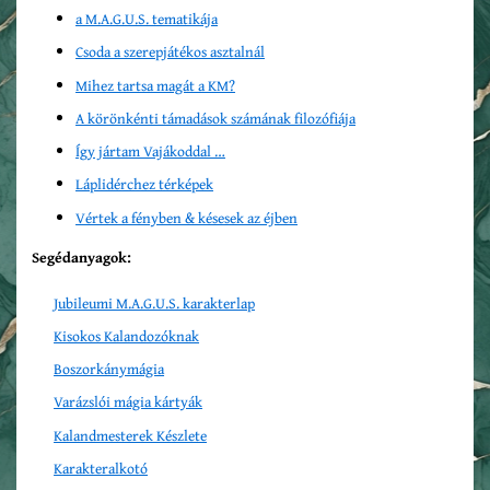
a M.A.G.U.S. tematikája
Csoda a szerepjátékos asztalnál
Mihez tartsa magát a KM?
A körönkénti támadások számának filozófiája
Így jártam Vajákoddal …
Láplidérchez térképek
Vértek a fényben & késesek az éjben
Segédanyagok:
Jubileumi M.A.G.U.S. karakterlap
Kisokos Kalandozóknak
Boszorkánymágia
Varázslói mágia kártyák
Kalandmesterek Készlete
Karakteralkotó