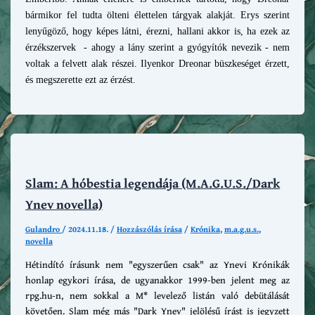
bármikor fel tudta ölteni élettelen tárgyak alakját. Erys szerint
lenyűgöző, hogy képes látni, érezni, hallani akkor is, ha ezek az
érzékszervek - ahogy a lány szerint a gyógyítók nevezik - nem
voltak a felvett alak részei. Ilyenkor Dreonar büszkeséget érzett,
és megszerette ezt az érzést.
Slam: A hóbestia legendája (M.A.G.U.S./Dark
Ynev novella)
Gulandro
/
2024.11.18.
/
Hozzászólás írása
/
Krónika
,
m.a.g.u.s.
,
novella
Hétindító írásunk nem "egyszerűen csak" az Ynevi Krónikák
honlap egykori írása, de ugyanakkor 1999-ben jelent meg az
rpg.hu-n, nem sokkal a M* levelező listán való debütálását
követően. Slam még más "Dark Ynev" jelölésű írást is jegyzett