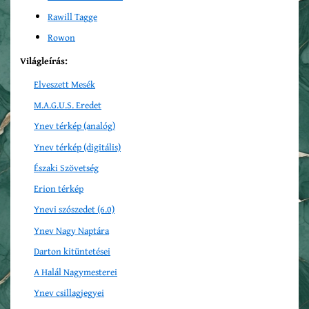
Rawill Tagge
Rowon
Világleírás:
Elveszett Mesék
M.A.G.U.S. Eredet
Ynev térkép (analóg)
Ynev
térkép (digitális)
Északi Szövetség
Erion térkép
Ynevi szószedet (6.0)
Ynev
Nagy Naptára
Darton kitüntetései
A Halál Nagymesterei
Ynev csillagjegyei