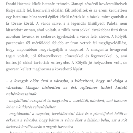
Északi Hármak közös határán trónolt. Gianagi részéről kovácsműhelyek
füstje szállt fel, haonwelli oldalán fák zöldelltek és az ereni kerületben
egy hatalmas búra szerű épület körül nőttek ki a házak, mint gombák a
fa törzse körül. A város szíve, s a legendás Elsüllyedt Palota nem
látszódott onnan, ahol voltak. A tőlük nem sokkal északabbra futó úton
azonban lovasok és szekerek igyekeztek a város felé, sietve. A Kölyök
parancsára fél mérfölddel feljebb az úton vettek fel megfigyelőállást,
hogy alaposabban megvizsgálják a csapatot. A masgarita lovagrend
tagjai voltak, jól felszerelkezve, címerekkel és fegyverekkel. S, ami
fontos jó okkal tartottak Anterynbe. A Kölyök jó helyzetben volt, de
gyorsan kellett meghoznia a következő lépést.
– a lovagok előtt érni a városba, s kideríteni, hogy mi dolga a
városban Masgar hírhedten az ősi, rejtelmes tudást kutató
nehézlovasainak
– megállítani a csapatot és megtudni a vezetőtől, mindent, ami hasznos
lehet a küldetés teljesítéséhez
– megtámadni a csapatot, levetkőztetni őket és a páncéljukat felöltve
érkezni a városba, hogy bármi is várta őket a falakon belül, azt a Rőt
farkasok fordíthassák a maguk hasznára
– hagyni, hogy a csapat tovább haladjon és más úton, észrevétlenül