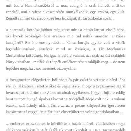
mit tud a Harmatszedőkről … nos, eddig ő is csak hallott a titkos
rendről, ami a város elveszejtésén munkálkodik, egy szekta, egy kult.
Remélte minél kevesebb köze lesz hozzájuk itt tartózkodás során.
A harmadik kérdése jobban meglepte: mint a hátán lantot viselő bárd,
aki kyrek örökségét őrzi ereiben mit tud nekik mondani a Káosz
kardjáról? Ranó elmosolyodott: a Káosz kardja egyike volt a vidék
legendáriumának, amelyek mind az ősmágus, a Tíz Mechanika
Mesteréhez kötődnek. Ha igaz is belőle valami, azt csak az ősi családok
könyvtáraiban, az elfek és törpék emlékezetében találják meg … de nem
lepődne meg, ha csak mesének bizonyulna.
A lovagmester elégedetten bólintott és pár ezüstöt vetette a bárd lába
elé, aki alázatosan eltette őket és végignézte, ahogy a gyászmenet szerű
lovascsapatok eltűnik az Auna utcáinak egyikében. Nagyot fújt, az eddig
bent tartott levegő sípolva távozott a tüdejéből. Ideje volt neki is valami
északai szálláshely után néznie … az a pékné kifejezetten ígéretesen
kacsintott rá reggel. Mielőtt újra elmerülhetett volna gondolataiban …
… emberek ereszkedtek le körülötte a házak faláról, védekezően maga
elé kapta mágikus lantját és félig kivonta kardját is. Ha a Harmatszedők