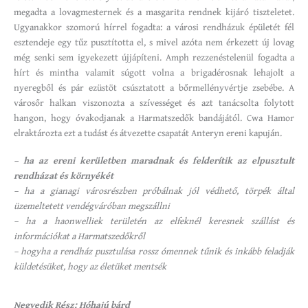
megadta a lovagmesternek és a masgarita rendnek kijáró tiszteletet.
Ugyanakkor szomorú hírrel fogadta: a városi rendházuk épületét fél
esztendeje egy tűz pusztította el, s mivel azóta nem érkezett új lovag
még senki sem igyekezett újjápíteni. Amph rezzenéstelenül fogadta a
hírt és mintha valamit súgott volna a brigadérosnak lehajolt a
nyeregből és pár ezüstöt csúsztatott a bőrmellényvértje zsebébe. A
városőr halkan viszonozta a szívességet és azt tanácsolta folytott
hangon, hogy óvakodjanak a Harmatszedők bandájától. Cwa Hamor
elraktározta ezt a tudást és átvezette csapatát Anteryn ereni kapuján.
– ha az ereni kerületben maradnak és felderítik az elpusztult
rendházat és környékét
– ha a gianagi városrészben próbálnak jól védhető, törpék által
üzemeltetett vendégváróban megszállni
– ha a haonwelliek területén az elfeknél keresnek szállást és
információkat a Harmatszedőkről
– hogyha a rendház pusztulása rossz ómennek tűnik és inkább feladják
küldetésüket, hogy az életüket mentsék
Negyedik Rész: Hóhajú bárd