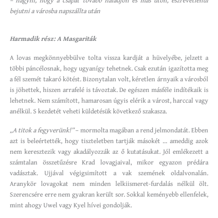
bejutni a városba napszállta után
Harmadik rész: A Masgariták
A lovas megkönnyebbülve tolta vissza kardját a hüvelyébe, jelzett a
többi páncélosnak, hogy ugyanígy tehetnek. Csak ezután igazította meg
a fél szemét takaró kötést. Bizonytalan volt, kéretlen árnyaik a városból
is jöhettek, hiszen arrafelé is távoztak. De egészen másféle indítékaik is
lehetnek. Nem számított, hamarosan úgyis elérik a várost, harccal vagy
anélkül. S kezdetét veheti küldetésük következő szakasza.
„A titok a fegyverünk!”
– mormolta magában a rend jelmondatát. Ebben
azt is beleértették, hogy tiszteletben tartják másokét … ameddig azok
nem keresztezik vagy akadályozzák az ő kutatásukat. Jól emlékezett a
számtalan összetűzésre Krad lovagjaival, mikor egyazon prédára
vadásztak. Ujjával végigsimított a vak szemének oldalvonalán.
Aranykör lovagokat nem minden lelkiismeret-furdalás nélkül ölt.
Szerencsére erre nem gyakran került sor. Sokkal keményebb ellenfelek,
mint ahogy Uwel vagy Kyel hívei gondolják.