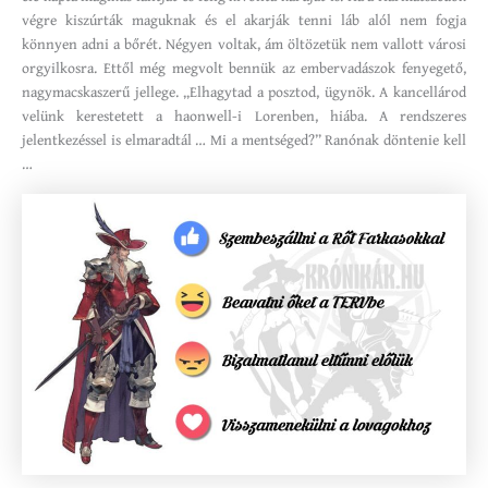
végre kiszúrták maguknak és el akarják tenni láb alól nem fogja
könnyen adni a bőrét. Négyen voltak, ám öltözetük nem vallott városi
orgyilkosra. Ettől még megvolt bennük az embervadászok fenyegető,
nagymacskaszerű jellege. „Elhagytad a posztod, ügynök. A kancellárod
velünk kerestetett a haonwell-i Lorenben, hiába. A rendszeres
jelentkezéssel is elmaradtál … Mi a mentséged?” Ranónak döntenie kell
…