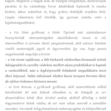
kapjon. Megkérik a maguk árát, de hűségük kifogástalan, diszkréciójuk
páratlan és ha valamiképp Toron áskálódását lepleznék le munka
közben, akkor számíthat rá, hogy grátisz elsikálják erejükön felül.
Csupán választania kell közülük, így gyorsan számba vette a
leglehetségesebbeket:
– a Via Shen gyilkosai, a Fehér Tigrisek már számtalanszor
bizonyították rátermettségüket Zászlóháborún innen és túl,
Haonwellben is szívesen látott pengeművészek, akik sokszor büszkén
viselik mesterségük jegyét és fegyvereiket, így van, hogy puszta
megjelenésük megoldja a krízist
– a Via Grom vajákosai, a Rőt Farkasok elsősorban Dorannak tettek
hűségesküt és cserébe védelem mellett olyan praktikákat is kaptak
a varázslóktól, ami a legkényesebb feladatok megoldására teszi
őket képessé. Talán túlzásnak tűnhet hazai terepen bevetni őket,
de olykor érdemes biztosra menni.
– az Erm Roncas, a gyilkosok gyilkosai, akik szemrebbenés nélkül
bérelhetőek fel más klánok ellenében is, de hűségük az erv
dinasztiákhoz kötik őket. Kivétel azokat, akikből állítólag a Halál
Nagymesterei lettek valaha, de ezt nem sokan mernék a szemükbe
mondani. Forrásaik kifogyhatatlanok emberanyagban és kiképzőfalvaik