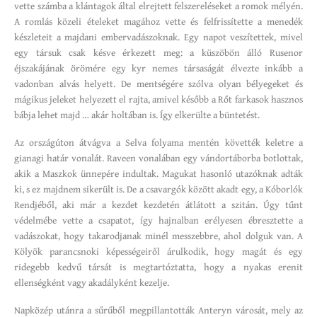
vette számba a klántagok által elrejtett felszereléseket a romok mélyén.
A romlás közeli ételeket magához vette és felfrissítette a menedék
készleteit a majdani embervadászoknak. Egy napot veszítettek, mivel
egy társuk csak késve érkezett meg: a küszöbön álló Rusenor
éjszakájának örömére egy kyr nemes társaságát élvezte inkább a
vadonban alvás helyett. De mentségére szólva olyan bélyegeket és
mágikus jeleket helyezett el rajta, amivel később a Rőt farkasok hasznos
bábja lehet majd … akár holtában is. Így elkerülte a büntetést.
Az országúton átvágva a Selva folyama mentén követték keletre a
gianagi határ vonalát. Raveen vonalában egy vándortáborba botlottak,
akik a Maszkok ünnepére indultak. Magukat hasonló utazóknak adták
ki, s ez majdnem sikerült is. De a csavargók között akadt egy, a Kóborlók
Rendjéből, aki már a kezdet kezdetén átlátott a szitán. Úgy tűnt
védelmébe vette a csapatot, így hajnalban erélyesen ébresztette a
vadászokat, hogy takarodjanak minél messzebbre, ahol dolguk van. A
Kölyök parancsnoki képességeiről árulkodik, hogy magát és egy
ridegebb kedvű társát is megtartóztatta, hogy a nyakas erenit
ellenségként vagy akadályként kezelje.
Napközép utánra a sűrűből megpillantották Anteryn városát, mely az