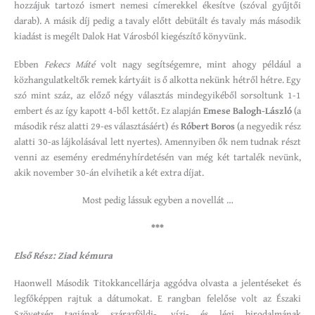
hozzájuk tartozó ismert nemesi címerekkel ékesítve (szóval gyűjtői
darab). A másik díj pedig a tavaly előtt debütált és tavaly más második
kiadást is megélt Dalok Hat Városból kiegészítő könyvünk.
Ebben
Fekecs Máté
volt nagy segítségemre, mint ahogy például a
közhangulatkeltők remek kártyáit is ő alkotta nekünk hétről hétre. Egy
szó mint száz, az előző négy választás mindegyikéből sorsoltunk 1-1
embert és az így kapott 4-ből kettőt. Ez alapján
Emese Balogh-László
(a
második rész alatti 29-es választásáért) és
Róbert Boros
(a negyedik rész
alatti 30-as lájkolásával lett nyertes). Amennyiben ők nem tudnak részt
venni az esemény eredményhírdetésén van még két tartalék nevünk,
akik november 30-án elvihetik a két extra díjat.
Most pedig lássuk egyben a novellát …
***
Első Rész: Ziad kémura
Haonwell Második Titokkancellárja aggódva olvasta a jelentéseket és
legfőképpen rajtuk a dátumokat. E rangban felelőse volt az Északi
Szövetség tagjának szárazföldi-, vízi- és légi birodalmának