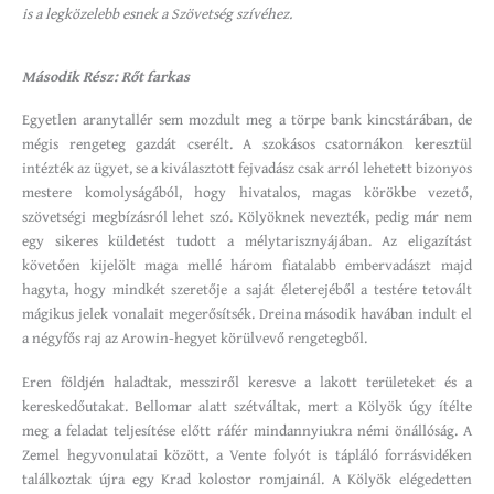
is a legközelebb esnek a Szövetség szívéhez.
Második Rész: Rőt farkas
Egyetlen aranytallér sem mozdult meg a törpe bank kincstárában, de
mégis rengeteg gazdát cserélt. A szokásos csatornákon keresztül
intézték az ügyet, se a kiválasztott fejvadász csak arról lehetett bizonyos
mestere komolyságából, hogy hivatalos, magas körökbe vezető,
szövetségi megbízásról lehet szó. Kölyöknek nevezték, pedig már nem
egy sikeres küldetést tudott a mélytarisznyájában. Az eligazítást
követően kijelölt maga mellé három fiatalabb embervadászt majd
hagyta, hogy mindkét szeretője a saját életerejéből a testére tetovált
mágikus jelek vonalait megerősítsék. Dreina második havában indult el
a négyfős raj az Arowin-hegyet körülvevő rengetegből.
Eren földjén haladtak, messziről keresve a lakott területeket és a
kereskedőutakat. Bellomar alatt szétváltak, mert a Kölyök úgy ítélte
meg a feladat teljesítése előtt ráfér mindannyiukra némi önállóság. A
Zemel hegyvonulatai között, a Vente folyót is tápláló forrásvidéken
találkoztak újra egy Krad kolostor romjainál. A Kölyök elégedetten