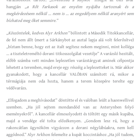
hangján
„a Rőt Farkasok az enyéim nyájába tartoznak és a
megkérdezésem nélkül … nem is … az engedélyem nélkül aranyért sem
bízhatod meg őket semmire.”
„Köszöntelek, kedves Alyr Arkhon”
bólintott a Második Titokkancellár,
de fel nem állt (mert a Sárkánybot az asztal lapja alá volt felerősítve)
„bíztam benne, hogy ezt az italt segítesz nekem meginni, mint kolléga
… a tiszteletreméltó dorani titkosszolgálat vezetője” A varázsló hezitált,
előbb számba vett minden leplezetlen varázstárgyat aminek célpontja
lehetett a teremben, majd ereje egy részéig a leplezetteket is. Már akkor
gyanakodott, hogy a kancellár VALÓBAN számított rá, mikor a
térmágiája nem oda hozta, hanem a terem közepére terelte egy
védővarázs.
„Elfogadom a meghívásodat” döntötte el és valóban leült a haonwellivel
szemben. „Ha jól sejtem mondandód van az Anterynben folyó
eseményekről”. A kancellár elmosolyodott és töltött egy másik kupába,
majd a vendége elé tolta előzékenyen. „Gondom lesz rá, hogy a
rakoncátlan ügynököm vigyázzon a dorani négylábúakra, nem kell
aggódnod.” Alyr Arkhon felemelte a kupát koccintáshoz „Ha jól tudom,