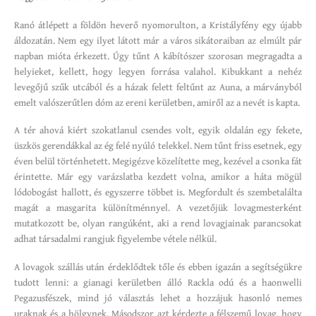
Ranó átlépett a földön heverő nyomorulton, a Kristályfény egy újabb
áldozatán. Nem egy ilyet látott már a város sikátoraiban az elmúlt pár
napban mióta érkezett. Úgy tűnt A kábítószer szorosan megragadta a
helyieket, kellett, hogy legyen forrása valahol. Kibukkant a nehéz
levegőjű szűk utcából és a házak felett feltűnt az Auna, a márványból
emelt valószerűtlen dóm az ereni kerületben, amiről az a nevét is kapta.
A tér ahová kiért szokatlanul csendes volt, egyik oldalán egy fekete,
üszkös gerendákkal az ég felé nyúló telekkel. Nem tűnt friss esetnek, egy
éven belül történhetett. Megigézve közelítette meg, kezével a csonka fát
érintette. Már egy varázslatba kezdett volna, amikor a háta mögül
lódobogást hallott, és egyszerre többet is. Megfordult és szembetalálta
magát a masgarita különítménnyel. A vezetőjük lovagmesterként
mutatkozott be, olyan rangúként, aki a rend lovagjainak parancsokat
adhat társadalmi rangjuk figyelembe vétele nélkül.
A lovagok szállás után érdeklődtek tőle és ebben igazán a segítségükre
tudott lenni: a gianagi kerületben álló Rackla odú és a haonwelli
Pegazusfészek, mind jó választás lehet a hozzájuk hasonló nemes
uraknak és a hölgynek. Másodszor azt kérdezte a félszemű lovag, hogy