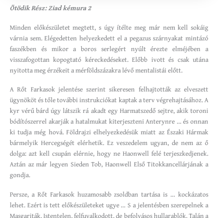
Ötödik Rész: Ziad kémura 2
Minden előkészületet megtett, s úgy ítélte meg már nem kell sokáig
várnia sem. Elégedetten helyezkedett el a pegazus szárnyakat mintázó
faszékben és mikor a boros serlegért nyúlt érezte elméjében a
visszafogottan kopogtató kéreckedéseket. Előbb ivott és csak utána
nyitotta meg érzékeit a mérföldszázakra lévő mentalistái előtt.
A Rőt Farkasok jelentése szerint sikeresen felhajtották az elveszett
ügynököt és tőle további instrukciókat kaptak a terv végrehajtásához. A
kyr vérű bárd úgy látszik rá akadt egy Harmatszedő sejtre, akik toroni
bódítószerrel akarják a hatalmukat kiterjeszteni Anterynre … és onnan
ki tudja még hová. Földrajzi elhelyezkedésük miatt az Északi Hármak
bármelyik Hercegségét elérhetik. Ez veszedelem ugyan, de nem az ő
dolga: azt kell csupán elérnie, hogy ne Haonwell felé terjeszkedjenek.
Aztán az már legyen Sieden Tob, Haonwell Első Titokkancellárjának a
gondja.
Persze, a Rőt Farkasok huzamosabb zsoldban tartása is … kockázatos
lehet. Ezért is tett előkészületeket ugye … S a jelentésben szerepelnek a
Masgariták. Istentelen, felfuvalkodott, de befolyásos hullarablók. Talán a