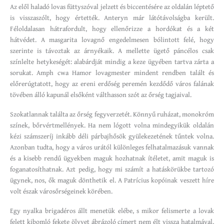
Az elől haladó lovas füttyszóval jelzett és biccentésére az oldalán léptető
is visszaszólt, hogy értették. Anteryn már látótávolságba került.
Féloldalasan hátrafordult, hogy ellenőrizze a hordókat és a két
hátvédet. A masgarita lovagnő engedelmesen bólintott felé, hogy
szerinte is távoztak az árnyékaik. A mellette ügető páncélos csak
színlelte hetykeségét: alabárdját mindig a keze ügyében tartva zárta a
sorukat. Amph cwa Hamor lovagmester mindent rendben talált és
előrerúgtatott, hogy az ereni erdőség peremén kezdődő város falának
tövében álló kapunál elsőként válthasson szót az őrség tagjaival.
Szokatlannak találta az őrség fegyverzetét. Könnyű ruházat, monokróm
színek, bőrvértmellények. Ha nem lógott volna mindegyikük oldalán
kézi számszeríj inkább déli párbajhősök gyülekezetének tűntek volna.
Azonban tudta, hogy a város urától különleges felhatalmazásuk vannak
és a kisebb rendű ügyekben maguk hozhatnak ítéletet, amit maguk is
foganatosíthatnak. Azt pedig, hogy mi számít a hatáskörükbe tartozó
ügynek, nos, ők maguk dönthetik el. A Patrícius kopóinak veszett híre
volt észak városőrségeinek körében.
Egy nyalka brigadéros állt menetük elébe, s mikor felismerte a lovak
felett kibomló fekete ölyvet ábrázoló címert nem élt vissza hatalmával,