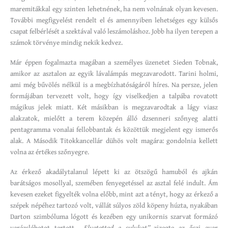
maremitákkal egy szinten lehetnének, ha nem volnának olyan kevesen.
További megfigyelést rendelt el és amennyiben lehetséges egy külsős
csapat felbérlését a szektával való leszámoláshoz. Jobb ha ilyen terepen a
számok törvénye mindig nekik kedvez.
Már éppen fogalmazta magában a személyes üzenetet Sieden Tobnak,
amikor az asztalon az egyik lávalámpás megzavarodott. Tarini holmi,
ami még bűvölés nélkül is a megbízhatóságáról híres. Na persze, jelen
formájában tervezett volt, hogy így viselkedjen a talpába rovatott
mágikus jelek miatt. Két másikban is megzavarodtak a lágy viasz
alakzatok, mielőtt a terem közepén álló dzsenneri szőnyeg alatti
pentagramma vonalai fellobbantak és közöttük megjelent egy ismerős
alak. A Második Titokkancellár dühös volt magára: gondolnia kellett
volna az értékes szőnyegre.
Az érkező akadálytalanul lépett ki az ötszögű hamuból és ajkán
barátságos mosollyal, szemében fenyegetéssel az asztal felé indult. Ám
kevesen ezeket figyelték volna előbb, mint azt a tényt, hogy az érkező a
szépek népéhez tartozó volt, vállát súlyos zöld köpeny húzta, nyakában
Darton szimbóluma lógott és kezében egy unikornis szarvat formázó
varázslóbotot tartott.
„Elvetetted a sulykot”
zizegte az őszi avar