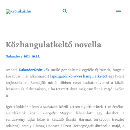
Skip
to
Search
Main
content
Menu
Közhangulatkeltő novella
Gulandro
/
2024.10.15.
Az idei
KalandorKrónikák
mellé gondoltunk egyféle újításnak, hogy a
korábban már alkalmazott
lapozgatós könyves hangulatkeltőt
egy kicsit
terjesszük ki. Reméljük minél többen részt tudtatok venni a közös
írásában és alakításában, s ha tetszett ilyet még csinálunk majd jövőre
is.
Ígéretünkhöz híven a szavazók közül ketten nyer(het)nek 1-et értékes
ajándékaink közül.
Gergely Magyar
felajánlott egy darabot a
rendezvény díjai közé is készülő Északi Hármak térképből (részlet
odalent), amely Gianag-Haonwell-Eren Hercegségeit ábrázolja majd, a