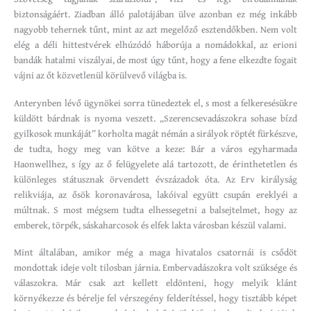
biztonságáért. Ziadban álló palotájában ülve azonban ez még inkább
nagyobb tehernek tűnt, mint az azt megelőző esztendőkben. Nem volt
elég a déli hittestvérek elhúzódó háborúja a nomádokkal, az erioni
bandák hatalmi viszályai, de most úgy tűnt, hogy a fene elkezdte fogait
vájni az őt közvetlenül körülvevő világba is.
Anterynben lévő ügynökei sorra tünedeztek el, s most a felkeresésükre
küldött bárdnak is nyoma veszett. „Szerencsevadászokra sohase bízd
gyilkosok munkáját” korholta magát némán a sirályok röptét fürkészve,
de tudta, hogy meg van kötve a keze: Bár a város egyharmada
Haonwellhez, s így az ő felügyelete alá tartozott, de érinthetetlen és
különleges státusznak örvendett évszázadok óta. Az Erv királyság
relikviája, az ősök koronavárosa, lakóival együtt csupán ereklyéi a
múltnak. S most mégsem tudta elhessegetni a balsejtelmet, hogy az
emberek, törpék, sáskaharcosok és elfek lakta városban készül valami.
Mint általában, amikor még a maga hivatalos csatornái is csődöt
mondottak ideje volt tilosban járnia. Embervadászokra volt szüksége és
válaszokra. Már csak azt kellett eldönteni, hogy melyik klánt
környékezze és bérelje fel vérszegény felderítéssel, hogy tisztább képet