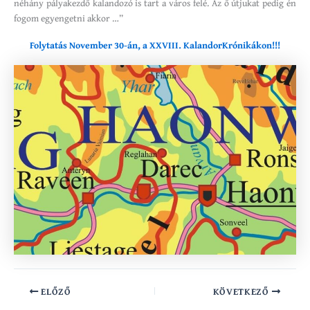
néhány pályakezdő kalandozó is tart a város felé. Az ő útjukat pedig én
fogom egyengetni akkor …”
Folytatás November 30-án, a XXVIII. KalandorKrónikákon!!!
ELŐZŐ
KÖVETKEZŐ