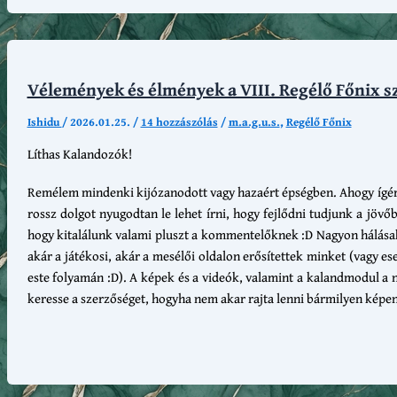
Vélemények és élmények a VIII. Regélő Főnix s
Ishidu
/
2026.01.25.
/
14 hozzászólás
/
m.a.g.u.s.
,
Regélő Főnix
Líthas Kalandozók!
Remélem mindenki kijózanodott vagy hazaért épségben. Ahogy ígértük
rossz dolgot nyugodtan le lehet írni, hogy fejlődni tudjunk a jövő
hogy kitalálunk valami pluszt a kommentelőknek :D Nagyon hálásak
akár a játékosi, akár a mesélői oldalon erősítettek minket (vagy es
este folyamán :D). A képek és a videók, valamint a kalandmodul a
keresse a szerzőséget, hogyha nem akar rajta lenni bármilyen képe