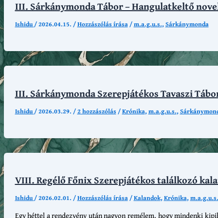
III. Sárkánymonda Tábor – Hangulatkeltő novellá
Ishidu
/
2026.04.15.
/
Hozzászólás írása
/
m.a.g.u.s.
,
Sárkánymonda
III. Sárkánymonda Szerepjátékos Tavaszi Tábor
Ishidu
/
2026.03.29.
/
2 hozzászólás
/
Krónika
,
m.a.g.u.s.
,
Sárkánymon
VIII. Regélő Főnix Szerepjátékos találkozó kal
Ishidu
/
2026.02.01.
/
Hozzászólás írása
/
Kalandok
,
Krónika
,
m.a.g.u.s
Egy héttel a rendezvény után nagyon remélem, hogy mindenki kipihe