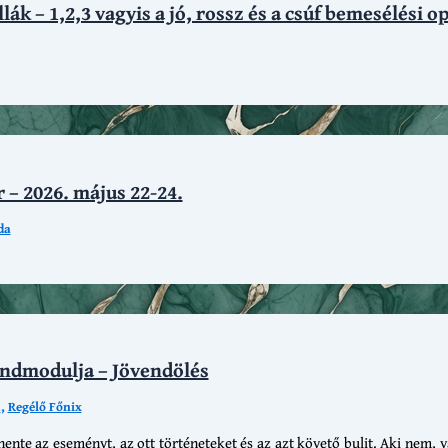
k – 1,2,3 vagyis a jó, rossz és a csúf bemesélési o
 – 2026. május 22-24.
da
andmodulja – Jövendölés
.
,
Regélő Főnix
nte az eseményt, az ott történeteket és az azt követő bulit. Aki nem, 