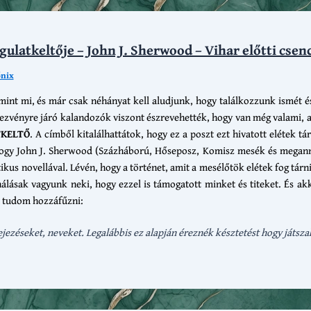
ulatkeltője – John J. Sherwood – Vihar előtti csen
őnix
int mi, és már csak néhányat kell aludjunk, hogy találkozzunk ismét é
dezvényre járó kalandozók viszont észrevehették, hogy van még valami, a
KELTŐ
. A címből kitalálhattátok, hogy ez a poszt ezt hivatott elétek tá
hogy John J. Sherwood (Százháború, Hőseposz, Komisz mesék és meganny
ikus novellával. Lévén, hogy a történet, amit a mesélőtök elétek fog tár
álásak vagyunk neki, hogy ezzel is támogatott minket és titeket. És ak
t tudom hozzáfűzni:
jezéseket, neveket. Legalábbis ez alapján éreznék késztetést hogy játsza