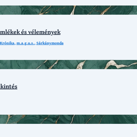
emlékek és vélemények
Krónika
,
m.a.g.u.s.
,
Sárkánymonda
ekintés