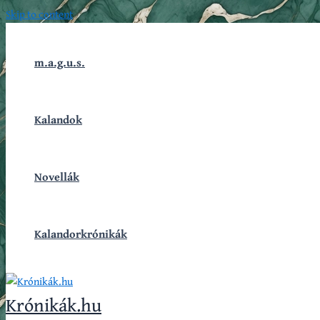
Skip to content
m.a.g.u.s.
Kalandok
Novellák
Kalandorkrónikák
Krónikák.hu