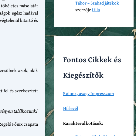
Tábor – Szabad játékok
 tökéletes másolatát
szerzője
Lilla
nságok egész hadával
végtelenül kitartó és
Fontos Cikkek és
szesülnek azok, akik
Kiegészítők
 fel és szerkesztett
Rólunk, avagy Impresszum
Hírlevél
vényen találkozunk!
Karakteralkotások:
Regélő Főnix csapata