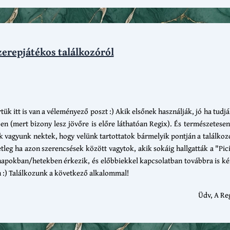
zerepjátékos találkozóról
 itt is van a véleményező poszt :) Akik elsőnek használják, jó ha tudjá
ben (mert bizony lesz jövőre is előre láthatóan Regix). És természetesen
 vagyunk nektek, hogy velünk tartottatok bármelyik pontján a találko
etleg ha azon szerencsések között vagytok, akik sokáig hallgatták a "Pici
 napokban/hetekben érkezik, és előbbiekkel kapcsolatban továbbra is k
n :) Találkozunk a következő alkalommal!
Üdv, A Re