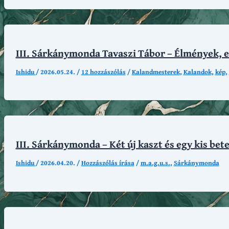
III. Sárkánymonda Tavaszi Tábor – Élmények, 
Ishidu
/
2026.05.24.
/
12 hozzászólás
/
Kalandmesterek
,
Kalandok
,
kép
,
III. Sárkánymonda – Két új kaszt és egy kis bet
Ishidu
/
2026.04.20.
/
Hozzászólás írása
/
m.a.g.u.s.
,
Sárkánymonda