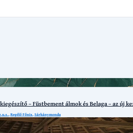
kiegészítő – Füstbement álmok és Belaga – az új k
.u.s.
,
Regélő Főnix
,
Sárkánymonda