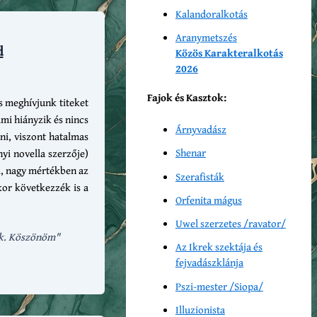
Kalandoralkotás
Aranymetszés
d
Közös Karakteralkotás
2026
Fajok és Kasztok:
s meghívjunk titeket
mi hiányzik és nincs
Árnyvadász
rni, viszont hatalmas
Shenar
i novella szerzője)
ni, nagy mértékben az
Szerafisták
kor következzék is a
Orfenita mágus
Uwel szerzetes /ravator/
k.
Köszönöm"
Az Ikrek szektája és
fejvadászklánja
Pszi-mester /Siopa/
Illuzionista