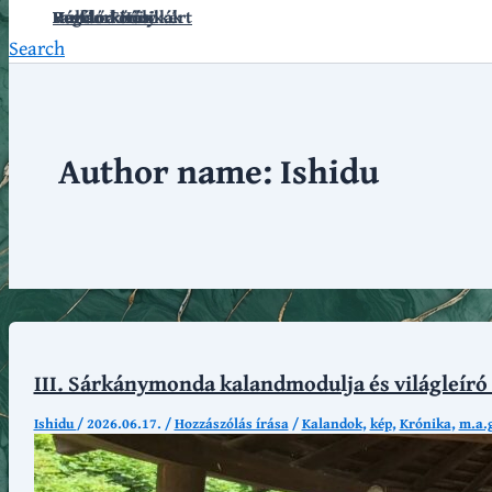
Vándorkrónikák
Hullámkirály
Regélő Főnix
Fanfár a Hősökért
Search
Author name: Ishidu
III. Sárkánymonda kalandmodulja és világleíró 
Ishidu
/
2026.06.17.
/
Hozzászólás írása
/
Kalandok
,
kép
,
Krónika
,
m.a.g