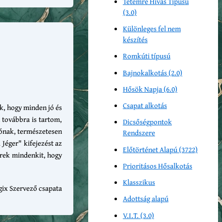
Tetemre Hívás Típusú
(3.0)
Különleges fel nem
készítés
Romkúti típusú
Bajnokalkotás (2.0)
Hősök Napja (6.0)
Csapat alkotás
k, hogy minden jó és
 továbbra is tartom,
Dicsőségpontok
zónak, természetesen
Rendszere
 Jéger" kifejezést az
Előtörténet Alapú (3722)
érek mindenkit, hogy
Prioritásos Hősalkotás
Klasszikus
gix Szervező csapata
Adottság alapú
V.I.T. (3.0)