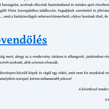
csit barangolni, azoknak elhoztuk hamisitatlanul és minden apró részében
gélő Főnix Szerepjátékos találkozón. Fogadjátok szeretettel és jókívá
.. amit a fantáziavilágok nehezen kiismerhető, olykor lassúnak tűnő, de 
övendölés
káig mert, ahogy az a rendezvény záráson is elhangzott, jutalomban ré
zívét azoknak, akik szívesen olvassák.
zvényen készült képek és végül egy videó, amit nem kis munkával vett
alamelyikén szerepel, kérem mihamarabb jelezze!
A következő rendez
A 