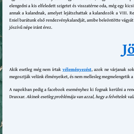
elengedni a kis elfeledett szigetet és visszatérne oda, még egy ki
annak a kalandnak, amelyet lejátszhattak a kalandozók a VIII. Re
Eniel barátunk első rendezvénykalandját, amibe beleöntötte vágyát .
jószívű népe iránt érez.
J
Akik esetleg még nem írtak
véleményezést
, azok ne várjanak so
megosztják velünk élményeiket, és nem mellesleg megmelengetik a s
A napokban pedig a facebook eseményhez ki fognak kerülni a rende
Draxxar.
Akinek esetleg problémája van azzal, hogy a felvételek v