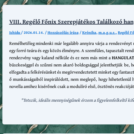
VIII. Regélő Főnix Szerepjátékos Találkozó hang
Ishidu
/
2026.01.14.
/
Hozzászólás írása
/
Krónika
,
m.a.g.u.s.
,
Regélő F
Remélhetőleg mindenki már legalább annyira várja a rendezvényt m
egy forró teára és egy közös élményre. A szemfüles, tapasztalt ren
rendezvény vagy kaland nélküle és ez nem más mint a
HANGULAT
büszkeséggel és szűnni nem akaró boldogsággal jelenthetjük be, 
elfogadta a felkérésünket és megörvendeztetett minket egy fantaszt
ő munkásságaiból inspirálódott, nem meglepő, hogy hihetetlenül h
novella amihez kisérőnek csak a modulíró első, ösztönös reakciójá
"Tetszik, ideális mennyiségűnek érzem a figyelemfelkeltő kife