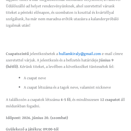
Üdülőszálló ad helyet rendezvényünknek, ahol szeretettel várunk
titeket a pénteki előnapon, és szombaton is koszttal és kvártéllyal
szolgálunk, ha már nem maradna erőtök utazásra a kalandorpróbáló
izgalmak után!
Csapatszintű
jelentkezésetek a
hullamkiraly@gmail.com
e-mail címre
szeretettel várjuk. A jelentkezés és a befizetés határideje
Június 9
(hétfő)
. Kérünk titeket, a levélben a következőket tüntessétek fel:
A csapat neve
A csapat létszáma és a tagok neve, valamint nickneve
A találkozón a csapatok létszáma
4-5 fő
, és mindösszesen
12 csapatot
áll
módunkban fogadni.
Időpont: 2026. június 20. (szombat)
Gyülekező a játékra: 09:00-tól