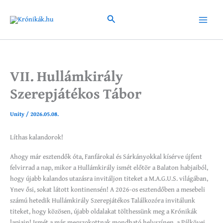
Skip
to
Search
Main
content
Menu
VII. Hullámkirály
Szerepjátékos Tábor
Unity
/
2026.05.08.
Líthas kalandorok!
Ahogy már esztendők óta, Fanfárokal és Sárkányokkal kísérve újfent
felvirrad a nap, mikor a Hullámkirály ismét előtör a Balaton habjaiból,
hogy újabb kalandos utazásra invitáljon titeket a M.A.G.U.S. világában,
Ynev ősi, sokat látott kontinensén! A 2026-os esztendőben a mesebeli
számú hetedik Hullámkirály Szerepjátékos Találkozóra invitálunk
titeket, hogy közösen, újabb oldalakat tölthessünk meg a Krónikák
lapjain! Ismét a már megszokottnak mondható helyszínen, a Pálkövei