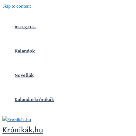
Skip to content
m.a.g.u.s.
Kalandok
Novellák
Kalandorkrónikák
Krónikák.hu