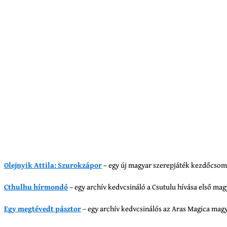
Olejnyik Attila: Szurokzápor
– egy új magyar szerepjáték kezdőcsom
Cthulhu hírmondó
– egy archív kedvcsináló a Csutulu hívása első ma
Egy megtévedt pásztor
– egy archív kedvcsinálós az Aras Magica mag