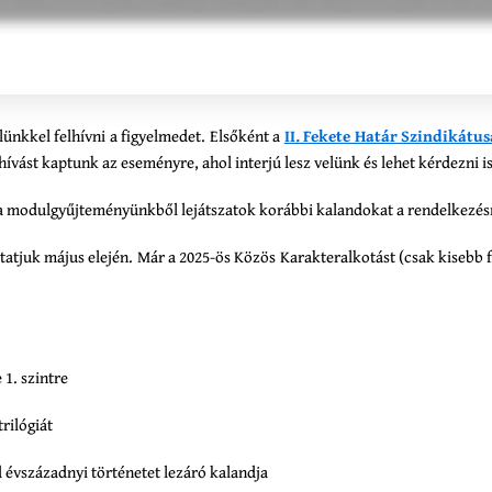
nkkel felhívni a figyelmedet. Elsőként a
II. Fekete Határ Szindikátu
hívást kaptunk az eseményre, ahol interjú lesz velünk és lehet kérdezni
 modulgyűjteményünkből lejátszatok korábbi kalandokat a rendelkezésr
tatjuk május elején. Már a 2025-ös Közös Karakteralkotást (csak kisebb 
1. szintre
trilógiát
 évszázadnyi történetet lezáró kalandja