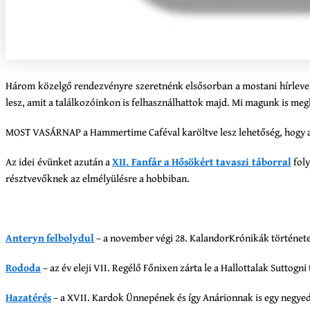
Három közelgő rendezvényre szeretnénk elsősorban a mostani hírlevelü
lesz, amit a találkozóinkon is felhasználhattok majd. Mi magunk is meg
MOST VASÁRNAP a Hammertime Caféval karöltve lesz lehetőség, hogy a
Az idei évünket azután a
XII. Fanfár a Hősökért tavaszi táborral
foly
résztvevőknek az elmélyülésre a hobbiban.
Anteryn felbolydul
– a november végi 28. KalandorKrónikák története 
Rododa
– az év eleji VII. Regélő Főnixen zárta le a Hallottalak Suttogni 
Hazatérés
– a XVII. Kardok Ünnepének és így Anárionnak is egy negyed