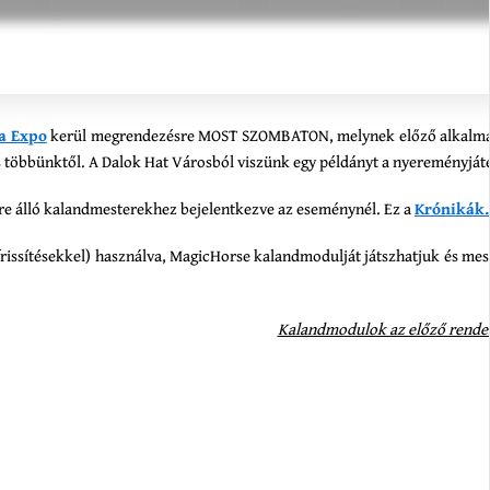
sa Expo
kerül megrendezésre MOST SZOMBATON, melynek előző alkalma kárt
 is többünktől. A Dalok Hat Városból viszünk egy példányt a nyereményját
e álló kalandmesterekhez bejelentkezve az eseménynél. Ez a
Krónikák.
frissítésekkel) használva, MagicHorse kalandmodulját játszhatjuk és mes
Kalandmodulok az előző rende