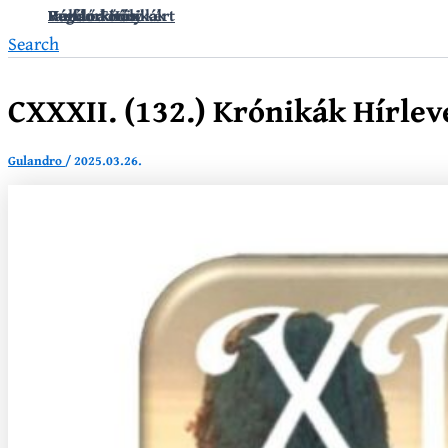
Vándorkrónikák
Hullámkirály
Regélő Főnix
Fanfár a Hősökért
Search
CXXXII. (132.) Krónikák Hírlev
Gulandro
/
2025.03.26.