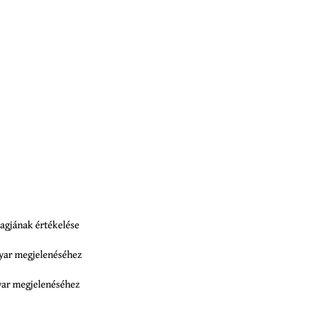
agjának értékelése
gyar megjelenéséhez
yar megjelenéséhez