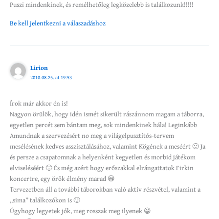
Puszi mindenkinek, és remélhetőleg legközelebb is találkozunk!!!!!
Be kell jelentkezni a válaszadáshoz
Lirion
2010.08.25. at 19:53
Írok már akkor én is!
Nagyon örülök, hogy idén ismét sikerült rászánnom magam a táborra,
egyetlen percét sem bántam meg, sok mindenkinek hála! Leginkább
Amundnak a szervezésért no meg a világelpusztítós-tervem
mesélésének kedves asszisztálásához, valamint Kögének a meséért 🙂 Ja
és persze a csapatomnak a helyenként kegyetlen és morbid játékom
elviseléséért 🙂 És még azért hogy erőszakkal elrángattatok Firkin
koncertre, egy örök élmény marad 😀
Tervezetben áll a további táborokban való aktív részvétel, valamint a
„sima” találkozókon is 🙂
Úgyhogy legyetek jók, meg rosszak meg ilyenek 😀