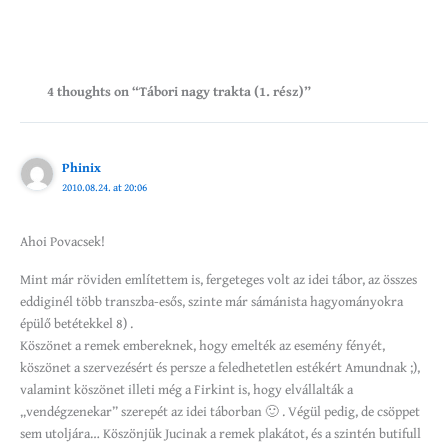
4 thoughts on “Tábori nagy trakta (1. rész)”
Phinix
2010.08.24. at 20:06
Ahoi Povacsek!
Mint már röviden említettem is, fergeteges volt az idei tábor, az összes
eddiginél több transzba-esős, szinte már sámánista hagyományokra
épülő betétekkel 8) .
Köszönet a remek embereknek, hogy emelték az esemény fényét,
köszönet a szervezésért és persze a feledhetetlen estékért Amundnak ;),
valamint köszönet illeti még a Firkint is, hogy elvállalták a
„vendégzenekar” szerepét az idei táborban 🙂 . Végül pedig, de csöppet
sem utoljára… Köszönjük Jucinak a remek plakátot, és a szintén butifull