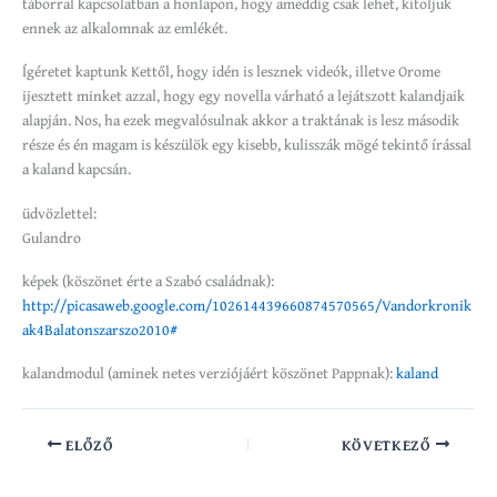
táborral kapcsolatban a honlapon, hogy ameddig csak lehet, kitoljuk
ennek az alkalomnak az emlékét.
Ígéretet kaptunk Kettől, hogy idén is lesznek videók, illetve Orome
ijesztett minket azzal, hogy egy novella várható a lejátszott kalandjaik
alapján. Nos, ha ezek megvalósulnak akkor a traktának is lesz második
része és én magam is készülök egy kisebb, kulisszák mögé tekintő írással
a kaland kapcsán.
üdvözlettel:
Gulandro
képek (köszönet érte a Szabó családnak):
http://picasaweb.google.com/102614439660874570565/Vandorkronik
ak4Balatonszarszo2010#
kalandmodul (aminek netes verziójáért köszönet Pappnak):
kaland
ELŐZŐ
KÖVETKEZŐ