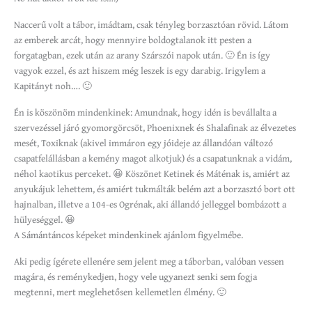
Naccerű volt a tábor, imádtam, csak tényleg borzasztóan rövid. Látom
az emberek arcát, hogy mennyire boldogtalanok itt pesten a
forgatagban, ezek után az arany Szárszói napok után. 🙂 Én is így
vagyok ezzel, és azt hiszem még leszek is egy darabig. Irigylem a
Kapitányt noh…. 🙂
Én is köszönöm mindenkinek: Amundnak, hogy idén is bevállalta a
szervezéssel járó gyomorgörcsöt, Phoenixnek és Shalafinak az élvezetes
mesét, Toxiknak (akivel immáron egy jóideje az állandóan változó
csapatfelállásban a kemény magot alkotjuk) és a csapatunknak a vidám,
néhol kaotikus perceket. 😀 Köszönet Ketinek és Máténak is, amiért az
anyukájuk lehettem, és amiért tukmálták belém azt a borzasztó bort ott
hajnalban, illetve a 104-es Ogrénak, aki állandó jelleggel bombázott a
hülyeséggel. 😀
A Sámántáncos képeket mindenkinek ajánlom figyelmébe.
Aki pedig ígérete ellenére sem jelent meg a táborban, valóban vessen
magára, és reménykedjen, hogy vele ugyanezt senki sem fogja
megtenni, mert meglehetősen kellemetlen élmény. 🙂