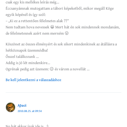
csak egy kis mellékes leírás még…
Éccsanyámnak mutogattam a tábori képeketből, mikor megáll Köge
egyik képénél és így szól:
– „Ki ez a rettentően félelmetes alak ??”
Nem tudtam hova nevessek 😀 Mert hát én sok mindennek mondanám,
de félelmetesnek azért nem merném 😛
Köszönet az összes élményért és sok sikert mindenkinek az átállásra a
hétköznapok üzemmódba!
Ősszel találkozunk …
Addig is Jó lét mindenkire…
Ogrénak pedig azt üzenem: 😉 és várom a novellát …
Be kell jelentkezni a válaszadáshoz
AJuci
2010.08.25. at 09:54
No hát akkor írok ide is…:)