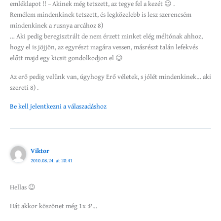
emléklapot !! – Akinek még tetszett, az tegye fel a kezét 😉 .
Remélem mindenkinek tetszett, és legközelebb is lesz szerencsém
mindenkinek a rusnya arcához 8)
… Aki pedig beregisztrált de nem érzett minket elég méltónak ahhoz,
hogy el is jöjjön, az egyrészt magára vessen, másrészt talán lefekvés
előtt majd egy kicsit gondolkodjon el 😉
Az erő pedig velünk van, úgyhogy Erő véletek, s jólét mindenkinek… aki
szereti 8) .
Be kell jelentkezni a válaszadáshoz
Viktor
2010.08.24. at 20:41
Hellas 😉
Hát akkor köszönet még 1x :P…