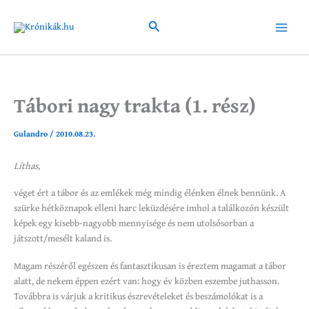
Skip
to
Search
Main
content
Menu
Tábori nagy trakta (1. rész)
Gulandro
/
2010.08.23.
Líthas,
véget ért a tábor és az emlékek még mindig élénken élnek bennünk. A
szürke hétköznapok elleni harc leküzdésére imhol a találkozón készült
képek egy kisebb-nagyobb mennyisége és nem utolsósorban a
játszott/mesélt kaland is.
Magam részéről egészen és fantasztikusan is éreztem magamat a tábor
alatt, de nekem éppen ezért van: hogy év közben eszembe juthasson.
Továbbra is várjuk a kritikus észrevételeket és beszámolókat is a