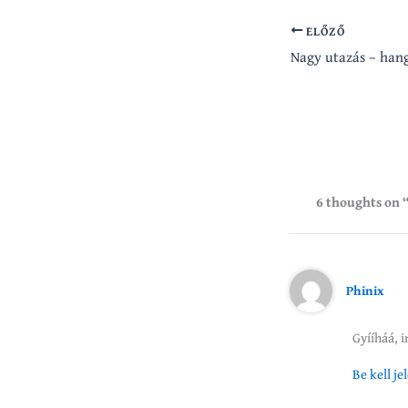
ELŐZŐ
Nagy utazás – hang
6 thoughts on 
Phinix
Gyííháá, 
Be kell j