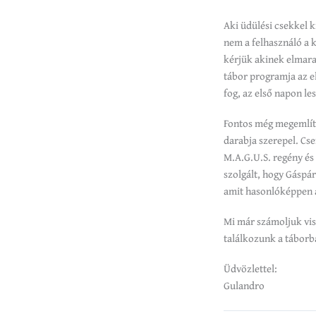
Aki üdülési csekkel k
nem a felhasználó a 
kérjük akinek elmara
tábor programja az el
fog, az első napon le
Fontos még megemlít
darabja szerepel. Cse
M.A.G.U.S. regény és
szolgált, hogy Gáspár
amit hasonlóképpen a
Mi már számoljuk vi
találkozunk a táborba
Üdvözlettel:
Gulandro