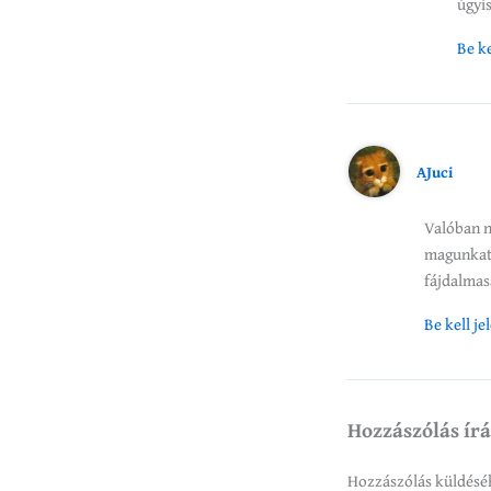
úgyi
Be ke
AJuci
Valóban n
magunkat,
fájdalmas
Be kell j
Hozzászólás ír
Hozzászólás küldés