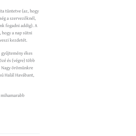
ta tüntetve (az, hogy
ség a szervezőknél,
nk fogadni addig). A
, hogy a nap sütni
veszi kezdetét.
s gyűjtemény ékes
özé és (végre) több
t). Nagy örömünkre
ású Halál Havábant,
ük mihamarabb