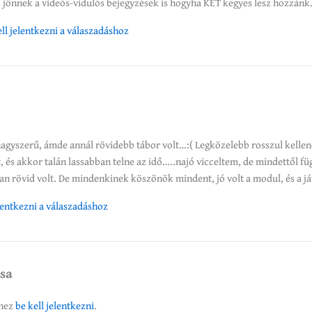
s jönnek a videós-vidulós bejegyzések is hogyha KET kegyes lesz hozzánk
ll jelentkezni a válaszadáshoz
agyszerű, ámde annál rövidebb tábor volt…:( Legközelebb rosszul kelle
 és akkor talán lassabban telne az idő…..najó vicceltem, de mindettől füg
an rövid volt. De mindenkinek köszönök mindent, jó volt a modul, és a já
elentkezni a válaszadáshoz
ása
éhez
be kell jelentkezni
.