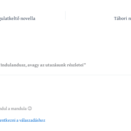
ulatkeltő novella
Tábori n
“Indulandusz, avagy az utazásunk részletei”
indul a mandula 😉
elentkezni a válaszadáshoz