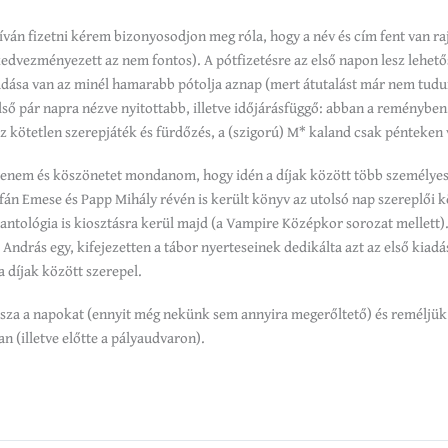
íván fizetni kérem bizonyosodjon meg róla, hogy a név és cím fent van raj
kedvezményezett az nem fontos). A pótfizetésre az első napon lesz lehető
dása van az minél hamarabb pótolja aznap (mert átutalást már nem tudu
ső pár napra nézve nyitottabb, illetve időjárásfüggő: abban a reményben
sz kötetlen szerepjáték és fürdőzés, a (szigorú) M* kaland csak pénteken 
enem és köszönetet mondanom, hogy idén a díjak között több személye
fán Emese és Papp Mihály révén is került könyv az utolsó nap szereplői k
 antológia is kiosztásra kerül majd (a Vampire Középkor sorozat mellet
 András egy, kifejezetten a tábor nyerteseinek dedikálta azt az első kiad
 díjak között szerepel.
ssza a napokat (ennyit még nekünk sem annyira megerőltető) és remélj
n (illetve előtte a pályaudvaron).