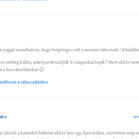
m joggal mondhatom, hogy Fergeteges volt a mostani táborunk ! Whadálat 
esz esetleg külön, amolyan Beszéljük ki magunkat topik? Mert akkor nem
i a hozzászólásokat 😉
elentkezni a válaszadáshoz
dro
201
t sikerül a kalandot feltenni akkor lesz egy ilyen külön, szerintem még m