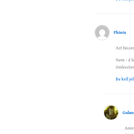
Phinix
Azt hisze
Nem – é l
ömleszten
Be kell j
Gulan
Amin