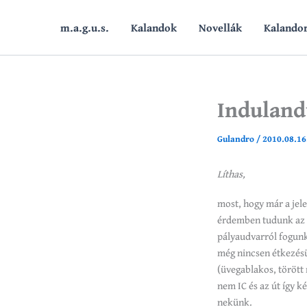
Skip
to
m.a.g.u.s.
Kalandok
Novellák
Kalando
content
Indulandu
Gulandro
/
2010.08.16
Líthas,
most, hogy már a jele
érdemben tudunk az ut
pályaudvarról fogunk
még nincsen étkezésü
(üvegablakos, törött
nem IC és az út így k
nekünk.