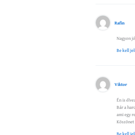
Rafin
Nagyon jó
Be kell j
Viktor
Én is élv
Bár a har
ami egy r
Köszönet
Be kell j