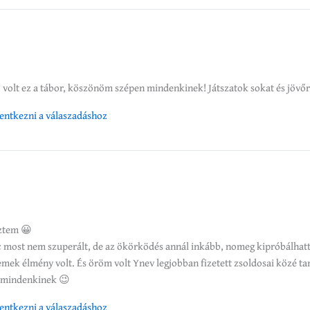
 volt ez a tábor, köszönöm szépen mindenkinek! Játszatok sokat és jövőr
elentkezni a válaszadáshoz
eztem 😀
c most nem szuperált, de az ökörködés annál inkább, nomeg kipróbálha
emek élmény volt. És öröm volt Ynev legjobban fizetett zsoldosai közé ta
 mindenkinek 😉
elentkezni a válaszadáshoz