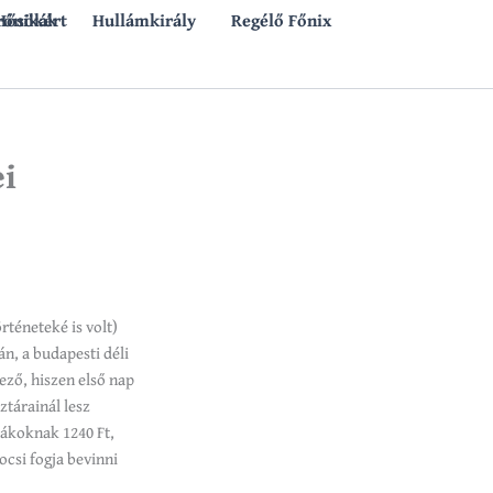
rónikák
 Hősökért
Hullámkirály
Regélő Főnix
ei
rténeteké is volt)
n, a budapesti déli
ező, hiszen első nap
tárainál lesz
iákoknak 1240 Ft,
ocsi fogja bevinni