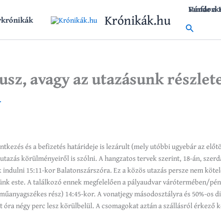
Vándork
Fanfár a
Krónikák.hu
rkrónikák
Search
sz, avagy az utazásunk részlet
.
ntkezés és a befizetés határideje is lezárult (mely utóbbi ugyebár az előtö
azás körülményeiről is szólni. A hangzatos tervek szerint, 18-án, szerdá
 indulni 15:11-kor Balatonszárszóra. Ez a közös utazás persze nem kötel
nk este. A találkozó ennek megfelelően a pályaudvar várótermében/pénz
 műanyagszékes rész) 14:45-kor. A vonatjegy másodosztályra és 50%-os d
ét óra négy perc lesz körülbelül. A csomagokat aztán a szállásról érkező k