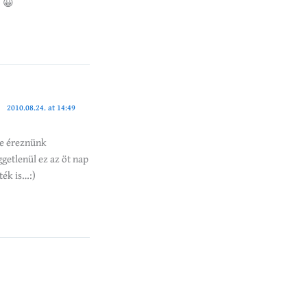
. 😀
2010.08.24. at 14:49
ne éreznünk
getlenül ez az öt nap
ték is…:)