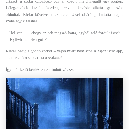
cikázott a szoba különböző pontjai között, majd megállt egy ponton.
Lélegzetvétele lassulni kezdett, arcizmai kevésbé állatias grimaszba
oldódtak. Klefar követve a tekintetet, Uwel oltárát pillantotta meg a
szoba egyik falánál.
– Hol van… – ahogy az ork megszólította, egyből felé fordult ismét –
…Kyllwir nan Svargoff?
Klefar pedig elgondolkodott – vajon miért nem azon a hajón iszik épp,
ahol az a furcsa macska a szakács?
Így már kettő kérdésre nem tudott válaszolni.