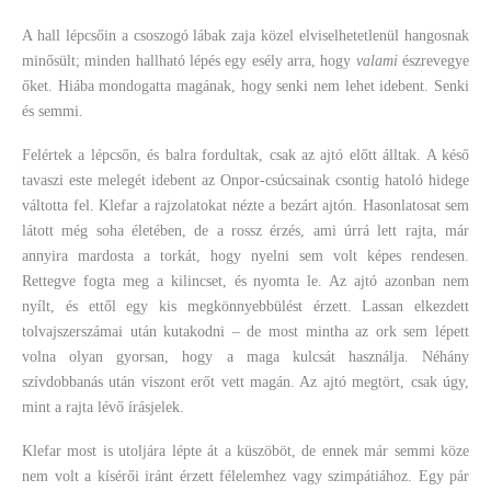
A hall lépcsőin a csoszogó lábak zaja közel elviselhetetlenül hangosnak
minősült; minden hallható lépés egy esély arra, hogy
valami
észrevegye
őket. Hiába mondogatta magának, hogy senki nem lehet idebent. Senki
és semmi.
Felértek a lépcsőn, és balra fordultak, csak az ajtó előtt álltak. A késő
tavaszi este melegét idebent az Onpor-csúcsainak csontig hatoló hidege
váltotta fel. Klefar a rajzolatokat nézte a bezárt ajtón. Hasonlatosat sem
látott még soha életében, de a rossz érzés, ami úrrá lett rajta, már
annyira mardosta a torkát, hogy nyelni sem volt képes rendesen.
Rettegve fogta meg a kilincset, és nyomta le. Az ajtó azonban nem
nyílt, és ettől egy kis megkönnyebbülést érzett. Lassan elkezdett
tolvajszerszámai után kutakodni – de most mintha az ork sem lépett
volna olyan gyorsan, hogy a maga kulcsát használja. Néhány
szívdobbanás után viszont erőt vett magán. Az ajtó megtört, csak úgy,
mint a rajta lévő írásjelek.
Klefar most is utoljára lépte át a küszöböt, de ennek már semmi köze
nem volt a kísérői iránt érzett félelemhez vagy szimpátiához. Egy pár