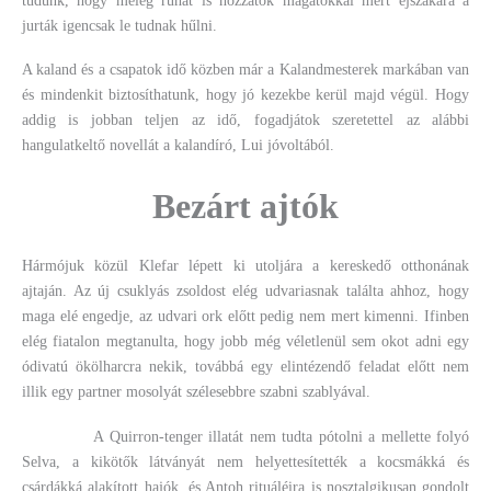
tudunk, hogy meleg ruhát is hozzatok magatokkal mert éjszakára a
jurták igencsak le tudnak hűlni.
A kaland és a csapatok idő közben már a Kalandmesterek markában van
és mindenkit biztosíthatunk, hogy jó kezekbe kerül majd végül. Hogy
addig is jobban teljen az idő, fogadjátok szeretettel az alábbi
hangulatkeltő novellát a kalandíró, Lui jóvoltából.
Bezárt ajtók
Hármójuk közül Klefar lépett ki utoljára a kereskedő otthonának
ajtaján. Az új csuklyás zsoldost elég udvariasnak találta ahhoz, hogy
maga elé engedje, az udvari ork előtt pedig nem mert kimenni. Ifinben
elég fiatalon megtanulta, hogy jobb még véletlenül sem okot adni egy
ódivatú ökölharcra nekik, továbbá egy elintézendő feladat előtt nem
illik egy partner mosolyát szélesebbre szabni szablyával.
A Quirron-tenger illatát nem tudta pótolni a mellette folyó
Selva, a kikötők látványát nem helyettesítették a kocsmákká és
csárdákká alakított hajók, és Antoh rituáléira is nosztalgikusan gondolt