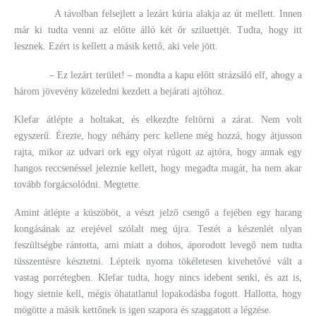
A távolban felsejlett a lezárt kúria alakja az út mellett. Innen
már ki tudta venni az előtte álló két őr sziluettjét. Tudta, hogy itt
lesznek. Ezért is kellett a másik kettő, aki vele jött.
– Ez lezárt terület! – mondta a kapu előtt strázsáló elf, ahogy a
három jövevény közeledni kezdett a bejárati ajtóhoz.
Klefar átlépte a holtakat, és elkezdte feltörni a zárat. Nem volt
egyszerű. Érezte, hogy néhány perc kellene még hozzá, hogy átjusson
rajta, mikor az udvari ork egy olyat rúgott az ajtóra, hogy annak egy
hangos reccsenéssel jeleznie kellett, hogy megadta magát, ha nem akar
tovább forgácsolódni. Megtette.
Amint átlépte a küszöböt, a vészt jelző csengő a fejében egy harang
kongásának az erejével szólalt meg újra. Testét a készenlét olyan
feszültségbe rántotta, ami miatt a dohos, áporodott levegő nem tudta
tüsszentésre késztetni. Lépteik nyoma tökéletesen kivehetővé vált a
vastag porrétegben. Klefar tudta, hogy nincs idebent senki, és azt is,
hogy sietnie kell, mégis óhatatlanul lopakodásba fogott. Hallotta, hogy
mögötte a másik kettőnek is igen szapora és szaggatott a légzése.