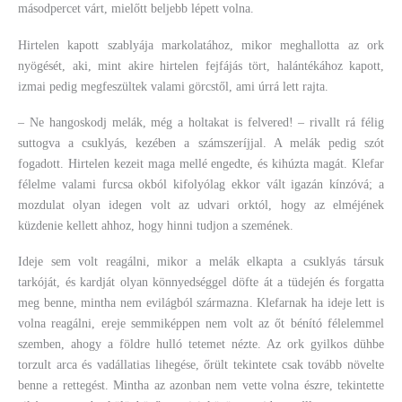
másodpercet várt, mielőtt beljebb lépett volna.
Hirtelen kapott szablyája markolatához, mikor meghallotta az ork
nyögését, aki, mint akire hirtelen fejfájás tört, halántékához kapott,
izmai pedig megfeszültek valami görcstől, ami úrrá lett rajta.
– Ne hangoskodj melák, még a holtakat is felvered! – rivallt rá félig
suttogva a csuklyás, kezében a számszeríjjal. A melák pedig szót
fogadott. Hirtelen kezeit maga mellé engedte, és kihúzta magát. Klefar
félelme valami furcsa okból kifolyólag ekkor vált igazán kínzóvá; a
mozdulat olyan idegen volt az udvari orktól, hogy az elméjének
küzdenie kellett ahhoz, hogy hinni tudjon a szemének.
Ideje sem volt reagálni, mikor a melák elkapta a csuklyás társuk
tarkóját, és kardját olyan könnyedséggel döfte át a tüdején és forgatta
meg benne, mintha nem evilágból származna. Klefarnak ha ideje lett is
volna reagálni, ereje semmiképpen nem volt az őt bénító félelemmel
szemben, ahogy a földre hulló tetemet nézte. Az ork gyilkos dühbe
torzult arca és vadállatias lihegése, őrült tekintete csak tovább növelte
benne a rettegést. Mintha az azonban nem vette volna észre, tekintette