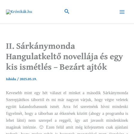
Skip
to
Search
Main
content
Menu
II. Sárkánymonda
Hangulatkeltő novellája és egy
kis ismétlés – Bezárt ajtók
Ishidu
/
2025.05.19.
Kevesebb mint egy hét választ el minket a második Sárkánymonda
Szerepjátékos tábortól és mi már nagyon várjuk, hogy végre veletek
együtt kalandozhassunk ismét. Arra fel szeretnénk hívni mindenki
figyelmét, hogy a táborban az étkezések között (ahogy a programba is
lehet látni) nem szerepel a reggeli, így azt javasolt mindenkinek
magának intéznie. 🙂 Ezen felül amit még kifejezetten csak ajánlani