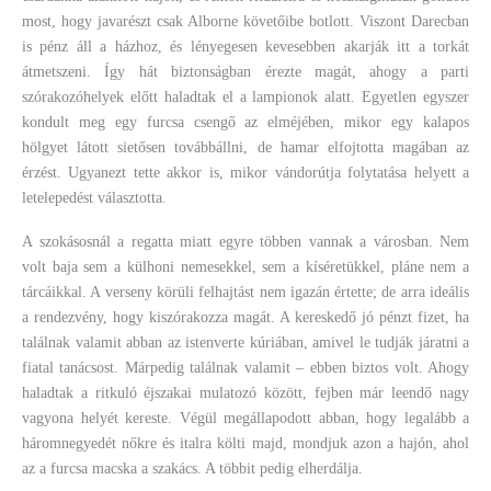
most, hogy javarészt csak Alborne követőibe botlott. Viszont Darecban
is pénz áll a házhoz, és lényegesen kevesebben akarják itt a torkát
átmetszeni. Így hát biztonságban érezte magát, ahogy a parti
szórakozóhelyek előtt haladtak el a lampionok alatt. Egyetlen egyszer
kondult meg egy furcsa csengő az elméjében, mikor egy kalapos
hölgyet látott sietősen továbbállni, de hamar elfojtotta magában az
érzést. Ugyanezt tette akkor is, mikor vándorútja folytatása helyett a
letelepedést választotta.
A szokásosnál a regatta miatt egyre többen vannak a városban. Nem
volt baja sem a külhoni nemesekkel, sem a kíséretükkel, pláne nem a
tárcáikkal. A verseny körüli felhajtást nem igazán értette; de arra ideális
a rendezvény, hogy kiszórakozza magát. A kereskedő jó pénzt fizet, ha
találnak valamit abban az istenverte kúriában, amivel le tudják járatni a
fiatal tanácsost. Márpedig találnak valamit – ebben biztos volt. Ahogy
haladtak a ritkuló éjszakai mulatozó között, fejben már leendő nagy
vagyona helyét kereste. Végül megállapodott abban, hogy legalább a
háromnegyedét nőkre és italra költi majd, mondjuk azon a hajón, ahol
az a furcsa macska a szakács. A többit pedig elherdálja.