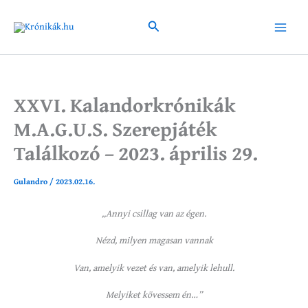
Skip
to
Search
Main
content
Menu
XXVI. Kalandorkrónikák
M.A.G.U.S. Szerepjáték
Találkozó – 2023. április 29.
Gulandro
/
2023.02.16.
„Annyi csillag van az égen.
Nézd, milyen magasan vannak
Van, amelyik vezet és van, amelyik lehull.
Melyiket kövessem én…”