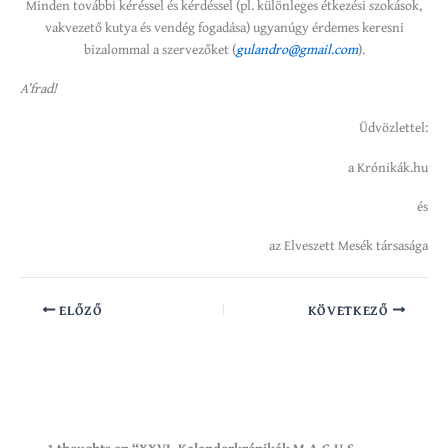
Minden további kéréssel és kérdéssel (pl. különleges étkezési szokások,
vakvezető kutya és vendég fogadása) ugyanúgy érdemes keresni
bizalommal a szervezőket (
gulandro@gmail.com
).
A’frad!
Üdvözlettel:
a Krónikák.hu
és
az Elveszett Mesék társasága
ELŐZŐ
KÖVETKEZŐ
1 thoughts on “XXVI. Kalandorkrónikák M.A.G.U.S.