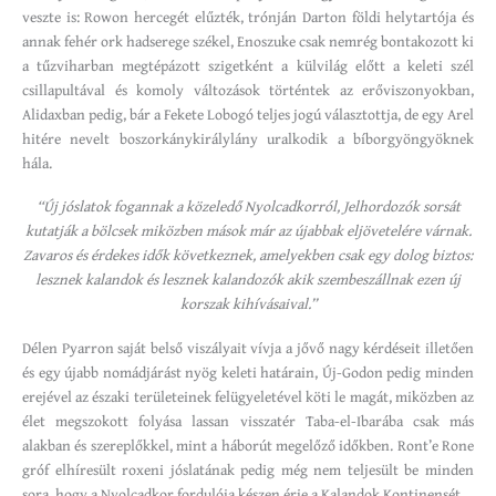
veszte is: Rowon hercegét elűzték, trónján Darton földi helytartója és
annak fehér ork hadserege székel, Enoszuke csak nemrég bontakozott ki
a tűzviharban megtépázott szigetként a külvilág előtt a keleti szél
csillapultával és komoly változások történtek az erőviszonyokban,
Alidaxban pedig, bár a Fekete Lobogó teljes jogú választottja, de egy Arel
hitére nevelt boszorkánykirálylány uralkodik a bíborgyöngyöknek
hála.
“Új jóslatok fogannak a közeledő Nyolcadkorról, Jelhordozók sorsát
kutatják a bölcsek miközben mások már az újabbak eljövetelére várnak.
Zavaros és érdekes idők következnek, amelyekben csak egy dolog biztos:
lesznek kalandok és lesznek kalandozók akik szembeszállnak ezen új
korszak kihívásaival.”
Délen Pyarron saját belső viszályait vívja a jővő nagy kérdéseit illetően
és egy újabb nomádjárást nyög keleti határain, Új-Godon pedig minden
erejével az északi területeinek felügyeletével köti le magát, miközben az
élet megszokott folyása lassan visszatér Taba-el-Ibarába csak más
alakban és szereplőkkel, mint a háborút megelőző időkben. Ront’e Rone
gróf elhíresült roxeni jóslatának pedig még nem teljesült be minden
sora, hogy a Nyolcadkor fordulója készen érje a Kalandok Kontinensét…