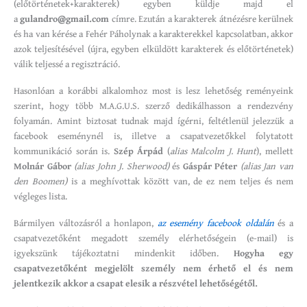
(előtörténetek+karakterek) egyben küldje majd el
a
gulandro@gmail.com
címre. Ezután a karakterek átnézésre kerülnek
és ha van kérése a Fehér Páholynak a karakterekkel kapcsolatban, akkor
azok teljesítésével (újra, egyben elküldött karakterek és előtörténetek)
válik teljessé a regisztráció.
Hasonlóan a korábbi alkalomhoz most is lesz lehetőség reményeink
szerint, hogy több M.A.G.U.S. szerző dedikálhasson a rendezvény
folyamán. Amint biztosat tudnak majd ígérni, feltétlenül jelezzük a
facebook eseménynél is, illetve a csapatvezetőkkel folytatott
kommunikáció során is.
Szép Árpád
(
alias Malcolm J. Hunt
), mellett
Molnár Gábor
(alias John J. Sherwood)
és
Gáspár Péter
(alias Jan van
den Boomen)
is a meghívottak között van, de ez nem teljes és nem
végleges lista.
Bármilyen változásról a honlapon,
az esemény facebook oldalán
és a
csapatvezetőként megadott személy elérhetőségein (e-mail) is
igyekszünk tájékoztatni mindenkit időben.
Hogyha egy
csapatvezetőként megjelölt személy nem érhető el és nem
jelentkezik akkor a csapat elesik a részvétel lehetőségétől.