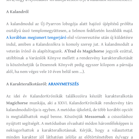
A Kalandról
A kalandmodul az Új-Pyarron lobogója alatt hajózó újépítésű próféta
osztályú úszó templomegyüttesen, a Selmon fedélzetén kezdődik majd.
A korábban megismert tengerjáró
első vízreeresztése után új küldetésre
indul, amiben a Kalandozókra is komoly szerep jut. A kalandmodult a
veterán írónő és alapítótagunk.
A’frad és Magichorse
jegyzik ezúttal,
utóbbinak a Varázslók Könyve mellett a rendezvény karakteralkotását
is köszönhetjük (a Dzsennek Könyvét pedig egyszer kilopom a párnája
alól, ha nem végez vele 10 éven belül sem …).
A Karakteralkotásról:
ARANYMETSZÉS
Az idei év KalandorKrónikák találkozóira készült karakteralkotás
Magichorse
munkája, aki a XXVI. KalandorKrónikák rendezvény társ
kalandmodulírója is egyben. A metódus újkeletű, de több korábbi opciót
is megtalálhattok majd benne. Köszönjük
Messornak
a csiszoláshoz
nyújtott segítségét. A metódusban olvasható módon háromféleképpen is
nekiugorhattok a karakteralkotásnak. Kérjük, hogy a választottat
minden karakter jól láthatóan jelölje az előtörténetében és/vagy a