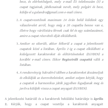
bece, és elérhetőségeit, mely e-mail ÉS telefonszám (3) a
csapat tagjainak, játékosainak nevét, mely polgári és bece,
küldje el a gulandro@gmail.com e-mail címre.
A csapatvezetőnek maximum 24 órán belül küldünk egy
válaszlevelet arról, hogy még a 20 csapatba benne van e,
illetve hogy várólistára férnek csak fel és egy számlaszámot,
amire a csapat részvételi díját elküldhetik.
Amikor ez sikerült, akkor felkerül a csapat a Jelentkezett
csapatok közé a listában. Április 2-ig a csapat elküldheti a
kidolgozott karaktereket és előtörténeteket (EGYBEN) a
korábbi e-mail címre. Ekkor
Regisztrált csapattá
válik a
listában.
A rendezvényig hátralévő időben a karaktereket átszámoljuk
és elküldjük az észrevételeinket, amiket szépen kérjük, hogy
a csapatok a harmonikus játék jegyében fogadjanak meg és
javítva küldjék vissza a csapat anyagait (EGYBEN).
A jelentkezési határidő és a karakterek beküldési határideje is
április
2.
Kérjük, hogy a csapat vezetője a karakterek anyagait