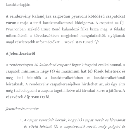
karakterlapján.
A rendezvény kalandjára szigorúan pyarroni kötődésű csapatokat
várunk
majd a fenti karakteralkotással kidolgozva. A csapatot az Új-
Pyarronban székelő Ezüst Rend kalandozó falka bízza meg. A feladat
mibenlétéről a következőkben megjelenő hangulatkeltők nyújtanak
majd részletesebb információkat … szóval stay tuned. 🙂
A Jelentkezésről
A rendezvényen
20 kalandozó csapatot
fogunk fogadni ezalkalommal. A
csapatok
minimum négy (4) és maximum hat (6) fősek lehetnek
és
meg kell felelniük a karakteralkotásban és karakteralkotásnál
leírtaknak. A rendezvény csapatkeresőjében hírdethet az, aki úgy érzi
még tud befogadni a csapata tagot, illetve aki társakat keres a játékra.
A
részvételi díj: 3500 Ft/fő.
Jelentkezés menete:
A csapat vezetőját kérjük, hogy (1) Csapat nevét és létszámát
és rövid leírását (2) a csapatvezető nevét, mely polgári és