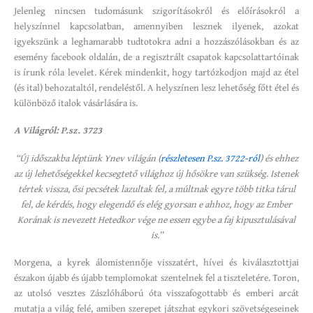
Jelenleg nincsen tudomásunk szigorításokról és előírásokról a
helyszínnel kapcsolatban, amennyiben lesznek ilyenek, azokat
igyekszünk a leghamarabb tudtotokra adni a hozzászólásokban és az
esemény facebook oldalán, de a regisztrált csapatok kapcsolattartóinak
is írunk róla levelet. Kérek mindenkit, hogy tartózkodjon majd az étel
(és ital) behozataltól, rendeléstől. A helyszínen lesz lehetőség főtt étel és
különböző italok vásárlására is.
A Világról: P.sz. 3723
“Új időszakba léptünk Ynev világán (
részletesen P.sz. 3722-ról
) és ehhez
az új lehetőségekkel kecsegtető világhoz új hősökre van szükség. Istenek
tértek vissza, ősi pecsétek lazultak fel, a múltnak egyre több titka tárul
fel, de kérdés, hogy elegendő és elég gyorsan e ahhoz, hogy az Ember
Korának is nevezett Hetedkor vége ne essen egybe a faj kipusztulásával
is.”
Morgena, a kyrek álomistennője visszatért, hívei és kiválasztottjai
északon újabb és újabb templomokat szentelnek fel a tiszteletére. Toron,
az utolsó vesztes Zászlóháború óta visszafogottabb és emberi arcát
mutatja a világ felé, amiben szerepet játszhat egykori szövetségeseinek