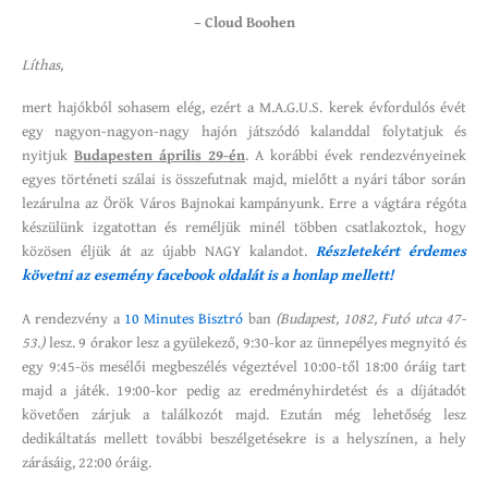
– Cloud Boohen
Líthas,
mert hajókból sohasem elég, ezért a M.A.G.U.S. kerek évfordulós évét
egy nagyon-nagyon-nagy hajón játszódó kalanddal folytatjuk és
nyitjuk
Budapesten április 29-én
. A korábbi évek rendezvényeinek
egyes történeti szálai is összefutnak majd, mielőtt a nyári tábor során
lezárulna az Örök Város Bajnokai kampányunk. Erre a vágtára régóta
készülünk izgatottan és reméljük minél többen csatlakoztok, hogy
közösen éljük át az újabb NAGY kalandot.
Részletekért érdemes
követni az esemény facebook oldalát is a honlap mellett!
A rendezvény a
10 Minutes Bisztró
ban
(Budapest, 1082, Futó utca 47-
53.)
lesz. 9 órakor lesz a gyülekező, 9:30-kor az ünnepélyes megnyitó és
egy 9:45-ös mesélői megbeszélés végeztével 10:00-től 18:00 óráig tart
majd a játék. 19:00-kor pedig az eredményhirdetést és a díjátadót
követően zárjuk a találkozót majd. Ezután még lehetőség lesz
dedikáltatás mellett további beszélgetésekre is a helyszínen, a hely
zárásáig, 22:00 óráig.