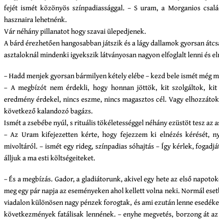
fejét ismét közönyös színpadiassággal. – S uram, a Morganios csalá
hasznaira lehetnénk.
Vár néhány pillanatot hogy szavai ülepedjenek.
A bárd érezhetően hangosabban játszik és a lágy dallamok gyorsan átcs
asztaloknál mindenki igyekszik látványosan nagyon elfoglalt lenni és el
– Hadd menjek gyorsan bármilyen kétely elébe – kezd bele ismét még mie
– A megbízót nem érdekli, hogy honnan jöttök, kit szolgáltok, kit
eredmény érdekel, nincs eszme, nincs magasztos cél. Vagy elhozzáto
következő kalandozó bagázs.
Ismét a zsebébe nyúl, s rituális tökéletességgel néhány ezüstöt tesz az a
– Az Uram kifejezetten kérte, hogy fejezzem ki elnézés kérését, ny
mivoltáról. – ismét egy rideg, színpadias sóhajtás – Így kérlek, fogadj
álljuk a ma esti költségeiteket.
– És a megbízás. Gador, a gladiátorunk, akivel egy hete az első napoto
meg egy pár napja az eseményeken ahol kellett volna neki. Normál es
viadalon különösen nagy pénzek forogtak, és ami ezután lenne esedéke
következmények fatálisak lennének. – enyhe megvetés, borzong át az