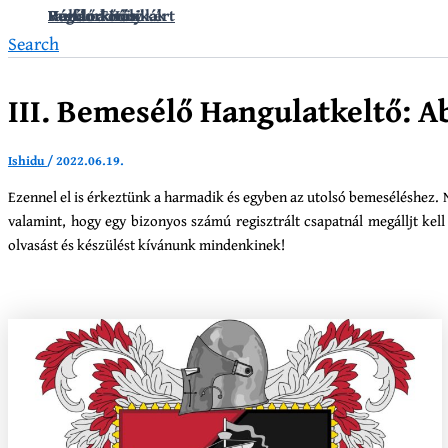
Vándorkrónikák
Hullámkirály
Regélő Főnix
Fanfár a Hősökért
Search
III. Bemesélő Hangulatkeltő: A
Ishidu
/
2022.06.19.
Ezennel el is érkeztünk a harmadik és egyben az utolsó bemeséléshez. N
valamint, hogy egy bizonyos számú regisztrált csapatnál megálljt kel
olvasást és készülést kívánunk mindenkinek!