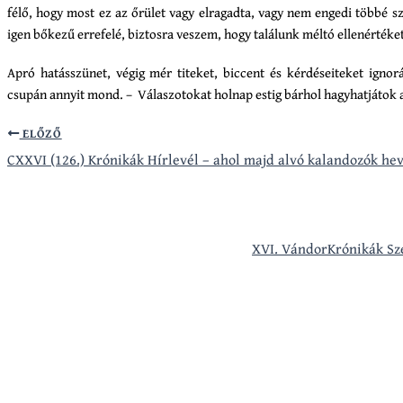
félő, hogy most ez az őrület vagy elragadta, vagy nem engedi többé s
igen bőkezű errefelé, biztosra veszem, hogy találunk méltó ellenértéke
Apró hatásszünet, végig mér titeket, biccent és kérdéseiteket ignorá
csupán annyit mond. – Válaszotokat holnap estig bárhol hagyhatjátok a
ELŐZŐ
CXXVI (126.) Krónikák Hírlevél – ahol majd alvó kalandozók he
XVI. VándorKrónikák Sz