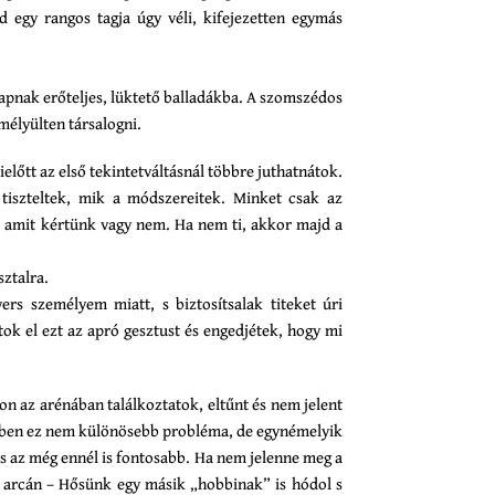
d egy rangos tagja úgy véli, kifejezetten egymás
apnak erőteljes, lüktető balladákba. A szomszédos
mélyülten társalogni.
lőtt az első tekintetváltásnál többre juthatnátok.
 tiszteltek, mik a módszereitek. Minket csak az
k amit kértünk vagy nem. Ha nem ti, akkor majd a
sztalra.
ers személyem miatt, s biztosítsalak titeket úri
átok el ezt az apró gesztust és engedjétek, hogy mi
kon az arénában találkoztatok, eltűnt és nem jelent
etben ez nem különösebb probléma, de egynémelyik
s az még ennél is fontosabb. Ha nem jelenne meg a
 arcán – Hősünk egy másik „hobbinak” is hódol s