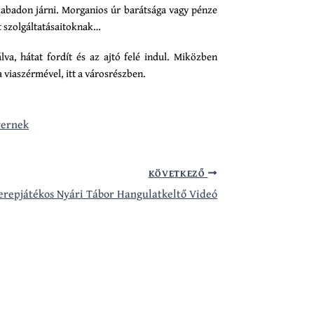
zabadon járni. Morganios úr barátsága vagy pénze
t szolgáltatásaitoknak…
lva, hátat fordít és az ajtó felé indul. Miközben
 viaszérmével, itt a városrészben.
vernek
KÖVETKEZŐ
erepjátékos Nyári Tábor Hangulatkeltő Videó