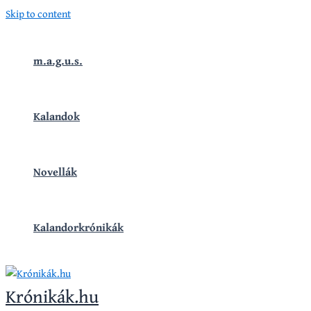
Skip to content
m.a.g.u.s.
Kalandok
Novellák
Kalandorkrónikák
Krónikák.hu