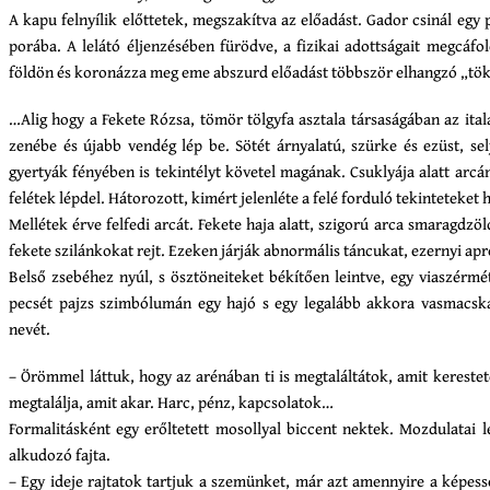
A kapu felnyílik előttetek, megszakítva az előadást. Gador csinál egy pá
porába. A lelátó éljenzésében fürödve, a fizikai adottságait megcáfol
földön és koronázza meg eme abszurd előadást többször elhangzó „tö
…Alig hogy a Fekete Rózsa, tömör tölgyfa asztala társaságában az ital
zenébe és újabb vendég lép be. Sötét árnyalatú, szürke és ezüst, s
gyertyák fényében is tekintélyt követel magának. Csuklyája alatt arcán
felétek lépdel. Hátorozott, kimért jelenléte a felé forduló tekinteteket 
Mellétek érve felfedi arcát. Fekete haja alatt, szigorú arca smaragd
fekete szilánkokat rejt. Ezeken járják abnormális táncukat, ezernyi ap
Belső zsebéhez nyúl, s ösztöneiteket békítően leintve, egy viaszérmét 
pecsét pajzs szimbólumán egy hajó s egy legalább akkora vasmacska
nevét.
– Örömmel láttuk, hogy az arénában ti is megtaláltátok, amit kerestet
megtalálja, amit akar. Harc, pénz, kapcsolatok…
Formalitásként egy erőltetett mosollyal biccent nektek. Mozdulatai l
alkudozó fajta.
– Egy ideje rajtatok tartjuk a szemünket, már azt amennyire a képessé