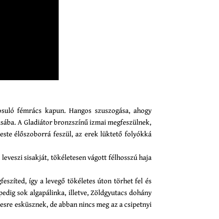
yosuló fémrács kapun. Hangos szuszogása, ahogy
lásába. A Gladiátor bronzszínű izmai megfeszülnek,
ste élőszoborrá feszül, az erek lüktető folyókká
leveszi sisakját, tökéletesen vágott félhosszú haja
szíted, így a levegő tökéletes úton törhet fel és
edig sok algapálinka, illetve, Zöldgyutacs dohány
esre esküsznek, de abban nincs meg az a csipetnyi