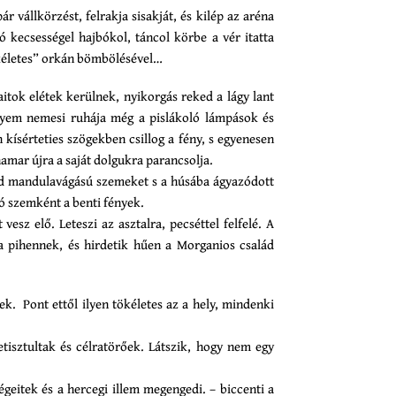
r vállkörzést, felrakja sisakját, és kilép az aréna
ó kecsességel hajbókol, táncol körbe a vér itatta
kéletes” orkán bömbölésével…
aitok elétek kerülnek, nyikorgás reked a lágy lant
elyem nemesi ruhája még a pislákoló lámpások és
 kísérteties szögekben csillog a fény, s egyenesen
hamar újra a saját dolgukra parancsolja.
zöld mandulavágású szemeket s a húsába ágyazódott
ró szemként a benti fények.
vesz elő. Leteszi az asztalra, pecséttel felfelé. A
 pihennek, és hirdetik hűen a Morganios család
ek. Pont ettől ilyen tökéletes az a hely, mindenki
etisztultak és célratörőek. Látszik, hogy nem egy
geitek és a hercegi illem megengedi. – biccenti a