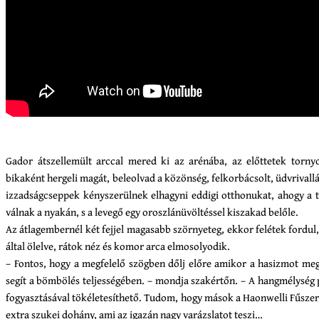
Gador átszellemült arccal mered ki az arénába, az előttetek torn
bikaként hergeli magát, beleolvad a közönség, felkorbácsolt, üdvrival
izzadságcseppek kényszerülnek elhagyni eddigi otthonukat, ahogy a te
válnak a nyakán, s a levegő egy oroszlánüvöltéssel kiszakad belőle.
Az átlagembernél két fejjel magasabb szörnyeteg, ekkor felétek fordul, 
által ölelve, rátok néz és komor arca elmosolyodik.
– Fontos, hogy a megfelelő szögben dőlj előre amikor a hasizmot megfe
segít a bömbölés teljességében. – mondja szakértőn. – A hangmélység p
fogyasztásával tökéletesíthető. Tudom, hogy mások a Haonwelli Fűszer
extra szukei dohány, ami az igazán nagy varázslatot teszi…