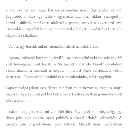
– Mennyi is? Két vagy három esztendeje már? Úgy szalad az idő.
Legutóbb, amikor így ültünk egymással szemben, akkor remegett a
kezed a dühtől, miközben aláírtad a papírt, amivel a következő száz
esztendőre jogos bérleményemmé tetted-e helyet. – kedvtelve túrt bele
olajozott szakállába.
– Van ez így Hassid, mikor hiénákká válnak az üzlettársak.
– Ugyan, tolvajok közt mit vártál? – az arcán elhúzódó mosoly inkább
volt fenyegető, mint baráti. – Mi hozott most ide Téged? Gondolom
vissza akarod a szerezni a helyet. – mielőtt Rien belekezdett volna
leintette. – Tudod mit? Gondold át a mondandódat, előtte együnk.
Kopasz szolga jelent meg díszes ruhában, tálat hozott az asztalra. Rajta
macska nagyságú sült pókból kettő hevert, édes szószban gyümölcsökkel
körberakva.
– Látom, végigmérted, mi van előttünk. Egy igazi különlegesség, egy
ilyen jeles alkalmakra. Óriás pókfiók a Sheral lábától, elkészítése és
megszerzése is gyötrelem, igazi kihívás. Mérgét nem megfelelően