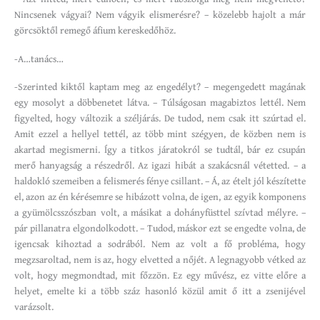
Nincsenek vágyai? Nem vágyik elismerésre? – közelebb hajolt a már
görcsöktől remegő áfium kereskedőhöz.
-A…tanács…
-Szerinted kiktől kaptam meg az engedélyt? – megengedett magának
egy mosolyt a döbbenetet látva. – Túlságosan magabiztos lettél. Nem
figyelted, hogy változik a széljárás. De tudod, nem csak itt szúrtad el.
Amit ezzel a hellyel tettél, az több mint szégyen, de közben nem is
akartad megismerni. Így a titkos járatokról se tudtál, bár ez csupán
merő hanyagság a részedről. Az igazi hibát a szakácsnál vétetted. – a
haldokló szemeiben a felismerés fénye csillant. – Á, az ételt jól készítette
el, azon az én kérésemre se hibázott volna, de igen, az egyik komponens
a gyümölcsszószban volt, a másikat a dohányfüsttel szívtad mélyre. –
pár pillanatra elgondolkodott. – Tudod, máskor ezt se engedte volna, de
igencsak kihoztad a sodrából. Nem az volt a fő probléma, hogy
megzsaroltad, nem is az, hogy elvetted a nőjét. A legnagyobb vétked az
volt, hogy megmondtad, mit főzzön. Ez egy művész, ez vitte előre a
helyet, emelte ki a több száz hasonló közül amit ő itt a zsenijével
varázsolt.