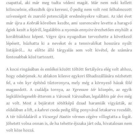
csapattal, aki már meg tudta védeni magát. Már nem neki kellett
kilincselnie, elkezdték újra keresni, Ő pedig nem volt rest felhalmozott
szívességeit és zsaroló potenciálját eredményekre váltani. Az idei évet
már újra a
Kobrák
köreiben kezdte, ami szerencsére levette a haragvó
égiek kezét a fejéről, legalábbis a nyomás
ennyire
érezhetően enyhült a
korábbiakhoz képest. Végre újra nyugodtan tervezhette a következő
lépéseit, húzhatta ki a neveket és a tennivalókat hosszúra nyúlt
listájáról… Az előtte álló tárgyalás sem volt kivétel, de számára
fontosabbak közé tartozott.
A kocsi ringásában és emlékei között töltött fertályóra elég volt ahhoz,
hogy odaérjenek. Az ablakon kilesve egykori főhadiszállására nézhetett
fel, a vén kyr építésű tűztoronyra, mely még a környező házak fölé
magasodott. A családja tornya, az
Ygresson tér
közepén, az egyik
legkülönlegesebb étterem a
Városok Városában
, legalábbis pár éve még
az volt. Most a bejáratot sötétképű dzsad haramiák vigyázták, az
oldalában a lift, a
kahrei
csoda pedig félig ponyvával letakarva rozsdált.
A tér túloldaláról a
Vicsorgó Hastin
vérmes cégére villogtatta a fogát.
Jöhetett volna onnan is, de ha tehette éjszaka járt oda, hivatalosan nem
volt köze hozzá.