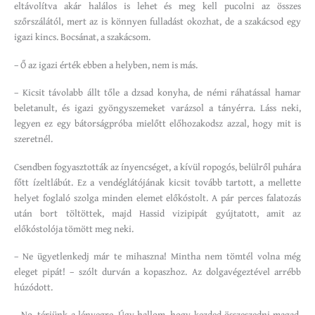
eltávolítva akár halálos is lehet és meg kell pucolni az összes
szőrszálától, mert az is könnyen fulladást okozhat, de a szakácsod egy
igazi kincs. Bocsánat, a szakácsom.
– Ő az igazi érték ebben a helyben, nem is más.
– Kicsit távolabb állt tőle a dzsad konyha, de némi ráhatással hamar
beletanult, és igazi gyöngyszemeket varázsol a tányérra. Láss neki,
legyen ez egy bátorságpróba mielőtt előhozakodsz azzal, hogy mit is
szeretnél.
Csendben fogyasztották az ínyencséget, a kívül ropogós, belülről puhára
főtt ízeltlábút. Ez a vendéglátójának kicsit tovább tartott, a mellette
helyet foglaló szolga minden elemet előkóstolt. A pár perces falatozás
után bort töltöttek, majd Hassid vizipipát gyújtatott, amit az
előkóstolója tömött meg neki.
– Ne ügyetlenkedj már te mihaszna! Mintha nem tömtél volna még
eleget pipát! – szólt durván a kopaszhoz. Az dolgavégeztével arrébb
húzódott.
– No, térjünk a lényegre. Úgy hallom, hogy kezded összeszedni magad.