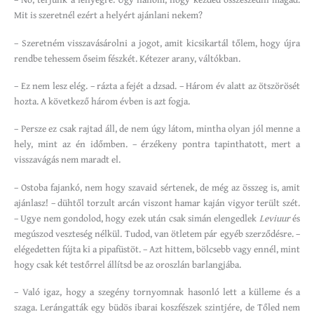
Mit is szeretnél ezért a helyért ajánlani nekem?
– Szeretném visszavásárolni a jogot, amit kicsikartál tőlem, hogy újra
rendbe tehessem őseim fészkét. Kétezer arany, váltókban.
– Ez nem lesz elég. – rázta a fejét a dzsad. – Három év alatt az ötszörösét
hozta. A következő három évben is azt fogja.
– Persze ez csak rajtad áll, de nem úgy látom, mintha olyan jól menne a
hely, mint az én időmben. – érzékeny pontra tapinthatott, mert a
visszavágás nem maradt el.
– Ostoba fajankó, nem hogy szavaid sértenek, de még az összeg is, amit
ajánlasz! – dühtől torzult arcán viszont hamar kaján vigyor terült szét.
– Ugye nem gondolod, hogy ezek után csak simán elengedlek
Leviuur
és
megúszod veszteség nélkül. Tudod, van ötletem pár egyéb szerződésre. –
elégedetten fújta ki a pipafüstöt. – Azt hittem, bölcsebb vagy ennél, mint
hogy csak két testőrrel állítsd be az oroszlán barlangjába.
– Való igaz, hogy a szegény tornyomnak hasonló lett a külleme és a
szaga. Lerángatták egy büdös ibarai koszfészek szintjére, de Tőled nem