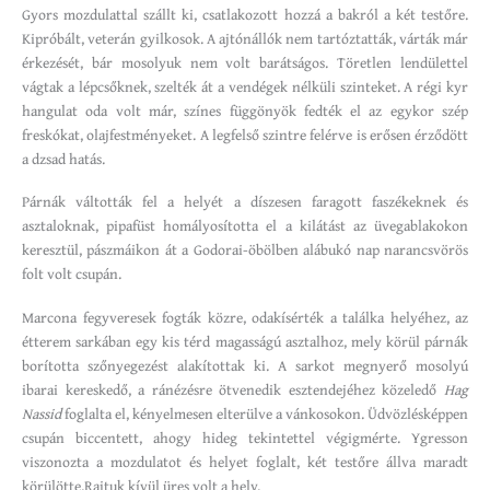
Gyors mozdulattal szállt ki, csatlakozott hozzá a bakról a két testőre.
Kipróbált, veterán gyilkosok. A ajtónállók nem tartóztatták, várták már
érkezését, bár mosolyuk nem volt barátságos. Töretlen lendülettel
vágtak a lépcsőknek, szelték át a vendégek nélküli szinteket. A régi kyr
hangulat oda volt már, színes függönyök fedték el az egykor szép
freskókat, olajfestményeket. A legfelső szintre felérve is erősen érződött
a dzsad hatás.
Párnák váltották fel a helyét a díszesen faragott faszékeknek és
asztaloknak, pipafüst homályosította el a kilátást az üvegablakokon
keresztül, pászmáikon át a Godorai-öbölben alábukó nap narancsvörös
folt volt csupán.
Marcona fegyveresek fogták közre, odakísérték a találka helyéhez, az
étterem sarkában egy kis térd magasságú asztalhoz, mely körül párnák
borította szőnyegezést alakítottak ki. A sarkot megnyerő mosolyú
ibarai kereskedő, a ránézésre ötvenedik esztendejéhez közeledő
Hag
Nassid
foglalta el, kényelmesen elterülve a vánkosokon. Üdvözlésképpen
csupán biccentett, ahogy hideg tekintettel végigmérte. Ygresson
viszonozta a mozdulatot és helyet foglalt, két testőre állva maradt
körülötte.Rajtuk kívül üres volt a hely.