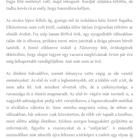
Ingje fölé mellényt vett, majd inkognót. Kardját oldalára kötötte, de
tudta, kevés rá az esély, hogy használnia kelljen.
Az utcára lépve felhős ég, gyenge eső és indulásra kész hintó fogadta.
Elköszönnie nem volt kitől, családja előre látóan
Erigowban
töltötte az
elmúlt éveket. Fia szép lassan férfivá érik, egy nyugodtabb időszakban
talán ide is elhozza, próbára tenni mire jutottak a drága pénzen bérelt
tanítók. A hintó zökkenve indult a
Tűztorony
felé, örökségének
ékkövéhez, hogy eleget tegyen egy vacsora meghívásnak
Erion
pár éve
még felkapottabb vendéglőjében. Ami már nem az övé.
Az ülésben hátradőlve, szemét lehunyva vette végig az ide vezető
eseményeket. Az első év volt a legkeményebb, ott a túlélés volt a tét, de
nem adta fel. Sok mindent elvettek tőle, de a csökönyössége, a
ravaszsága és a
Hastin
megmaradt. Az első év végére már termelt is, a
nagyobb adósságokat pedig vért verejtékezve, a legmocskosabb melókat
is elvállalva váltotta ki. Nem mintha megrázta volna, de ebben az
időszakban, bár sokszor csak közvetetten, de több vér tapadt a kezéhez,
mint előtte addigi életében. Közben szorgos hangyaként gyűjtötte az
információt, figyelte a viszonyokat és a “széljárást”. A második
esztendőben már sikerült újra feltenni a térképre a csehót egy olyan új