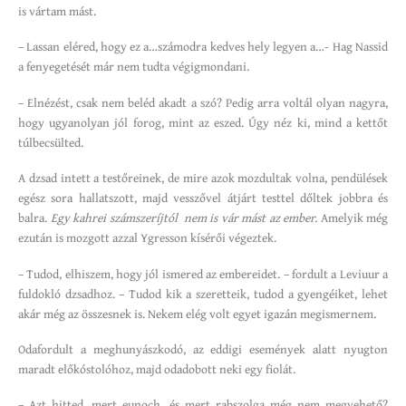
is vártam mást.
– Lassan eléred, hogy ez a…számodra kedves hely legyen a…- Hag Nassid
a fenyegetését már nem tudta végigmondani.
– Elnézést, csak nem beléd akadt a szó? Pedig arra voltál olyan nagyra,
hogy ugyanolyan jól forog, mint az eszed. Úgy néz ki, mind a kettőt
túlbecsülted.
A dzsad intett a testőreinek, de mire azok mozdultak volna, pendülések
egész sora hallatszott, majd vesszővel átjárt testtel dőltek jobbra és
balra.
Egy kahrei számszeríjtól nem is vár mást az ember.
Amelyik még
ezután is mozgott azzal Ygresson kísérői végeztek.
– Tudod, elhiszem, hogy jól ismered az embereidet. – fordult a Leviuur a
fuldokló dzsadhoz. – Tudod kik a szeretteik, tudod a gyengéiket, lehet
akár még az összesnek is. Nekem elég volt egyet igazán megismernem.
Odafordult a meghunyászkodó, az eddigi események alatt nyugton
maradt előkóstolóhoz, majd odadobott neki egy fiolát.
– Azt hitted, mert eunoch, és mert rabszolga még nem megvehető?