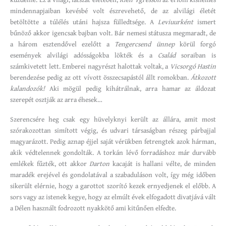
mindennapjaiban kevésbé volt észrevehető, de az alvilági életét
betöltötte a túlélés utáni hajsza fülledtsége. A
Leviuurként
ismert
bűnöző akkor igencsak bajban volt. Bár nemesi státusza megmaradt, de
a három esztendővel ezelőtt a
Tengercsend ünnep
körül forgó
események alvilági adósságokba lökték és a
Család
soraiban is
számkivetett lett. Emberei nagyrészt halottak voltak, a
Vicsorgó Hastin
berendezése pedig az ott vívott összecsapástól állt romokban.
Átkozott
kalandozók!
Aki mögül pedig kihátrálnak, arra hamar az áldozat
szerepét osztják az arra éhesek…
Szerencsére heg csak egy hüvelyknyi került az állára, amit most
szórakozottan simított végig, és udvari társaságban részeg párbajjal
magyarázott. Pedig aznap éjjel saját vérükben fetrengtek azok hárman,
akik védtelennek gondolták. A torkán lévő forradáshoz már durvább
emlékek fűzték, ott akkor
Darton
kacaját is hallani vélte, de minden
maradék erejével és gondolatával a szabaduláson volt, így még időben
sikerült elérnie, hogy a garottot szorító kezek ernyedjenek el előbb. A
sors vagy az istenek kegye, hogy az elmúlt évek elfogadott divatjává vált
a Délen használt fodrozott nyakkötő ami kitűnően elfedte.