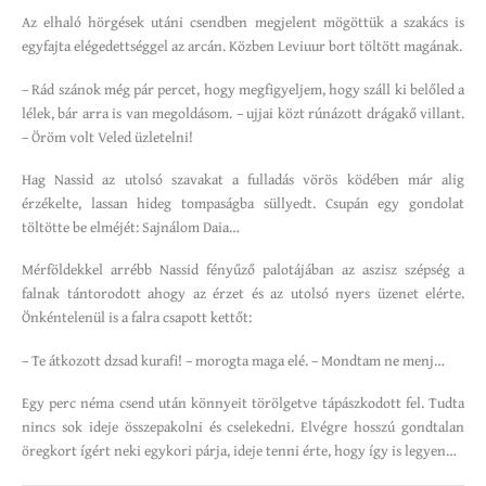
Az elhaló hörgések utáni csendben megjelent mögöttük a szakács is
egyfajta elégedettséggel az arcán. Közben Leviuur bort töltött magának.
– Rád szánok még pár percet, hogy megfigyeljem, hogy száll ki belőled a
lélek, bár arra is van megoldásom. – ujjai közt rúnázott drágakő villant.
– Öröm volt Veled üzletelni!
Hag Nassid az utolsó szavakat a fulladás vörös ködében már alig
érzékelte, lassan hideg tompaságba süllyedt. Csupán egy gondolat
töltötte be elméjét: Sajnálom Daia…
Mérföldekkel arrébb Nassid fényűző palotájában az aszisz szépség a
falnak tántorodott ahogy az érzet és az utolsó nyers üzenet elérte.
Önkéntelenül is a falra csapott kettőt:
– Te átkozott dzsad kurafi! – morogta maga elé. – Mondtam ne menj…
Egy perc néma csend után könnyeit törölgetve tápászkodott fel. Tudta
nincs sok ideje összepakolni és cselekedni. Elvégre hosszú gondtalan
öregkort ígért neki egykori párja, ideje tenni érte, hogy így is legyen…