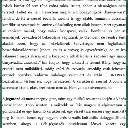
írások között fel sem tűnt volna talán. De itt, ebben a társaságban nem
tetszett. Lehet én nem hevertem még ki a Bíborgyöngyök „banya-wars”
témáit, de itt a szerző bevallás szerint is egy újabb, immáron abasziszi
konfliktust vezetnek fel, amire valószínűleg nem állok készen. Mert ugyanaz
az utóízem marad, hogy valaki konspirál, valaki kombinál és bár az
események bekezdésről bekezdésre vágtatnak jó ütemben, de rendre fent
akadok azon, hogy az Inkvizítorok Szövetséges nem foglalkozik
boszorkányüldözzésel (ebben én és a szöveg is egyetértünk), de az író
valamiért mégis akarja ezt a középkori áthallást és a kedvéért egy újabb
banyavadász „szakmát” (mi tudjuk, hogy alkaszt) is teremt (tény, hogy az
eredeti nem működött). Addig csűri és csavarja, ameddig csak lehessen
eretnek boszikra vadászni valahogy valamiért és aztán … INTRIKA.
Lezáratlanul (értem én, hogy felvezetés). A karakterek szerint Alborne a
szerencse istene, okés, szerintem nem az. Nem volt a kedvencem, na.
A jégmező démona
megnyugtat, mint egy földízű tea annak idején a Vörös
Oroszlánban. Több szinten is működik az írás: magam is eljátszottam a
gondolattal és egy hasonló karakterrel, egy részét (szerencsére egy másikat)
meg is írtam. Ismét egy nagyon erős vizuális-kulturális dologgal állunk
szemben, ahogy a Déli-Jégmezők bestiáriumi lényei között egy