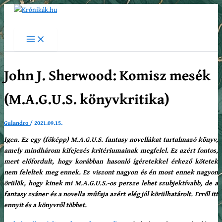
Skip
Search
to
content
Main
Menu
John J. Sherwood: Komisz mesék
(M.A.G.U.S. könyvkritika)
Gulandro
/
2021.09.15.
Igen. Ez egy (főképp) M.A.G.U.S. fantasy novellákat tartalmazó könyv,
amely mindhárom kifejezés kritériumainak megfelel. Ez azért fontos,
mert előfordult, hogy korábban hasonló ígéretekkel érkező kötetek
nem feleltek meg ennek. Ez viszont nagyon és én most ennek nagyon
örülök, hogy kinek mi M.A.G.U.S.-os persze lehet szubjektívabb, de a
fantasy zsáner és a novella műfaja azért elég jól körülhatárolt. Erről itt
ennyit és a könyvről többet.