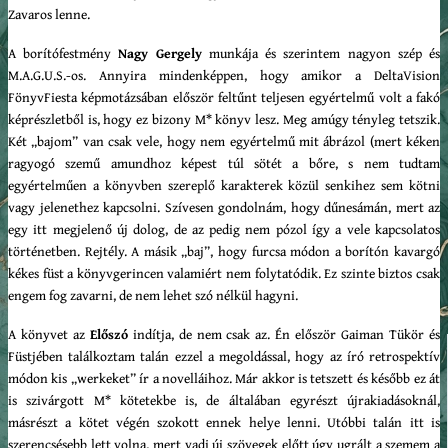
Zavaros lenne.
A borítófestmény
Nagy Gergely
munkája és szerintem nagyon szép és
M.A.G.U.S.-os. Annyira mindenképpen, hogy amikor a DeltaVision
FönyvFiesta képmotázsában először feltűnt teljesen egyértelmű volt a fakó
képrészletből is, hogy ez bizony M* könyv lesz. Meg amúgy tényleg tetszik.
Két „bajom” van csak vele, hogy nem egyértelmű mit ábrázol (mert kéken
ragyogó szemű amundhoz képest túl sötét a bőre, s nem tudtam
egyértelműen a könyvben szereplő karakterek közül senkihez sem kötni
vagy jelenethez kapcsolni. Szívesen gondolnám, hogy dűnesámán, mert az
egy itt megjelenő új dolog, de az pedig nem pózol így a vele kapcsolatos
történetben. Rejtély. A másik „baj”, hogy furcsa módon a borítón kavargó
kékes füst a könyvgerincen valamiért nem folytatódik. Ez szinte biztos csak
engem fog zavarni, de nem lehet szó nélkül hagyni.
A könyvet az
Előszó
indítja, de nem csak az. Én először Gaiman Tükör és
Füstjében találkoztam talán ezzel a megoldással, hogy az író retrospektív
módon kis „werkeket” ír a novelláihoz. Már akkor is tetszett és később ez át
is szivárgott M* kötetekbe is, de általában egyrészt újrakiadásoknál,
másrészt a kötet végén szokott ennek helye lenni. Utóbbi talán itt is
szerencsésebb lett volna, mert vadi új szövegek előtt úgy ugrált a szemem a