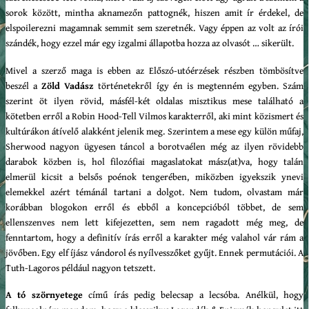
sorok között, mintha aknamezőn pattognék, hiszen amit ír érdekel, de
elspoilerezni magamnak semmit sem szeretnék. Vagy éppen az volt az írói
szándék, hogy ezzel már egy izgalmi állapotba hozza az olvasót … sikerült.
Mivel a szerző maga is ebben az Előszó-utóérzések részben tömbösítve
beszél a
Zöld Vadász
történetekről így én is megtenném egyben. Szám
szerint öt ilyen rövid, másfél-két oldalas misztikus mese található a
kötetben erről a Robin Hood-Tell Vilmos karakterről, aki mint közismert és
kultúrákon átívelő alakként jelenik meg. Szerintem a mese egy külön műfaj,
Sherwood nagyon ügyesen táncol a borotvaélen még az ilyen rövidebb
darabok közben is, hol filozófiai magaslatokat mász(at)va, hogy talán
elmerül kicsit a belsős poénok tengerében, miközben igyekszik ynevi
elemekkel azért témánál tartani a dolgot. Nem tudom, olvastam már
korábban blogokon erről és ebből a koncepcióból többet, de sem
ellenszenves nem lett kifejezetten, sem nem ragadott még meg, de
fenntartom, hogy a definitív írás erről a karakter még valahol vár rám a
jövőben. Egy elf íjász vándorol és nyílvesszőket gyűjt. Ennek permutációi. A
Tuth-Lagoros például nagyon tetszett.
A tó szörnyetege
című írás pedig belecsap a lecsóba. Anélkül, hogy