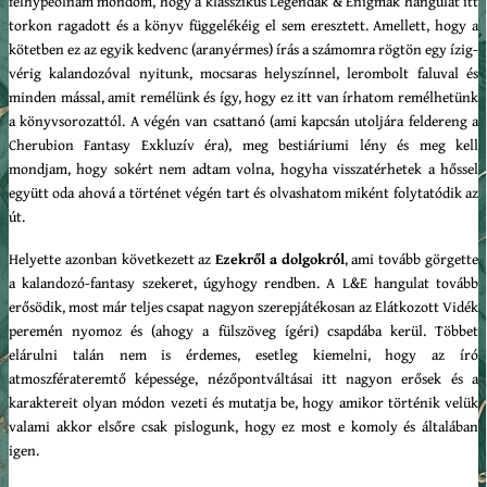
felhypeolnám mondom, hogy a klasszikus Legendák & Enigmák hangulat itt
torkon ragadott és a könyv függelékéig el sem eresztett. Amellett, hogy a
kötetben ez az egyik kedvenc (aranyérmes) írás a számomra rögtön egy ízig-
vérig kalandozóval nyitunk, mocsaras helyszínnel, lerombolt faluval és
minden mással, amit remélünk és így, hogy ez itt van írhatom remélhetünk
a könyvsorozattól. A végén van csattanó (ami kapcsán utoljára feldereng a
Cherubion Fantasy Exkluzív éra), meg bestiáriumi lény és meg kell
mondjam, hogy sokért nem adtam volna, hogyha visszatérhetek a hőssel
együtt oda ahová a történet végén tart és olvashatom miként folytatódik az
út.
Helyette azonban következett az
Ezekről a dolgokról
, ami tovább görgette
a kalandozó-fantasy szekeret, úgyhogy rendben. A L&E hangulat tovább
erősödik, most már teljes csapat nagyon szerepjátékosan az Elátkozott Vidék
peremén nyomoz és (ahogy a fülszöveg ígéri) csapdába kerül. Többet
elárulni talán nem is érdemes, esetleg kiemelni, hogy az író
atmoszférateremtő képessége, nézőpontváltásai itt nagyon erősek és a
karaktereit olyan módon vezeti és mutatja be, hogy amikor történik velük
valami akkor elsőre csak pislogunk, hogy ez most e komoly és általában
igen.