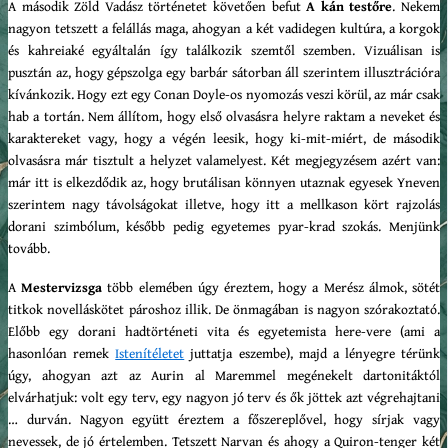
A második Zöld Vadász történetet követően befut
A kán testőre
. Nekem
nagyon tetszett a felállás maga, ahogyan a két vadidegen kultúra, a korgok
és kahreiaké egyáltalán így találkozik szemtől szemben. Vizuálisan is
pusztán az, hogy gépszolga egy barbár sátorban áll szerintem illusztrációra
kívánkozik. Hogy ezt egy Conan Doyle-os nyomozás veszi körül, az már csak
hab a tortán. Nem állítom, hogy első olvasásra helyre raktam a neveket és
karaktereket vagy, hogy a végén leesik, hogy ki-mit-miért, de második
olvasásra már tisztult a helyzet valamelyest. Két megjegyzésem azért van:
már itt is elkezdődik az, hogy brutálisan könnyen utaznak egyesek Yneven
szerintem nagy távolságokat illetve, hogy itt a mellkason kört rajzolás
dorani szimbólum, később pedig egyetemes pyar-krad szokás. Menjünk
tovább.
A
Mestervizsga
több elemében úgy éreztem, hogy a Merész álmok, sötét
titkok novelláskötet pároshoz illik. De önmagában is nagyon szórakoztató.
Előbb egy dorani hadtörténeti vita és egyetemista here-vere (ami a
hasonlóan remek
Istenítéletet
juttatja eszembe), majd a lényegre térünk
úgy, ahogyan azt az Aurin al Maremmel megénekelt dartonitáktól
elvárhatjuk: volt egy terv, egy nagyon jó terv és ők jöttek azt végrehajtani
… durván. Nagyon együtt éreztem a főszereplővel, hogy sírjak vagy
nevessek, de jó értelemben. Tetszett Narvan és ahogy a Quiron-tenger két