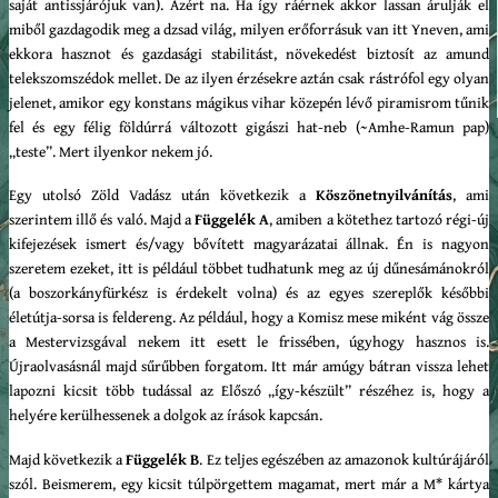
saját antissjárójuk van). Azért na. Ha így ráérnek akkor lassan árulják el
miből gazdagodik meg a dzsad világ, milyen erőforrásuk van itt Yneven, ami
ekkora hasznot és gazdasági stabilitást, növekedést biztosít az amund
telekszomszédok mellet. De az ilyen érzésekre aztán csak rástrófol egy olyan
jelenet, amikor egy konstans mágikus vihar közepén lévő piramisrom tűnik
fel és egy félig földúrrá változott gigászi hat-neb (~Amhe-Ramun pap)
„teste”. Mert ilyenkor nekem jó.
Egy utolsó Zöld Vadász után következik a
Köszönetnyilvánítás
, ami
szerintem illő és való. Majd a
Függelék A
, amiben a kötethez tartozó régi-új
kifejezések ismert és/vagy bővített magyarázatai állnak. Én is nagyon
szeretem ezeket, itt is például többet tudhatunk meg az új dűnesámánokról
(a boszorkányfürkész is érdekelt volna) és az egyes szereplők későbbi
életútja-sorsa is feldereng. Az például, hogy a Komisz mese miként vág össze
a Mestervizsgával nekem itt esett le frissében, úgyhogy hasznos is.
Újraolvasásnál majd sűrűbben forgatom. Itt már amúgy bátran vissza lehet
lapozni kicsit több tudással az Előszó „így-készült” részéhez is, hogy a
helyére kerülhessenek a dolgok az írások kapcsán.
Majd következik a
Függelék B
. Ez teljes egészében az amazonok kultúrájáról
szól. Beismerem, egy kicsit túlpörgettem magamat, mert már a M* kártya