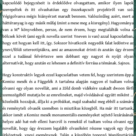
kapcsolódó bejegyzéseit is érdeklődve olvasgattam, amikor ilyen lapok
szerepeltek és itt olvashatóan egy összekapcsolt projektről van szó.
Végigolvasva mégis hiányérzet maradt bennem. Valószínűleg azért, mert a
háttéranyag is egy másik műfaj (mint a mese meg a kisregény). Hagyománya
van a M* könyvekben, persze, de nem érzem, hogy megtalálták volna a
bölcsek kövét (ami egyik novella szerint Yneven is van) azzal kapcsolatban,
hogy ezt hogyan kell itt, így. Sokszor hivatkozik negyedik falat ledöntve az
ynevi/földi sztereotípiákra, ami az amazonokat érinti és azután úgy érzem
ezzel a tudással felvértezve sem dobbant egy nagyot és nyújt olyan
alternatívát, hogy azután ez lehessen a definitív forrása a témának. Sajnos.
Hogy konstruktív legyek ezzel kapcsolatban vetem fel, hogy szerintem épp a
Komisz mesék és a Függelék A tartalma alapján nagyon el tudtam volna
olvasni egy olyan novellát, ami a Zöld domb vidékére szakadt dwoon férfi
szemszögéből mutatja be az emrelineket, majd vívódásával együtt miként …
közeledik hozzájuk, állja ki a próbáikat, majd szabadul meg ebből a számára
és reményteli olvasók szemében is misztikus közegből. Ha már itt tartunk,
akkor ismét a Komisz mesék monumentális eseményeket sejtető lezárásának
helyez adó hat-neb elleni harcról is remekül el tudtam volna olvasni egy
novellát, hogy úgy érezzem legalább olvasóként részese vagyok egy ilyen
ütközetnek, ynevi eseménynek. Talán a küszöbön toporgó Manifesztációs