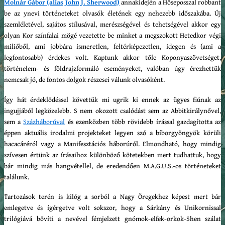
Molnár Gábor (alias John J. Sherwood)
annakidején a Hőseposszal robbant
be az ynevi történeteket olvasók életének egy nehezebb időszakába. Új
szemléletével, sajátos stílusával, merészségével és tehetségével akkor egy
olyan Kor színfalai mögé vezetette be minket a megszokott Hetedkor végi
miliőből, ami jobbára ismeretlen, feltérképezetlen, idegen és (ami a
legfontosabb) érdekes volt. Kaptunk akkor tőle Koponyaszövetséget,
történelem- és földrajzformáló eseményeket, valóban úgy érezhettük
nemcsak jó, de fontos dolgok részesei válunk olvasóként.
Így hát érdeklődéssel követtük mi ugrik ki ennek az ügyes fiúnak az
ingujjából legközelebb. S nem okozott csalódást sem az Abbitkirálynővel,
sem a
Százháborúval
és ezenközben több rövidebb írással gazdagította az
éppen aktuális irodalmi projekteket legyen szó a bíborgyöngyök körüli
hacacáréról vagy a Manifesztációs háborúról. Elmondható, hogy mindig
szívesen értünk az írásaihoz különböző kötetekben mert tudhattuk, hogy
bár mindig más hangvétellel, de eredendően M.A.G.U.S.-os történeteket
találunk.
Tartozások terén is kilóg a sorból a Nagy Öregekhez képest mert bár
emlegetve és ígérgetve volt sokszor, hogy a Sárkány és Unikornissal
trilógiává bővíti a nevével fémjelzett gnómok-elfek-orkok-Shen szálat