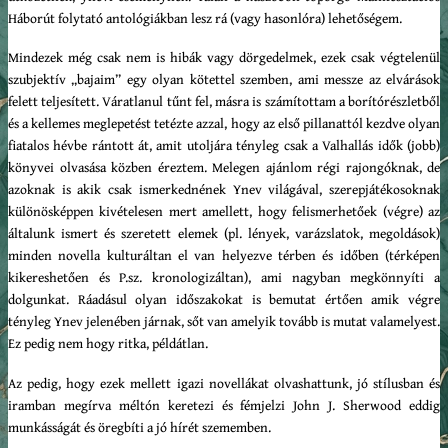
Háborút folytató antológiákban lesz rá (vagy hasonlóra) lehetőségem.
Mindezek még csak nem is hibák vagy dörgedelmek, ezek csak végtelenül
szubjektív „bajaim” egy olyan kötettel szemben, ami messze az elvárások
felett teljesített. Váratlanul tűnt fel, másra is számítottam a borítórészletből
és a kellemes meglepetést tetézte azzal, hogy az első pillanattól kezdve olyan
fiatalos hévbe rántott át, amit utoljára tényleg csak a Valhallás idők (jobb)
könyvei olvasása közben éreztem. Melegen ajánlom régi rajongóknak, de
azoknak is akik csak ismerkednének Ynev világával, szerepjátékosoknak
különösképpen kivételesen mert amellett, hogy felismerhetőek (végre) az
általunk ismert és szeretett elemek (pl. lények, varázslatok, megoldások)
minden novella kulturáltan el van helyezve térben és időben (térképen
kikereshetően és P.sz. kronologizáltan), ami nagyban megkönnyíti a
dolgunkat. Ráadásul olyan időszakokat is bemutat értően amik végre
tényleg Ynev jelenében járnak, sőt van amelyik tovább is mutat valamelyest.
Ez pedig nem hogy ritka, példátlan.
Az pedig, hogy ezek mellett igazi novellákat olvashattunk, jó stílusban és
iramban megírva méltón keretezi és fémjelzi John J. Sherwood eddig
munkásságát és öregbíti a jó hírét szememben.