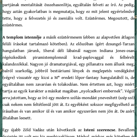
partjának mentalitását összehasonlítja, egyáltalán felveti az író. Az pedig,
hogy aztán gyakorlatban is megmutatja, hogy ez mit jelent egyértelművé
tette, hogy a felvezetés jó és zseniális volt. Ezüstérmes. Megosztott, de
ezüstérmes.
A templom istennője
a másik ezüstérmesem (ebben az alapvetően átlagon
felüli írásokat tartalmazó kötetben). Az előszóban ígért dzsungel-Tarzan
hangulatban járunk, Sheral déli lábainál nagyon Indiana Jones-osan
régészkedünk piramistemplomnál krad-paplovaggal és felbérelt
kalandozókkal. Nagyon jó dramaturgiával, egy pillanatra nem állunk meg,
balról szarkofág, jobbról bestiáriumi lények és meglepetés vendégként
(végre) visszatér egy kicsi a M* eredeti lőpor-fantasy hangulatából is, de
egyáltalában nem zavaróan és tolakodóan. Nem értettem azt, hogy miért
tartja az egyik karakter a másikat magában „nyolcadkori embernek”. Végül
arra jutottam, hogy az író egy modern szólás-mondást ynevesített (szép szó)
csak nekem nem feltétlenül jött át. Ez egyébként sokszor megfigyelhető az
írásaiban és van amikor ül és van amikor egyszerűen nem jön át. De azért
általában leesett.
Egy újabb Zöld Vadász után következik az
Isteni szerencse
. Bevallom
őszintén itt volt egy kis megbicsaklásom. Máshol, máskor, más kötetben és