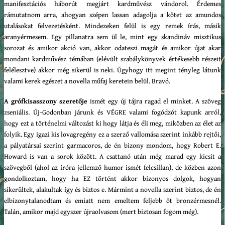
manifesztációs háborút megjárt kardművész vándorol. Érdemes
rámutatnom arra, ahogyan szépen lassan adagolja a kötet az amundos
utalásokat felvezetésként. Mindezeken felül is egy remek írás, másik
aranyérmesem. Egy pillanatra sem ül le, mint egy skandináv misztikus
sorozat és amikor akció van, akkor odateszi magát és amikor újat akar
mondani kardművész témában (elévült szabálykönyvek értékesebb részeit
felélesztve) akkor még sikerül is neki. Úgyhogy itt megint tényleg látunk
valami kerek egészet a novella műfaj keretein belül. Bravó.
A grófkisasszony szeretője
ismét egy új tájra ragad el minket. A szöveg
zseniális. Új-Godonban járunk és VÉGRE valami fogódzót kapunk arról,
hogy ezt a történelmi változást ki hogy látja és éli meg, miközben az élet az
folyik. Egy igazi kis lovagregény ez a szerző vallomása szerint inkább rejtői,
a pályatársai szerint garmacoros, de én bizony mondom, hogy Robert E.
Howard is van a sorok között. A csattanó után még marad egy kicsit a
szövegből (ahol az íróra jellemző humor ismét felcsillan), de közben azon
gondolkoztam, hogy ha EZ történt akkor bizonyos dolgok, hogyan
sikerültek, alakultak így és biztos e. Mármint a novella szerint biztos, de én
elbizonytalanodtam és emiatt nem emeltem feljebb őt bronzérmesnél.
Talán, amikor majd egyszer újraolvasom (mert biztosan fogom még).