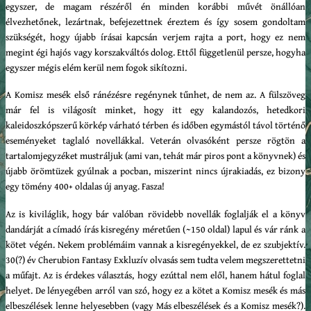
egyszer, de magam részéről én minden korábbi művét önállóan
élvezhetőnek, lezártnak, befejezettnek éreztem és így sosem gondoltam
szükségét, hogy újabb írásai kapcsán verjem rajta a port, hogy ez nem
megint égi hajós vagy korszakváltós dolog. Ettől függetlenül persze, hogyha
egyszer mégis elém kerül nem fogok sikítozni.
A Komisz mesék első ránézésre regénynek tűnhet, de nem az. A fülszöveg
már fel is világosít minket, hogy itt egy kalandozós, hetedkori
kaleidoszkópszerű körkép várható térben és időben egymástól távol történő
eseményeket taglaló novellákkal. Veterán olvasóként persze rögtön a
tartalomjegyzéket mustráljuk (ami van, tehát már piros pont a könyvnek) és
újabb örömtüzek gyúlnak a pocban, miszerint nincs újrakiadás, ez bizony
egy tömény 400+ oldalas új anyag. Fasza!
Az is kiviláglik, hogy bár valóban rövidebb novellák foglalják el a könyv
dandárját a címadó írás kisregény méretűen (~150 oldal) lapul és vár ránk a
kötet végén. Nekem problémáim vannak a kisregényekkel, de ez szubjektív.
30(?) év Cherubion Fantasy Exkluzív olvasás sem tudta velem megszerettetni
a műfajt. Az is érdekes választás, hogy ezúttal nem elől, hanem hátul foglal
helyet. De lényegében arról van szó, hogy ez a kötet a Komisz mesék és más
elbeszélések lenne helyesebben (vagy Más elbeszélések és a Komisz mesék?).