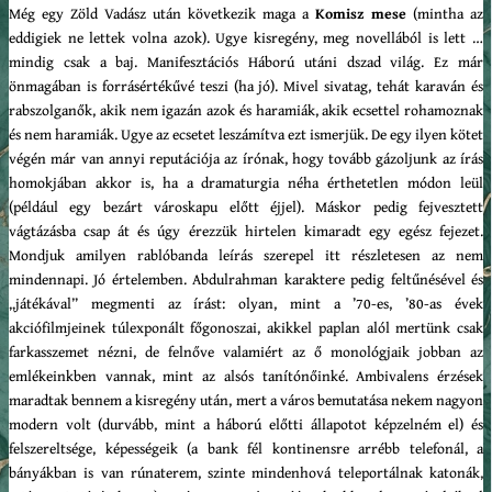
Még egy Zöld Vadász után következik maga a
Komisz mese
(mintha az
eddigiek ne lettek volna azok). Ugye kisregény, meg novellából is lett …
mindig csak a baj. Manifesztációs Háború utáni dszad világ. Ez már
önmagában is forrásértékűvé teszi (ha jó). Mivel sivatag, tehát karaván és
rabszolganők, akik nem igazán azok és haramiák, akik ecsettel rohamoznak
és nem haramiák. Ugye az ecsetet leszámítva ezt ismerjük. De egy ilyen kötet
végén már van annyi reputációja az írónak, hogy tovább gázoljunk az írás
homokjában akkor is, ha a dramaturgia néha érthetetlen módon leül
(például egy bezárt városkapu előtt éjjel). Máskor pedig fejvesztett
vágtázásba csap át és úgy érezzük hirtelen kimaradt egy egész fejezet.
Mondjuk amilyen rablóbanda leírás szerepel itt részletesen az nem
mindennapi. Jó értelemben. Abdulrahman karaktere pedig feltűnésével és
„játékával” megmenti az írást: olyan, mint a ’70-es, ’80-as évek
akciófilmjeinek túlexponált főgonoszai, akikkel paplan alól mertünk csak
farkasszemet nézni, de felnőve valamiért az ő monológjaik jobban az
emlékeinkben vannak, mint az alsós tanítónőinké. Ambivalens érzések
maradtak bennem a kisregény után, mert a város bemutatása nekem nagyon
modern volt (durvább, mint a háború előtti állapotot képzelném el) és
felszereltsége, képességeik (a bank fél kontinensre arrébb telefonál, a
bányákban is van rúnaterem, szinte mindenhová teleportálnak katonák,