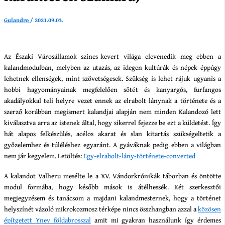
Gulandro
/
2021.09.03.
Az Északi Városállamok színes-kevert világa elevenedik meg ebben a
kalandmodulban, melyben az utazás, az idegen kultúrák és népek éppúgy
lehetnek ellenségek, mint szövetségesek. Szükség is lehet rájuk ugyanis a
hobbi hagyományainak megfelelően sötét és kanyargós, furfangos
akadályokkal teli helyre vezet ennek az elrabolt lánynak a története és a
szerző korábban megismert kalandjai alapján nem minden Kalandozó lett
kiválasztva arra az istenek által, hogy sikerrel fejezze be ezt a küldetést. Így
hát alapos felkészülés, acélos akarat és slan kitartás szükségeltetik a
győzelemhez és túléléshez egyaránt. A gyáváknak pedig ebben a világban
nem jár kegyelem. Letöltés:
Egy-elrabolt-lány-története-converted
A kalandot Valheru mesélte le a XV. Vándorkrónikák táborban és öntötte
modul formába, hogy később mások is átélhessék. Két szerkesztői
megjegyzésem és tanácsom a majdani kalandmesternek, hogy a történet
helyszínét vázoló mikrokozmosz térképe nincs összhangban azzal a
közösen
építgetett Ynev földabrosszal
amit mi gyakran használunk így érdemes