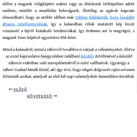
előtte a magunk világképére szabni vagy az életútunk térképeihez adott
esetben, mielőtt a mesélésbe belevágunk. Illetőleg az ogárok kapcsán
elmondható, hogy az utóbbi időben már
többen felfedezték, hogy legalább
átlagos intelligenciájúak
, így a kalandban róluk mutatott kép kicsit
visszaveti a fajról kialakuló tendenciákat, így érdemes azt is megrágni, s
magunk Ynev képével egyeztetni KM-ként.
Mind a kalandról, mind a táborról továbbra is várjuk a véleményeket, illetve
az ezzel kapcsolatos bejegyzésben található
kérdőív
kitöltésével a készülő
táboros videóban való szereplésetekről is színt vallhattok. Ugyanígy a
tábori Szabad Mesék közül, aki úgy érzi, hogy eleget dolgozott rajta szívesen
kitesszük azokat, amelyek az első két nap valamelyikén lemesélésre kerültek.
ELŐZŐ
KÖVETKEZŐ