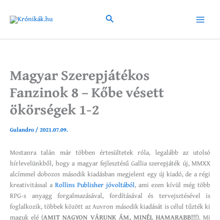
Skip
to
Search
Main
content
Menu
Magyar Szerepjátékos
Fanzinok 8 – Kőbe vésett
ökörségek 1-2
Gulandro
/
2021.07.09.
Mostanra talán már többen értesültetek róla, legalább az utolsó
hírlevelünkből, hogy a magyar fejlesztésű Gallia szerepjáték új, MMXX
alcímmel dobozos második kiadásban megjelent egy új kiadó, de a régi
kreativitással a
Rollins Publisher jóvoltából
, ami ezen kívül még több
RPG-s anyagg forgalmazásával, fordításával és tervejsztésével is
foglalkozik, többek között az Auvron második kiadását is célul tűzték ki
maguk elé (
AMIT NAGYON VÁRUNK ÁM, MINÉL HAMARABB!!!
). Mi