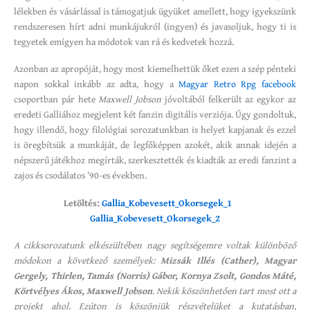
lélekben és vásárlással is támogatjuk ügyüket amellett, hogy igyekszünk
rendszeresen hírt adni munkájukról (ingyen) és javasoljuk, hogy ti is
tegyetek emígyen ha módotok van rá és kedvetek hozzá.
Azonban az apropóját, hogy most kiemelhettük őket ezen a szép pénteki
napon sokkal inkább az adta, hogy a
Magyar Retro Rpg facebook
csoportban pár hete
Maxwell Jobson
jóvoltából felkerült az egykor az
eredeti Galliához megjelent két fanzin digitális verziója. Úgy gondoltuk,
hogy illendő, hogy filológiai sorozatunkban is helyet kapjanak és ezzel
is öregbítsük a munkáját, de legfőképpen azokét, akik annak idején a
népszerű játékhoz megírták, szerkesztették és kiadták az eredi fanzint a
zajos és csodálatos ’90-es években.
Letöltés:
Gallia_Kobevesett_Okorsegek_1
Gallia_Kobevesett_Okorsegek_2
A cikksorozatunk elkészültében nagy segítségemre voltak különböző
módokon a következő személyek:
Mizsák Illés (Cather), Magyar
Gergely, Thirlen, Tamás (Norris) Gábor, Kornya Zsolt, Gondos Máté,
Körtvélyes Ákos, Maxwell Jobson
. Nekik köszönhetően tart most ott a
projekt ahol. Ezúton is köszönjük részvételüket a kutatásban,