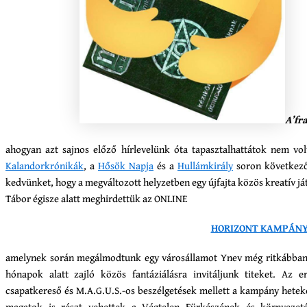
A’f
ahogyan azt sajnos előző hírlevelünk óta tapasztalhattátok nem vo
Kalandorkrónikák
, a
Hősök Napja
és a
Hullámkirály
soron következő
kedvünket, hogy a megváltozott helyzetben egy újfajta közös kreatív já
Tábor égisze alatt meghirdettük az ONLINE
HORIZONT KAMPÁN
amelynek során megálmodtunk egy városállamot Ynev még ritkábban j
hónapok alatt zajló közös fantáziálásra invitáljunk titeket. Az 
csapatkereső és M.A.G.U.S.-os beszélgetések mellett a kampány heteke
magatok is részt vehettek a Végtelen Fürkészének és környezet