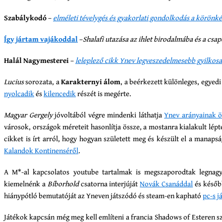
Szabálykodó
–
elméleti tévelygés és gyakorlati gondolkodás a körönk
Így jártam vajákoddal
–
Shalafi utazása az ihlet birodalmába és a csa
Halál Nagymesterei
–
leleplező cikk Ynev legveszedelmesebb gyilkosai
Lucius
sorozata, a
Karakternyi álom
, a beérkezett különleges, egyed
nyolcadik
és
kilencedik
részét is megérte.
Magyar Gergely
jóvoltából végre mindenki láthatja
Ynev arányainak ö
városok, országok méreteit hasonlítja össze, a mostanra kialakult lé
cikket is írt arról, hogy hogyan született meg és készült el a manaps
Kalandok Kontinenséről
.
A M*-al kapcsolatos youtube tartalmak is megszaporodtak legnag
kiemelnénk a
Bíborhold
csatorna interjúját
Novák Csanáddal
és késő
hiánypótló bemutatóját az Yneven játszódó és steam-en kapható
pc-s j
Játékok kapcsán még meg kell említeni a francia Shadows of Esteren 