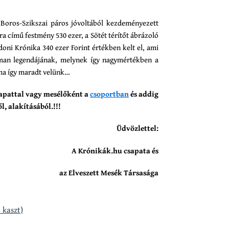
Boros-Szikszai páros jóvoltából kezdeményezett
ra című festmény 530 ezer, a Sötét térítőt ábrázoló
doni Krónika 340 ezer Forint értékben kelt el, ami
pman legendájának, melynek így nagymértékben a
yma így maradt velünk…
csapattal vagy mesélőként a
csoportban
és addig
l, alakításából.!!!
Üdvözlettel:
A Krónikák.hu csapata és
az Elveszett Mesék Társasága
 kaszt)