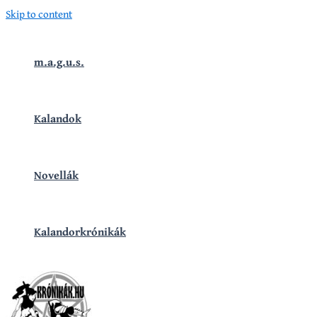
Skip to content
m.a.g.u.s.
Kalandok
Novellák
Kalandorkrónikák