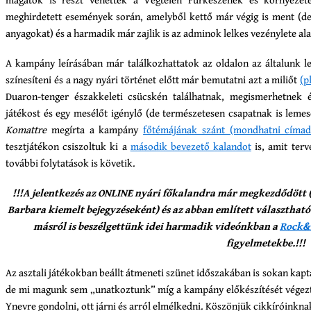
meghirdetett események során, amelyből kettő már végig is ment (
anyagokat) és a harmadik már zajlik is az adminok lelkes vezénylete ala
A kampány leírásában már találkozhattatok az oldalon az általunk l
színesíteni és a nagy nyári történet előtt már bemutatni azt a miliőt
(p
Duaron-tenger északkeleti csücskén találhatnak, megismerhetnek 
játékost és egy mesélőt igénylő (de természetesen csapatnak is leme
Komattre
megírta a kampány
főtémájának szánt (mondhatni címad
tesztjátékon csiszoltuk ki a
második bevezető kalandot
is, amit terv
további folytatások is követik.
!!!A jelentkezés az ONLINE nyári főkalandra már megkezdődött (
Barbara kiemelt bejegyzéseként) és az abban említett választhat
másról is beszélgettünk idei harmadik videónkban a
Rock&
figyelmetekbe.!!!
Az asztali játékokban beállt átmeneti szünet időszakában is sokan kapt
de mi magunk sem „unatkoztunk” míg a kampány előkészítését végeztü
Ynevre gondolni, ott járni és arról elmélkedni. Köszönjük cikkíróinkna