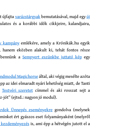
t újfajta
varázstárgyak
bemutatásával, majd egy
új
latos és a korábbi idők cikkjeire, kalandjaira,
ev kampány
emlékére, amely a Krónikák.hu egyik
, hanem eközben alakult ki, tehát fontos része
g bennünk a
Sempyert eszünkbe juttató kép
egy
andmodul Magichorse
által, aki végig mesélte azóta
épp az idei elmaradt nyári lehetőség miatt, de Tanti
z
Testvéri szeretet
címmel és aki rosszat sejt a
sz-jót” (ejtsd.: nagyon jó modul).
ardok Ünnepés eseményekre
gondolva (melynek
n minket ért gyászos eset folyamányaként (melyről
v kezdeményezés
is, ami épp a hétvégén jutott el a