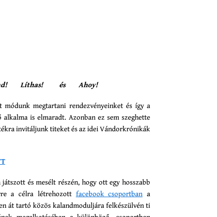
rad! Líthas! és Ahoy!
lt módunk megtartani rendezvényeinket és így a
 alkalma is elmaradt. Azonban ez sem szeghette
tékra invitáljunk titeket és az idei Vándorkrónikák
YT
átszott és mesélt részén, hogy ott egy hosszabb
erre a célra létrehozott
facebook csoportban
a
n át tartó közös kalandmoduljára felkészülvén ti
ének megalkotásában a különböző, csoportban