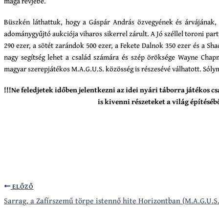
maga révjébe.
Büszkén láthattuk, hogy a Gáspár András özvegyének és árvájának, 
adománygyűjtó aukciója viharos sikerrel zárult. A Jó széllel toroni part
290 ezer, a sötét zarándok 500 ezer, a Fekete Dalnok 350 ezer és a Sha
nagy segítség lehet a család számára és szép öröksége Wayne Cha
magyar szerepjátékos M.A.G.U.S. közösség is részesévé válhatott. Sól
!!!Ne feledjetek időben jelentkezni az idei nyári táborra játékos 
is kivenni részeteket a világ építésébő
ELŐZŐ
Sarrag, a Zafírszemű törpe istennő hite Horizontban (M.A.G.U.S.