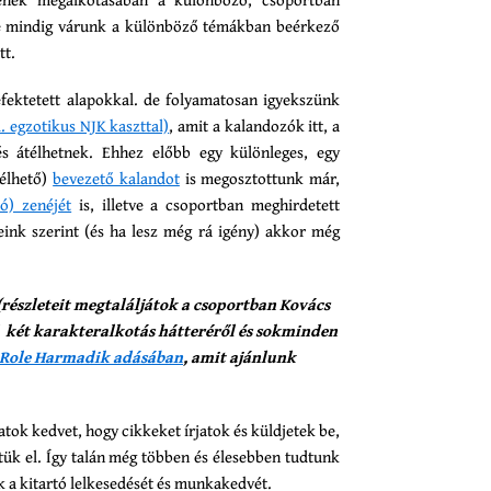
de mindig várunk a különböző témákban beérkező
tt.
efektetett alapokkal. de folyamatosan igyekszünk
l. egzotikus NJK kaszttal)
, amit a kalandozók itt, a
és átélhetnek. Ehhez előbb egy különleges, egy
sélhető)
bevezető kalandot
is megosztottunk már,
ó) zenéjét
is, illetve a csoportban meghirdetett
eink szerint (és ha lesz még rá igény) akkor még
részleteit megtaláljátok a csoportban Kovács
ó két karakteralkotás hátteréről és sokminden
Role Harmadik adásában
, amit ajánlunk
atok kedvet, hogy cikkeket írjatok és küldjetek be,
k el. Így talán még többen és élesebben tudtunk
k a kitartó lelkesedését és munkakedvét.