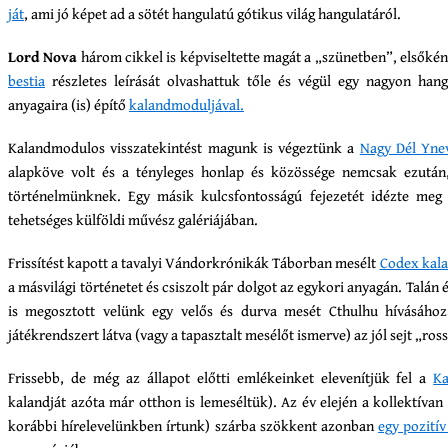
ját
, ami jó képet ad a sötét hangulatú gótikus világ hangulatáról.
Lord Nova
három cikkel is képviseltette magát a „szünetben”, elsőkén
bestia
részletes leírását olvashattuk tőle és végül egy nagyon hangu
anyagaira (is) építő
kalandmoduljával.
Kalandmodulos visszatekintést magunk is végeztünk a
Nagy Dél Yn
alapköve volt és a tényleges honlap és közössége nemcsak ezután
történelmünknek. Egy másik kulcsfontosságú fejezetét idézte me
tehetséges külföldi művész galériájában.
Frissítést kapott a tavalyi Vándorkrónikák Táborban mesélt
Codex kal
a másvilági történetet és csiszolt pár dolgot az egykori anyagán. Talán 
is megosztott velünk egy velős és durva mesét Cthulhu hívásáho
játékrendszert látva (vagy a tapasztalt mesélőt ismerve) az jól sejt „ros
Frissebb, de még az állapot előtti emlékeinket elevenítjük fel a
K
kalandját azóta már otthon is lemeséltük). Az év elején a kollektíva
korábbi hírelevelünkben írtunk) szárba szökkent azonban
egy pozití