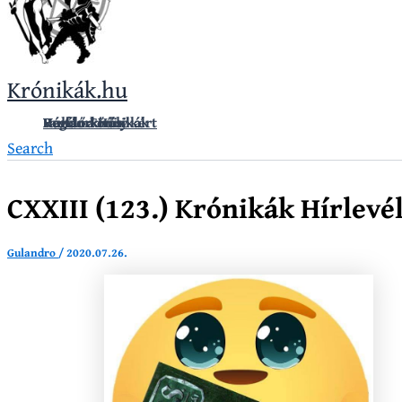
Krónikák.hu
Vándorkrónikák
Hullámkirály
Regélő Főnix
Fanfár a Hősökért
Search
CXXIII (123.) Krónikák Hírlevél
Gulandro
/
2020.07.26.