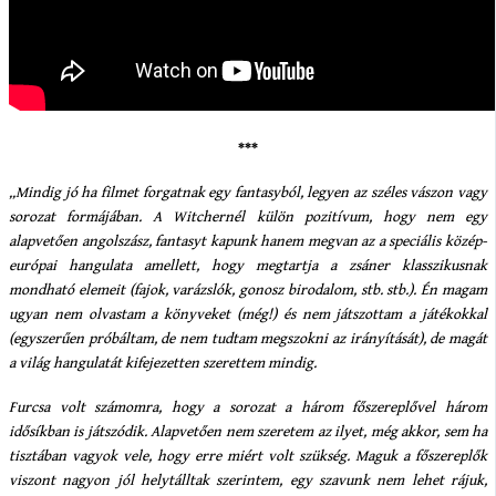
***
„Mindig jó ha filmet forgatnak egy fantasyból, legyen az széles vászon vagy
sorozat formájában. A Witchernél külön pozitívum, hogy nem egy
alapvetően angolszász, fantasyt kapunk hanem megvan az a speciális közép-
európai hangulata amellett, hogy megtartja a zsáner klasszikusnak
mondható elemeit (fajok, varázslók, gonosz birodalom, stb. stb.). Én magam
ugyan nem olvastam a könyveket (még!) és nem játszottam a játékokkal
(egyszerűen próbáltam, de nem tudtam megszokni az irányítását), de magát
a világ hangulatát kifejezetten szerettem mindig.
Furcsa volt számomra, hogy a sorozat a három főszereplővel három
idősíkban is játszódik. Alapvetően nem szeretem az ilyet, még akkor, sem ha
tisztában vagyok vele, hogy erre miért volt szükség. Maguk a főszereplők
viszont nagyon jól helytálltak szerintem, egy szavunk nem lehet rájuk,