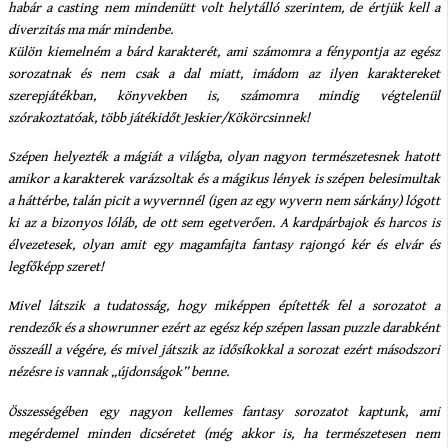
habár a casting nem mindenütt volt helytálló szerintem, de értjük kell a
diverzitás ma már mindenbe.
Külön kiemelném a bárd karakterét, ami számomra a fénypontja az egész
sorozatnak és nem csak a dal miatt, imádom az ilyen karaktereket
szerepjátékban, könyvekben is, számomra mindig végtelenül
szórakoztatóak, több játékidőt Jeskier/Kökörcsinnek!
Szépen helyezték a mágiát a világba, olyan nagyon természetesnek hatott
amikor a karakterek varázsoltak és a mágikus lények is szépen belesimultak
a háttérbe, talán picit a wyvernnél (igen az egy wyvern nem sárkány) lógott
ki az a bizonyos lóláb, de ott sem egetverően. A kardpárbajok és harcos is
élvezetesek, olyan amit egy magamfajta fantasy rajongó kér és elvár és
legfőképp szeret!
Mivel látszik a tudatosság, hogy miképpen építették fel a sorozatot a
rendezők és a showrunner ezért az egész kép szépen lassan puzzle darabként
összeáll a végére, és mivel játszik az idősíkokkal a sorozat ezért másodszori
nézésre is vannak „újdonságok” benne.
Összességében egy nagyon kellemes fantasy sorozatot kaptunk, ami
megérdemel minden dicséretet (még akkor is, ha természetesen nem