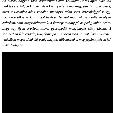
Az biztos, hogyha idén osztottunk volna Celluloid Pallos díjat oldalunk
szokása szerint, akkor fényévekkel nyerte volna meg, pusztán csak azért,
mert a Herkules-Xéna vonalon mozogva némi setét öncélúsággal is egy
nagyon értékes világot mutat be és történetet mond el, nem teljesen olyan
stílusban, amit megszokhattunk. A fantasy mindig jó, az pedig külön öröm,
hogy egy ilyen érettebb művel gyarapodik mozgóképes könyvtárunk. A
sorozatban felcsendülő, tulajdonképpen a során íródó és valóban a Witcher
világában megszólaló dal pedig nagyon fülbemászó … még japán nyelven is.”
– Axel Ragaen