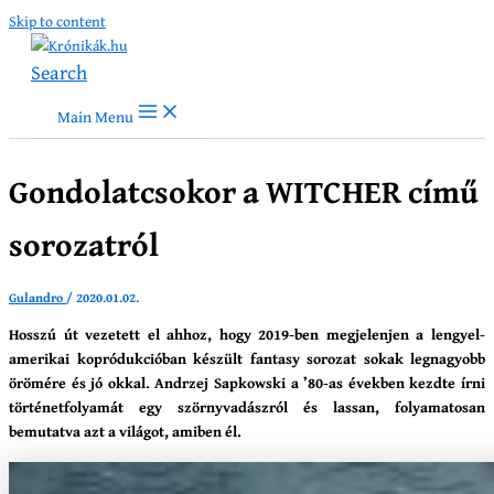
Skip to content
Search
Main Menu
Gondolatcsokor a WITCHER című
sorozatról
Gulandro
/
2020.01.02.
Hosszú út vezetett el ahhoz, hogy 2019-ben megjelenjen a lengyel-
amerikai kopródukcióban készült fantasy sorozat sokak legnagyobb
örömére és jó okkal. Andrzej Sapkowski a ’80-as években kezdte írni
történetfolyamát egy szörnyvadászról és lassan, folyamatosan
bemutatva azt a világot, amiben él.