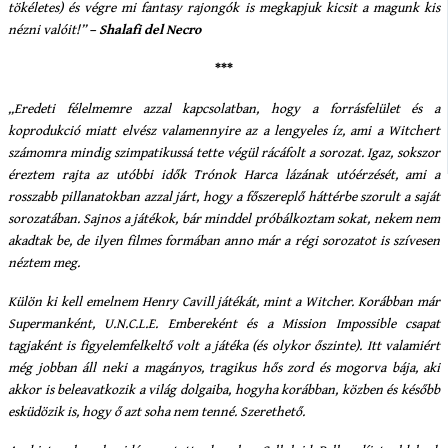
tökéletes) és végre mi fantasy rajongók is megkapjuk kicsit a magunk kis
nézni valóit!”
– Shalafi del Necro
***
„Eredeti félelmemre azzal kapcsolatban, hogy a forrásfelület és a
koprodukció miatt elvész valamennyire az a lengyeles íz, ami a Witchert
számomra mindig szimpatikussá tette végül rácáfolt a sorozat. Igaz, sokszor
éreztem rajta az utóbbi idők Trónok Harca lázának utóérzését, ami a
rosszabb pillanatokban azzal járt, hogy a főszereplő háttérbe szorult a saját
sorozatában. Sajnos a játékok, bár minddel próbálkoztam sokat, nekem nem
akadtak be, de ilyen filmes formában anno már a régi sorozatot is szívesen
néztem meg.
Külön ki kell emelnem Henry Cavill játékát, mint a Witcher. Korábban már
Supermanként, U.N.C.L.E. Embereként és a Mission Impossible csapat
tagjaként is figyelemfelkeltő volt a játéka (és olykor őszinte). Itt valamiért
még jobban áll neki a magányos, tragikus hős zord és mogorva bája, aki
akkor is beleavatkozik a világ dolgaiba, hogyha korábban, közben és később
esküdözik is, hogy ő azt soha nem tenné. Szerethető.