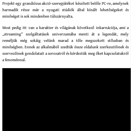
Projekt egy grandiózus akció-szerepjátékot készített belőle PC-re, amelynek
harmadik része már a nyugati stúdiók által kínált lehetőségeket és
minőséget is sok mindenben túlszárnyalta.
Most pedig itt van a karakter és világának következő inkarnációja, ami a
„streaming” szolgáltatások univerzumába menti át a legendát, mely
reméljük még sokáig velünk marad a tőle megszokott stílusban és
minőségben. Ennek az alkalmából szedtük össze oldalunk szerkesztőinek és
szervezőinek gondolatait a sorozatról és kérdeztük meg őket kapcsolatukról
a fenoménnal.