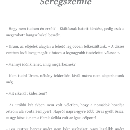
Seregszemle
– Hogy nem tudtam én erről? – Kiáltásnak hatott kérdése, pedig csak a
megszokott hangszínével beszélt.
– Uram, az előjelek alapján a lehető legjobban felkészültünk. – A díszes
vértben lévő lovag magát kihúzva, a legnagyobb tisztelettel válaszolt.
– Mennyi időnk lehet, amíg megérkeznek?
– Nem tudni Uram, néhány felderítőn kívül másra nem alapozhatunk
még.
– Mit sikerült kideríteni?
– Az utóbbi két évben nem volt véletlen, hogy a nomádok hordája
ostrom alá vonta Sempyert. Napról napra egyre több törzs gyűlt össze,
és úgy látszik, nem a Hamis Szikla volt az igazi célpont!
– Fen Restter herceg miért nem kért segítséget, vagy legalább miért