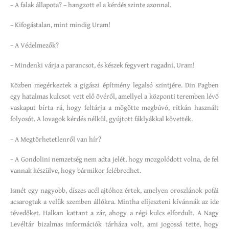
– A falak állapota? – hangzott el a kérdés szinte azonnal.
– Kifogástalan, mint mindig Uram!
– A Védelmezők?
– Mindenki várja a parancsot, és készek fegyvert ragadni, Uram!
Közben megérkeztek a gigászi építmény legalsó szintjére. Din Pagben
egy hatalmas kulcsot vett elő övéről, amellyel a központi teremben lévő
vaskaput bírta rá, hogy feltárja a mögötte megbúvó, ritkán használt
folyosót. A lovagok kérdés nélkül, gyújtott fáklyákkal követték.
– A Megtörhetetlenről van hír?
– A Gondolini nemzetség nem adta jelét, hogy mozgolódott volna, de fel
vannak készülve, hogy bármikor felébredhet.
Ismét egy nagyobb, díszes acél ajtóhoz értek, amelyen oroszlánok pofái
acsarogtak a velük szemben állókra. Mintha elijeszteni kívánnák az ide
tévedőket. Halkan kattant a zár, ahogy a régi kulcs elfordult. A Nagy
Levéltár bizalmas információk tárháza volt, ami jogossá tette, hogy