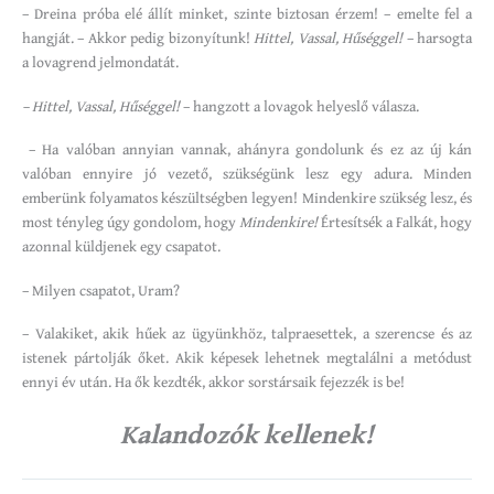
– Dreina próba elé állít minket, szinte biztosan érzem! – emelte fel a
hangját. – Akkor pedig bizonyítunk!
Hittel, Vassal, Hűséggel!
– harsogta
a lovagrend jelmondatát.
– Hittel, Vassal, Hűséggel!
– hangzott a lovagok helyeslő válasza.
– Ha valóban annyian vannak, ahányra gondolunk és ez az új kán
valóban ennyire jó vezető, szükségünk lesz egy adura. Minden
emberünk folyamatos készültségben legyen! Mindenkire szükség lesz, és
most tényleg úgy gondolom, hogy
Mindenkire!
Értesítsék a Falkát, hogy
azonnal küldjenek egy csapatot.
– Milyen csapatot, Uram?
– Valakiket, akik hűek az ügyünkhöz, talpraesettek, a szerencse és az
istenek pártolják őket. Akik képesek lehetnek megtalálni a metódust
ennyi év után. Ha ők kezdték, akkor sorstársaik fejezzék is be!
Kalandozók kellenek!