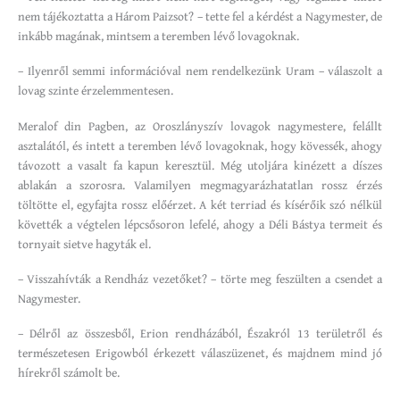
nem tájékoztatta a Három Paizsot? – tette fel a kérdést a Nagymester, de
inkább magának, mintsem a teremben lévő lovagoknak.
– Ilyenről semmi információval nem rendelkezünk Uram – válaszolt a
lovag szinte érzelemmentesen.
Meralof din Pagben, az Oroszlányszív lovagok nagymestere, felállt
asztalától, és intett a teremben lévő lovagoknak, hogy kövessék, ahogy
távozott a vasalt fa kapun keresztül. Még utoljára kinézett a díszes
ablakán a szorosra. Valamilyen megmagyarázhatatlan rossz érzés
töltötte el, egyfajta rossz előérzet. A két terriad és kísérőik szó nélkül
követték a végtelen lépcsősoron lefelé, ahogy a Déli Bástya termeit és
tornyait sietve hagyták el.
– Visszahívták a Rendház vezetőket? – törte meg feszülten a csendet a
Nagymester.
– Délről az összesből, Erion rendházából, Északról 13 területről és
természetesen Erigowból érkezett válaszüzenet, és majdnem mind jó
hírekről számolt be.