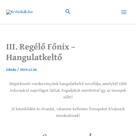
Skip
to
Search
Main
content
Menu
III. Regélő Főnix –
Hangulatkeltő
Ishidu
/
2019.12.20.
Megérkezett rendezvényünk hangulatkeltő novellája, amelyből több
információ napvilágot láthat. Fogadjátok szeretettel így az ünnepek
előtt!
Jó készülődést és olvasást, valamint Kellemes Ünnepeket kívánunk
mindenkinek!