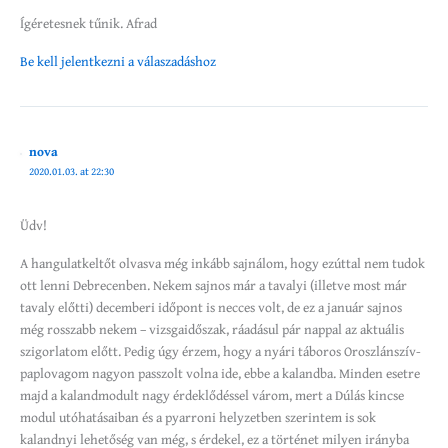
Ígéretesnek tűnik. Afrad
Be kell jelentkezni a válaszadáshoz
nova
2020.01.03. at 22:30
Üdv!
A hangulatkeltőt olvasva még inkább sajnálom, hogy ezúttal nem tudok
ott lenni Debrecenben. Nekem sajnos már a tavalyi (illetve most már
tavaly előtti) decemberi időpont is necces volt, de ez a január sajnos
még rosszabb nekem – vizsgaidőszak, ráadásul pár nappal az aktuális
szigorlatom előtt. Pedig úgy érzem, hogy a nyári táboros Oroszlánszív-
paplovagom nagyon passzolt volna ide, ebbe a kalandba. Minden esetre
majd a kalandmodult nagy érdeklődéssel várom, mert a Dúlás kincse
modul utóhatásaiban és a pyarroni helyzetben szerintem is sok
kalandnyi lehetőség van még, s érdekel, ez a történet milyen irányba