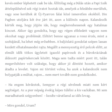
kevés ember léphetett csak be ide. Állítólag még a Dúlás után a Papi Szék
áttelepülésével sok régi iratot hoztak ide, amelyek a feledésbe merültek,
vagy sose kerültek át Új-Pyarron falai közé ismeretlen okokból. Din
Pagben utoljára két éve járt itt, azon a különös napon. Kalandozók
kérték meg, hogy jöjjön ide, hogy megkereshessenek egy hatalmas
kincset. Akkor úgy gondolta, hogy egy régen elfeledett vagyon nem
okozhat nagy problémát. Előtört benne ugyanaz a rossz érzés, mint a
szobájánál, ha lehet még erősebben. A baljóslatú gondolat szépen lassan
kezdett elhatalmasodni rajta. Megállt a mennyezetig érő polcok előtt, az
elmúlt idők titkos ügyleteit igazoló papírosok és a bürokráciának
áldozott papírtekercsek között. Maga sem tudta miért pont itt, talán
megerősítésre volt szüksége, hogy akkor jó döntést hozott, amikor
átadta a levelet. Vajon mi történt volna, ha azok a kalandozók nem
bolygatják a múltat, vajon… nem mert tovább ezen gondolkodni.
– Ha engem kérdeztek, Sempyer a régi sérelmek miatt nem kért
segítséget. Az a pier népség évekig képes túlélni a kis vackában. Mi sem
maradhatunk szégyenben! – kezdte váratlanul az idős lovag.
– Mire gondol, Uram?