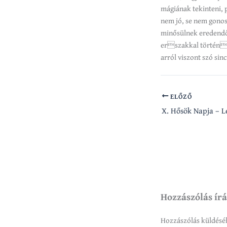
mágiának tekinteni, 
nem jó, se nem gono
minősülnek eredendőe
erszakkal történ e
arról viszont szó sin
ELŐZŐ
X. Hősök Napja – L
Hozzászólás ír
Hozzászólás küldés