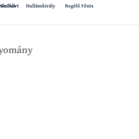
rónikák
 Hősökért
Hullámkirály
Regélő Főnix
agyomány