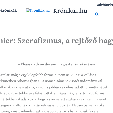
Vándork
Fanfár a
Krónikák.hu
rkrónikák
Search
nier: Szerafizmus, a rejtőző h
.
– Thassaladyon dorani magiszter értekezése –
ztalati mágia egyik legősibb formája: nem nélkülözi a vallásos
tekintetben rokonságban áll a nomád sámánok sötét tudományával.
álkozik az ynevi utazó, akkor is jobbára az elmaradott, primitív népek
vilizációkban többnyire felváltották a mágia más, letisztultabb formái.
mértékben akadályozta, hogy a szervezett egyházak szinte mindenütt
égnek kiáltották ki, s tűzzel-vassal üldözték. Elsősorban ez az oka
 még a mágiaelmélet legtudósabb kutatói is hajlamosak fekete