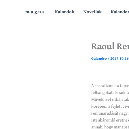
Skip
to
m.a.g.u.s.
Kalandok
Novellák
Kalando
content
Raoul Re
Gulandro
/
2017.10.16
A szerafizmus a tapas
felhangokat, és sok 
Művelőivel ritkán tal
körében; a fejlett ci
Fennmaradását nagy 
istenkáromló eretneks
annak, hogy manapság