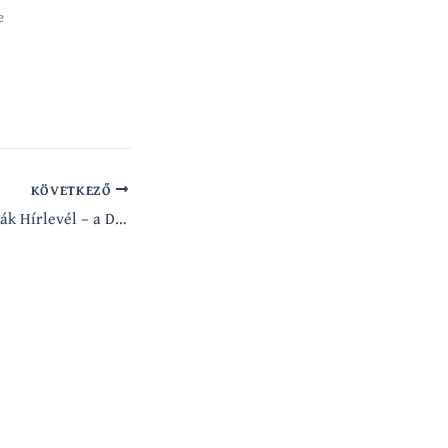
e
KÖVETKEZŐ
CXVII. (117.) Krónikák Hírlevél – a Dicsőség Havában