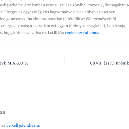
pedig erkölcsi értelemben véve a “szürke zónába” tartozik, önmagában s
sz. Elvégre az egyes mágikus hagyományok csak abban az esetben
n gonosznak, ha elmaradhatatlan feltételük az élő természetből
nergiaelvonás; a szerafista ezt ugyan többnyire megteheti, ha kívánja,
cs, hogy kötelezve volna rá.
Letöltés:
renier-szerafizmus
evi: M.A.G.U.S.
ása
éhez
be kell jelentkezni
.