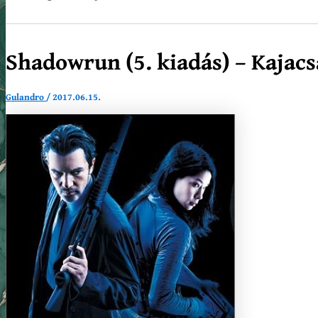
Search
Shadowrun (5. kiadás) – Kajacs
Gulandro
/
2017.06.15.