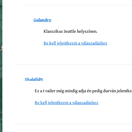
Gulandro
Klasszikus Seattle helyszínen.
Be kell jelentkezni a válaszadáshoz
ShalafidN
Ez a t railer még mindig adja én pedig durván jelentk
Be kell jelentkezni a válaszadáshoz