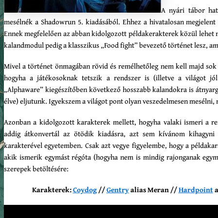
A nyári tábor ha
mesélnék a Shadowrun 5. kiadásából. Ehhez a hivatalosan megjelent 
Ennek megfelelően az abban kidolgozott példakerakterek közül lehet m
kalandmodul pedig a klasszikus „Food fight” bevezető történet lesz, am
Mivel a történet önmagában rövid és remélhetőleg nem kell majd sok i
hogyha a játékosoknak tetszik a rendszer is (illetve a világot 
„Alphaware” kiegészítőben következő hosszabb kalandokra is átnyar
élve) eljutunk. Igyekszem a világot pont olyan veszedelmesen mesélni, 
Azonban a kidolgozott karakterek mellett, hogyha valaki ismeri a r
addig átkonvertál az ötödik kiadásra, azt sem kívánom kihagyni 
karakterével egyetemben. Csak azt vegye figyelembe, hogy a példaka
akik ismerik egymást régóta (hogyha nem is mindig rajonganak egymá
szerepek betöltésére:
Karakterek:
Coydog
//
Gentry
alias Meran //
Hardpoint
a