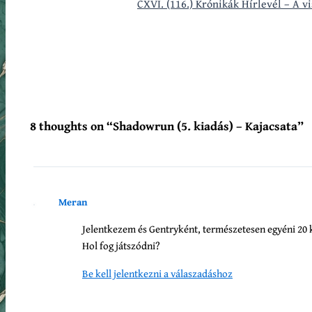
CXVI. (116.) Krónikák Hírlevél – A v
8 thoughts on “Shadowrun (5. kiadás) – Kajacsata”
Meran
Jelentkezem és Gentryként, természetesen egyéni 20 
Hol fog játszódni?
Be kell jelentkezni a válaszadáshoz