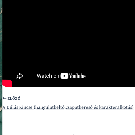
ELŐZŐ
A Dúlás Kincse (hangulatkeltő,csapatkereső és karakteralkotás)