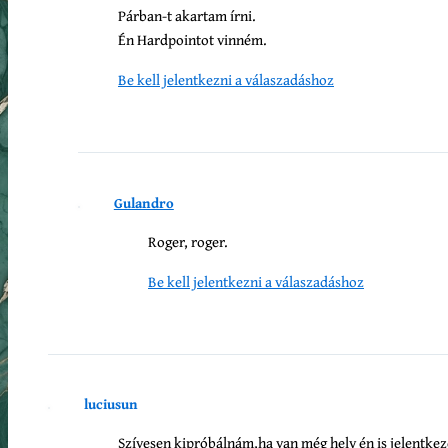
Párban-t akartam írni.
Én Hardpointot vinném.
Be kell jelentkezni a válaszadáshoz
Gulandro
Roger, roger.
Be kell jelentkezni a válaszadáshoz
luciusun
Szívesen kipróbálnám,ha van még hely én is jelentke