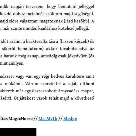
todik napján tervezem, hogy bemutató jelleggel
kezdő doboz tartalmát szólítom majd segítségül.
ajd előre választani magatoknak (lásd később). A
i már szinte minden kiadáshoz kötelező jellegű.
dőt szánni a krakteralkotásra (hiszen készek) és
jól sikerül bemutatnom) akkor továbbhaladva az
galhatunk még aznap, ameddig csak jókedvűen (és
mint amilyen.
endszert vagy van egy régi kedves karaktere amit
a mókából. Várom szeretettel a saját, otthoni
rakterek már egy összeszokott árnyvadász csapat,
sért). Öt játékost várok tehát majd a következő
lias MagicHorse //
Ms. Myth
//
Sledge