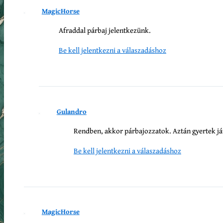
MagicHorse
Afraddal párbaj jelentkezünk.
Be kell jelentkezni a válaszadáshoz
Gulandro
Rendben, akkor párbajozzatok. Aztán gyertek j
Be kell jelentkezni a válaszadáshoz
MagicHorse