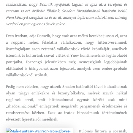
szakaszában, hogy Domvik nyájának tagjait az igaz útra tereljem és
tartsam is ott örökölt földünk, Shadon Birodalmának határain belül.
Nem könnyű szolgálat ez és az út, amelyet bejárnom adatott sem mindig
vezérel engem egyenes ösvényekre.
Ezen iratban, adja Domvik, hogy csak arra méltó kezekbe jusson el, arra
a roppant nehéz feladatra vállalkozom, hogy hittestvéreimnek
összefoglaljam azon rettentő vállalkozások rövid krónikáját, amellyek
istenünk és kultúránk szavát vitték el Ynev kontinensének legtávolabbi
pontjaiba. Forrongó jelenünkben még nemességünk legjobbjainak
okításából is hiányoznak azon fejezetek, amelyek ezen embertpróbáló
vállalkozásokról szólnak.
Pedig nem véletlen, hogy utazók Shadon határaitól távol is akadhatnak
olyan tárgyi emlékekre és bizonyítékokra, melyek szavak nélkül
regélnek arról, amit hittársaimmal egymás között csak mint
„shadozinációnak” emlegetnek megsárult pergamenek értelmezése és
rendszerezése közben. Ezek az iratok birodalmunk történelmének
elveszett fejezeteiről mesélnek.
Különös fintora a sorsnak,