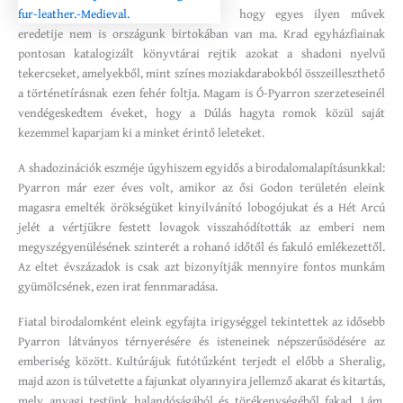
hogy egyes ilyen művek
eredetije nem is országunk birtokában van ma. Krad egyházfiainak
pontosan katalogizált könyvtárai rejtik azokat a shadoni nyelvű
tekercseket, amelyekből, mint színes moziakdarabokból összeilleszthető
a történetírásnak ezen fehér foltja. Magam is Ó-Pyarron szerzeteseinél
vendégeskedtem éveket, hogy a Dúlás hagyta romok közül saját
kezemmel kaparjam ki a minket érintő leleteket.
A shadozinációk eszméje úgyhiszem egyidős a birodalomalapításunkkal:
Pyarron már ezer éves volt, amikor az ősi Godon területén eleink
magasra emelték örökségüket kinyilvánító lobogójukat és a Hét Arcú
jelét a vértjükre festett lovagok visszahódították az emberi nem
megyszégyenülésének szinterét a rohanó időtől és fakuló emlékezettől.
Az eltet évszázadok is csak azt bizonyítják mennyire fontos munkám
gyümölcsének, ezen irat fennmaradása.
Fiatal birodalomként eleink egyfajta irigységgel tekintettek az idősebb
Pyarron látványos térnyerésére és isteneinek népszerűsödésére az
emberiség között. Kultúrájuk futótűzként terjedt el előbb a Sheralig,
majd azon is túlvetette a fajunkat olyannyira jellemző akarat és kitartás,
mely anyagi testünk halandóságából és törékenységéből fakad. Lám,