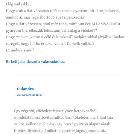
Elég vad cikk…
Hogy csak a Hat városban találkoznak a pyarroni hit elterjedésével,
amikor az már legalább 1000 éve terjeszkedik?
Hogy a Hat városban, ahol már több, mint 500 éve ÁLLAMVALLÁS a
pyarroni hit, elkezdik felosztani vallásilag a vidéket??
Hogy Ynevet „katonai célú és kinézetű” hadjáratokkal járják a Shadoni
seregek, hogy hátha érdekel valakit Domvik vallása?
Ez melyik Ynev?
Be kell jelentkezni a válaszadáshoz
Gulandro
2016.06.30. at 18:53
Egy régebbi, elfeledett fejezet ynev hetedkorából.
Gondolatébresztő,vitaondító. Nem tökéletes, mert fantázia
szülte. Kellene mellé és/vagy hozzá pyarron alapításának
hiteles története. Amiket felvetettél jogos gondolatok.