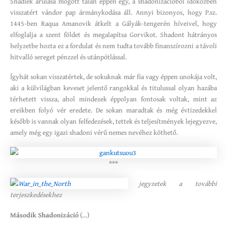
Shadlek árulása mögött talán éppen egy, a shadonizációból időközben
visszatért vándor pap ármánykodása áll. Annyi bizonyos, hogy P.sz.
1445-ben Raqua Amanovik átkelt a Gályák-tengerén híveivel, hogy
elfoglalja a szent földet és megalapítsa Gorvikot. Shadont hátrányos
helyzetbe hozta ez a fordulat és nem tudta tovább finanszírozni a távoli
hitvalló sereget pénzzel és utánpótlással.
Ígyhát sokan visszatértek, de sokuknak már fia vagy éppen unokája volt,
aki a külvilágban keveset jelentő rangokkal és titulussal olyan hazába
térhetett vissza, ahol mindezek éppolyan fontosak voltak, mint az
ereikben folyó vér eredete. De sokan maradtak és még évtizedekkel
később is vannak olyan felfedezések, tettek és teljesítmények lejegyezve,
amely még egy igazi shadoni vérű nemes nevéhez köthető.
***
jegyzetek a további
terjeszkedésekhez
Második Shadonizáció
(…)