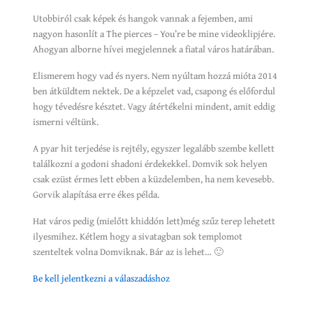
Utobbiról csak képek és hangok vannak a fejemben, ami
nagyon hasonlít a The pierces – You’re be mine videoklipjére.
Ahogyan alborne hívei megjelennek a fiatal város határában.
Elismerem hogy vad és nyers. Nem nyúltam hozzá mióta 2014
ben átküldtem nektek. De a képzelet vad, csapong és előfordul
hogy tévedésre késztet. Vagy átértékelni mindent, amit eddig
ismerni véltünk.
A pyar hit terjedése is rejtély, egyszer legalább szembe kellett
találkozni a godoni shadoni érdekekkel. Domvik sok helyen
csak ezüst érmes lett ebben a küzdelemben, ha nem kevesebb.
Gorvik alapítása erre ékes példa.
Hat város pedig (mielőtt khiddón lett)még szűz terep lehetett
ilyesmihez. Kétlem hogy a sivatagban sok templomot
szenteltek volna Domviknak. Bár az is lehet… 🙂
Be kell jelentkezni a válaszadáshoz