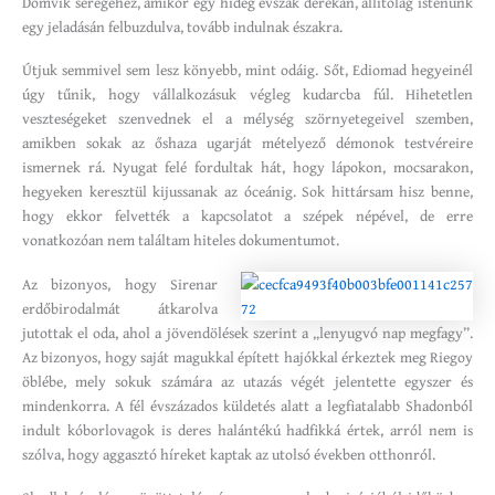
Domvik seregéhez, amikor egy hideg évszak derekán, állítólag istenünk
egy jeladásán felbuzdulva, tovább indulnak északra.
Útjuk semmivel sem lesz könyebb, mint odáig. Sőt, Ediomad hegyeinél
úgy tűnik, hogy vállalkozásuk végleg kudarcba fúl. Hihetetlen
veszteségeket szenvednek el a mélység szörnyetegeivel szemben,
amikben sokak az őshaza ugarját mételyező démonok testvéreire
ismernek rá. Nyugat felé fordultak hát, hogy lápokon, mocsarakon,
hegyeken keresztül kijussanak az óceánig. Sok hittársam hisz benne,
hogy ekkor felvették a kapcsolatot a szépek népével, de erre
vonatkozóan nem találtam hiteles dokumentumot.
Az bizonyos, hogy Sirenar
erdőbirodalmát átkarolva
jutottak el oda, ahol a jövendölések szerint a „lenyugvó nap megfagy”.
Az bizonyos, hogy saját magukkal épített hajókkal érkeztek meg Riegoy
öblébe, mely sokuk számára az utazás végét jelentette egyszer és
mindenkorra. A fél évszázados küldetés alatt a legfiatalabb Shadonból
indult kóborlovagok is deres halántékú hadfikká értek, arról nem is
szólva, hogy aggasztó híreket kaptak az utolsó években otthonról.