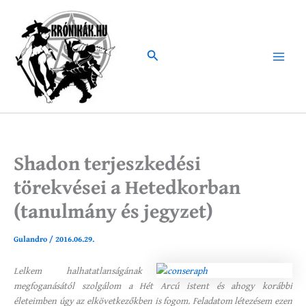
Skip
to
content
Search
Main
Menu
Shadon terjeszkedési
törekvései a Hetedkorban
(tanulmány és jegyzet)
Gulandro
/
2016.06.29.
Lelkem halhatatlanságának
megfoganásától szolgálom a Hét Arcú istent és ahogy korábbi
életeimben úgy az elkövetkezőkben is fogom. Feladatom létezésem ezen