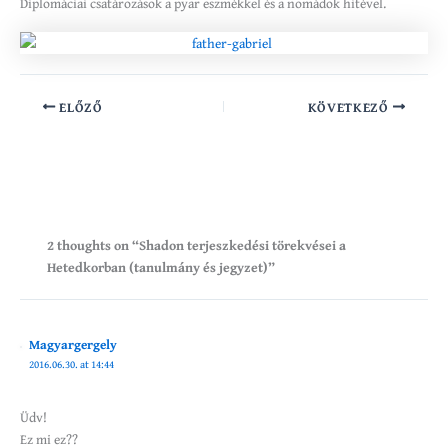
Diplomáciai csatározások a pyar eszmékkel és a nomádok hitével.
ELŐZŐ
KÖVETKEZŐ
2 thoughts on “Shadon terjeszkedési törekvései a
Hetedkorban (tanulmány és jegyzet)”
Magyargergely
2016.06.30. at 14:44
Üdv!
Ez mi ez??