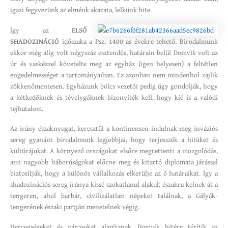
igazi fegyverünk az elménk akarata, lelkünk hite.
Így az
ELSŐ
SHADOZINÁCIÓ
időszaka a Psz. 1400-as évekre tehető. Birodalmunk
ekkor még alig volt négyszáz esztendős, határain belül Domvik volt az
úr és vaskézzel követelte meg az egyház (igen helyesen) a feltétlen
engedelmességet a tartományaiban. Ez azonban nem mindenhol zajlik
zökkenőmentesen. Egyházunk bölcs vezetői pedig úgy gondolják, hogy
a kétkedőknek és tévelygőknek bizonyíték kell, hogy kié is a valódi
tejhatalom.
Az irány északnyugat, keresztül a kontinensen indulnak meg inváziós
sereg gyanánt birodalmunk legjobbjai, hogy terjesszék a hitüket és
kultúrájukat. A környező országokat elsőre megrettenti a mozgolódás,
ami nagyobb háborúságokat előzne meg és kitartó diplomata járással
biztosítják, hogy a különös vállalkozás elkerülje az ő határaikat. Így a
shadozinációs sereg iránya kissé szokatlanul alakul: északra kelnek át a
tengeren, ahol barbár, civilizálatlan népeket találnak, a Gályák-
tengerének északi partján menetelnek végig.
Hercegségeket és városokat alapítanak, Domvik hitére térítik az