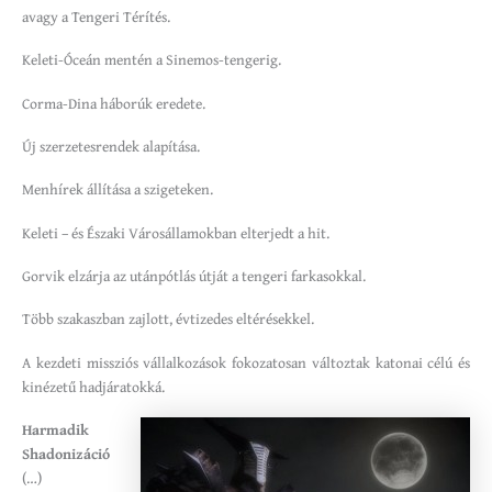
avagy a Tengeri Térítés.
Keleti-Óceán mentén a Sinemos-tengerig.
Corma-Dina háborúk eredete.
Új szerzetesrendek alapítása.
Menhírek állítása a szigeteken.
Keleti – és Északi Városállamokban elterjedt a hit.
Gorvik elzárja az utánpótlás útját a tengeri farkasokkal.
Több szakaszban zajlott, évtizedes eltérésekkel.
A kezdeti missziós vállalkozások fokozatosan változtak katonai célú és
kinézetű hadjáratokká.
Harmadik
Shadonizáció
(…)