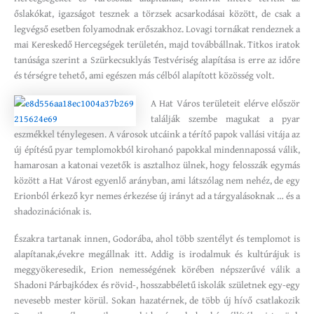
őslakókat, igazságot tesznek a törzsek acsarkodásai között, de csak a
legvégső esetben folyamodnak erőszakhoz. Lovagi tornákat rendeznek a
mai Kereskedő Hercegségek területén, majd továbbállnak. Titkos iratok
tanúsága szerint a Szürkecsuklyás Testvériség alapítása is erre az időre
és térségre tehető, ami egészen más célból alapított közösség volt.
A Hat Város területeit elérve először
találják szembe magukat a pyar
eszmékkel ténylegesen. A városok utcáink a térítő papok vallási vitája az
új építésű pyar templomokból kirohanó papokkal mindennapossá válik,
hamarosan a katonai vezetők is asztalhoz ülnek, hogy felosszák egymás
között a Hat Várost egyenlő arányban, ami látszólag nem nehéz, de egy
Erionból érkező kyr nemes érkezése új irányt ad a tárgyalásoknak … és a
shadozinációnak is.
Északra tartanak innen, Godorába, ahol több szentélyt és templomot is
alapítanak,évekre megállnak itt. Addig is irodalmuk és kultúrájuk is
meggyökeresedik, Erion nemességének körében népszerűvé válik a
Shadoni Párbajkódex és rövid-, hosszabbéletű iskolák születnek egy-egy
nevesebb mester körül. Sokan hazatérnek, de több új hívő csatlakozik