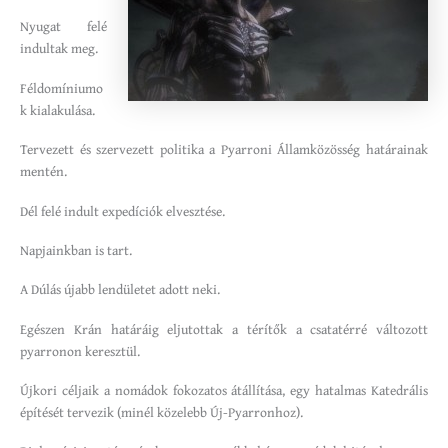
Nyugat felé
indultak meg.
Féldomíniumo
k kialakulása.
Tervezett és szervezett politika a Pyarroni Államközösség határainak
mentén.
Dél felé indult expedíciók elvesztése.
Napjainkban is tart.
A Dúlás újabb lendületet adott neki.
Egészen Krán határáig eljutottak a térítők a csatatérré változott
pyarronon keresztül.
Újkori céljaik a nomádok fokozatos átállítása, egy hatalmas Katedrális
építését tervezik (minél közelebb Új-Pyarronhoz).