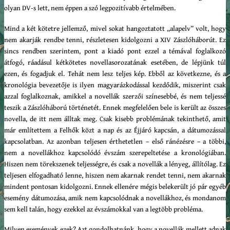
olyan DV-s lett, nem éppen a szó legpozitívabb értelmében.
Mind a két kötetre jellemző, mivel sokat hangoztatott „alapelv” volt, hogy
nem akarják rendbe tenni, részletesen kidolgozni a XIV Zászlóháborút. Ez
sincs rendben szerintem, pont a kiadó pont ezzel a témával foglalkozó
átfogó, ráadásul kétkötetes novellasorozatának esetében, de lépjünk túl
ezen, és fogadjuk el. Tehát nem lesz teljes kép. Ebből az következne, és a
kronológia bevezetője is ilyen magyarázkodással kezdődik, miszerint csak
azzal foglalkoznak, amikkel a novellák szerzői színesebbé, és nem teljessé
teszik a Zászlóháború történetét. Ennek megfelelően bele is került az összes
novella, de itt nem álltak meg. Csak kisebb problémának tekinthető, amit
már említettem a Felhők közt a nap és az Éjjáró kapcsán, a dátumozással
kapcsolatban. Az azonban teljesen érthetetlen – első ránézésre – a többi,
nem a novellákhoz kapcsolódó évszám szerepeltetése a kronológiában.
Hiszen nem törekszenek teljességre, és csak a novellák a lényeg, állítólag. Ez
teljesen elfogadható lenne, hiszen nem akarnak rendet tenni, nem akarnak
mindent pontosan kidolgozni. Ennek ellenére mégis belekerült jó pár egyéb
esemény dátumozása, amik nem kapcsolódnak a novellákhoz, és mondanom
sem kell talán, hogy ezekkel az évszámokkal van a legtöbb probléma.
Milyen események ezek? Azt gondolhatnánk, hogy a novellák mellett adnak