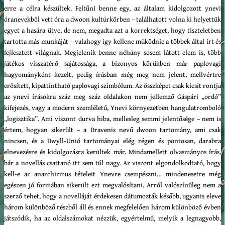
erre a célra készültek. Feltűni benne egy, az általam kidolgozott ynevi
óranevekből vett óra a dwoon kultúrkörben – találhatott volna ki helyettük
egyet a hasára ütve, de nem, megadta azt a korrektséget, hogy tiszteletben
tartotta más munkáját – valahogy így kellene működnie a többek által írt és
fejlesztett világnak. Megjelenik benne néhány sosem látott elem is, több
játékos visszatérő sajátossága, a bizonyos körükben már paplovagi
hagyományként kezelt, pedig írásban még meg nem jelent, mellvértre
erősített, kipattintható paplovagi szimbólum. Az összképet csak kicsit rontja
az ynevi írásokra száz meg száz oldalakon nem jellemző Gáspári „ordó”
kifejezés, vagy a modern szemléletű, Ynevi környezetben hangulatromboló
„logisztika”. Ami viszont durva hiba, mellesleg semmi jelentősége – nem is
értem, hogyan sikerült – a Dravenis nevű dwoon tartomány, ami csak
nincsen, és a Dwyll-Unió tartományai elég régen és pontosan, darabra
elnevezésre és kidolgozásra kerültek már. Mindamellett olvasmányos írás,
bár a novellás csattanó itt sem túl nagy. Az viszont elgondolkodtató, hogy
kell-e az anarchizmus tételeit Ynevre csempészni… mindenesetre még
egészen jó formában sikerült ezt megvalósítani. Arról valószínűleg nem a
szerző tehet, hogy a novelláját érdekesen dátumozták később, ugyanis eleve
három különböző részből áll és ennek megfelelően három különböző évben
játszódik, ha az oldalszámokat nézzük, egyértelmű, melyik a legnagyobb,