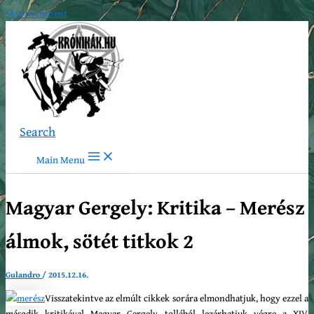
Skip to content
Search
Main Menu
Magyar Gergely: Kritika – Merész
álmok, sötét titkok 2
Gulandro
/
2015.12.16.
Visszatekintve az elmúlt cikkek sorára elmondhatjuk, hogy ezzel a
második kritikával Magyar Gergely tollából lezárhatjuk végre a XIV.