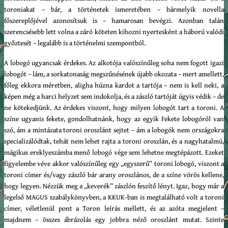
toroniakat – bár, a történetek ismeretében – bármelyik novella
főszereplőjével azonosítsuk is – hamarosan bevégzi. Azonban talán
szerencsésebb lett volna a záró köteten kihozni nyertesként a háború valódi
győztesét – legalább is a történelmi szempontból.
A lobogó ugyancsak érdekes. Az alkotója valószínűleg soha nem fogott igazi
lobogót – lám, a sorkatonaság megszűnésének újabb okozata – mert amellett,
főleg ekkora méretben, aligha húzna kardot a tartója – nem is kell neki, a
képen még a harci helyzet sem indokolja, és a zászló tartóját úgyis védik – de
ne kötekedjünk. Az érdekes viszont, hogy milyen lobogót tart a toroni. A
színe ugyanis fekete, gondolhatnánk, hogy az egyik Fekete lobogóról van
szó, ám a mintázata toroni oroszlánt sejtet – ám a lobogók nem országokra
specializálódtak, tehát nem lehet rajta a toroni oroszlán, és a nagyhatalmú,
mágikus ereklyeszámba menő lobogó vége sem lehetne megtépázott. Ezeket
figyelembe véve akkor valószínűleg egy „egyszerű” toroni lobogó, viszont a
toroni címer és/vagy zászló bár arany oroszlános, de a színe vörös kellene,
hogy legyen. Nézzük meg a „keverék” zászlón feszítő lényt. Igaz, hogy már a
legelső MAGUS szabálykönyvben, a KKUK-ban is megtalálható volt a toroni
címer, véletlenül pont a Toron leírás mellett, és az azóta megjelent –
majdnem – összes ábrázolás egy jobbra néző oroszlánt mutat. Szinte