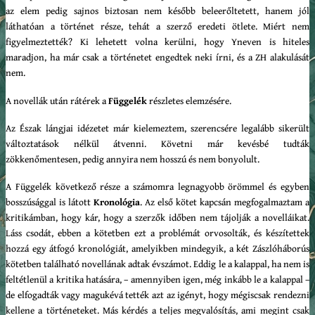
az elem pedig sajnos biztosan nem később beleerőltetett, hanem jól
láthatóan a történet része, tehát a szerző eredeti ötlete. Miért nem
figyelmeztették? Ki lehetett volna kerülni, hogy Yneven is hiteles
maradjon, ha már csak a történetet engedtek neki írni, és a ZH alakulását
nem.
A novellák után rátérek a
Függelék
részletes elemzésére.
Az Észak lángjai idézetet már kielemeztem, szerencsére legalább sikerült
változtatások nélkül átvenni. Követni már kevésbé tudták
zökkenőmentesen, pedig annyira nem hosszú és nem bonyolult.
A Függelék következő része a számomra legnagyobb örömmel és egyben
bosszúsággal is látott
Kronológia
. Az első kötet kapcsán megfogalmaztam a
kritikámban, hogy kár, hogy a szerzők időben nem tájolják a novelláikat.
Láss csodát, ebben a kötetben ezt a problémát orvosolták, és készítettek
hozzá egy átfogó kronológiát, amelyikben mindegyik, a két Zászlóháborús
kötetben található novellának adtak évszámot. Eddig le a kalappal, ha nem is
feltétlenül a kritika hatására, – amennyiben igen, még inkább le a kalappal –
de elfogadták vagy magukévá tették azt az igényt, hogy mégiscsak rendezni
kellene a történeteket. Más kérdés a teljes megvalósítás, ami megint csak