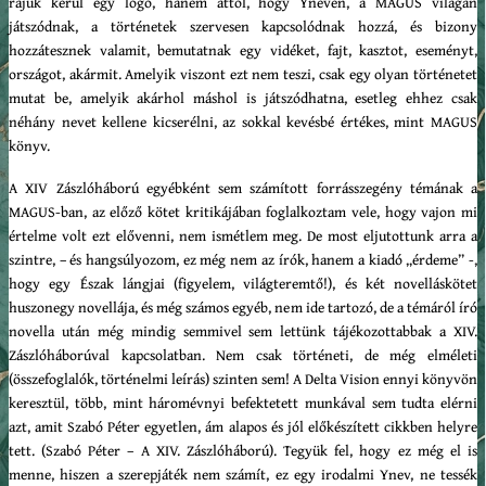
rájuk kerül egy logó, hanem attól, hogy Yneven, a MAGUS világán
játszódnak, a történetek szervesen kapcsolódnak hozzá, és bizony
hozzátesznek valamit, bemutatnak egy vidéket, fajt, kasztot, eseményt,
országot, akármit. Amelyik viszont ezt nem teszi, csak egy olyan történetet
mutat be, amelyik akárhol máshol is játszódhatna, esetleg ehhez csak
néhány nevet kellene kicserélni, az sokkal kevésbé értékes, mint MAGUS
könyv.
A XIV Zászlóháború egyébként sem számított forrásszegény témának a
MAGUS-ban, az előző kötet kritikájában foglalkoztam vele, hogy vajon mi
értelme volt ezt elővenni, nem ismétlem meg. De most eljutottunk arra a
szintre, – és hangsúlyozom, ez még nem az írók, hanem a kiadó „érdeme” -,
hogy egy Észak lángjai (figyelem, világteremtő!), és két novelláskötet
huszonegy novellája, és még számos egyéb, nem ide tartozó, de a témáról író
novella után még mindig semmivel sem lettünk tájékozottabbak a XIV.
Zászlóháborúval kapcsolatban. Nem csak történeti, de még elméleti
(összefoglalók, történelmi leírás) szinten sem! A Delta Vision ennyi könyvön
keresztül, több, mint háromévnyi befektetett munkával sem tudta elérni
azt, amit Szabó Péter egyetlen, ám alapos és jól előkészített cikkben helyre
tett. (Szabó Péter – A XIV. Zászlóháború). Tegyük fel, hogy ez még el is
menne, hiszen a szerepjáték nem számít, ez egy irodalmi Ynev, ne tessék