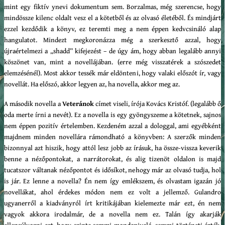
mint egy fiktív ynevi dokumentum sem. Borzalmas, még szerencse, hogy
mindössze kilenc oldalt vesz el a kötetből és az olvasó életéből. És mindjárt
ezzel kezdődik a könyv, ez teremti meg a nem éppen kedvcsináló alap
hangulatot. Mindezt megkoronázza még a szerkesztő azzal, hogy
újraértelmezi a „shadd” kifejezést – de úgy ám, hogy abban legalább annyi
köszönet van, mint a novellájában. (erre még visszatérek a szószedet
elemzésénél). Most akkor tessék már eldönteni, hogy valaki előszót ír, vagy
novellát. Ha előszó, akkor legyen az, ha novella, akkor meg az.
A második novella a
Veteránok
címet viseli, írója Kovács Kristóf. (legalább ő
oda merte írni a nevét). Ez a novella is egy gyöngyszeme a kötetnek, sajnos
nem éppen pozitív értelemben. Kezdeném azzal a dologgal, ami egyébként
majdnem minden novellára rámondható a könyvben: A szerzők minden
bizonnyal azt hiszik, hogy attól lesz jobb az írásuk, ha össze-vissza keverik
benne a nézőpontokat, a narrátorokat, és alig tizenöt oldalon is majd
tucatszor váltanak nézőpontot és idősíkot, nehogy már az olvasó tudja, hol
is jár. Ez lenne a novella? Én nem így emlékszem, és olvastam igazán jó
novellákat, ahol érdekes módon nem ez volt a jellemző. Gulandro
ugyanerről a kiadványról írt kritikájában kielemezte már ezt, én nem
vagyok akkora irodalmár, de a novella nem ez. Talán így akarják