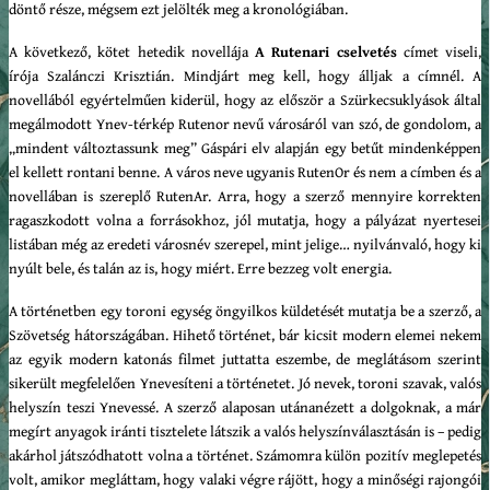
döntő része, mégsem ezt jelölték meg a kronológiában.
A következő, kötet hetedik novellája
A Rutenari cselvetés
címet viseli,
írója Szalánczi Krisztián. Mindjárt meg kell, hogy álljak a címnél. A
novellából egyértelműen kiderül, hogy az először a Szürkecsuklyások által
megálmodott Ynev-térkép Rutenor nevű városáról van szó, de gondolom, a
„mindent változtassunk meg” Gáspári elv alapján egy betűt mindenképpen
el kellett rontani benne. A város neve ugyanis RutenOr és nem a címben és a
novellában is szereplő RutenAr. Arra, hogy a szerző mennyire korrekten
ragaszkodott volna a forrásokhoz, jól mutatja, hogy a pályázat nyertesei
listában még az eredeti városnév szerepel, mint jelige… nyilvánvaló, hogy ki
nyúlt bele, és talán az is, hogy miért. Erre bezzeg volt energia.
A történetben egy toroni egység öngyilkos küldetését mutatja be a szerző, a
Szövetség hátországában. Hihető történet, bár kicsit modern elemei nekem
az egyik modern katonás filmet juttatta eszembe, de meglátásom szerint
sikerült megfelelően Ynevesíteni a történetet. Jó nevek, toroni szavak, valós
helyszín teszi Ynevessé. A szerző alaposan utánanézett a dolgoknak, a már
megírt anyagok iránti tisztelete látszik a valós helyszínválasztásán is – pedig
akárhol játszódhatott volna a történet. Számomra külön pozitív meglepetés
volt, amikor megláttam, hogy valaki végre rájött, hogy a minőségi rajongói