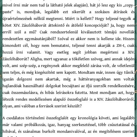
mivel írni már nem tud (a látható jelek alapján), hát jó lesz egy kis „copy-
paste” is, mondjuk, legalább ezt sikerült a szokásos átírások és
újraértelmezések nélkül megtenni. Miért is kellett? Hogy teljessé tegyék a
kötet XIV. Zászlóháborút áttekintő és átölelő koncepcióját? Ja, hogy nem
erről szól a mű? Csak rendszertelenül kiválasztott témájú novellák
rendezetlen egymásutánjából? Szóval ez akkor nem is kellene ide. Hiszen
kimondott cél, hogy nem bemutatni, teljessé tenni akarják a ZH-t, csak
hozzá írni valamit. Vagy esetleg segít jobban megérteni a XIV.
Zászlóháborút? Aligha, mert ugyanaz a tökéletlen szöveg, ami annak idején
volt, ami szép-szép, a regénynek akkor megfelelő zárása volt, de véletlenül
sem teljes, és még kiegészítést sem kapott. Mondtam már, innen úgy tűnik,
igazán dolgozni nem akartak, még a háttéranyagokban sem voltak
hajlandóak használható dolgokat bocsájtani az ifjú szerzők rendelkezésére,
csak összemásolásra, és hibás leírásokra futotta. Most mondjam azt, hogy
létezik rendes modellezésen alapuló összefoglaló is a XIV. Zászlóháborúról,
olyan, ami valóban a források szerint készült?
A csodálatos történelmi összefoglalót egy kronológia követi, ami legalább
már valami próbálkozás, igaz, hanyag szerkesztéssel, több csúsztatással és
hibával, és szánalmas burkolt mondanivalóval, az én megítélésem szerint