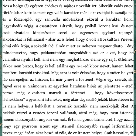
Nos a hölgy (?) egészen érdekes és sajátos novellát írt. Sikerült valós ynevi
történéshez kötnie, mert egy valós karakter már leírt csatáját használja fel,
és a főszereplő, egy samballa művészként ekörül a karakter körül
legyeskedik végig, a csatatéren. Látszik, hogy próbál Toront írni, és nem
csak hivatalos kifejezéseket sorol, de egyenesen egykori rajongói
alkotásokat is felhasznál – akár az is lehet, hogy ő volt a Borkultúra Yneven
című cikk írója, a sokadik írói álnév miatt ez nehezen megmondható. Tény
mindenesetre, hogy példamutatóan megvalósítja azt az elvet, hogy ha
valamihez nyúlni kell, ami nem egy meghatározó eleme egy saját ötletnek,
akkor nem biztos, hogy ki kell találni egy n+1-edik bor nevet, hanem lehet
meríteni korábbi írásokból. Még arra is volt érkezése, hogy a méter helyett
láb szerepeljen az írásban, ha már ynevi a történet. Végre egy szerző, aki
figyel erre is. Számomra az egyetlen hatalmas hibát az jelentette – ettől
persze még olvasható maradt a történet – hogy következetesen
„lehekkázza” a pyarroni isteneket, még akár degradáló jelzők kíséretében is.
Ez nem helyes, a hekkákat a toroniak tisztelik, nem mocskolják őket. A
hekkák részei a rendes toroni vallásnak, attól még, hogy nem istenek,
hanem alacsonyabb rangban vannak. Értem a gondolatmenetet, hogy azzal,
hogy egy pyarroni istent egy istennél alacsonyabb rangú létformának
nevez, megalázóan akar beszélni róla, de ez itt nem helyes. Csak hasonlat, de