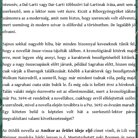
istennév, a Dal-Larti vagy Dar-Larti többszöri Sal-Lartinak írása, amit sem a
szerkesztő, sem a lektor nem vett észre. Kicsit a Bíborgyöngyöket idézte
számomra az a modernség, amit nem biztos, hogy szerencsés volt elővenni,
mert szemüveg és modern szivar is előfordul a történetben. De legalább jó
olvasni.
Sajnos sokkal nagyobb hiba, bár minden bizonnyal keveseknek tűnik fel,
hogy a novellát össze-vissza tájolták időben. A kronológiánál kitérek majd
erre, most legyen elég annyi, hogy a karakterek beszélgetéseiből kitűnik,
hogy a nagy összecsapások előtt járunk, például Sagrahas előtt, hiszen még
csak várják a főseregek találkozását. Később a karakterek úgy beszélgetnek
Wolkum Naizredről, a szemről, hogy már mindent tudnak róla, pedig majd
csak a sagrahasi csata után bukik le. És még oda is kellett érni a híreknek.
Talán valaki mégis észrevette ezt az ellentmondást, mert a kronológiában
már Psz. 3694-et rendeltek a novellához, csakhogy erről elfelejtettek szólni
a szerzőnek, mivel a novella elején továbbra is a Psz. 3692-es évszám maradt.
Egy köteten belül is képtelen volt hát a szerkesztő-lektor páros
megvalósítani valami következetességet?
Az ötödik novella az
Amikor az őrület ideje eljő
címet viseli, és Lili von
Weisner munkája, bárki legyen is ő. Megtetszhetett neki Boomen úr neve.