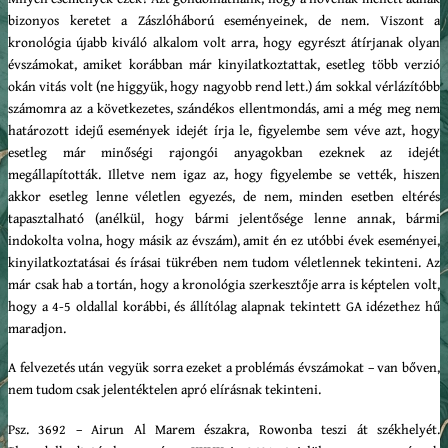
bizonyos keretet a Zászlóháború eseményeinek, de nem. Viszont a
kronológia újabb kiváló alkalom volt arra, hogy egyrészt átírjanak olyan
évszámokat, amiket korábban már kinyilatkoztattak, esetleg több verzió
okán vitás volt (ne higgyük, hogy nagyobb rend lett.) ám sokkal vérlázítóbb
számomra az a következetes, szándékos ellentmondás, ami a még meg nem
határozott idejű események idejét írja le, figyelembe sem véve azt, hogy
esetleg már minőségi rajongói anyagokban ezeknek az idejét
megállapították. Illetve nem igaz az, hogy figyelembe se vették, hiszen
akkor esetleg lenne véletlen egyezés, de nem, minden esetben eltérés
tapasztalható (anélkül, hogy bármi jelentősége lenne annak, bármi
indokolta volna, hogy másik az évszám), amit én ez utóbbi évek eseményei,
kinyilatkoztatásai és írásai tükrében nem tudom véletlennek tekinteni. Az
már csak hab a tortán, hogy a kronológia szerkesztője arra is képtelen volt,
hogy a 4-5 oldallal korábbi, és állítólag alapnak tekintett GA idézethez hű
maradjon.
A felvezetés után vegyük sorra ezeket a problémás évszámokat – van bőven,
nem tudom csak jelentéktelen apró elírásnak tekinteni.
Psz. 3692 – Airun Al Marem északra, Rowonba teszi át székhelyét.