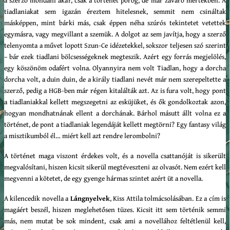
tiadlaniakat sem igazán éreztem hitelesnek, semmit nem csináltak
másképpen, mint bárki más, csak éppen néha szúrós tekintetet vetettek
egymásra, vagy megvillant a szemük. A dolgot az sem javítja, hogy a szerző
telenyomta a művet lopott Szun-Ce idézetekkel, sokszor teljesen szó szerint
– bár ezek tiadlani bölcsességeknek megteszik. Azért egy forrás megjelölés,
egy köszönöm odafért volna. Olyannyira nem volt Tiadlan, hogy a dorcha
dorcha volt, a duin duin, de a király tiadlani nevét már nem szerepeltette a
szerző, pedig a HGB-ben már régen kitalálták azt. Az is fura volt, hogy pont
a tiadlaniakkal kellett megszegetni az esküjüket, és ők gondolkoztak azon,
hogyan mondhatnának ellent a dorchának. Bárhol másutt állt volna ez a
történet, de pont a tiadlaniak legendáját kellett megtörni? Egy fantasy világ
a misztikumból él… miért kell azt rendre lerombolni?
A történet maga viszont érdekes volt, és a novella csattanóját is sikerült
megvalósítani, hiszen kicsit sikerül megtéveszteni az olvasót. Nem ezért kell
megvenni a kötetet, de egy gyenge hármas szintet azért üt a novella.
A kilencedik novella a
Lángnyelvek
, Kiss Attila tolmácsolásában. Ez a cím is
magáért beszél, hiszen meglehetősen tüzes. Kicsit itt sem történik semmi
más, nem mutat be sok mindent, csak ami a novellához feltétlenül kell,