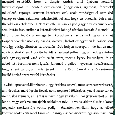
magától értetődő, hogy a Gáspár András által újabban készülő,
hivatalosságot mindenféle értelemben (megjelenés, igazodás, források)
nélkülöző, rajongói szinten közzétett, csak azok minőségét el nem érő
térkép és címerrajzokon fedezhettük fel azt, hogy az oroszlán balra néz
(heraldikai értelemben). Nem véletlenül van ez pedig így a valós címereken
sem, bután fest, amikor a katonák felett lobogó zászlón hátrafelé menekül a
bátor oroszlán. Okkal emlegettem korábban a harida szót, ugyanis az új
Gáspári oroszlán már egy harida, szarvval, holott ez egyetlen leírásban sem
volt így eddig, ellenben az oroszlán több helyen szerepelt – de hát ez már
egy irodalmi Ynev. A borító haridája ráadásul pallost fog, ami eddig szintén
csak egy egyszerű kard volt, talán azért, mert a kyrek kultúrájára, és az
abból lett toronira nem igazán jellemző a pallos – gyorsan hozzáteszem,
hogy ynevi pallos, ami mást jelent, mint a földi. Szóval az első ránézésre
kiváló borító azért vet fel kérdéseket.
Tovább lapozva találkozhatunk egy érdekes névvel, mint sorozatszerkesztő,
ami érdekes, mert Igrain Reval, noha népszerű földrajzos, ynevi karakter, és
nem valós személy, és nem is ismert, hogy ez valami írói (szerkesztői) álnév
lenne, vagy csak valami újabb odalökött név. Ha valós, akkor ő már a kötet
negyedik szerkesztője volna, pedig – őszintén remélem, hogy az előző
kötetre adott kritikából tanulva – a nagy Gáspár Andrást legalább már nem