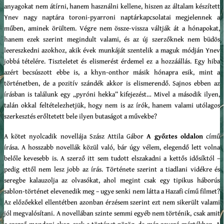
anyagokat nem átírni, hanem használni kellene, hiszen az általam készített
Ynev nagy naptára toroni-pyarroni naptárkapcsolatai megjelennek a
műben, aminek örültem. Végre nem össze-vissza váltják át a hónapokat,
hanem ezek szerint megindult valami, és az új szerzőknek nem büdös
leereszkedni azokhoz, akik évek munkáját szentelik a maguk módján Ynev
jobbá tételére. Tiszteletet és elismerést érdemel ez a hozzáállás. Egy hiba
azért becsúszott ebbe is, a khyn-onthor másik hónapra esik, mint a
történetben, de a pozitív szándék akkor is elismerendő. Sajnos ebben az
írásban is találunk egy „pyróni hekka” kifejezést… Mivel a második ilyen,
talán okkal feltételezhetjük, hogy nem is az írók, hanem valami utólagos
szerkesztés erőltetett bele ilyen butaságot a művekbe?
A kötet nyolcadik novellája Szász Attila Gábor
A győztes oldalon
című
írása. A hosszabb novellák közül való, bár úgy vélem, elegendő lett volna
belőle kevesebb is. A szerző itt sem tudott elszakadni a kettős idősíktól –
pedig ettől nem lesz jobb az írás. Története szerint a tiadlani vidékre és
seregbe kalauzolja az olvasókat, ahol megint csak egy tipikus háborús
sablon-történet elevenedik meg – ugye senki nem látta a Hazafi című filmet?
Az előzőekkel ellentétben azonban érzésem szerint ezt nem sikerült valami
jól megvalósítani. A novellában szinte semmi egyéb nem történik, csak amit
a szerző mondani akar, csak a történet pörög, de már zavaró mértékben. A