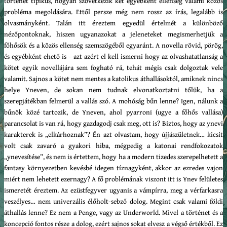
történet tipikus, hogyan szövetkezik két egyébként ellenség valami közös
probléma megoldására. Ettől persze még nem rossz az írás, legalább is
olvasmányként. Talán itt éreztem egyedül értelmét a különböző
nézőpontoknak, hiszen ugyanazokat a jeleneteket megismerhetjük a
főhősök és a közös ellenség szemszögéből egyaránt. A novella rövid, pörög,
és egyébként ehető is – azt azért el kell ismerni hogy az olvashatatlanság a
kötet egyik novellájára sem fogható rá, tehát mégis csak dolgoztak vele
valamit. Sajnos a kötet nem mentes a katolikus áthallásoktól, amiknek nincs
helye Yneven, de sokan nem tudnak elvonatkoztatni tőlük, ha a
szerepjátékban felmerül a vallás szó. A mohóság bűn lenne? Igen, nálunk a
bűnök közé tartozik, de Yneven, ahol pyarroni (ugye a főhős vallása)
parancsolat is van rá, hogy gazdagodj csak meg, ott is? Biztos, hogy az ynevi
karakterek is „elkárhoznak”? Én azt olvastam, hogy újjászületnek… kicsit
volt csak zavaró a gyakori hiba, mégpedig a katonai rendfokozatok
„ynevesítése”, és nem is értettem, hogy ha a modern tizedes szerepelhetett a
fantasy környezetben kevésbé idegen tíznagyként, akkor az ezredes vajon
miért nem lehetett ezernagy? A fő problémának viszont itt is Ynev felületes
ismeretét éreztem. Az ezüstfegyver ugyanis a vámpírra, meg a vérfarkasra
veszélyes… nem univerzális élőholt-sebző dolog. Megint csak valami földi
áthallás lenne? Ez nem a Penge, vagy az Underworld. Mivel a történet és a
koncepció fontos része a dolog, ezért sajnos sokat elvesz a végső értékből. Ez