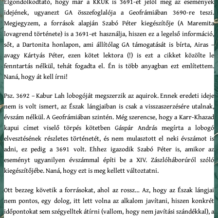
Elgondolkodtató, hogy már a KKUK is 3691-et jelöl meg az események
idejének, ugyanezt GA összefoglalója a Geofrámiában 3690-re teszi.
Megjegyzem, a források alapján Szabó Péter kiegészítője (A Maremita
lovagrend története) is a 3691-et használja, hiszen ez a legelső információ,
sőt, a Dartonita honlapon, ami állítólag GA támogatását is bírta, Airas –
avagy Kártyás Péter, ezen kötet lektora (!) is ezt a cikket közölte le
fenntartás nélkül, tehát fogadta el. Én is több anyagban ezt említettem.
Naná, hogy át kell írni!
Psz. 3692 – Kabur Lah lobogóját megszerzik az aquirok. Ennek eredeti ideje
nem is volt ismert, az Észak lángjaiban is csak a visszaszerzésére utalnak,
évszám nélkül. A Geofrámiában szintén. Még szerencse, hogy a Karr-Khazad
kapui címet viselő törpés kötetben Gáspár András megírta a lobogó
elvesztésének részletes történetét, és nem mulasztott el neki évszámot is
adni, ez pedig a 3691 volt. Ehhez igazodik Szabó Péter is, amikor az
eseményt ugyanilyen évszámmal építi be a XIV. Zászlóháborúról szóló
kiegészítőjébe. Naná, hogy ezt is meg kellett változtatni.
Ott bezzeg követik a forrásokat, ahol az rossz… Az, hogy az Észak lángjai
nem pontos, egy dolog, itt lett volna az alkalom javítani, hiszen konkrét
időpontokat sem szégyelltek átírni (vallom, hogy nem javítási szándékkal), a