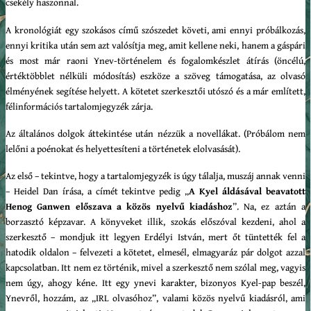
csekély haszonnal.
A kronológiát egy szokásos című szószedet követi, ami ennyi próbálkozás,
ennyi kritika után sem azt valósítja meg, amit kellene neki, hanem a gáspári
és most már raoni Ynev-történelem és fogalomkészlet átírás (öncélú,
értéktöbblet nélküli módosítás) eszköze a szöveg támogatása, az olvasó
élményének segítése helyett. A kötetet szerkesztői utószó és a már említett,
félinformációs tartalomjegyzék zárja.
Az általános dolgok áttekintése után nézzük a novellákat. (Próbálom nem
lelőni a poénokat és helyettesíteni a történetek elolvasását).
Az első – tekintve, hogy a tartalomjegyzék is úgy tálalja, muszáj annak venni
– Heidel Dan írása, a címét tekintve pedig „
A Kyel áldásával beavatott
Henog Ganwen előszava a közös nyelvű kiadáshoz
”. Na, ez aztán a
borzasztó képzavar. A könyveket illik, szokás előszóval kezdeni, ahol a
szerkesztő – mondjuk itt legyen Erdélyi István, mert őt tüntették fel a
hatodik oldalon – felvezeti a kötetet, elmesél, elmagyaráz pár dolgot azzal
kapcsolatban. Itt nem ez történik, mivel a szerkesztő nem szólal meg, vagyis
nem úgy, ahogy kéne. Itt egy ynevi karakter, bizonyos Kyel-pap beszél,
Ynevről, hozzám, az „IRL olvasóhoz”, valami közös nyelvű kiadásról, ami