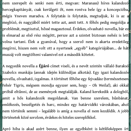
nem szerepelt és senki nem érti, megvan: Maranass) híres kalandozó
hercegkapitányát, csak kerülgeti őt, nem rontva bele így a koncepcióba,
mégis Yneven maradva. A folytatás is folytatás, megtudjuk, ki is az a
megbízó, és nagyjából miért tette azt, amit tett. A főhős pedig megoldja a
problémát, megtisztul, hőssé magasztosul. Érdekes, olvasható novella, bár ez
is elmarad az első rész mögött, persze azt a szintet biztosan nehéz is lett
volna tartani. Élek a gyanúval, hogy a szerző nem is akarta eredetileg
megírni, hiszen nem volt ott a nyertesek „egyéb” kategóriájában… de hát
muszáj volt megtölteni valamivel ezt a második kötetet.
A negyedik novella a
Éjjáró
címet viseli, és a nevét szintén vállaló Baraksó
Szabolcs munkája (annak idején különdíjas alkotás). Egy igazi kalandozós
novella, olvasható, izgalmas. A történet főhőse egy fejvadász (természetesen
Fehér Tigris, mégsem mondja egyszer sem, hogy – Oh Weila!), aki okkal
próbál eltűnni, de az események megtalálják. Kaland kerekedik a dologból,
amit a hős kalandozók megoldanak. Van benne szerelem, bűnbánat,
emlékezés, beszélgetés és harc, mindez egy határvidéki városkában, ahol
nem történik semmi – legalább is amíg a novella el nem kezdődik. A jobb
történetek közé sorolom, érdekes és hiteles szereplőkkel.
Apró hiba is akad azért benne, ilyen az egyébként is kétféleképpen írt