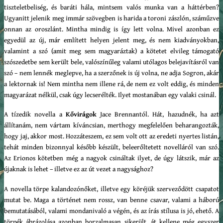
tiszteletbeliség, és baráti hála, mintsem valós munka van a háttérben?
Ugyanitt jelenik meg immár szövegben is harida a toroni zászlón, száműzve
onnan az oroszlánt. Mintha mindig is így lett volna. Mivel azonban ez
egyedül az új, már említett helyen jelent meg, és nem kiadványokban,
valamint a szó (amit meg sem magyaráztak) a kötetet elvileg támogató
szószedetbe sem került bele, valószínűleg valami utólagos belejavításról van
szó – nem lennék meglepve, ha a szerzőnek is új volna, ne adja Sogron, akár
a lektornak is! Nem mintha nem illene rá, de nem ez volt eddig, és minden
magyarázat nélkül, csak úgy lecserélték. Ilyet mostanában egy valaki csinál.
A tízedik novella a
Kővirágok
Jace Brennantól. Hát, hazudnék, ha azt
állítanám, nem vártam kíváncsian, merthogy megfelelően beharangozták,
hogy jaj, akkor most. Hozzáteszem, ez sem volt ott az eredeti nyertes listán,
tehát minden bizonnyal később készült, beleerőltetett novelláról van szó.
Az Erionos kötetben még a nagyok csináltak ilyet, de úgy látszik, már az
újaknak is lehet – illetve ez az út vezet a nagysághoz?
A novella törpe kalandozónőket, illetve egy köréjük szerveződött csapatot
mutat be. Maga a történet nem rossz, van benne csavar, valami a háború
bemutatásából, valami mondanivaló a végén, és az írás stílusa is jó, ehető. A
törpék ábrázolása azonban borzalmasan sikerült, át kellene még egyszer