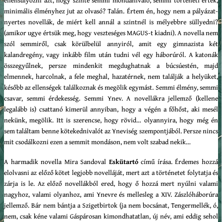
ellensúlyozni azt, hogy szinte semmi mondanivaló, semmi történeti érték,
minimális élményhez jut az olvasó? Talán. Értem én, hogy nem a pályázat-
nyertes novellák, de miért kell annál a szintnél is mélyebbre süllyedni?
(amikor ugye értsük meg, hogy veszteséges MAGUS-t kiadni). A novella nem
szól semmiről, csak körülbelül annyiról, amit egy gimnazista két
kalandregény, vagy inkább film után tudni vél egy háborúról. A katonák
összegyűlnek, persze mindenkit megdughatnak a búcsúestén, majd
elmennek, harcolnak, a fele meghal, hazatérnek, nem találják a helyüket,
később az ellenségek találkoznak és megölik egymást. Semmi élmény, semmi
csavar, semmi érdekesség. Semmi Ynev. A novellákra jellemző (kellene
legalább is) csattanó kimerül annyiban, hogy a végén a főhőst, aki mesél
nekünk, megölik. Itt is szerencse, hogy rövid… olyannyira, hogy még én
sem találtam benne kötekednivalót az Yneviség szempontjából. Persze nincs
mit csodálkozni ezen a semmit mondáson, nem volt szabad nekik…
A harmadik novella Mira Sandoval
Eskütartó
című írása. Érdemes hozzá
elolvasni az előző kötet legjobb novelláját, mert azt a történetet folytatja és
zárja is le. Az előző novellákból ered, hogy ő hozzá mert nyúlni valami
nagyhoz, valami olyanhoz, ami Ynevre és mellesleg a XIV. Zászlóháborúra
jellemző. Bár nem bántja a Szigetbirtok (ja nem bocsánat, Tengermellék, ó,
nem, csak kéne valami Gáspárosan kimondhatatlan, új név, ami eddig sehol