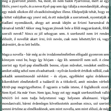
meg a pyarronit jelenti. Na, most, én nem tudok Pyarroniul, mert az egy
fiktív, ynevi nyelv, és a neves Kyel-pap sem úgy tálalja a mondandóját, ahogy
egy másik síkokon élő olvasóközönséghez illene. Elképzeljük tehát, hogy ez
a kötet valójában egy ynevi mű, és ott másolják a szerzetesek, nyomtatják a
tiadlani nyomdászok, ahogy azt annak idején az Erioni harsonával és
társaival tették? Akkor meg hogyan jönnek bele a földi magyarázatok, földi
szerzői nevek? Nincs ez jól sehogyan sem. A szerkesztő nem írt rendes
előszót, ő novellát akart írni, írói nevén, csak nem lehetett/ért rá, vagy
akármiért, de ez lett belőle.
Maga a novella – bár még az én irodalomelméletben elfogadó gyomrom sem
könnyen veszi be, hogy így hívjam – úgy kb. semmiről nem szól. A címe
szerint egy Kyel-pap elmélkedik benne, olyan műveket, rendeket említve,
amiket eddig sehol nem olvashattunk – nyilván konkrét értékek nélkül, csak
sokadik semmitmondó névként – és olyan, egyébként egész érdekesre
kikerekített elméletekről a tudásról és a titkokról, amit minden vérbeli
KRAD-pap megirigyelhetne. Ő ugyanis a tudás istene, ő foglalkozik ezzel.
Nem Kyel. Ha már Ynev. Nem igaz, hogy ezt egy magát szerkesztőnek valló
MAGUS író nem tudja helyretenni vagy helyesen alkalmazni. Végső
mondanivaló, bármi érdemleges következtetés azonban nincs, szó szerint
semmi értelme az elmélkedésnek, sem mint novella, sem mint előszó, de még