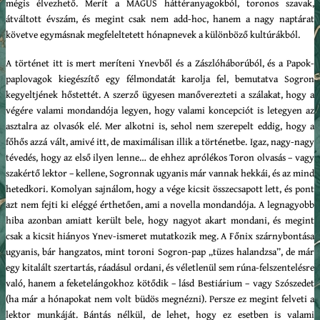
mégis élvezhető. Merít a MAGUS háttéranyagokból, toronos szavak,
átváltott évszám, és megint csak nem add-hoc, hanem a nagy naptárat
követve egymásnak megfeleltetett hónapnevek a különböző kultúrákból.
A történet itt is mert meríteni Ynevből és a Zászlóháborúból, és a Papok-
paplovagok kiegészítő egy félmondatát karolja fel, bemutatva Sogron
kegyeltjének hőstettét. A szerző ügyesen manőverezteti a szálakat, hogy a
végére valami mondandója legyen, hogy valami koncepciót is letegyen az
asztalra az olvasók elé. Mer alkotni is, sehol nem szerepelt eddig, hogy a
főhős azzá vált, amivé itt, de maximálisan illik a történetbe. Igaz, nagy-nagy
tévedés, hogy az első ilyen lenne… de ehhez aprólékos Toron olvasás – vagy
szakértő lektor – kellene, Sogronnak ugyanis már vannak hekkái, és az mind
hetedkori. Komolyan sajnálom, hogy a vége kicsit összecsapott lett, és pont
azt nem fejti ki eléggé érthetően, ami a novella mondandója. A legnagyobb
hiba azonban amiatt került bele, hogy nagyot akart mondani, és megint
csak a kicsit hiányos Ynev-ismeret mutatkozik meg. A Főnix szárnybontása
ugyanis, bár hangzatos, mint toroni Sogron-pap „tüzes halandzsa”, de már
egy kitalált szertartás, ráadásul ordani, és véletlenül sem rúna-felszentelésre
való, hanem a feketelángokhoz kötődik – lásd Bestiárium – vagy Szószedet
(ha már a hónapokat nem volt büdös megnézni). Persze ez megint felveti a
lektor munkáját. Bántás nélkül, de lehet, hogy ez esetben is valami