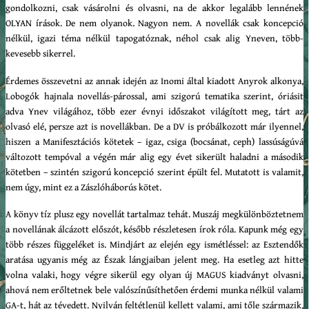
gondolkozni, csak vásárolni és olvasni, na de akkor legalább lennének
OLYAN írások. De nem olyanok. Nagyon nem. A novellák csak koncepció
nélkül, igazi téma nélkül tapogatóznak, néhol csak alig Yneven, több-
kevesebb sikerrel.
Érdemes összevetni az annak idején az Inomi által kiadott Anyrok alkonya,
Lobogók hajnala novellás-párossal, ami szigorú tematika szerint, óriásit
adva Ynev világához, több ezer évnyi időszakot világított meg, tárt az
olvasó elé, persze azt is novellákban. De a DV is próbálkozott már ilyennel,
hiszen a Manifesztációs kötetek – igaz, csiga (bocsánat, ceph) lassúságúvá
változott tempóval a végén már alig egy évet sikerült haladni a második
kötetben – szintén szigorú koncepció szerint épült fel. Mutatott is valamit,
nem úgy, mint ez a Zászlóháborús kötet.
A könyv tíz plusz egy novellát tartalmaz tehát. Muszáj megkülönböztetnem
a novellának álcázott előszót, később részletesen írok róla. Kapunk még egy
több részes függeléket is. Mindjárt az elején egy ismétléssel: az Esztendők
aratása ugyanis még az Észak lángjaiban jelent meg. Ha esetleg azt hitte
volna valaki, hogy végre sikerül egy olyan új MAGUS kiadványt olvasni,
ahová nem erőltetnek bele valószínűsíthetően érdemi munka nélkül valami
GA-t, hát az tévedett. Nyilván feltétlenül kellett valami, ami tőle származik,