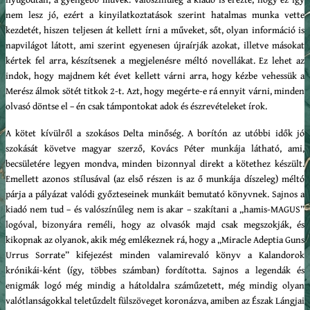
nem lesz jó, ezért a kinyilatkoztatások szerint hatalmas munka vette
kezdetét, hiszen teljesen át kellett írni a műveket, sőt, olyan információ is
napvilágot látott, ami szerint egyenesen újraírják azokat, illetve másokat
kértek fel arra, készítsenek a megjelenésre méltó novellákat. Ez lehet az
indok, hogy majdnem két évet kellett várni arra, hogy kézbe vehessük a
Merész álmok sötét titkok 2-t. Azt, hogy megérte-e rá ennyit várni, minden
olvasó döntse el – én csak támpontokat adok és észrevételeket írok.
A kötet kívülről a szokásos Delta minőség. A borítón az utóbbi idők jó
szokását követve magyar szerző, Kovács Péter munkája látható, ami,
becsületére legyen mondva, minden bizonnyal direkt a kötethez készült.
Emellett azonos stílusával (az első részen is az ő munkája díszeleg) méltó
párja a pályázat valódi győzteseinek munkáit bemutató könyvnek. Sajnos a
kiadó nem tud – és valószínűleg nem is akar – szakítani a „hamis-MAGUS”
logóval, bizonyára reméli, hogy az olvasók majd csak megszokják, és
kikopnak az olyanok, akik még emlékeznek rá, hogy a „Miracle Adeptia Guns
Urrus Sorrate” kifejezést minden valamirevaló könyv a Kalandorok
krónikái-ként (így, többes számban) fordította. Sajnos a legendák és
enigmák logó még mindig a hátoldalra száműzetett, még mindig olyan
valótlanságokkal teletűzdelt fülszöveget koronázva, amiben az Észak Lángjai