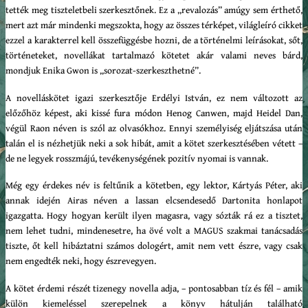
tették meg tiszteletbeli szerkesztőnek. Ez a „revalozás” amúgy sem érthető,
mert azt már mindenki megszokta, hogy az összes térképet, világleíró cikket
ezzel a karakterrel kell összefüggésbe hozni, de a történelmi leírásokat, sőt,
történeteket, novellákat tartalmazó kötetet akár valami neves bárd,
mondjuk Enika Gwon is „sorozat-szerkeszthetné”.
A novelláskötet igazi szerkesztője Erdélyi István, ez nem változott az
előzőhöz képest, aki kissé fura módon Henog Canwen, majd Heidel Dan,
végül Raon néven is szól az olvasókhoz. Ennyi személyiség eljátszása után
talán el is nézhetjük neki a sok hibát, amit a kötet szerkesztésében vétett –
de ne legyek rosszmájú, tevékenységének pozitív nyomai is vannak.
Még egy érdekes név is feltűnik a kötetben, egy lektor, Kártyás Péter, aki
annak idején Airas néven a lassan elcsendesedő Dartonita honlapot
igazgatta. Hogy hogyan került ilyen magasra, vagy sózták rá ez a tisztet,
nem lehet tudni, mindenesetre, ha övé volt a MAGUS szakmai tanácsadás
tiszte, őt kell hibáztatni számos dologért, amit nem vett észre, vagy csak
nem engedték neki, hogy észrevegyen.
A kötet érdemi részét tizenegy novella adja, – pontosabban tíz és fél – amik
külön kiemeléssel szerepelnek a könyv hátulján található