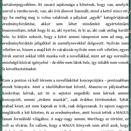
tartalomjegyzékben. Itt zavaró sajátossága a kötetnek, hogy van, amelyik
szerző a rendes nevét, van, aki írói álnevet használt, mind a kettő nincs ott,
így ha esetleg meg is volna valakinek a pályázat „egyéb” kategóriájának
eredményhirdetése, akkor sem lehet mindenkit egyértelműen
beazonosítani, tehát hogy ki az, aki nyertes, és ki az, aki csak utólag került
bele. Az külön nehezít, hogy a kötet semmi támpontot nem ad meg, az
eredményhirdetés jeligékkel és személynevekkel dolgozott. Nyilván nem
véletlen ez, hiszen a majd két év várakozás nyilván nem volt véletlen, egyes
hírek szerint sokkal több munka volt a novellákkal, mint azt egy normális
minőségű kézirat igényelné – de ebbe nem látok bele, így inkább nem vonok
le következtetéseket.
Ezen a ponton rá kell térnem a novelláskötet koncepciójára – pontosabban
ennek hiányára. Amit a zászlóháborúsat követő, Abaszisz-os pályázatban
konkrétan leírtak, azt itt is sejtetni engedték: nem kérnek semmi
koncepciót, semmi „érdemi munkát”, csak érdekes történeteket. Tehát
szabad kezet, azt nem kapnak az írók, csak dolgozzanak. Ez sajnos nagyon
meglátszik a két köteten, és az eredményeken, amit hozzá tettek a MAGUS
lassan formálódó világához. A nagy-nagy semmi. Merthogy ez történt, ez
volt az elvárás. Én vallom, hogy a MAGUS könyvek nem attól azok, hogy