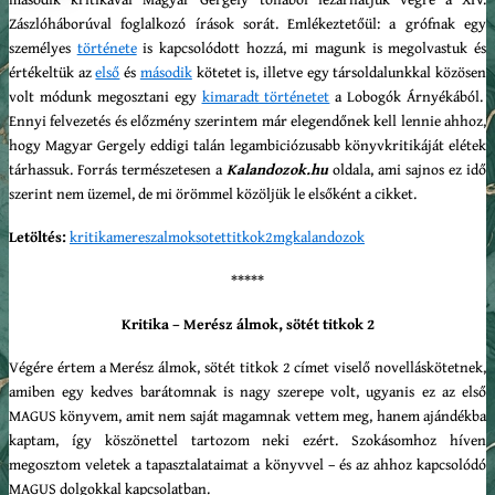
Zászlóháborúval foglalkozó írások sorát. Emlékeztetőül: a grófnak egy
személyes
története
is kapcsolódott hozzá, mi magunk is megolvastuk és
értékeltük az
első
és
második
kötetet is, illetve egy társoldalunkkal közösen
volt módunk megosztani egy
kimaradt történetet
a Lobogók Árnyékából.
Ennyi felvezetés és előzmény szerintem már elegendőnek kell lennie ahhoz,
hogy Magyar Gergely eddigi talán legambiciózusabb könyvkritikáját elétek
tárhassuk. Forrás természetesen a
Kalandozok.hu
oldala, ami sajnos ez idő
szerint nem üzemel, de mi örömmel közöljük le elsőként a cikket.
Letöltés:
kritikamereszalmoksotettitkok2mgkalandozok
*****
Kritika – Merész álmok, sötét titkok 2
Végére értem a Merész álmok, sötét titkok 2 címet viselő novelláskötetnek,
amiben egy kedves barátomnak is nagy szerepe volt, ugyanis ez az első
MAGUS könyvem, amit nem saját magamnak vettem meg, hanem ajándékba
kaptam, így köszönettel tartozom neki ezért. Szokásomhoz híven
megosztom veletek a tapasztalataimat a könyvvel – és az ahhoz kapcsolódó
MAGUS dolgokkal kapcsolatban.