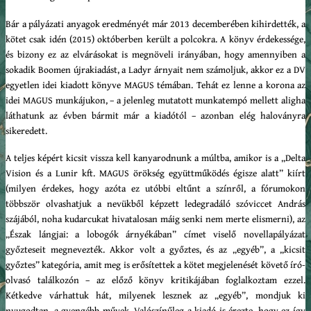
Bár a pályázati anyagok eredményét már 2013 decemberében kihirdették, a
kötet csak idén (2015) októberben került a polcokra. A könyv érdekessége,
és bizony ez az elvárásokat is megnöveli irányában, hogy amennyiben a
sokadik Boomen újrakiadást, a Ladyr árnyait nem számoljuk, akkor ez a DV
egyetlen idei kiadott könyve MAGUS témában. Tehát ez lenne a korona az
idei MAGUS munkájukon, – a jelenleg mutatott munkatempó mellett aligha
láthatunk az évben bármit már a kiadótól – azonban elég haloványra
sikeredett.
A teljes képért kicsit vissza kell kanyarodnunk a múltba, amikor is a „Delta
Vision és a Lunir kft. MAGUS örökség együttműködés égisze alatt” kiírt
(milyen érdekes, hogy azóta ez utóbbi eltűnt a színről, a fórumokon
többször olvashatjuk a nevükből képzett ledegradáló szóviccet András
szájából, noha kudarcukat hivatalosan máig senki nem merte elismerni), az
„Észak lángjai: a lobogók árnyékában” címet viselő novellapályázat
győzteseit megnevezték. Akkor volt a győztes, és az „egyéb”, a „kicsit
győztes” kategória, amit meg is erősítettek a kötet megjelenését követő író-
olvasó találkozón – az előző könyv kritikájában foglalkoztam ezzel.
Kétkedve várhattuk hát, milyenek lesznek az „egyéb”, mondjuk ki
nyugodtan, a gyengébb művek. Valószínűleg a kiadó is érezte, hogy ez így