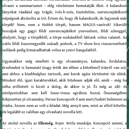
olvasni a summariumot – elég részletesen bemutatják őket. A kalandozó
lányokat ráadásul egy trágár, ivós-b-szós, tiszteletlen, szerencsejátékozó
népségnek ábrázolta az író. Értem én, hogy ők kalandozók, de legyenek már
törpék! Nem, nem a Hobbit törpéi, hanem MAGUS-vanírok! Sikerült
hozzájuk egy gagyi földi szerencsejátékot ynevesíteni, földi szlenggel,
ahelyett, hogy a törpékből, a törpe szokásokból láttunk volna valamit. Az
valós földi huszonegyedik századi poénok, a TV-show-kra visszavezethető
szólások pedig kimaradhattak volna az ynevi hangulatból.
Ugyanakkor még emellett is egy olvasmányos, kalandos, fordulatos,
érzelmeket is bemutató (nagy érték ám ebben a kötetben!) írásról van szó,
ami ahhoz a kisebbséghez tartozik, ami kerek egész történetet tár elénk.
Mindezt élő, igazi karakterekkel, akik hitelesen adják elő, amik – még ha
néha erőltetett is kicsit a dolog, de akkor is jó. És még az idő- és
nézőpontokban sem kell össze-vissza ugrálnia hozzá. Összességében
kifejezetten jó olvasmány. Persze koncepciót ő sem mert/tudott beletenni az
írásba.. hiszen nem az volt a feladat. Még annyit sem, mint az előző kötetbe.
De legalább ez valóban egy olvasható novella lett.
Az utolsó novella az
Ellenség
, Kojer Attila munkája. Koncepció semmi, a