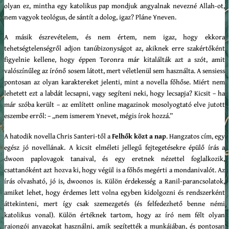
olyan ez, mintha egy katolikus pap mondjuk angyalnak nevezné Allah-ot,
nem vagyok teológus, de sántít a dolog, igaz? Pláne Yneven.
A másik észrevételem, és nem értem, nem igaz, hogy ekkora
tehetségtelenségről adjon tanúbizonyságot az, akiknek erre szakértőként
figyelnie kellene, hogy éppen Toronra már kitalálták azt a szót, amit
valószínűleg az írónő sosem látott, mert véletlenül sem használta. A sensiess
pontosan az olyan karaktereket jelenti, mint a novella főhőse. Miért nem
lehetett ezt a labdát lecsapni, vagy segíteni neki, hogy lecsapja? Kicsit – ha
már szóba került – az említett online magazinok mosolyogtató elve jutott
eszembe erről: – „nem ismerem Ynevet, mégis írok hozzá.”
A hatodik novella Chris Santeri-től a
Felhők közt a nap
. Hangzatos cím, egy
egész jó novellának. A kicsit elméleti jellegű fejtegetésekre épülő írás a
dwoon paplovagok tanaival, és egy eretnek nézettel foglalkozik,
csattanóként azt hozva ki, hogy végül is a főhős megérti a mondanivalót. Az
írás olvasható, jó is, dwoonos is. Külön érdekesség a Ranil-parancsolatok,
amiket lehet, hogy érdemes lett volna egyben kidolgozni és rendszerként
áttekinteni, mert így csak szemezgetés (és felfedezhető benne némi
katolikus vonal). Külön értéknek tartom, hogy az író nem félt olyan
rajongói anyagokat használni, amik segítették a munkájában, és pontosan