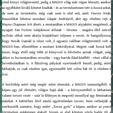
című könyv világteremtő, pedig a MAGUS világ már régen létezett, amikor
az egyébként kiváló kötetet kiadták – és az természetesen tett is hozzá sokat,
de nem az teremtette, még csak nem is első mű, amit Ynevre írtak.
Hasonlókat lehetne mondani Gáspár Andrásról, akit egy részben rejt a
Wayne Chapman írói álnév, a mostanában a MAGUS atyjaként megjelenő, a
nyugati Fan Fiction tulajdonosi stílusát – tévesen – magára öltő szerző
nyilván okkal nem akarja kisajátítani teljesen a nevet, és hangsúlyozza,
hogy Novák Csanád is része volt, ő ugyanis valóban világteremtő volt a
MAGUS-ban, ellentétben a mostani kiskirályával. Megint csak hozzá kell
tenni, hogy ettől még több jó könyvvel is bővítette annak világát, még
akkor is, ha mostanában oroszlán – vagy harida (lásd később) – részt vállal a
lerombolásában is. A fülszöveg pályázat nyertesekről beszél, pedig, mint
láthatjuk, ez csak részben igaz, egyenesebb lett volna hát itt is részben-t
írni.
A borítókép azért még megér némi elemzést, a MAGUS szemszögéből. A
képen egy jól öltözött, világos hajú alak – a környezetéből is láthatóan
valami toroni vezér – szúr le fölényes és megvető mosollyal egy fémsisakos
másikat. A háttérben lévő zászló egyértelműen toroni. Nem vethetjük a
szerkesztők szemére, hogy miért „Toron győz” a képen, amikor az ynevi
történelem másképpen alakult, hiszen az első köteten vörös hadúr öli a