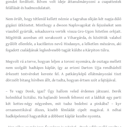
gondot fordított. Bőven volt ideje áttanulmányozni a csapattestek
felállását és hadmozdulatait.
Nem örült, hogy tétlenül kellett néznie a Sagrahas síkján két napja dúló
gigászi ütközetet. Minthogy a dwoon Naplovagokat és fejszéseket sem
viaszból gyúrták, sokadszorra verték vissza Gro-Ugon hitetlen orkjait.
Mögöttük azonban ott sorakozott a Vihargárda, és közöttük valahol
gyűlölt ellenfele, a kacifántos nevű Hisdassyn, a lelketlen mészáros, aki
fogadott családjának legkedvesebb tagját küldte a Kárpiton túlra.
Megvolt rá a terve, hogyan leljen a toroni nyomára, de osztaga mellett
nem szolgált hadtápos káplár, így az erioni Darton Ujja rendházból
érkezett testvéreket kereste fel. A patkányképű ellátmányozási tiszt
dörzsölt bitang hírében állt, de tudta, hogyan értsen szót a fajtájával.
– Te vagy Donk, igaz? Úgy hallom veled érdemes játszani. Derék
holmikkal licitálsz. Ha hajlandó lennék feltenni ezt a ládikát egy parti
két kettes-négy négyesben, mit tudsz bedobni a pinkába? – kyr
ornamentikával díszes, kisebb fémládát cipelt magával. A néhai
hadképelemző hagyatékát a döbbent káplár kezébe nyomta.