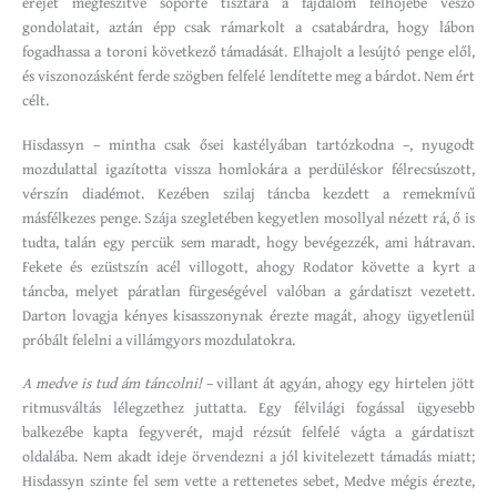
erejét megfeszítve söpörte tisztára a fájdalom felhőjébe vesző
gondolatait, aztán épp csak rámarkolt a csatabárdra, hogy lábon
fogadhassa a toroni következő támadását. Elhajolt a lesújtó penge elől,
és viszonozásként ferde szögben felfelé lendítette meg a bárdot. Nem ért
célt.
Hisdassyn – mintha csak ősei kastélyában tartózkodna –, nyugodt
mozdulattal igazította vissza homlokára a perdüléskor félrecsúszott,
vérszín diadémot. Kezében szilaj táncba kezdett a remekmívű
másfélkezes penge. Szája szegletében kegyetlen mosollyal nézett rá, ő is
tudta, talán egy percük sem maradt, hogy bevégezzék, ami hátravan.
Fekete és ezüstszín acél villogott, ahogy Rodator követte a kyrt a
táncba, melyet páratlan fürgeségével valóban a gárdatiszt vezetett.
Darton lovagja kényes kisasszonynak érezte magát, ahogy ügyetlenül
próbált felelni a villámgyors mozdulatokra.
A medve is tud ám táncolni!
– villant át agyán, ahogy egy hirtelen jött
ritmusváltás lélegzethez juttatta. Egy félvilági fogással ügyesebb
balkezébe kapta fegyverét, majd rézsút felfelé vágta a gárdatiszt
oldalába. Nem akadt ideje örvendezni a jól kivitelezett támadás miatt;
Hisdassyn szinte fel sem vette a rettenetes sebet, Medve mégis érezte,