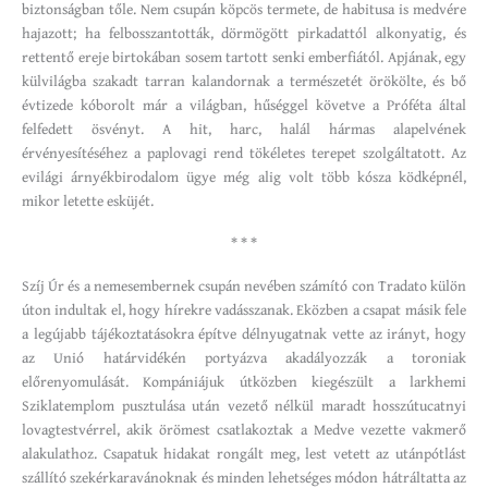
biztonságban tőle. Nem csupán köpcös termete, de habitusa is medvére
hajazott; ha felbosszantották, dörmögött pirkadattól alkonyatig, és
rettentő ereje birtokában sosem tartott senki emberfiától. Apjának, egy
külvilágba szakadt tarran kalandornak a természetét örökölte, és bő
évtizede kóborolt már a világban, hűséggel követve a Próféta által
felfedett ösvényt. A hit, harc, halál hármas alapelvének
érvényesítéséhez a paplovagi rend tökéletes terepet szolgáltatott. Az
evilági árnyékbirodalom ügye még alig volt több kósza ködképnél,
mikor letette esküjét.
* * *
Szíj Úr és a nemesembernek csupán nevében számító con Tradato külön
úton indultak el, hogy hírekre vadásszanak. Eközben a csapat másik fele
a legújabb tájékoztatásokra építve délnyugatnak vette az irányt, hogy
az Unió határvidékén portyázva akadályozzák a toroniak
előrenyomulását. Kompániájuk útközben kiegészült a larkhemi
Sziklatemplom pusztulása után vezető nélkül maradt hosszútucatnyi
lovagtestvérrel, akik örömest csatlakoztak a Medve vezette vakmerő
alakulathoz. Csapatuk hidakat rongált meg, lest vetett az utánpótlást
szállító szekérkaravánoknak és minden lehetséges módon hátráltatta az