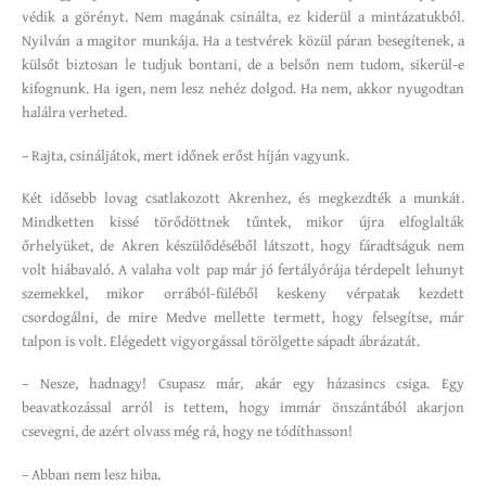
védik a görényt. Nem magának csinálta, ez kiderül a mintázatukból.
Nyilván a magitor munkája. Ha a testvérek közül páran besegítenek, a
külsőt biztosan le tudjuk bontani, de a belsőn nem tudom, sikerül-e
kifognunk. Ha igen, nem lesz nehéz dolgod. Ha nem, akkor nyugodtan
halálra verheted.
– Rajta, csináljátok, mert időnek erőst híján vagyunk.
Két idősebb lovag csatlakozott Akrenhez, és megkezdték a munkát.
Mindketten kissé törődöttnek tűntek, mikor újra elfoglalták
őrhelyüket, de Akren készülődéséből látszott, hogy fáradtságuk nem
volt hiábavaló. A valaha volt pap már jó fertályórája térdepelt lehunyt
szemekkel, mikor orrából-füléből keskeny vérpatak kezdett
csordogálni, de mire Medve mellette termett, hogy felsegítse, már
talpon is volt. Elégedett vigyorgással törölgette sápadt ábrázatát.
– Nesze, hadnagy! Csupasz már, akár egy házasincs csiga. Egy
beavatkozással arról is tettem, hogy immár önszántából akarjon
csevegni, de azért olvass még rá, hogy ne tódíthasson!
– Abban nem lesz hiba.