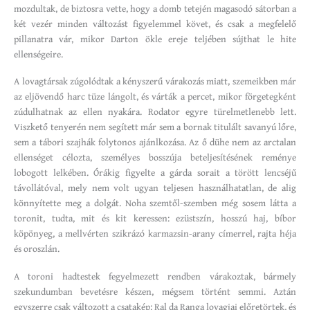
mozdultak, de biztosra vette, hogy a domb tetején magasodó sátorban a
két vezér minden változást figyelemmel követ, és csak a megfelelő
pillanatra vár, mikor Darton ökle ereje teljében sújthat le hite
ellenségeire.
A lovagtársak zúgolódtak a kényszerű várakozás miatt, szemeikben már
az eljövendő harc tüze lángolt, és várták a percet, mikor förgetegként
zúdulhatnak az ellen nyakára. Rodator egyre türelmetlenebb lett.
Viszkető tenyerén nem segített már sem a bornak titulált savanyú lőre,
sem a tábori szajhák folytonos ajánlkozása. Az ő dühe nem az arctalan
ellenséget célozta, személyes bosszúja beteljesítésének reménye
lobogott lelkében. Órákig figyelte a gárda sorait a törött lencséjű
távollátóval, mely nem volt ugyan teljesen használhatatlan, de alig
könnyítette meg a dolgát. Noha szemtől-szemben még sosem látta a
toronit, tudta, mit és kit keressen: ezüstszín, hosszú haj, bíbor
köpönyeg, a mellvérten szikrázó karmazsin-arany címerrel, rajta héja
és oroszlán.
A toroni hadtestek fegyelmezett rendben várakoztak, bármely
szekundumban bevetésre készen, mégsem történt semmi. Aztán
egyszerre csak változott a csatakép: Ral da Ranga lovagjai előretörtek, és