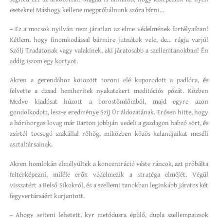
esetekre! Máshogy kellene megpróbálnunk szóra bírni…
– Ez a mocsok nyilván nem járatlan az elme védelmének fortélyaiban!
Kétlem, hogy finomkodással bármire jutnátok vele, de… rágja varjú!
Szólj Tradatonak vagy valakinek, aki járatosabb a szellemtanokban! Én
addig iszom egy kortyot.
Akren a gerendához kötözött toroni elé kuporodott a padlóra, és
felvette a dzsad hemheritek nyakatekert meditációs pózát. Közben
Medve kiadósat húzott a borostömlőmből, majd egyre azon
gondolkodott, lesz-e eredménye Szíj Úr áldozatának. Erősen hitte, hogy
a hórihorgas lovag már Darton jobbján vedeli a gazdagon habzó sört, és
zsírtól tocsogó szakállal röhög, miközben közös kalandjaikat meséli
asztaltársainak.
Akren homlokán elmélyültek a koncentráció véste ráncok, azt próbálta
feltérképezni, miféle erők védelmezik a stratéga elméjét. Végül
visszatért a Belső Síkokról, és a szellemi tanokban leginkább járatos két
fegyvertársáért kurjantott.
– Ahogy sejteni lehetett, kyr metódusra épülő, dupla szellempajzsok