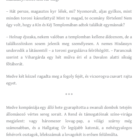
– Hát persze, magasztos kyr lélek, mi? Nyomorult, aljas gyilkos, mint
minden toroni káoszfattyú! Mint te magad, te ocsmány förtelem! Nem
úgy volt, hogy a Kín és Kéj Templomában adtok találkát egymásnak?
– Holnap éjszaka, nekem valóban a templomban kellene áldoznom, de a
találkozóinkon sosem jelenik meg személyesen. A nemes Hisdassyn
undorodik a látásomtól – a toroni gurgulázva felröhögött. – Parancsuk
szerint a Vihargárda egy hét múlva éri el a Davalon alatti síkság
főtáborát.
Medve két kézzel ragadta meg a fogoly fejét, és vicsorogva csavart rajta
egyet.
* * *
Medve kompániája egy álló hete gyarapította a swanuli dombok tetején
állomásozó vértes sereg sorait. A Rend és támogatóinak színe-virága
megjelent: vagy háromezer lovag-pap, a világi szárny még
számosabban, és a Hallgatag Úr legújabb katonái, a nehézgyalogos
fehérork osztagok, lélekszámuk a lovagokét is erősen felülmúlta.