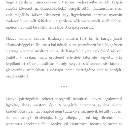
hogy a gárdista irama csökkent. A toroni védekezésbe szorult. Csapás
csapást követett, az összecsókolódzó pengék sötét násztáncában nem
volt megállás. Mikor Hisdassyn egy ügyetlenebb hárítása nyomán
Rodator hibát vélt felfedezni a gárdista védelmére emelt acélhálóban,
mohón nyomult be a felkínált résbe. A csapda bezárult.
Medve rohama közben Hisdassyn oldalra tört ki, és kardja játszi
könnyedséggel talált utat a bal hónalj puha posztóborításán át, egészen
a szívig. Rodator üvöltött volna, de hangok helyett csak forró-sós vér
ömlött ki száján, majd erőtlenül ellenfele lába elé rogyott. Még
felpillantott rá, de diadalittas mosoly helyett csak szánakozást látott a
gleccserkék szemekben. Hisdassyn néma tisztelgésre emelte kardját,
majd lesújtott.
* * *
Medve pártfogoltja tehetetlenségétől bénultan, heves izgalommal
figyelte, ahogy mestere és a Vihargárda eprimora gyilkos táncba
kezdett. Gus ilyen távolságból nem tudta kivenni, melyik fél állt jobban,
de volt annyi sütnivalója, hogy elképzelje, mi fog történni, ha
patrónusa kerekedik felül. Medve jól kitanította, mennyire tartsa az