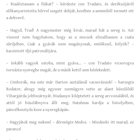
– Riadóztassam a fiúkat? – kérdezte con Tradato, és derékszíjáról
előkanyarintotta bőrrel szegett dobját, kezében a semmiből termett ott
a dobverő.
– Hagyd, Trad! A nagymester még kivár, marad hát a sereg is. Azt
viszont nem hagyhatom, hogy az a mocsok elinalhasson a csata
sűrűjében. Csak a gyávák nem magányosak, emlékszel, kölyök? –
kacsintott ifjú patronáltjára.
– Inkább vagyok ostoba, mint gyáva… – con Tradato vicsorogva
tornázta nyeregbe magát, de a másik kettő sem késlekedett.
– Cimborák, ma este már Darton asztalánál vacsorázunk! – harsogta
Rodator, ahogy még egyszer szemügyre vette az alant készülődő
Vihargárda jobbszárnyát. Hisdassyn kiléptetett a sereg arcvonalából, és
attól jó húszlábnyira állt meg. Hatalmas kardja a hüvelyében,
páncélkesztyűs keze a nyeregkápán.
– Hagyjátok meg nekem! – dörmögte Medve. – Mindenki itt marad, ez
parancs!