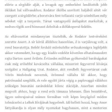
elérte a sírgödör alját, a lovagok egy emberként lendítették jobb
öklüket bal vállvasukhoz. Rodator ökölbe szorított baljából sötét vér
csorgott a sírgödörbe; a borotvára fent tollazatú varjú-szimbólum mély
sebeket vájt a tenyerén. Társai vastagnyelű ásólapátot markoltak, a
nedves rögök zord himnuszt doboltak a diófakoporsó fedelén.
Az eltávozottat mindannyian tisztelték, de Rodator testvéreként
szerette Assort. A sír körül állókhoz hasonlóan, ő is varjúlovag volt, a
rend beavatottja. Befelé forduló művészlelke erőszakosságra legfeljebb
akkor vetemedett, ha egy-egy kiadós vedelést követően elhatalmasodott
rajta Darton szent őrülete. Évtizedes múltban gyökeredző barátságukat
csak még erősebbé kovácsolta vállalása, miszerint fegyverrel kívánja
szolgálni a Hallgatag Urat. Rodator, akit rendbéli fegyvertársai csak
Vörös Medvének neveztek, örömmel vállalta fel akkor, hogy
patrónusául szegődik, és vele együtt járta végig a paplovaggá váláshoz
szükséges beavatási zarándoklat kilenc stációját. Assorban minden
megvolt ahhoz, hogy a rend erős támasza lehessen. Ékes beszédével,
ügyes szénrajzaival számos formában volt képes lenyűgöző módon
tolmácsolni a Lelkek Bírájának kegyelmét. Idő kellett hozzá, hogy Assor
fattyúkardja is olyan mély nyomokat hagyhasson, mint a mesterien