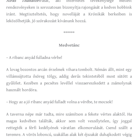
Airas Thanator
írását, aki internetes tevékenysége mellett
rendezvényeken is sorozatosan bizonyítja rajongását a kedves hobbink
iránt. Megtiszteltetés, hogy novelláját a Krónikák berkeiben is
leközölhetjük. Jó szórakozást kívánunk hozzá.
******
Medvetánc
– A ribanc anyád fulladna vérbe!
A lovag bozontos arcán érzelmek vihara tombolt. Némán állt, mint egy
villámsújtotta ősöreg tölgy, addig derűs tekintetéből most sütött a
gyűlölet. Kezében a pecsétes levéllel visszaereszkedett a zsámolynak
használt hordóra.
– Hogy az a jó ribanc anyád fulladt volna a vérébe, te mocsok!
A taverna népe már tudta, mire számítson a fekete vértes alaktól. Ha
magas kedvében találták, akkor sem volt veszélytelen, így joggal
rettegték a férfi kedélyének váratlan elkomorulását. Csend szállt a
teremre. A vörös loboncú, szakállas alak két éjszakát duhajkodott végig