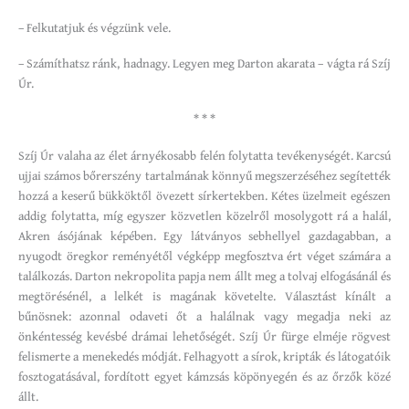
– Felkutatjuk és végzünk vele.
– Számíthatsz ránk, hadnagy. Legyen meg Darton akarata – vágta rá Szíj
Úr.
* * *
Szíj Úr valaha az élet árnyékosabb felén folytatta tevékenységét. Karcsú
ujjai számos bőrerszény tartalmának könnyű megszerzéséhez segítették
hozzá a keserű bükköktől övezett sírkertekben. Kétes üzelmeit egészen
addig folytatta, míg egyszer közvetlen közelről mosolygott rá a halál,
Akren ásójának képében. Egy látványos sebhellyel gazdagabban, a
nyugodt öregkor reményétől végképp megfosztva ért véget számára a
találkozás. Darton nekropolita papja nem állt meg a tolvaj elfogásánál és
megtörésénél, a lelkét is magának követelte. Választást kínált a
bűnösnek: azonnal odaveti őt a halálnak vagy megadja neki az
önkéntesség kevésbé drámai lehetőségét. Szíj Úr fürge elméje rögvest
felismerte a menekedés módját. Felhagyott a sírok, kripták és látogatóik
fosztogatásával, fordított egyet kámzsás köpönyegén és az őrzők közé
állt.