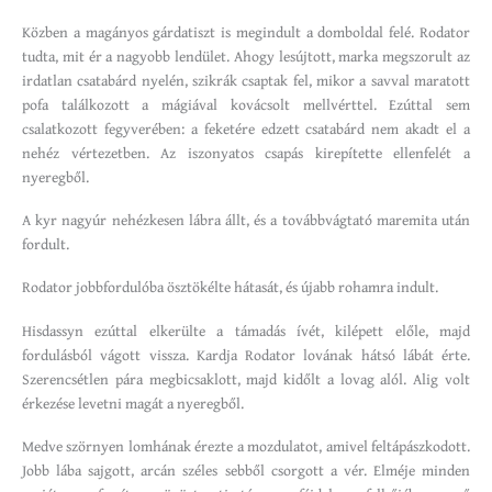
Közben a magányos gárdatiszt is megindult a domboldal felé. Rodator
tudta, mit ér a nagyobb lendület. Ahogy lesújtott, marka megszorult az
irdatlan csatabárd nyelén, szikrák csaptak fel, mikor a savval maratott
pofa találkozott a mágiával kovácsolt mellvérttel. Ezúttal sem
csalatkozott fegyverében: a feketére edzett csatabárd nem akadt el a
nehéz vértezetben. Az iszonyatos csapás kirepítette ellenfelét a
nyeregből.
A kyr nagyúr nehézkesen lábra állt, és a továbbvágtató maremita után
fordult.
Rodator jobbfordulóba ösztökélte hátasát, és újabb rohamra indult.
Hisdassyn ezúttal elkerülte a támadás ívét, kilépett előle, majd
fordulásból vágott vissza. Kardja Rodator lovának hátsó lábát érte.
Szerencsétlen pára megbicsaklott, majd kidőlt a lovag alól. Alig volt
érkezése levetni magát a nyeregből.
Medve szörnyen lomhának érezte a mozdulatot, amivel feltápászkodott.
Jobb lába sajgott, arcán széles sebből csorgott a vér. Elméje minden