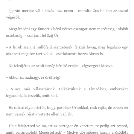
– Igazán merész vállalkozás lesz, uram – mondta Gus halkan az asztal
végéről.
– Megtámadni egy famort kísérő vértes osztagot nem merészség, inkább
ostobaság! – csattant fel Szíj Úr.
– A hírek szerint hüllőfejű szerzetesek, félszáz lovag, meg legalább egy
átkozott magitor tart velük – csatlakozott hozzá Akren is.
– Ne feledjétek az arcátlanság bénító erejét – vigyorgott Medve.
– Akkor is, hadnagy, ez őrültség!
– Nincs más választásunk. Felkészülünk a támadásra, embereket
fogadunk, és tesszük, amit kell.
– Ha neked olyan sietős, hogy parolázz Urunkkal, csak rajta, de ebben én
nem veszek részt – vetette ellen Szíj Úr.
– Ha elfelejtetted volna, ezt az osztagot én vezetem, te pedig azt teszed,
amit parancsolok! Megértetted? – Medve dörmögése lassan erősödött