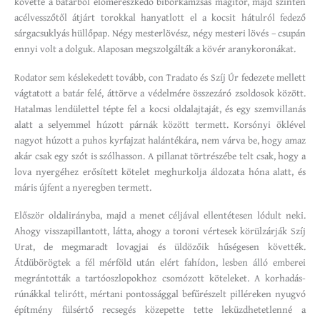
követte a batárból előmerészkedő bíborkámzsás magitor, majd szintén
acélvesszőtől átjárt torokkal hanyatlott el a kocsit hátulról fedező
sárgacsuklyás hüllőpap. Négy mesterlövész, négy mesteri lövés – csupán
ennyi volt a dolguk. Alaposan megszolgálták a kövér aranykoronákat.
Rodator sem késlekedett tovább, con Tradato és Szíj Úr fedezete mellett
vágtatott a batár felé, áttörve a védelmére összezáró zsoldosok között.
Hatalmas lendülettel tépte fel a kocsi oldalajtaját, és egy szemvillanás
alatt a selyemmel húzott párnák között termett. Korsónyi öklével
nagyot húzott a puhos kyrfajzat halántékára, nem várva be, hogy amaz
akár csak egy szót is szólhasson. A pillanat törtrészébe telt csak, hogy a
lova nyergéhez erősített kötelet meghurkolja áldozata hóna alatt, és
máris újfent a nyeregben termett.
Először oldalirányba, majd a menet céljával ellentétesen lódult neki.
Ahogy visszapillantott, látta, ahogy a toroni vértesek körülzárják Szíj
Urat, de megmaradt lovagjai és üldözőik hűségesen követték.
Átdübörögtek a fél mérföld után elért fahídon, lesben álló emberei
megrántották a tartóoszlopokhoz csomózott köteleket. A korhadás-
rúnákkal telirótt, mértani pontossággal befűrészelt pilléreken nyugvó
építmény fülsértő recsegés közepette tette leküzdhetetlenné a