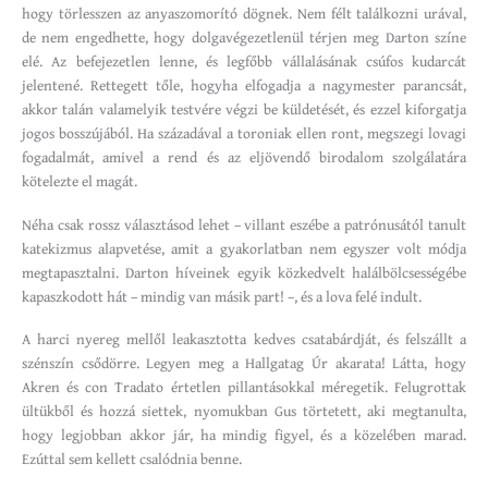
hogy törlesszen az anyaszomorító dögnek. Nem félt találkozni urával,
de nem engedhette, hogy dolgavégezetlenül térjen meg Darton színe
elé. Az befejezetlen lenne, és legfőbb vállalásának csúfos kudarcát
jelentené. Rettegett tőle, hogyha elfogadja a nagymester parancsát,
akkor talán valamelyik testvére végzi be küldetését, és ezzel kiforgatja
jogos bosszújából. Ha századával a toroniak ellen ront, megszegi lovagi
fogadalmát, amivel a rend és az eljövendő birodalom szolgálatára
kötelezte el magát.
Néha csak rossz választásod lehet – villant eszébe a patrónusától tanult
katekizmus alapvetése, amit a gyakorlatban nem egyszer volt módja
megtapasztalni. Darton híveinek egyik közkedvelt halálbölcsességébe
kapaszkodott hát – mindig van másik part! –, és a lova felé indult.
A harci nyereg mellől leakasztotta kedves csatabárdját, és felszállt a
szénszín csődörre. Legyen meg a Hallgatag Úr akarata! Látta, hogy
Akren és con Tradato értetlen pillantásokkal méregetik. Felugrottak
ültükből és hozzá siettek, nyomukban Gus törtetett, aki megtanulta,
hogy legjobban akkor jár, ha mindig figyel, és a közelében marad.
Ezúttal sem kellett csalódnia benne.