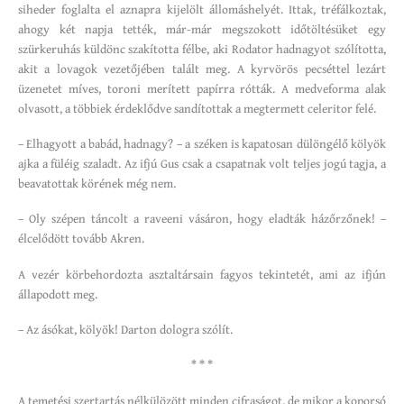
siheder foglalta el aznapra kijelölt állomáshelyét. Ittak, tréfálkoztak,
ahogy két napja tették, már-már megszokott időtöltésüket egy
szürkeruhás küldönc szakította félbe, aki Rodator hadnagyot szólította,
akit a lovagok vezetőjében talált meg. A kyrvörös pecséttel lezárt
üzenetet míves, toroni merített papírra rótták. A medveforma alak
olvasott, a többiek érdeklődve sandítottak a megtermett celeritor felé.
– Elhagyott a babád, hadnagy? – a széken is kapatosan dülöngélő kölyök
ajka a füléig szaladt. Az ifjú Gus csak a csapatnak volt teljes jogú tagja, a
beavatottak körének még nem.
– Oly szépen táncolt a raveeni vásáron, hogy eladták házőrzőnek! –
élcelődött tovább Akren.
A vezér körbehordozta asztaltársain fagyos tekintetét, ami az ifjún
állapodott meg.
– Az ásókat, kölyök! Darton dologra szólít.
* * *
A temetési szertartás nélkülözött minden cifraságot, de mikor a koporsó