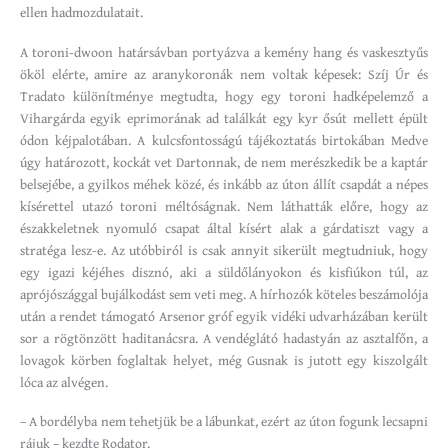
ellen hadmozdulatait.
A toroni-dwoon határsávban portyázva a kemény hang és vaskesztyűs
ököl elérte, amire az aranykoronák nem voltak képesek: Szíj Úr és
Tradato különítménye megtudta, hogy egy toroni hadképelemző a
Vihargárda egyik eprimorának ad találkát egy kyr ősút mellett épült
ódon kéjpalotában. A kulcsfontosságú tájékoztatás birtokában Medve
úgy határozott, kockát vet Dartonnak, de nem merészkedik be a kaptár
belsejébe, a gyilkos méhek közé, és inkább az úton állít csapdát a népes
kísérettel utazó toroni méltóságnak. Nem láthatták előre, hogy az
északkeletnek nyomuló csapat által kísért alak a gárdatiszt vagy a
stratéga lesz-e. Az utóbbiról is csak annyit sikerült megtudniuk, hogy
egy igazi kéjéhes disznó, aki a süldőlányokon és kisfiúkon túl, az
aprójószággal bujálkodást sem veti meg. A hírhozók köteles beszámolója
után a rendet támogató Arsenor gróf egyik vidéki udvarházában került
sor a rögtönzött haditanácsra. A vendéglátó hadastyán az asztalfőn, a
lovagok körben foglaltak helyet, még Gusnak is jutott egy kiszolgált
lóca az alvégen.
– A bordélyba nem tehetjük be a lábunkat, ezért az úton fogunk lecsapni
rájuk – kezdte Rodator.