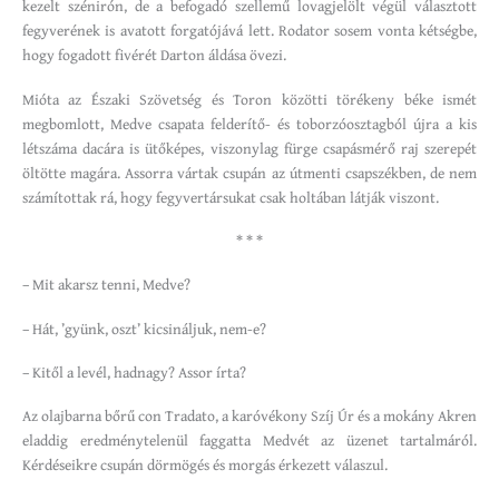
kezelt szénirón, de a befogadó szellemű lovagjelölt végül választott
fegyverének is avatott forgatójává lett. Rodator sosem vonta kétségbe,
hogy fogadott fivérét Darton áldása övezi.
Mióta az Északi Szövetség és Toron közötti törékeny béke ismét
megbomlott, Medve csapata felderítő- és toborzóosztagból újra a kis
létszáma dacára is ütőképes, viszonylag fürge csapásmérő raj szerepét
öltötte magára. Assorra vártak csupán az útmenti csapszékben, de nem
számítottak rá, hogy fegyvertársukat csak holtában látják viszont.
* * *
– Mit akarsz tenni, Medve?
– Hát, ’gyünk, oszt’ kicsináljuk, nem-e?
– Kitől a levél, hadnagy? Assor írta?
Az olajbarna bőrű con Tradato, a karóvékony Szíj Úr és a mokány Akren
eladdig eredménytelenül faggatta Medvét az üzenet tartalmáról.
Kérdéseikre csupán dörmögés és morgás érkezett válaszul.