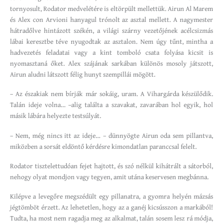
tornyosult, Rodator medvelétére is eltörpült mellettük. Airun Al Marem
és Alex con Arvioni hanyagul trónolt az asztal mellett. A nagymester
hátradőlve hintázott székén, a világi szárny vezetőjének acélcsizmás
lábai keresztbe téve nyugodtak az asztalon. Nem úgy tűnt, mintha a
hadvezetés feladatai vagy a kint tomboló csata folyása kicsit is
nyomasztaná őket. Alex szájának sarkában különös mosoly játszott,
Airun aludni látszott félig hunyt szempillái mögött.
– Az északiak nem bírják már sokáig, uram. A Vihar­gárda készülődik.
Talán ideje volna… –alig találta a szavakat, zavarában hol egyik, hol
másik lábára helyezte testsúlyát.
– Nem, még nincs itt az ideje… – dünnyögte Airun oda sem pillantva,
miközben a sorsát eldöntő kérdésre kimondatlan paranccsal felelt.
Rodator tisztelettudóan fejet hajtott, és szó nélkül kihátrált a sátorból,
nehogy olyat mondjon vagy tegyen, amit utána keservesen megbánna.
Kilépve a levegőre megszédült egy pillanatra, a gyomra helyén mázsás
jégtömböt érzett. Az lehetetlen, hogy az a ganéj kicsússzon a markából!
Tudta, ha most nem ragadja meg az alkalmat, talán sosem lesz rá módja,