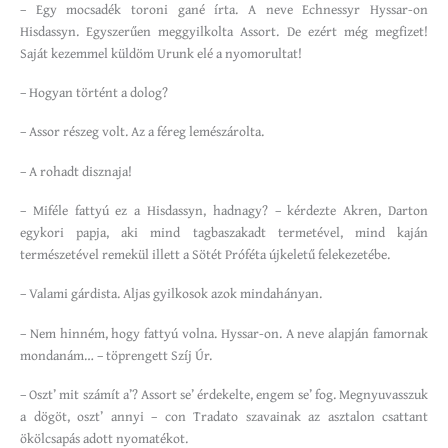
– Egy mocsadék toroni gané írta. A neve Echnessyr Hyssar-on
Hisdassyn. Egyszerűen meggyilkolta Assort. De ezért még megfizet!
Saját kezemmel küldöm Urunk elé a nyomorultat!
– Hogyan történt a dolog?
– Assor részeg volt. Az a féreg lemészárolta.
– A rohadt disznaja!
– Miféle fattyú ez a Hisdassyn, hadnagy? – kérdezte Akren, Darton
egykori papja, aki mind tagbaszakadt termetével, mind kaján
természetével remekül illett a Sötét Próféta újkeletű felekezetébe.
– Valami gárdista. Aljas gyilkosok azok mindahányan.
– Nem hinném, hogy fattyú volna. Hyssar-on. A neve alapján famornak
mondanám… – töprengett Szíj Úr.
– Oszt’ mit számít a’? Assort se’ érdekelte, engem se’ fog. Megnyuvasszuk
a dögöt, oszt’ annyi – con Tradato szavainak az asztalon csattant
ökölcsapás adott nyomatékot.