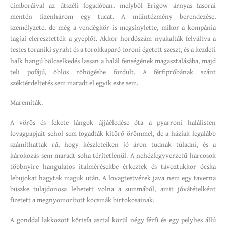
cimboráival az útszéli fogadóban, melyből Erigow árnyas fasorai
mentén tizenhárom egy tucat. A műintézmény berendezése,
személyzete, de még a vendégkör is megsínylette, mikor a kompánia
tagjai eleresztették a gyeplőt. Akkor hordószám nyakalták felváltva a
testes toraniki syraht és a torokkaparó toroni égetett szeszt, és a kezdeti
halk hangú bölcselkedés lassan a halál fenségének magasztalásába, majd
teli pofájú, öblös röhögésbe fordult. A férfipróbának szánt
széktérdeltetés sem maradt el egyik este sem.
Maremiták.
A vörös és fekete lángok újjáéledése óta a pyarroni halálisten
lovagpapjait sehol sem fogadták kitörő örömmel, de a háziak legalább
számíthattak rá, hogy készleteiken jó áron tudnak túladni, és a
károkozás sem maradt soha térítetlenül. A nehézfegyverzetű harcosok
többnyire hangulatos italmérésekbe érkeztek és távoztukkor ócska
lebujokat hagytak maguk után. A lovagtestvérek java nem egy taverna
büszke tulajdonosa lehetett volna a summából, amit jóvátételként
fizetett a megnyomorított kocsmák birtokosainak.
A gonddal lakkozott kőrisfa asztal körül négy férfi és egy pelyhes állú