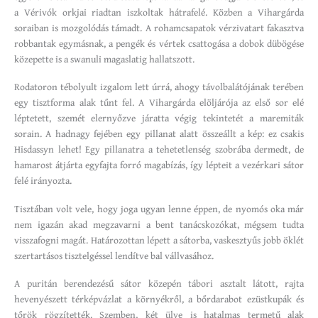
a Vérivók orkjai riadtan iszkoltak hátrafelé. Közben a Vihargárda
soraiban is mozgolódás támadt. A rohamcsapatok vérzivatart fakasztva
robbantak egymásnak, a pengék és vértek csattogása a dobok dübögése
közepette is a swanuli magaslatig hallatszott.
Rodatoron tébolyult izgalom lett úrrá, ahogy távolbalátójának terében
egy tisztforma alak tűnt fel. A Vihargárda elöljárója az első sor elé
léptetett, szemét elernyőzve járatta végig tekintetét a maremiták
sorain. A hadnagy fejében egy pillanat alatt összeállt a kép: ez csakis
Hisdassyn lehet! Egy pillanatra a tehetetlenség szobrába dermedt, de
hamarost átjárta egyfajta forró magabízás, így lépteit a vezérkari sátor
felé irányozta.
Tisztában volt vele, hogy joga ugyan lenne éppen, de nyomós oka már
nem igazán akad megzavarni a bent tanácskozókat, mégsem tudta
visszafogni magát. Határozottan lépett a sátorba, vaskesztyűs jobb öklét
szertartásos tisztelgéssel lendítve bal vállvasához.
A puritán berendezésű sátor közepén tábori asztalt látott, rajta
hevenyészett térképvázlat a környékről, a bőrdarabot ezüstkupák és
tőrök rögzítették. Szemben, két ülve is hatalmas termetű alak