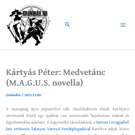
Skip
to
content
Search
Main
Menu
Kártyás Péter: Medvetánc
(M.A.G.U.S. novella)
Gulandro
/
2015.12.09.
A manapság újra népszerűvé vált Zászlóháborús témát körüljáró
történetek közül egy újabbat van szerencsém bejelenteni nektek és
figyelmetekbe ajánlani. A nagymultú társoldalunk, a
Darton Lovagjaiból
lett otthonos Taknyos Varnyú Vendégfogadóval
karöltve adjuk közre