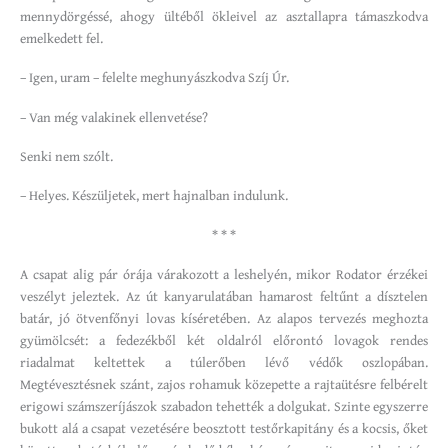
mennydörgéssé, ahogy ültéből ökleivel az asztallapra támaszkodva
emelkedett fel.
– Igen, uram – felelte meghunyászkodva Szíj Úr.
– Van még valakinek ellenvetése?
Senki nem szólt.
– Helyes. Készüljetek, mert hajnalban indulunk.
* * *
A csapat alig pár órája várakozott a leshelyén, mikor Rodator érzékei
veszélyt jeleztek. Az út kanyarulatában hamarost feltűnt a dísztelen
batár, jó ötvenfőnyi lovas kíséretében. Az alapos tervezés meghozta
gyümölcsét: a fedezékből két oldalról előrontó lovagok rendes
riadalmat keltettek a túlerőben lévő védők oszlopában.
Megtévesztésnek szánt, zajos rohamuk közepette a rajtaütésre felbérelt
erigowi számszeríjászok szabadon tehették a dolgukat. Szinte egyszerre
bukott alá a csapat vezetésére beosztott testőrkapitány és a kocsis, őket