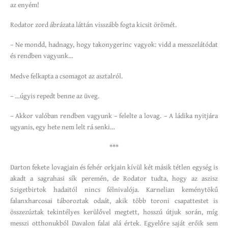
az enyém!
Rodator zord ábrázata láttán visszább fogta kicsit örömét.
– Ne mondd, hadnagy, hogy takonygerinc vagyok: vidd a messzelátódat
és rendben vagyunk…
Medve felkapta a csomagot az asztalról.
– …úgyis repedt benne az üveg.
– Akkor valóban rendben vagyunk – felelte a lovag. – A ládika nyitjára
ugyanis, egy hete nem lelt rá senki…
***
Darton fekete lovagjain és fehér orkjain kívül két másik tétlen egység is
akadt a sagrahasi sík peremén, de Rodator tudta, hogy az aszisz
Szigetbirtok hadaitól nincs félnivalója. Karnelian keménytökű
falanxharcosai táboroztak odaát, akik több toroni csapattestet is
összezúztak tekintélyes kerülővel megtett, hosszú útjuk során, míg
messzi otthonukból Davalon falai alá értek. Egyelőre saját erőik sem