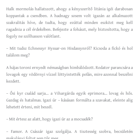
Halk mormolás hallatszott, ahogy a kényszerítő litánia igéi darabosan
koppantak a csendben. A hadnagy sosem volt igazán az alkalmazott
szakralitás híve, de tudta, hogy ezúttal minden eszközt meg kell
ragadnia a cél érdekében. Befejezte a fohászt, mely biztosította, hogy a
fogoly ne szólhasson valótlant.
– Mit tudsz Echnessyr Hyssar-on Hisdassynról? Kicsoda a fickó és hol
találom meg?
A hájas toroni ernyedt némaságban himbálódzott. Rodator parancsára a
lovagok egy vödörnyi vízzel löttyintették pofán, mire azonnal beszélni
kezdett.
– Ősi kyr család sarja… a Vihargárda egyik eprimora… lovag és hős.
Gazdag és hatalmas. Igazi úr – kásásan formálta a szavakat, eleinte alig
lehetett érteni, mit beszél.
– Mit értesz az alatt, hogy igazi úr az a mocsadék?
– Famor. A Császár igaz szolgálja. A tisztesség szobra, becsületén
makulányi foltot sem tűr meg.