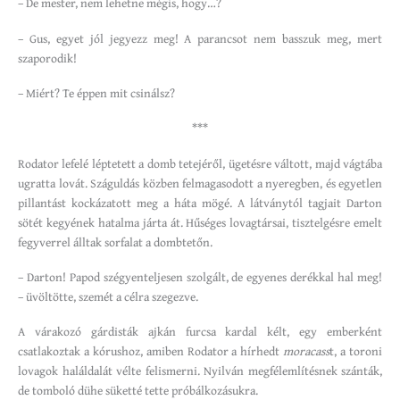
– De mester, nem lehetne mégis, hogy…?
– Gus, egyet jól jegyezz meg! A parancsot nem basszuk meg, mert
szaporodik!
– Miért? Te éppen mit csinálsz?
***
Rodator lefelé léptetett a domb tetejéről, ügetésre váltott, majd vágtába
ugratta lovát. Száguldás közben felmagasodott a nyeregben, és egyetlen
pillantást kockázatott meg a háta mögé. A látványtól tagjait Darton
sötét kegyének hatalma járta át. Hűséges lovagtársai, tisztelgésre emelt
fegyverrel álltak sorfalat a dombtetőn.
– Darton! Papod szégyenteljesen szolgált, de egyenes derékkal hal meg!
– üvöltötte, szemét a célra szegezve.
A várakozó gárdisták ajkán furcsa kardal kélt, egy emberként
csatlakoztak a kórushoz, amiben Rodator a hírhedt
moracass
t, a toroni
lovagok haláldalát vélte felismerni. Nyilván megfélemlítésnek szánták,
de tomboló dühe süketté tette próbálkozásukra.