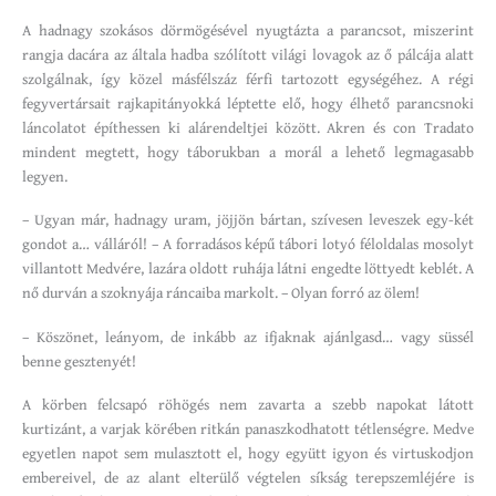
A hadnagy szokásos dörmögésével nyugtázta a parancsot, miszerint
rangja dacára az általa hadba szólított világi lovagok az ő pálcája alatt
szolgálnak, így közel másfélszáz férfi tartozott egységéhez. A régi
fegyvertársait rajkapitányokká léptette elő, hogy élhető parancsnoki
láncolatot építhessen ki alárendeltjei között. Akren és con Tradato
mindent megtett, hogy táborukban a morál a lehető legmagasabb
legyen.
– Ugyan már, hadnagy uram, jöjjön bártan, szívesen leveszek egy-két
gondot a… válláról! – A forradásos képű tábori lotyó féloldalas mosolyt
villantott Medvére, lazára oldott ruhája látni engedte löttyedt keblét. A
nő durván a szoknyája ráncaiba markolt. – Olyan forró az ölem!
– Köszönet, leányom, de inkább az ifjaknak ajánlgasd… vagy süssél
benne gesztenyét!
A körben felcsapó röhögés nem zavarta a szebb napokat látott
kurtizánt, a varjak körében ritkán panaszkodhatott tétlenségre. Medve
egyetlen napot sem mulasztott el, hogy együtt igyon és virtuskodjon
embereivel, de az alant elterülő végtelen síkság terepszemléjére is