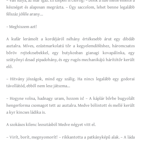
– Van súlya, az már igaz. És szépen is csörög! – Donk a füle mellé emelte a
készséget és alaposan megrázta. – Úgy saccolom, lehet benne legalább
félszáz jóféle arany…
– Meghiszem azt!
A kufár lerámolt a kordéjáról néhány értékesebb árut egy dibdáb
asztalra. Míves, ezüstmarkolatú tőr a kegyelemdöféshez, háromcsatos
bőröv rejtekzsebekkel, egy butykosban gianagi kovapálinka, egy
szütyőnyi dzsad pipadohány, és egy rugós mechanikájú hárítótőr került
elő.
– Hitvány jószágok, mind egy szálig. Ha nincs legalább egy godorai
távollátód, ebből nem lesz játszma…
– Hogyne volna, hadnagy uram, hozom is! – A káplár bőrbe bugyolált
hengerforma csomagot tett az asztalra. Medve bólintott és mellé került
a kyr kincses ládika is.
A szokásos kilenc leosztásból Medve négyet vitt el.
– Virít, borít, megnyomorít! – rikkantotta a patkányképű alak. – A láda