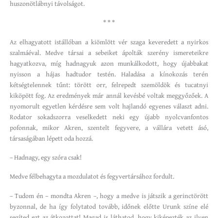
huszonötlábnyi távolságot.
* * *
Az elhagyatott istállóban a kiömlött vér szaga keveredett a nyirkos
szalmáéval. Medve társai a sebeiket ápolták szerény ismereteikre
hagyatkozva, míg hadnagyuk azon munkálkodott, hogy újabbakat
nyisson a hájas hadtudor testén. Haladása a kínokozás terén
kétségtelennek tűnt: törött orr, felrepedt szemöldök és tucatnyi
kiköpött fog. Az eredmények már annál kevésbé voltak meggyőzőek. A
nyomorult egyetlen kérdésre sem volt hajlandó egyenes választ adni.
Rodator sokadszorra veselkedett neki egy újabb nyolcvanfontos
pofonnak, mikor Akren, szentelt fegyvere, a vállára vetett ásó,
társaságában lépett oda hozzá.
– Hadnagy, egy szóra csak!
Medve félbehagyta a mozdulatot és fegyvertársához fordult.
– Tudom én – mondta Akren –, hogy a medve is játszik a gerinctörött
byzonnal, de ha így folytatod tovább, időnek előtte Urunk színe elé
segíted ezt az átkozottat! Magad is láthatod, hogy kiképezték az ilyen