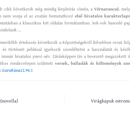
 cikk következik még mindig lényleírás címén, a
Vérnarancsé
, mely
an nem vonja el az ezután bemutatkozó
első hivatalos karakterlap
tatásban a klasszikus két oldalas formátumban. Sok-sok hasonló papí
gondolunk …
kimerítőbb értekezés következik a Képzettségekről Bővebben rovat fo
i és történeti példával igyekszik szemléltetni a használatát és későb
immár hivatalos ynevi név. Zárásképpen (és a bevezető megszokott öl
tékos rendezvényen született
versek, balladák és költemények sze
:
GuruRúna12.94.1
(novella)