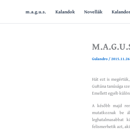
Skip
to
m.a.g.u.s.
Kalandok
Novellák
Kalando
content
M.A.G.U.
Gulandro
/
2015.11.26
Hát ezt is megértük
GuRúna tanúsága sze
Emellett egyéb különl
A később majd reng
mutatkoznak be ál
leghatalmasabbat 
felismerhetik azt, a