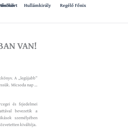
rónikák
 Hősökért
Hullámkirály
Regélő Főnix
ÁBAN VAN!
kkönyv. A „legújabb”
essük. Micsoda nap …
cegei és fejedelmei
ttával bevezetik a
ikások személyében
özvetetten kiváltója.