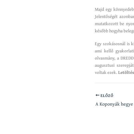
Majd egy könnyedebb
Jelentőségét azonb
mutatkozott be nyom
később hogyha bele
Egy szokásosnál is 
ami kellő gyakorlat
olvasmány, a DREDD 
augusztusi szerepjá
voltak ezek.
Letöltés
ELŐZŐ
A Koponyák hegye 