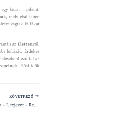
 egy kicsit … pihent.
nak
, mely első ízben
rért vágtak ki fákat
lyamán az
Élettanró
l,
bi leírását. Érdekes
elésében) ezúttal az
repelnek
. Hősi idők
KÖVETKEZŐ
Virágkapuk ostroma – I. fejezet – Repülj velem! (M.A.G.U.S. novella)