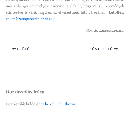
már róla, így valamelyest aszerint is alakult, hogy milyen események
színterévé is válik majd ez az elveszettnek hitt városállam.
Letöltés:
roxen(szabopeter)kalandozok
(forrás: kalandozok.hu)
ELŐZŐ
KÖVETKEZŐ
Hozzászólás írása
Hozzászólás küldéséhez
be kell jelentkezni
.