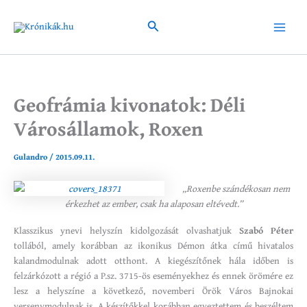
Skip
to
Search
Main
content
Menu
Geofrámia kivonatok: Déli
Városállamok, Roxen
Gulandro
/
2015.09.11.
„Roxenbe szándékosan nem
érkezhet az ember, csak ha alaposan eltévedt.”
Klasszikus ynevi helyszín kidolgozását olvashatjuk
Szabó Péter
tollából, amely korábban az ikonikus Démon átka című hivatalos
kalandmodulnak adott otthont. A kiegészítőnek hála időben is
felzárkózott a régió a P.sz. 3715-ös eseményekhez és ennek örömére ez
lesz a helyszíne a következő, novemberi Örök Város Bajnokai
versenymodulnak is. A készítőkkel korábban egyeztettem és beszéltem