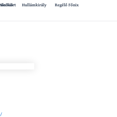
rónikák
 Hősökért
Hullámkirály
Regélő Főnix
h/