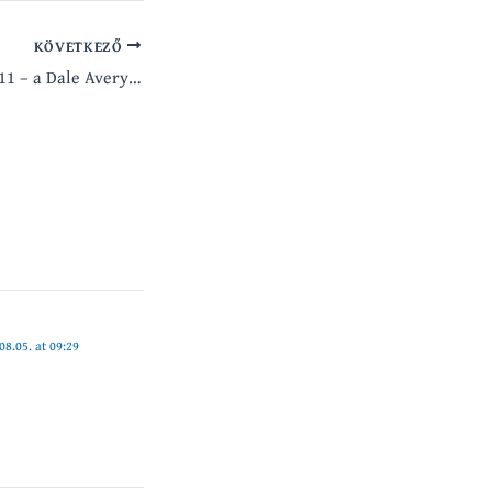
KÖVETKEZŐ
M.A.G.U.S. Eredet #11 – a Dale Avery féle Gorvik …
08.05. at 09:29