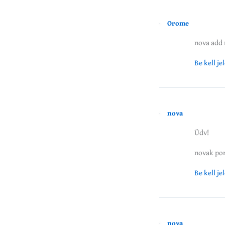
Orome
nova add 
Be kell j
nova
Üdv!
novak pon
Be kell j
nova