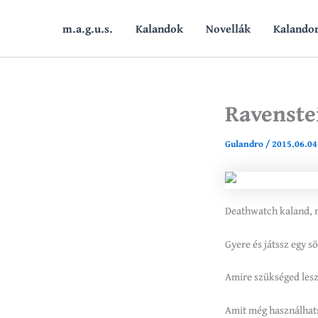
Skip
to
m.a.g.u.s.
Kalandok
Novellák
Kalando
content
Ravenste
Gulandro
/
2015.06.04
Deathwatch kaland, m
Gyere és játssz egy s
Amire szükséged lesz
Amit még használhat