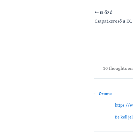
ELŐZŐ
10 thoughts o
Orome
https://
Be kell j