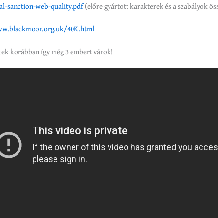
al-
sanction-web-quality.pdf
(előre gyártott karakterek és a szabályok ös
ww.
blackmoor.org.uk/40K.html
tek korábban így még 3 embert várok!