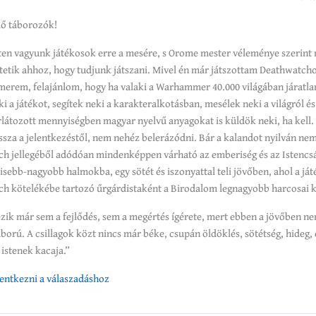
ő táborozók!
ten vagyunk játékosok erre a mesére, s Orome mester véleménye szerint 
tetik ahhoz, hogy tudjunk játszani. Mivel én már játszottam Deathwatchot
ismerem, felajánlom, hogy ha valaki a Warhammer 40.000 világában járatl
i a játékot, segítek neki a karakteralkotásban, mesélek neki a világról és
orlátozott mennyiségben magyar nyelvű anyagokat is küldök neki, ha kell. 
issza a jelentkezéstől, nem nehéz belerázódni. Bár a kalandot nyilván ne
h jellegéből adódóan mindenképpen várható az emberiség és az Istencsá
kisebb-nagyobb halmokba, egy sötét és iszonyattal teli jövőben, ahol a já
h kötelékébe tartozó űrgárdistaként a Birodalom legnagyobb harcosai k
zik már sem a fejlődés, sem a megértés ígérete, mert ebben a jövőben ne
ború. A csillagok közt nincs már béke, csupán öldöklés, sötétség, hideg, 
 istenek kacaja.”
elentkezni a válaszadáshoz