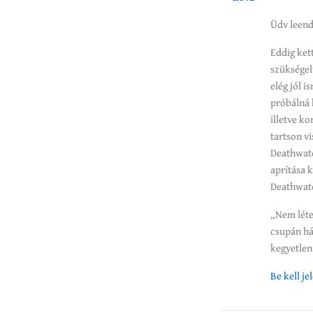
Üdv leend
Eddig ket
szükségel
elég jól 
próbálná k
illetve k
tartson v
Deathwatc
aprítása 
Deathwatc
„Nem léte
csupán há
kegyetlen
Be kell j