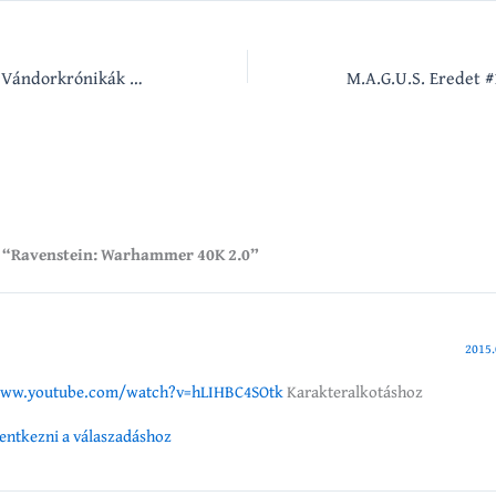
Csapatkereső a IX. Vándorkrónikák Táborra
n “Ravenstein: Warhammer 40K 2.0”
2015.
www.youtube.com/watch?v=hLIHBC4SOtk
Karakteralkotáshoz
elentkezni a válaszadáshoz