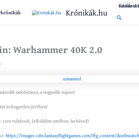
Vándork
Fanfár a
Krónikák.hu
rkrónikák
Search
in: Warhammer 40K 2.0
.
ásodik nekifutásra, a negyedik napon!
ötét és kegyetlen jövőben!
: core rulebook, (elküldöm emilben, ha kéred)
sz:
https://images-
cdn.fantasyflightgames.com/
ffg_content/deathwatc