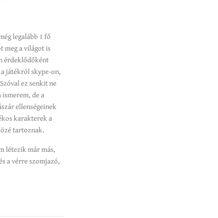
még legalább 1 fő
 meg a világot is
an érdeklődőként
 a játékról skype-on,
Szóval ez senkit ne
m ismerem, de a
szár ellenségeinek
tékos karakterek a
özé tartoznak.
m létezik már más,
és a vérre szomjazó,