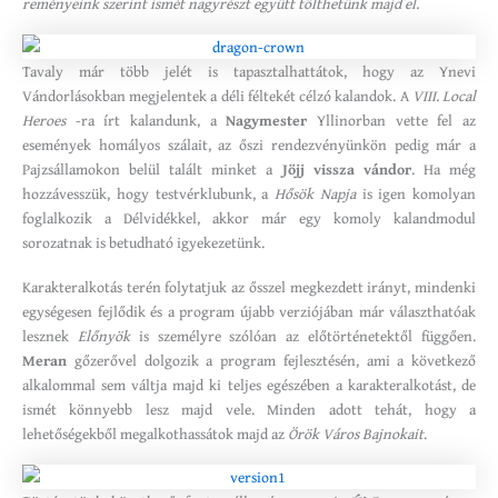
reményeink szerint ismét nagyrészt együtt tölthetünk majd el.
Tavaly már több jelét is tapasztalhattátok, hogy az Ynevi
Vándorlásokban megjelentek a déli féltekét célzó kalandok. A
VIII. Local
Heroes
-ra írt kalandunk, a
Nagymester
Yllinorban vette fel az
események homályos szálait, az őszi rendezvényünkön pedig már a
Pajzsállamokon belül talált minket a
Jöjj vissza vándor
. Ha még
hozzávesszük, hogy testvérklubunk, a
Hősök Napja
is igen komolyan
foglalkozik a Délvidékkel, akkor már egy komoly kalandmodul
sorozatnak is betudható igyekezetünk.
Karakteralkotás terén folytatjuk az ősszel megkezdett irányt, mindenki
egységesen fejlődik és a program újabb verziójában már választhatóak
lesznek
Előnyök
is személyre szólóan az előtörténetektől függően.
Meran
gőzerővel dolgozik a program fejlesztésén, ami a következő
alkalommal sem váltja majd ki teljes egészében a karakteralkotást, de
ismét könnyebb lesz majd vele. Minden adott tehát, hogy a
lehetőségekből megalkothassátok majd az
Örök Város Bajnokait
.