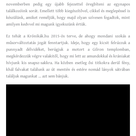
novemberben pedig egy újabb fejezettel öregbíteni az egynapos
találkozóink sorát. Emellett több kiegészítővel, cikkel és meglepéssel is
készülünk, amiket reméljük, hogy majd olyan szívesen fogadtok, mint
amilyen kedvvel mi magunk igyekszünk értük.
Ez tehát a Krónikák.hu 2015-ös terve, de ahogy mondani szokás a
műsorváltoztatás jogát fenntartjuk. Ideje, hogy egy kicsit felrázzuk a
punnyadt délvidéket, berúgjuk a motort a Gilron templomban,
megkérdezzük végre valakitől, hogy mi lett az amundokkal és krániakat
hívjunk kis snapsz-sakkra. Ha közben esetleg ősi titkokra derül fény,
khál falvakat találunk az út mentén és estére nomád lányok sátrában
találjuk magunkat … azt sem bánjuk.