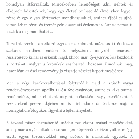
komolyan átformáltak. Mindeközben lehetőséget adni nektek és
elképzelt hőseiteknek, hogy egy életúthoz hasonló élményben legyen
része és egy olyan történetet mondhassunk el, amihez újból és újból
vissza lehet térni és (reményeink szerint) érdemes is. Ennek persze ti
lesztek a megmondhatói …
Terveink szerint következő egynapos alkalmunk
március 14-én
lesz a
szokásos rendben, módon és helyszínen, melyről hamarosan
részletesebb kiírás is érkezik majd. Ekkor már
Új-Pyarronban
kezdődik
a történet, melyet a krónikák szerkesztői közösen álmodnak meg,
hasonlóan az őszi rendezvény jó visszajelzéseket kapott meséjéhez.
Mér a régi karakteralkotással folytatódik majd a
Hősök Napja
rendezvénysorozat
április 11-én
Szekszárdon
, amire ez alkalommal
remélhetőleg mi is eljutunk megint játékosként vagy mesélőként. A
részletekről persze idejében mi is hírt adunk de érdemes majd a
honlapjukon/blogukon figyelni a fejleményeket.
A tavaszi tábor formabontó módon tér vissza szabad mesélésekkel,
amely már a nyári alkalmak során igen népszerűnek bizonyultak és úgy
esett, egyes történetekkel még adósok is maradtak egyesek. A