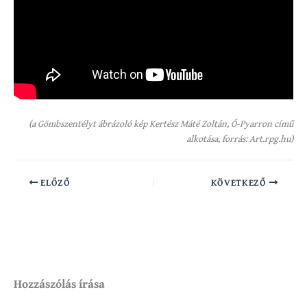
(a Gömbszentélyt ábrázoló kép Kertész Máté Zoltán, Ó-Pyarron című
alkotása, forrás: Art.rpg.hu)
ELŐZŐ
KÖVETKEZŐ
Hozzászólás írása