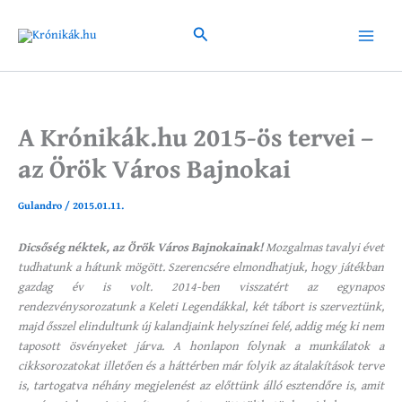
Skip
to
Search
Main
content
Menu
A Krónikák.hu 2015-ös tervei –
az Örök Város Bajnokai
Gulandro
/
2015.01.11.
Dicsőség néktek, az Örök Város Bajnokainak!
Mozgalmas tavalyi évet
tudhatunk a hátunk mögött. Szerencsére elmondhatjuk, hogy játékban
gazdag év is volt. 2014-ben visszatért az egynapos
rendezvénysorozatunk a Keleti Legendákkal, két tábort is szerveztünk,
majd ősszel elindultunk új kalandjaink helyszínei felé, addig még ki nem
taposott ösvényeket járva. A honlapon folynak a munkálatok a
cikksorozatokat illetően és a háttérben már folyik az átalakítások terve
is, tartogatva néhány megjelenést az előttünk álló esztendőre is, amit