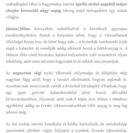
szabadfogású tábor a hagyomány szerint
április utolsó napjától május
elsején keresztül négy napig
tátong majd térkapuként egy másik
világba.
Június/Július
környékén számíthattok a következő egynapos
rendezvényünkre. Ennek a helyszíne lehet, hogy a
Városállamok
illetőségű Roxen
lesz, de lehet hogy más … a Krónikák Szerkesztői írják
majd a kalandot és reméljük addig elkészül hozzá a háttéranyag is.
A
Démon Átka
című hivatalos kaland helyszínére való visszatérés olyan
lehetőség, amit nem szívesen hagynánk ki és nektek sem javasoljuk.
Az
augusztus végi
nyári táborunk milyensége és felépítése még
nagyban függ attól, hogy a tavaszi alkalmaink, hogyan zajlanak le.
Azonban már most szavát vettük a Krónikát társalapító A’fradnak, hogy
egy igazi
gorviki kalandmodullal
járul hozzá délvidéki
kiruccanásunkhoz, olyannal, amit csak ő képes írni. Ehhez a témához
egyébként addig az Eredet cikksorozatunkban több anyag is meg fog
jelenni még.
Az ősz szokás szerint homályba és ködbe burkolózik, de mindenképp
szeretnénk október végén folytatni a Lombok Árnyán táborainkat,