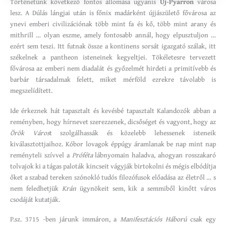
Történetünk következő fontos állomása ugyanis
Új-Pyarron
városa
lesz. A Dúlás lángjai után is főnix madárként újjászülető fővárosa az
ynevi emberi civilizációnak több mint fa és kő, több mint arany és
mithrill … olyan eszme, amely fontosabb annál, hogy elpusztuljon …
ezért sem teszi. Itt futnak össze a kontinens sorsát igazgató szálak, itt
székelnek a pantheon isteneinek kegyeltjei. Tökéletesre tervezett
fővárosa az emberi nem diadalát és győzelmét hirdeti a primitívebb és
barbár társadalmak felett, miket mérföld ezrekre távolabb is
megszelídített.
Ide érkeznek hát tapasztalt és kevésbé tapasztalt Kalandozók abban a
reményben, hogy hírnevet szerezzenek, dicsőséget és vagyont, hogy az
Örök Város
t szolgálhassák és közelebb lehessenek isteneik
kiválasztottjaihoz. Kóbor lovagok éppúgy áramlanak be nap mint nap
reményteli szívvel a
Próféta
lábnyomain haladva, ahogyan rosszakaró
tolvajok ki a tágas paloták kincseit vágyják birtokolni és mégis elbódítja
őket a szabad tereken szónokló tudós filozófusok előadása az életről … s
nem feledhetjük
Krán
ügynökeit sem, kik a semmiből kinőtt város
csodáját kutatják.
P.sz. 3715 -ben járunk immáron, a
Manifesztációs Háború
csak egy