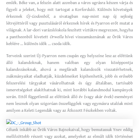
emlék. Béke van, a felszín alatt azonban a város ugrásra készen várja és
figyeli a jeleket, hogy mit tartogat a Korforduló. Különös követségek
érkeznek
Új-Godonból
, a sivatagban nap-mint nap új sejkség
létrejöttéről vagy pusztulásáról érkeznek hírek és Pyarron erőt mutat a
világnak. A lar-dori varázslóiskola feszített víztükre megrezzen, hogyha
a pantheonból kivetett
Orwella
hívei visszamásznának az Örök Város
keblére … különös idők … csoda idők.
Terveink szerint Új-Pyarron nem csupán egy helyszíne lesz az előttünk
álló kalandoknak, hanem valóban egy olyan középpontja
kalandozásoknak, ahová a megfáradt kalandozók visszatérhetnek,
zsákmányaikat eladhatják, küzdelmeiket kipihenhetik, jobb és erősebb
felszerelési tárgyakat vásárolhatnak és úgy általában, tartósabb
ismeretségeket alakíthatnak ki, mint korábbi kalandmodul kampányok
során. Ettől függetlenül az előttünk álló év (vagy akár évek) eseményei
nem lesznek olyan szigorúan összefüggőek vagy egymásra utalóak mint
amilyen a Keleti Legendák vagy az Átkozott Fészkekben voltak.
Célunk inkább az Örök Város Bajnokaival, hogy bemutassuk Ynev eddig
mellőzöttebb részeit vagy azokat, amelyeket az elmúlt idők történései