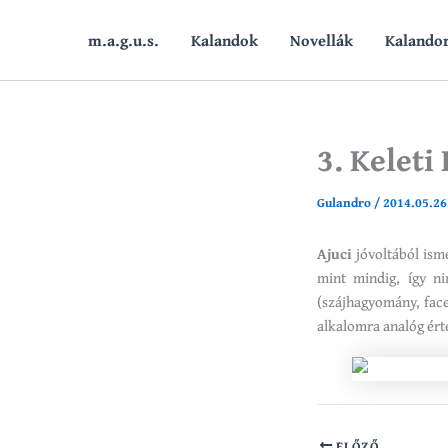
Skip
to
m.a.g.u.s.
Kalandok
Novellák
Kalando
content
3. Keleti
Gulandro
/
2014.05.26
Ajuci
jóvoltából ism
mint mindig, így n
(szájhagyomány, face
alkalomra analóg ért
ELŐZŐ