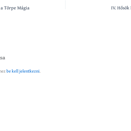
 a Törpe Mágia
IV. Hősök 
ása
éhez
be kell jelentkezni
.