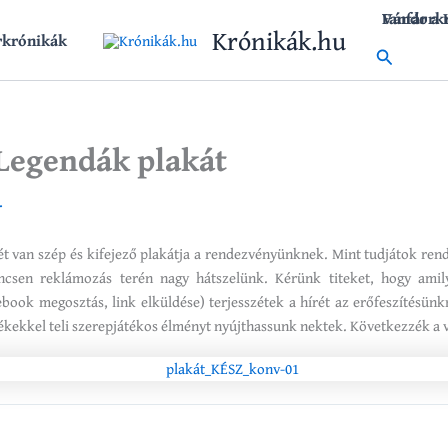
Vándork
Fanfár a
Krónikák.hu
rkrónikák
Search
 Legendák plakát
.
ét van szép és kifejező plakátja a rendezvényünknek. Mint tudjátok re
incsen reklámozás terén nagy hátszelünk. Kérünk titeket, hogy ami
book megosztás, link elküldése) terjesszétek a hírét az erőfeszítésün
ékekkel teli szerepjátékos élményt nyújthassunk nektek. Következzék a 