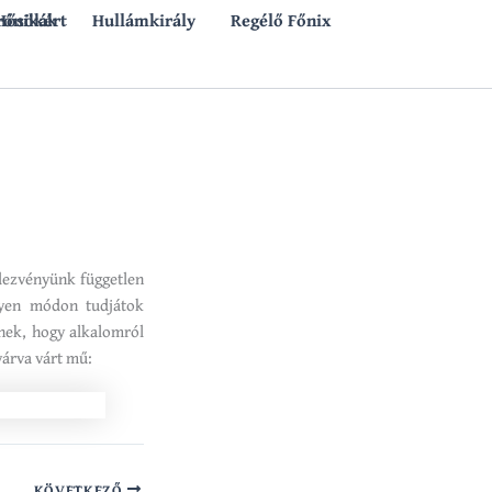
rónikák
 Hősökért
Hullámkirály
Regélő Főnix
ndezvényünk független
lyen módon tudjátok
knek, hogy alkalomról
várva várt mű:
KÖVETKEZŐ