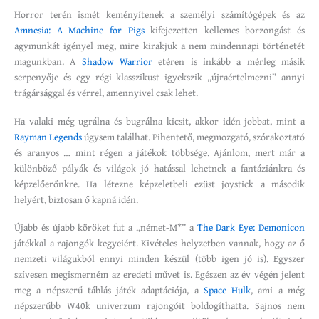
Horror terén ismét keményítenek a személyi számítógépek és az
Amnesia: A Machine for Pigs
kifejezetten kellemes borzongást és
agymunkát igényel meg, mire kirakjuk a nem mindennapi történetét
magunkban. A
Shadow Warrior
etéren is inkább a mérleg másik
serpenyője és egy régi klasszikust igyekszik „újraértelmezni” annyi
trágársággal és vérrel, amennyivel csak lehet.
Ha valaki még ugrálna és bugrálna kicsit, akkor idén jobbat, mint a
Rayman Legends
úgysem találhat. Pihentető, megmozgató, szórakoztató
és aranyos … mint régen a játékok többsége. Ajánlom, mert már a
különböző pályák és világok jó hatással lehetnek a fantáziánkra és
képzelőerőnkre. Ha létezne képzeletbeli ezüst joystick a második
helyért, biztosan ő kapná idén.
Újabb és újabb köröket fut a „német-M*” a
The Dark Eye: Demonicon
játékkal a rajongók kegyeiért. Kivételes helyzetben vannak, hogy az ő
nemzeti világukból ennyi minden készül (több igen jó is). Egyszer
szívesen megismerném az eredeti művet is. Egészen az év végén jelent
meg a népszerű táblás játék adaptációja, a
Space Hulk
, ami a még
népszerűbb W40k univerzum rajongóit boldogíthatta. Sajnos nem