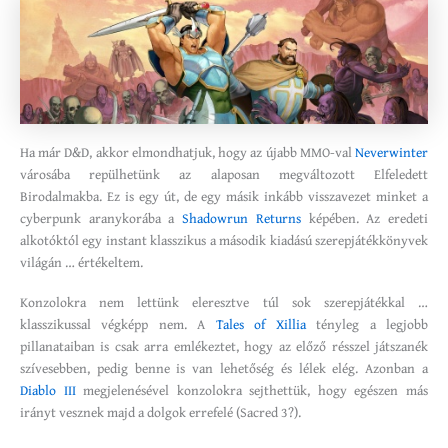
Ha már D&D, akkor elmondhatjuk, hogy az újabb MMO-val
Neverwinter
városába repülhetünk az alaposan megváltozott Elfeledett
Birodalmakba. Ez is egy út, de egy másik inkább visszavezet minket a
cyberpunk aranykorába a
Shadowrun Returns
képében. Az eredeti
alkotóktól egy instant klasszikus a második kiadású szerepjátékkönyvek
világán … értékeltem.
Konzolokra nem lettünk eleresztve túl sok szerepjátékkal …
klasszikussal végképp nem. A
Tales of Xillia
tényleg a legjobb
pillanataiban is csak arra emlékeztet, hogy az előző résszel játszanék
szívesebben, pedig benne is van lehetőség és lélek elég. Azonban a
Diablo III
megjelenésével konzolokra sejthettük, hogy egészen más
irányt vesznek majd a dolgok errefelé (Sacred 3?).