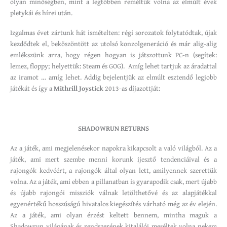
olyan minőségben, mint a legtöbben reméltük volna az elmúlt évek
pletykái és hírei után.
Izgalmas évet zártunk hát ismételten: régi sorozatok folytatódtak, újak
kezdődtek el, beköszöntött az utolsó konzolgeneráció és már alig-alig
emlékszünk arra, hogy régen hogyan is játszottunk PC-n (segítek:
lemez, floppy; helyettük: Steam és GOG). Amíg lehet tartjuk az áradattal
az iramot … amíg lehet. Addig bejelentjük az elmúlt esztendő legjobb
játékát és így a
Mithrill Joystick
2013-as díjazottját:
SHADOWRUN RETURNS
Az a játék, ami megjelenésekor napokra kikapcsolt a való világból. Az a
játék, ami mert szembe menni korunk ijesztő tendenciáival és a
rajongók kedvéért, a rajongók által olyan lett, amilyennek szerettük
volna. Az a játék, ami ebben a pillanatban is gyarapodik csak, mert újabb
és újabb rajongói missziók válnak letölthetővé és az alapjátékkal
egyenértékű hosszúságú hivatalos kiegészítés várható még az év elején.
Az a játék, ami olyan érzést keltett bennem, mintha maguk a
Shadowrun világának és rendszerének kitalálói meséltek volna nekem