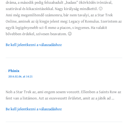
dráma, a második pedig felszabadult „badass” ökörködés iróniával,
szatirával és kikacsintásokkal. Nagy királyság mindkettő. 🙂
Ami még megemlítendő számomra, bár nem tavalyi, az a Star Trek
Online, aminek az új kiegje jelent meg: Legacy of Romulus. Szerintem az
egyik legigényesebb sci-fi mmo a piacon, s ingyenes. Ha valakit
bővebben érdekel, szívesen beavatom. 😉
Be kell jelentkezni a válaszadáshoz
Phinix
2014.02.06. at 14:21
Noh a Star Trek az, ami engem sosem vonzott. Ellenben a Saints Row az
fent van a listámon. Azt az eszeveszett őrületet, amit az a játék ad …
Be kell jelentkezni a válaszadáshoz