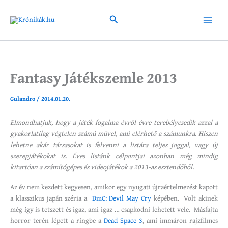
Skip
to
Search
Main
content
Menu
Fantasy Játékszemle 2013
Gulandro
/
2014.01.20.
Elmondhatjuk, hogy a játék fogalma évről-évre terebélyesedik azzal a
gyakorlatilag végtelen számú művel, ami elérhető a számunkra. Hiszen
lehetne akár társasokat is felvenni a listára teljes joggal, vagy új
szerepjátékokat is. Éves listánk célpontjai azonban még mindig
kitartóan a számítógépes és videojátékok a 2013-as esztendőből.
Az év nem kezdett kegyesen, amikor egy nyugati újraértelmezést kapott
a klasszikus japán széria a
DmC: Devil May Cry
képében. Volt akinek
még így is tetszett és igaz, ami igaz … csapkodni lehetett vele. Másfajta
horror terén lépett a ringbe a
Dead Space 3
, ami immáron rajzfilmes