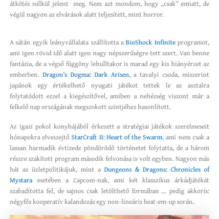
átkötés nélkül jelent meg. Nem azt mondom, hogy „csak” emiatt, de
végül nagyon az elvárások alatt teljesített, mint horror.
A sátán egyik leányvállalata szállította a
BioShock Infinite
programot,
ami igen rövid idő alatt igen nagy népszerűségre tett szert. Van benne
fantázia, de a végső függöny lehulltakor is marad egy kis hiányérzet az
emberben.
Dragon’s Dogma: Dark Arisen
, a tavalyi csoda, miszerint
japánok egy értékelhető nyugati játékot tettek le az asztalra
folytatódott ezzel a kiegészítővel, amiben a nehézség viszont már a
felkelő nap országának megszokott szintjéhez hasonlított.
Az igazi pokol konyhájából érkezett a stratégiai játékok szerelmeseit
hónapokra elveszejtő
StarCraft II: Heart of the Swarm
, ami nem csak a
lassan harmadik évtizede pöndörödő történetet folytatta, de a három
részre szakított program második felvonása is volt egyben. Nagyon más
hát az üzletpolitikájuk, mint a
Dungeons & Dragons: Chronicles of
Mystara
esetében a Capcom-nak, ami két klasszikus árkádjátékát
szabadította fel, de sajnos csak letölthető formában … pedig akkoris:
négyfős kooperatív kalandozás egy non-lineáris beat-em-up során.