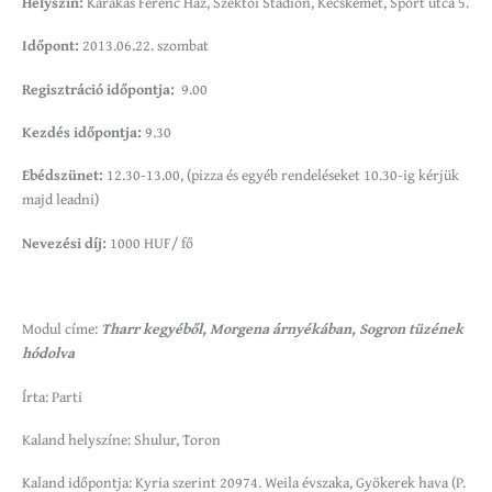
Helyszín:
Karakas Ferenc Ház, Széktói Stadion, Kecskemét, Sport utca 5.
Időpont:
2013.06.22. szombat
Regisztráció időpontja:
9.00
Kezdés időpontja:
9.30
Ebédszünet:
12.30-13.00, (pizza és egyéb rendeléseket 10.30-ig kérjük
majd leadni)
Nevezési díj:
1000 HUF/ fő
Modul címe:
Tharr kegyéből, Morgena árnyékában, Sogron tüzének
hódolva
Írta: Parti
Kaland helyszíne: Shulur, Toron
Kaland időpontja: Kyria szerint 20974. Weila évszaka, Gyökerek hava (P.