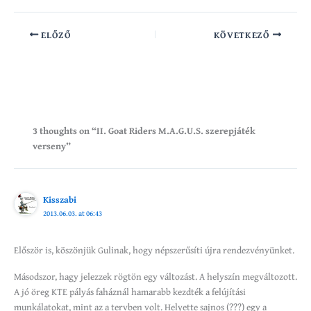
ELŐZŐ
KÖVETKEZŐ
3 thoughts on “II. Goat Riders M.A.G.U.S. szerepjáték
verseny”
Kisszabi
2013.06.03. at 06:43
Először is, köszönjük Gulinak, hogy népszerűsíti újra rendezvényünket.
Másodszor, hagy jelezzek rögtön egy változást. A helyszín megváltozott.
A jó öreg KTE pályás faháznál hamarabb kezdték a felújítási
munkálatokat, mint az a tervben volt. Helyette sajnos (???) egy a