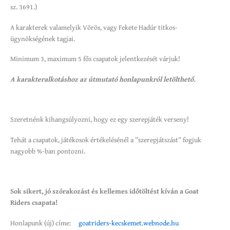
sz. 3691.)
A karakterek valamelyik Vörös, vagy Fekete Hadúr titkos-
ügynökségének tagjai.
Minimum 3, maximum 5 fős csapatok jelentkezését várjuk!
A karakteralkotáshoz az útmutató honlapunkról letölthető.
Szeretnénk kihangsúlyozni, hogy ez egy szerepjáték verseny!
Tehát a csapatok, játékosok értékelésénél a ”szerepjátszást” fogjuk
nagyobb %-ban pontozni.
Sok sikert, jó szórakozást és kellemes időtöltést kíván a Goat
Riders csapata!
Honlapunk (új) címe:
goatriders-kecskemet.webnode.
hu