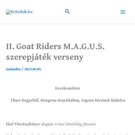
Skip
to
Search
Main
content
Menu
II. Goat Riders M.A.G.U.S.
szerepjáték verseny
Gulandro
/
2013.06.03.
Kecskeméten
Tharr kegyéből, Morgena árnyékában, Sogron tüzének hódolva
Első Törvénykönyv
alapján is lesz lehetőség játszani