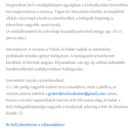
központban lévő vendéglátóipari egységben a Technika Háza Kávézóban
lesz megrendezve a verseny. Tágas tér, kényelmes fotelek, és megfelelő
ellátás várja majd a kedves jelentkezőket, a befogadó képesség is
jelentősen nagyobb, mint tavaly.
(A vasútállomástól és a távolsági buszpályaudvartól amúgy egy 10-15
perces séta.)
Harmadszor: A verseny a Tiétek, és habár tudjuk ez lehetetlen,
próbálunk minden igényt kielégíteni. A honlapunkra beérkezett
kérdések, és kérések alapján, folyamatban van egy új, sokkal szabadabb
karakteralkotási szabályrendszer kidolgozása.
Szeretettel várjuk a jelentkezőket!
U.I.: Aki pedig nagyobb kedvet érez a mesélésre, mint a játékra, az
szintén jelezze nekünk a
goatriders.kecskemet@gmail.com
címen,
hiszen a tavalyi tapasztalatok szerint, KM-ből sosem elég, és habár a
hely befogadóképessége nagyobb a tavalyinál, jelenleg a KM-ek létszáma
kisebb. 🙂
Be kell jelentkezni a válaszadáshoz