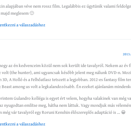
kin alapjában véve nem rossz film. Legalábbis ez úgytünik valami feldol
t majd meglesem 🙂
elentkezni a válaszadáshoz
2013.
hogy az én kedvenceim közül nem sok került ide tavalyról. Nekem az év f
 volt (the hunter), ami ugyancsak később jelent meg nálunk DVD-n. Mozib
 3D, A Holló és a Felhőatlasz tetszett a legjobban. 2012-es fantasy film t
 Beast among us volt a legkalandozósabb. Én ezeket ajánlanám mindenk
rintem Gulandro kolléga is egyet ért velem, hogyha valakinek van még v
 az nyugodtan említse meg, hátha nem láttuk. Vagy mondjuk más vélemé
még vár tavalyról egy Roruni Kenshin élőszereplős adaptáció is … 😀
elentkezni a válaszadáshoz