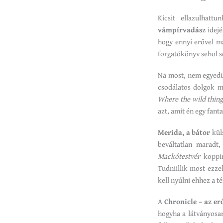
Kicsit ellazulhat
vámpírvadász
idejé
hogy ennyi erővel má
forgatókönyv sehol s
Na most, nem egyedü
csodálatos dolgok 
Where the wild thing
azt, amit én egy fant
Merida, a bátor
küls
beváltatlan maradt,
Mackótestvér
koppin
Tudniillik most ezze
kell nyúlni ehhez a 
A
Chronicle – az er
hogyha a látványosan