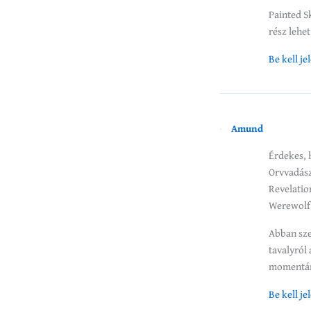
Painted S
rész lehe
Be kell j
Amund
Érdekes, 
Orvvadász
Revelation
Werewolf:
Abban sze
tavalyról
momentán 
Be kell j