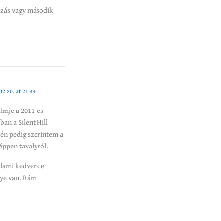
gozás vagy második
02.20. at 21:44
ilmje a 2011-es
an a Silent Hill
erén pedig szerintem a
éppen tavalyról.
alami kedvence
nye van. Rám