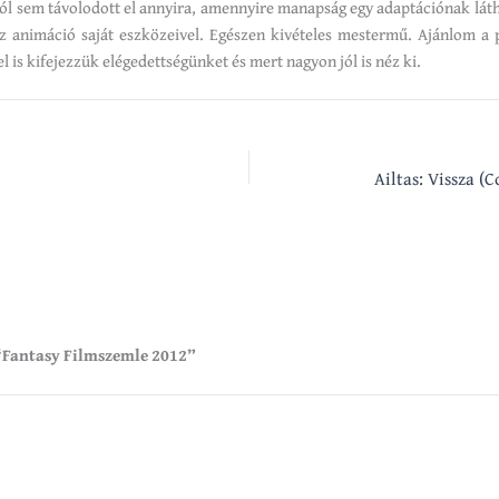
l sem távolodott el annyira, amennyire manapság egy adaptációnak láth
z animáció saját eszközeivel. Egészen kivételes mestermű. Ajánlom a p
l is kifejezzük elégedettségünket és mert nagyon jól is néz ki.
Ailtas: Vissza 
“Fantasy Filmszemle 2012”