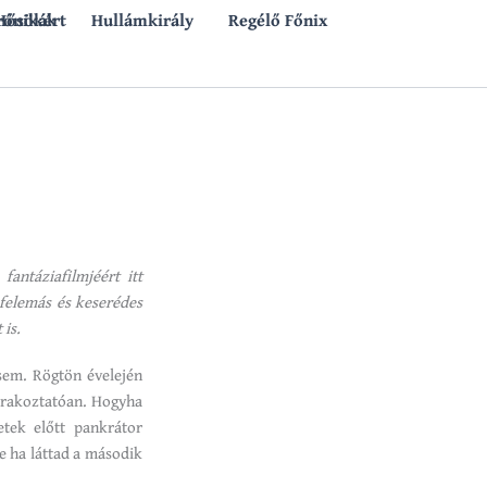
rónikák
 Hősökért
Hullámkirály
Regélő Főnix
antáziafilmjéért itt
felemás és keserédes
 is.
sem. Rögtön évelején
zórakoztatóan. Hogyha
etek előtt pankrátor
de ha láttad a második