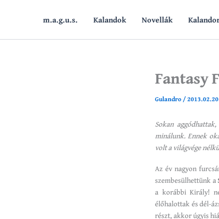
Skip
to
m.a.g.u.s.
Kalandok
Novellák
Kalando
content
Fantasy 
Gulandro
/
2013.02.20
Sokan aggódhattak, 
minálunk. Ennek oka
volt a világvége nélk
Az év nagyon furcsá
szembesülhettünk a
a korábbi Király! n
élőhalottak és dél-áz
részt, akkor úgyis hi