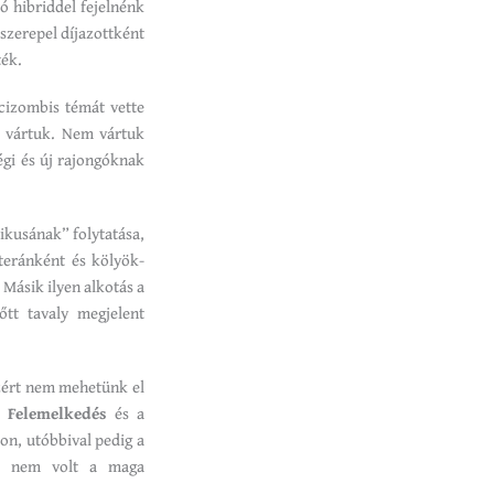
ió hibriddel fejelnénk
szerepel díjazottként
ték.
cizombis témát vette
, vártuk. Nem vártuk
égi és új rajongóknak
ikusának” folytatása,
teránként és kölyök-
 Másik ilyen alkotás a
őtt tavaly megjelent
Ezért nem mehetünk el
 Felemelkedés
és a
lon, utóbbival pedig a
m nem volt a maga