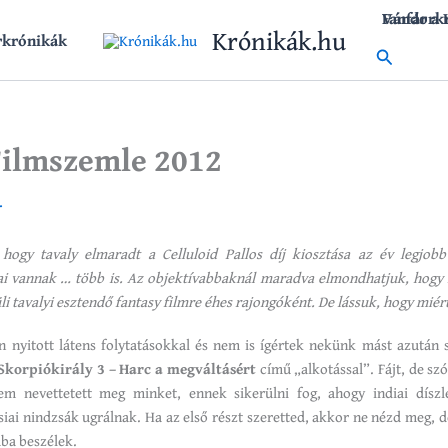
Vándork
Fanfár a
Krónikák.hu
rkrónikák
Search
Filmszemle 2012
.
hogy tavaly elmaradt a Celluloid Pallos díj kiosztása az év legjobb f
i vannak … több is. Az objektívabbaknál maradva elmondhatjuk, hogy 
üli tavalyi esztendő fantasy filmre éhes rajongóként. De lássuk, hogy miért
n nyitott látens folytatásokkal és nem is ígértek nekünk mást azután 
Skorpiókirály 3 – Harc a megváltásért
című „alkotással”. Fájt, de s
em nevettetett meg minket, ennek sikerülni fog, ahogy indiai díszl
siai nindzsák ugrálnak. Ha az első részt szeretted, akkor ne nézd meg, 
ába beszélek.