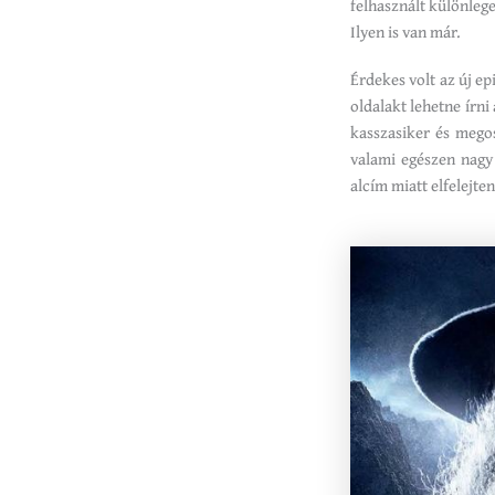
felhasznált különleg
Ilyen is van már.
Érdekes volt az új epi
oldalakt lehetne írni
kasszasiker és mego
valami egészen nagy
alcím miatt elfelejte