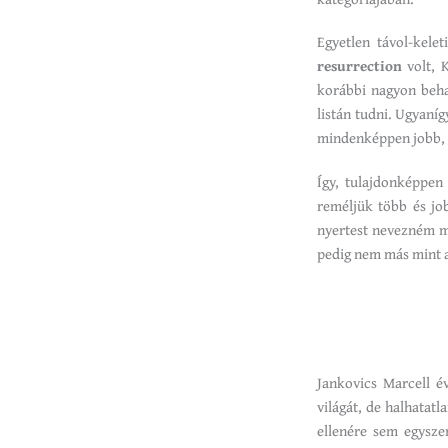
Egyetlen távol-kele
resurrection
volt, K
korábbi nagyon beha
listán tudni. Ugyaníg
mindenképpen jobb, d
Így, tulajdonképpen
reméljük több és jo
nyertest nevezném me
pedig nem más mint 
Jankovics Marcell é
világát, de halhatat
ellenére sem egysze