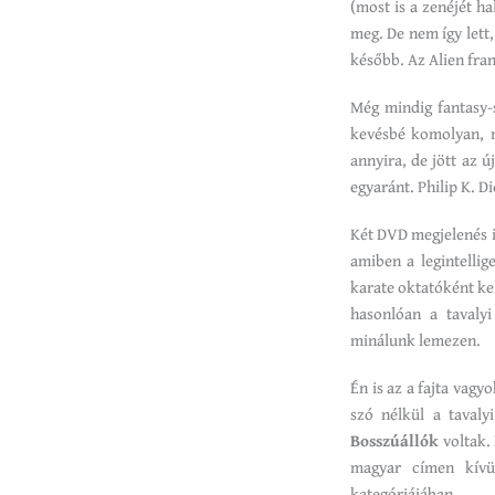
(most is a zenéjét ha
meg. De nem így lett
később. Az Alien fra
Még mindig fantasy
kevésbé komolyan, m
annyira, de jött az ú
egyaránt. Philip K. D
Két DVD megjelenés i
amiben a legintelli
karate oktatóként kel
hasonlóan a tavaly
minálunk lemezen.
Én is az a fajta vag
szó nélkül a tavaly
Bosszúállók
voltak. 
magyar címen kív
kategóriájában.