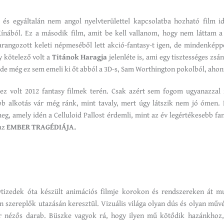
ti és egyáltalán nem angol nyelvterülettel kapcsolatba hozható film 
ínából. Ez a második film, amit be kell vallanom, hogy nem láttam a 
rangozott keleti népmeséből lett akció-fantasy-t igen, de mindenképp
y kötelező volt a
Titánok Haragja
jelenléte is, ami egy tisztességes zsá
e még ez sem emeli ki őt abból a 3D-s, Sam Worthington pokolból, aho
 ez volt 2012 fantasy filmek terén. Csak azért sem fogom ugyanazzal 
bb alkotás vár még ránk, mint tavaly, mert úgy látszik nem jó ómen. 
g, amely idén a Celluloid Pallost érdemli, mint az év legértékesebb fan
az
EMBER TRAGÉDIÁJA.
vtizedek óta készült animációs filmje korokon és rendszereken át m
lan szereplők utazásán keresztül. Vizuális világa olyan dús és olyan műv
r nézős darab. Büszke vagyok rá, hogy ilyen mű kötődik hazánkhoz