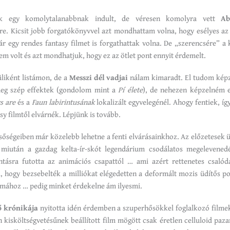
tunk egy komolytalanabbnak indult, de véresen komolyra vett
Ab
re. Kicsit jobb forgatókönyvvel azt mondhattam volna, hogy esélyes az
r egy rendes fantasy filmet is forgathattak volna. De „szerencsére” a 
em volt és azt mondhatjuk, hogy ez az ötlet pont ennyit érdemelt.
liként listámon, de a
Messzi dél vadjai
nálam kimaradt. El tudom képz
meg szép effektek (gondolom mint a
Pí élete
), de nehezen képzelném e
s are
és a
Faun labirintusának
lokalizált egyvelegénél. Ahogy fentiek, íg
asy filmtől elvárnék. Lépjünk is tovább.
őségeiben már közelebb lehetne a fenti elvárásainkhoz. Az előzetesek 
 miután a gazdag kelta-ír-skót legendárium csodálatos megelevened
tásra futotta az animációs csapattól … ami azért rettenetes csalód
l, hogy bezsebelték a milliókat elégedetten a deformált mozis üdítős 
témához … pedig minket érdekelne ám ilyesmi.
ő krónikája
nyitotta idén érdemben a szuperhősökkel foglalkozó filmek
 kisköltségvetésűnek beállított film mögött csak éretlen celluloid pazar