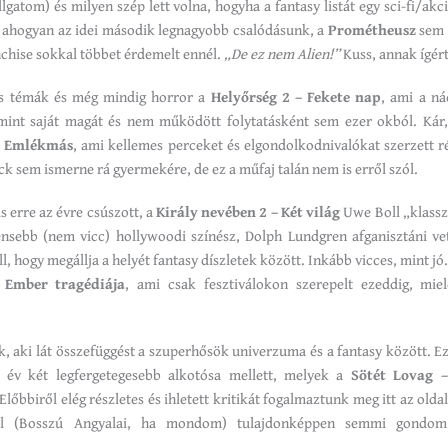
llgatom) és milyen szép lett volna, hogyha a fantasy listát egy sci-fi/akc
, ahogyan az idei második legnagyobb csalódásunk, a
Prométheusz
sem 
nchise sokkal többet érdemelt ennél.
„De ez nem Alien!”
Kuss, annak ígér
-s témák és még mindig horror a
Helyőrség 2 – Fekete nap
, ami a ná
int saját magát és nem működött folytatásként sem ezer okból. Kár
j
Emlékmás
, ami kellemes perceket és elgondolkodnivalókat szerzett r
ick sem ismerne rá gyermekére, de ez a műfaj talán nem is erről szól.
s erre az évre csúszott, a
Király nevében 2 – Két világ
Uwe Boll „klassz
gensebb (nem vicc) hollywoodi színész, Dolph Lundgren afganisztáni ve
l, hogy megállja a helyét fantasy díszletek között. Inkább vicces, mint jó.
i
Ember tragédiája
, ami csak fesztiválokon szerepelt ezeddig, miel
yok, aki lát összefüggést a szuperhősök univerzuma és a fantasy között. 
i év két legfergetegesebb alkotósa mellett, melyek a
Sötét Lovag –
Előbbiről elég részletes és ihletett kritikát fogalmaztunk meg itt az olda
ül (Bosszú Angyalai, ha mondom) tulajdonképpen semmi gondo