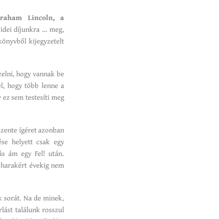
raham Lincoln, a
 idei díjunkra … meg,
könyvből kijegyzetelt
elni, hogy vannak be
l, hogy több lenne a
y ez sem testesíti meg
üzente ígéret azonban
ése helyett csak egy
ás ám egy Fel! után.
poharakért évekig nem
 sorát. Na de minek,
lást találunk rosszul