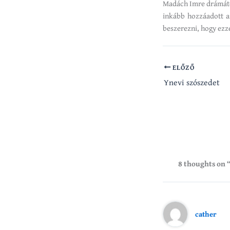
Madách Imre drámátó
inkább hozzáadott a
beszerezni, hogy ezze
ELŐZŐ
Ynevi szószedet
8 thoughts on 
cather