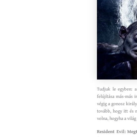
Tudjuk le egyben: 
felújítása más-más i
végig a gonosz királ
tovább, hogy itt és
volna, hogyha a világ
Resident Evil: Meg