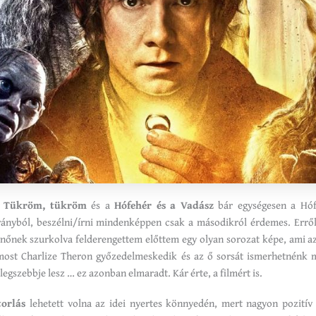
a
Tükröm, tükröm
és a
Hófehér és a Vadász
bár egységesen a Hóf
rányból, beszélni/írni mindenképpen csak a másodikról érdemes. Erről
ynőnek szurkolva felderengettem előttem egy olyan sorozat képe, ami az
 most Charlize Theron győzedelmeskedik és az ő sorsát ismerhetnénk m
 legszebbje lesz … ez azonban elmaradt. Kár érte, a filmért is.
torlás
lehetett volna az idei nyertes könnyedén, mert nagyon pozitív