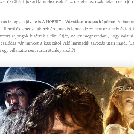
es erőkről és ifjúkori komplexusokról … de lehet ez csak nekem nem jön 
kus trilógia eljövete is
A HOBBIT – Váratlan utazás képében
. Abban 
 a filmről és lehet valakinek érdemes is lenne, de ez nem az a hely és idő.
sztott rajongók kísérték a film útját, nehéz megmondani, hogy valami
 csalódás vár minket a kasszától való harmadik távozás után majd. (
ni egy pillanatra sem Sarah Stanley arcát?)