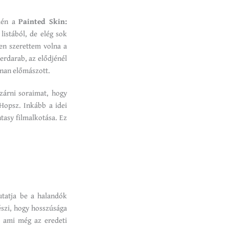
idén a
Painted Skin:
listából, de elég sok
en szerettem volna a
nerdarab, az elődjénél
nnan előmászott.
zárni soraimat, hogy
Hopsz. Inkább a idei
tasy filmalkotása. Ez
utatja be a halandók
észi, hogy hosszúsága
, ami még az eredeti