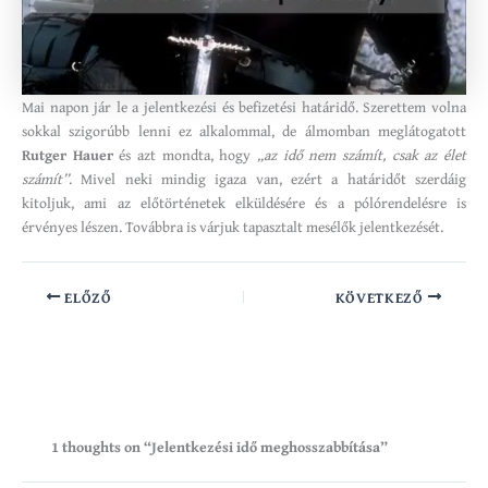
Mai napon jár le a jelentkezési és befizetési határidő. Szerettem volna
sokkal szigorúbb lenni ez alkalommal, de álmomban meglátogatott
Rutger Hauer
és azt mondta, hogy
„az idő nem számít, csak az élet
számít”
. Mivel neki mindig igaza van, ezért a határidőt szerdáig
kitoljuk, ami az előtörténetek elküldésére és a pólórendelésre is
érvényes lészen. Továbbra is várjuk tapasztalt mesélők jelentkezését.
ELŐZŐ
KÖVETKEZŐ
1 thoughts on “Jelentkezési idő meghosszabbítása”