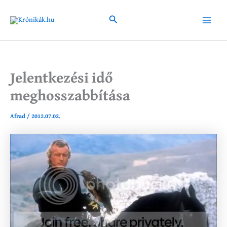
Skip
to
Search
Main
content
Menu
Jelentkezési idő
meghosszabbítása
Afrad
/
2012.07.02.