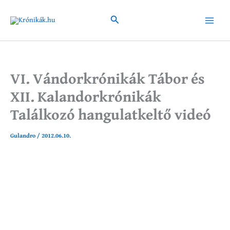
Skip
to
Search
Main
content
Menu
VI. Vándorkrónikák Tábor és
XII. Kalandorkrónikák
Találkozó hangulatkeltő videó
Gulandro
/
2012.06.10.