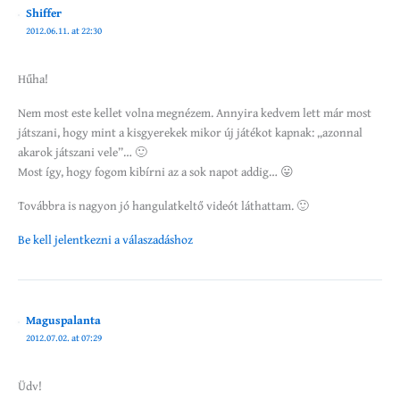
Shiffer
2012.06.11. at 22:30
Hűha!
Nem most este kellet volna megnézem. Annyira kedvem lett már most
játszani, hogy mint a kisgyerekek mikor új játékot kapnak: „azonnal
akarok játszani vele”… 🙂
Most így, hogy fogom kibírni az a sok napot addig… 😛
Továbbra is nagyon jó hangulatkeltő videót láthattam. 🙂
Be kell jelentkezni a válaszadáshoz
Maguspalanta
2012.07.02. at 07:29
Üdv!