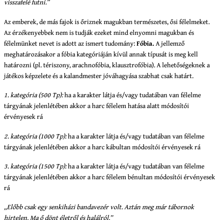
visszafelé futni.”
Az emberek, de más fajok is őriznek magukban természetes, ősi félelmeket.
Az érzékenyebbek nem is tudják ezeket mind elnyomni magukban és
félelmünket nevet is adott az ismert tudomány:
Fóbia.
A jellemző
meghatározásakor a fóbia kategóriáján kívül annak típusát is meg kell
határozni (pl. tériszony, arachnofóbia, klausztrofóbia). A lehetőségeknek a
játékos képzelete és a kalandmester jóváhagyása szabhat csak határt.
1. kategória (500 Tp):
ha a karakter látja és/vagy tudatában van félelme
tárgyának jelenlétében akkor a harc félelem hatása alatt módosítói
érvényesek rá
2. kategória (1000 Tp):
ha a karakter látja és/vagy tudatában van félelme
tárgyának jelenlétében akkor a harc kábultan módosítói érvényesek rá
3. kategória (1500 Tp):
ha a karakter látja és/vagy tudatában van félelme
tárgyának jelenlétében akkor a harc félelem bénultan módosítói érvényesek
rá
„Előbb csak egy senkiházi bandavezér volt. Aztán meg már tábornok
hirtelen. Ma ő dönt életről és halálról.”