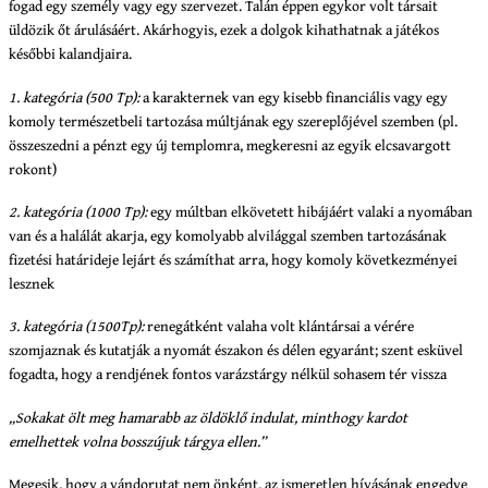
fogad egy személy vagy egy szervezet. Talán éppen egykor volt társait
üldözik őt árulásáért. Akárhogyis, ezek a dolgok kihathatnak a játékos
későbbi kalandjaira.
1. kategória (500 Tp):
a karakternek van egy kisebb financiális vagy egy
komoly természetbeli tartozása múltjának egy szereplőjével szemben (pl.
összeszedni a pénzt egy új templomra, megkeresni az egyik elcsavargott
rokont)
2. kategória (1000 Tp):
egy múltban elkövetett hibájáért valaki a nyomában
van és a halálát akarja, egy komolyabb alvilággal szemben tartozásának
fizetési határideje lejárt és számíthat arra, hogy komoly következményei
lesznek
3. kategória (1500Tp):
renegátként valaha volt klántársai a vérére
szomjaznak és kutatják a nyomát északon és délen egyaránt; szent esküvel
fogadta, hogy a rendjének fontos varázstárgy nélkül sohasem tér vissza
„Sokakat ölt meg hamarabb az öldöklő indulat, minthogy kardot
emelhettek volna bosszújuk tárgya ellen.”
Megesik, hogy a vándorutat nem önként, az ismeretlen hívásának engedve