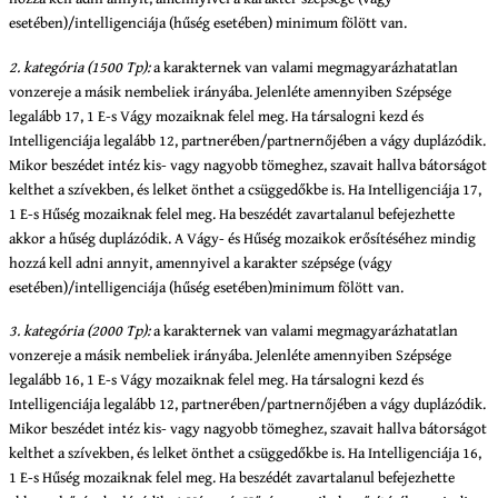
esetében)/intelligenciája (hűség esetében) minimum fölött van.
2. kategória (1500 Tp):
a karakternek van valami megmagyarázhatatlan
vonzereje a másik nembeliek irányába. Jelenléte amennyiben Szépsége
legalább 17, 1 E-s Vágy mozaiknak felel meg. Ha társalogni kezd és
Intelligenciája legalább 12, partnerében/partnernőjében a vágy duplázódik.
Mikor beszédet intéz kis- vagy nagyobb tömeghez, szavait hallva bátorságot
kelthet a szívekben, és lelket önthet a csüggedőkbe is. Ha Intelligenciája 17,
1 E-s Hűség mozaiknak felel meg. Ha beszédét zavartalanul befejezhette
akkor a hűség duplázódik. A Vágy- és Hűség mozaikok erősítéséhez mindig
hozzá kell adni annyit, amennyivel a karakter szépsége (vágy
esetében)/intelligenciája (hűség esetében)minimum fölött van.
3. kategória (2000 Tp):
a karakternek van valami megmagyarázhatatlan
vonzereje a másik nembeliek irányába. Jelenléte amennyiben Szépsége
legalább 16, 1 E-s Vágy mozaiknak felel meg. Ha társalogni kezd és
Intelligenciája legalább 12, partnerében/partnernőjében a vágy duplázódik.
Mikor beszédet intéz kis- vagy nagyobb tömeghez, szavait hallva bátorságot
kelthet a szívekben, és lelket önthet a csüggedőkbe is. Ha Intelligenciája 16,
1 E-s Hűség mozaiknak felel meg. Ha beszédét zavartalanul befejezhette