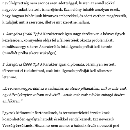
nevű képzettség nem azonos ezen adottsággal, hiszen az ennél sokkal
nagyobb tudást biztosít ismerőjének. Ezen előny inkább amolyan érzék,
hogy hogyan is bánjunk bizonyos emberekkel, és adott esetben megérezzük,
kitaláljuk mit is szeretne, illetve mit szeretne hallani.
1. kategória (1500 Tp):
A Karakternek igen nagy érzéke van a kényes ügyek
kezelésében, könnyedén oldja fel a félreértések okozta problémákat,
mindössze egy sikeres Akaraterő és Intelligencia próbát kell tennie
(mindkét próba sikere szükséges).
2. kategória (2000 Tp):
A Karakter igazi diplomata, bármilyen sértést,
félreértést el tud simítani, csak Intelligencia próbáját kell sikeresen
letennie.
„Erre nem megperdült az a vadember, az utolsó pillanatban, mikor már csak
egy hüvelyknyire voltam az övétől… aztán már csak a felém zubogó öklére
emlékszem”
Egyesek kifinomult ösztöneiknek, és természetfeletti érzékeiknek
köszönhetően egyfajta hatodik érzékkel rendelkeznek. Ezt nevezzük
Veszélyérzéknek.
Hiszen ez nem azonos a hatodik érzék nevezetű pszi