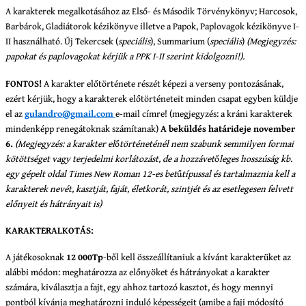
A karakterek megalkotásához az Első- és Második Törvénykönyv; Harcosok,
Barbárok, Gladiátorok kézikönyve illetve a Papok, Paplovagok kézikönyve I-
II használható. Új Tekercsek (
speciális
), Summarium (
speciális
)
(Megjegyzés:
papokat és paplovagokat kérjük a PPK I-II szerint kidolgozni!).
FONTOS!
A karakter előtörténete részét képezi a verseny pontozásának,
ezért kérjük, hogy a karakterek előtörténeteit minden csapat egyben küldje
el az
gulandro@gmail.com
e-mail címre! (megjegyzés: a kráni karakterek
mindenképp renegátoknak számítanak)
A beküldés határideje november
6.
(Megjegyzés: a karakter el
ő
történeténél nem szabunk semmilyen formai
kötöttséget vagy terjedelmi korlátozást, de a hozzávet
ő
leges hosszúság kb.
egy gépelt oldal Times New Roman 12-es bet
ű
típussal és tartalmaznia kell a
karakterek nevét, kasztját, faját, életkorát, szintjét és az esetlegesen felvett
előnyeit és hátrányait is)
KARAKTERALKOTÁS:
A játékosoknak
12 000Tp
-ből kell összeállítaniuk a kívánt karakterüket az
alábbi módon: meghatározza az előnyöket és hátrányokat a karakter
számára, kiválasztja a fajt, egy ahhoz tartozó kasztot, és hogy mennyi
pontból kívánja meghatározni induló képességeit (amibe a faji módosító