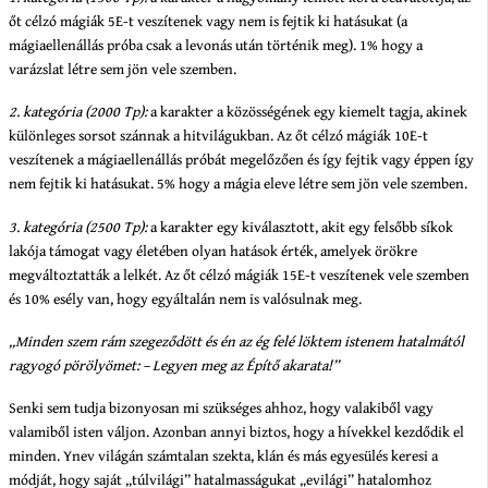
őt célzó mágiák 5E-t veszítenek vagy nem is fejtik ki hatásukat (a
mágiaellenállás próba csak a levonás után történik meg). 1% hogy a
varázslat létre sem jön vele szemben.
2. kategória (2000 Tp):
a karakter a közösségének egy kiemelt tagja, akinek
különleges sorsot szánnak a hitvilágukban. Az őt célzó mágiák 10E-t
veszítenek a mágiaellenállás próbát megelőzően és így fejtik vagy éppen így
nem fejtik ki hatásukat. 5% hogy a mágia eleve létre sem jön vele szemben.
3. kategória (2500 Tp):
a karakter egy kiválasztott, akit egy felsőbb síkok
lakója támogat vagy életében olyan hatások érték, amelyek örökre
megváltoztatták a lelkét. Az őt célzó mágiák 15E-t veszítenek vele szemben
és 10% esély van, hogy egyáltalán nem is valósulnak meg.
„Minden szem rám szegeződött és én az ég felé löktem istenem hatalmától
ragyogó pörölyömet: – Legyen meg az Építő akarata!”
Senki sem tudja bizonyosan mi szükséges ahhoz, hogy valakiből vagy
valamiből isten váljon. Azonban annyi biztos, hogy a hívekkel kezdődik el
minden. Ynev világán számtalan szekta, klán és más egyesülés keresi a
módját, hogy saját „túlvilági” hatalmasságukat „evilági” hatalomhoz