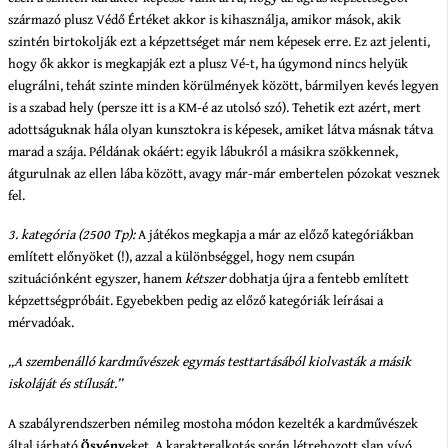
származó plusz Védő Értéket akkor is kihasználja, amikor mások, akik
szintén birtokolják ezt a képzettséget már nem képesek erre. Ez azt jelenti,
hogy ők akkor is megkapják ezt a plusz Vé-t, ha úgymond nincs helyük
elugrálni, tehát szinte minden körülmények között, bármilyen kevés legyen
is a szabad hely (persze itt is a KM-é az utolsó szó). Tehetik ezt azért, mert
adottságuknak hála olyan kunsztokra is képesek, amiket látva másnak tátva
marad a szája. Példának okáért: egyik lábukról a másikra szökkennek,
átgurulnak az ellen lába között, avagy már-már embertelen pózokat vesznek
fel.
3. kategória (2500 Tp):
A játékos megkapja a már az előző kategóriákban
említett előnyöket (!), azzal a különbséggel, hogy nem csupán
szituációnként egyszer, hanem
kétszer
dobhatja újra a fentebb említett
képzettségpróbáit. Egyebekben pedig az előző kategóriák leírásai a
mérvadóak.
„A szembenálló kardművészek egymás testtartásából kiolvasták a másik
iskoláját és stílusát.”
A szabályrendszerben némileg mostoha módon kezelték a kardművészek
által járható
Ösvény
eket. A karakteralkotás során létrehozott slan vívó