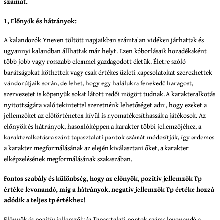
számát.
1, Előnyök és hátrányok:
A kalandozók Yneven töltött napjaikban számtalan vidéken járhattak és
ugyannyi kalandban állhattak már helyt. Ezen kóborlásaik hozadékaként
több jobb vagy rosszabb elemmel gazdagodott életük. Életre szóló
barátságokat köthettek vagy csak értékes üzleti kapcsolatokat szerezhettek
vándorútjaik során, de lehet, hogy egy halálukra fenekedő haragost,
szervezetet is köpenyük sokat látott redői mögött tudnak. A karakteralkotás
nyitottságára való tekintettel szeretnénk lehetőséget adni, hogy ezeket a
jellemzőket az előtörténeten kívül is nyomatékosíthassák a játékosok. Az
előnyök és hátrányok, hasonlóképpen a karakter többi jellemzőjéhez, a
karakteralkotásra szánt tapasztalati pontok számát módosítják, így érdemes
a karakter megformálásának az elején kiválasztani őket, a karakter
elképzelésének megformálásának szakaszában.
Fontos szabály és különbség, hogy az előnyök, pozitív jellemzők Tp
értéke levonandó, míg a hátrányok, negatív jellemzők Tp értéke hozzá
adódik a teljes tp értékhez!
Előnyök és pozitív jellemzők: (a Tapasztalati pontok száma levonandó a