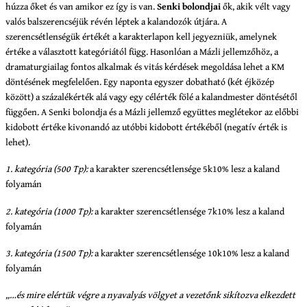
húzza őket és van amikor ez így is van.
Senki bolondjai
ők, akik vélt vagy
valós balszerencséjük révén léptek a kalandozók útjára. A
szerencsétlenségük értékét a karakterlapon kell jegyezniük, amelynek
értéke a választott kategóriától függ. Hasonlóan a Mázli jellemzőhöz, a
dramaturgiailag fontos alkalmak és vitás kérdések megoldása lehet a KM
döntésének megfelelően. Egy naponta egyszer dobatható (két éjközép
között) a százalékérték alá vagy egy célérték fölé a kalandmester döntésétől
függően. A Senki bolondja és a Mázli jellemző együttes meglétekor az előbbi
kidobott értéke kivonandó az utóbbi kidobott értékéből (negatív érték is
lehet).
1. kategória (500 Tp):
a karakter szerencsétlensége 5k10% lesz a kaland
folyamán
2. kategória (1000 Tp):
a karakter szerencsétlensége 7k10% lesz a kaland
folyamán
3. kategória (1500 Tp):
a karakter szerencsétlensége 10k10% lesz a kaland
folyamán
„…és mire elértük végre a nyavalyás völgyet a vezetőnk sikítozva elkezdett