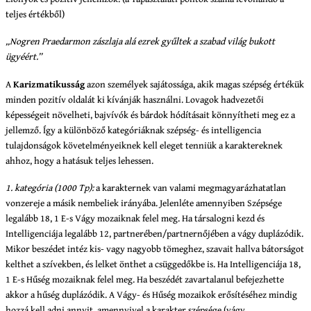
teljes értékből)
„Nogren Praedarmon zászlaja alá ezrek gyűltek a szabad világ bukott
ügyéért.”
A
Karizmatikusság
azon személyek sajátossága, akik magas szépség értékük
minden pozitív oldalát ki kívánják használni. Lovagok hadvezetői
képességeit növelheti, bajvívók és bárdok hódításait könnyítheti meg ez a
jellemző. Így a különböző kategóriáknak szépség- és intelligencia
tulajdonságok követelményeiknek kell eleget tenniük a karaktereknek
ahhoz, hogy a hatásuk teljes lehessen.
1. kategória (1000 Tp):
a karakternek van valami megmagyarázhatatlan
vonzereje a másik nembeliek irányába. Jelenléte amennyiben Szépsége
legalább 18, 1 E-s Vágy mozaiknak felel meg. Ha társalogni kezd és
Intelligenciája legalább 12, partnerében/partnernőjében a vágy duplázódik.
Mikor beszédet intéz kis- vagy nagyobb tömeghez, szavait hallva bátorságot
kelthet a szívekben, és lelket önthet a csüggedőkbe is. Ha Intelligenciája 18,
1 E-s Hűség mozaiknak felel meg. Ha beszédét zavartalanul befejezhette
akkor a hűség duplázódik. A Vágy- és Hűség mozaikok erősítéséhez mindig
hozzá kell adni annyit, amennyivel a karakter szépsége (vágy