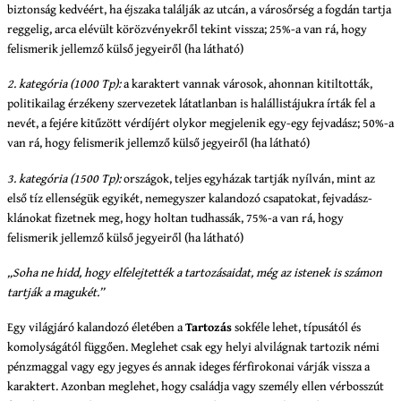
biztonság kedvéért, ha éjszaka találják az utcán, a városőrség a fogdán tartja
reggelig, arca elévült körözvényekről tekint vissza; 25%-a van rá, hogy
felismerik jellemző külső jegyeiről (ha látható)
2. kategória (1000 Tp):
a karaktert vannak városok, ahonnan kitiltották,
politikailag érzékeny szervezetek látatlanban is halállistájukra írták fel a
nevét, a fejére kitűzött vérdíjért olykor megjelenik egy-egy fejvadász; 50%-a
van rá, hogy felismerik jellemző külső jegyeiről (ha látható)
3. kategória (1500 Tp):
országok, teljes egyházak tartják nyílván, mint az
első tíz ellenségük egyikét, nemegyszer kalandozó csapatokat, fejvadász-
klánokat fizetnek meg, hogy holtan tudhassák, 75%-a van rá, hogy
felismerik jellemző külső jegyeiről (ha látható)
„Soha ne hidd, hogy elfelejtették a tartozásaidat, még az istenek is számon
tartják a magukét.”
Egy világjáró kalandozó életében a
Tartozás
sokféle lehet, típusától és
komolyságától függően. Meglehet csak egy helyi alvilágnak tartozik némi
pénzmaggal vagy egy jegyes és annak ideges férfirokonai várják vissza a
karaktert. Azonban meglehet, hogy családja vagy személy ellen vérbosszút