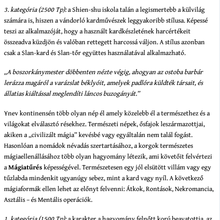
3. kategória (2500 Tp):
a Shien-shu iskola talán a legismertebb a külvilág
számára is, hiszen a vándorló kardművészek leggyakoribb stílusa. Képessé
teszi az alkalmazóját, hogy a használt kardkészletének harcértékeit
összeadva küzdjön és valóban rettegett harcossá váljon. A stílus azonban
csak a Slan-kard és Slan-tőr együttes használatával alkalmazható.
„A boszorkánymester döbbenten nézte végig, ahogyan az ostoba barbár
lerázza magáról a varázslat béklyóit, amelyek padlóra küldték társait, és
állatias kiáltással meglendíti láncos buzogányát.”
Ynev kontinensén több olyan nép él amely közelebb él a természethez és a
világokat elválasztó résekhez. Természeti népek, ősfajok leszármazottjai,
akiken a „civilizált mágia” kevésbé vagy egyáltalán nem talál fogást.
Hasonlóan a nomádok névadás szertartásához, a korgok természetes
mágiaellenállásához több olyan hagyomány létezik, ami követőit felvértezi
a
Mágiatűrés
képességével. Természetesen egy jól elsütött villám vagy egy
tűzlabda mindenkit ugyanúgy sebez, mint a kard vagy nyíl. A következő
mágiaformák ellen lehet az előnyt felvenni: Átkok, Rontások, Nekromancia,
Asztális – és Mentális operációk.
1. kategória (1500 Tp):
a karakter a hagyomány felnőtt korú beavatottja, az