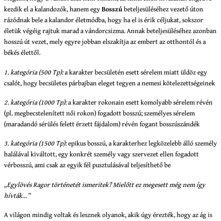
kezdik el a kalandozók, hanem egy
Bosszú
beteljesüléséhez vezető úton
rázódnak bele a kalandor életmódba, hogy ha el is érik céljukat, sokszor
életük végéig rajtuk marad a vándorcsizma. Annak beteljesüléséhez azonban
hosszú út vezet, mely egyre jobban elszakítja az embert az otthontól és a
békés élettől.
1. kategória (500 Tp):
a karakter becsületén esett sérelem miatt üldöz egy
csalót, hogy becsületes párbajban eleget tegyen a nemesi kötelezettségeinek
2. kategória (1000 Tp):
a karakter rokonain esett komolyabb sérelem révén
(pl. megbecstelenített női rokon) fogadott bosszú; személyes sérelem
(maradandó sérülés felett érzett fájdalom) révén fogant bosszúszándék
3. kategória (1500 Tp):
epikus bosszú, a karakterhez legközelebb álló személy
halálával kiváltott, egy konkrét személy vagy szervezet ellen fogadott
vérbosszú, ami csak az egyik fél pusztulásával teljesíthető be
„Egylövés Ragor történetét ismeritek? Mielőtt ez megesett még nem így
hívták…”
A világon mindig voltak és lesznek olyanok, akik úgy érezték, hogy az ág is