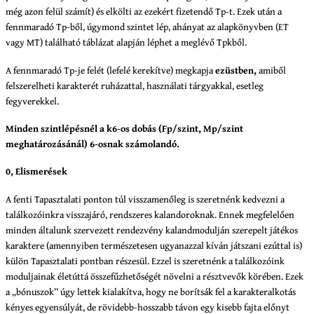
még azon felül számít) és elkölti az ezekért fizetendő Tp-t. Ezek után a
fennmaradó Tp-ből, úgymond szintet lép, ahányat az alapkönyvben (ET
vagy MT) található táblázat alapján léphet a meglévő Tpkből.
A fennmaradó Tp-je felét (lefelé kerekítve) megkapja
ezüstben,
amiből
felszerelheti karakterét ruházattal, használati tárgyakkal, esetleg
fegyverekkel.
Minden szintlépésnél a k6-os dobás (Fp/szint, Mp/szint
meghatározásánál) 6-osnak számolandó.
0, Elismerések
A fenti Tapasztalati ponton túl visszamenőleg is szeretnénk kedvezni a
találkozóinkra visszajáró, rendszeres kalandoroknak. Ennek megfelelően
minden általunk szervezett rendezvény kalandmodulján szerepelt játékos
karaktere (amennyiben természetesen ugyanazzal kíván játszani ezúttal is)
külön Tapasztalati pontban részesül. Ezzel is szeretnénk a találkozóink
moduljainak életúttá összefűzhetőségét növelni a résztvevők körében. Ezek
a „bónuszok” úgy lettek kialakítva, hogy ne borítsák fel a karakteralkotás
kényes egyensúlyát, de rövidebb-hosszabb távon egy kisebb fajta előnyt