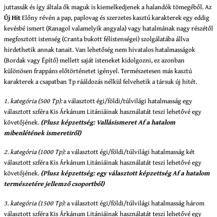
juttassák és így általa ők maguk is kiemelkedjenek a halandók tömegéből. Az
Új Hit
Előny révén a pap, paplovag és szerzetes kasztú karakterek egy eddig
kevésbé ismert (Ranagol valamelyik angyala) vagy hatalmának nagy részétől
megfosztott istenség (Cranta bukott félistenségei) szolgálatába állva
hirdethetik annak tanait. Van lehetőség nem hivatalos hatalmasságok
(Bordak vagy Építő) mellett saját isteneket kidolgozni, ez azonban
különösen frappáns előtörténetet igényel. Természetesen más kasztú
karakterek a csapatban Tp rááldozás nélkül felvehetik a társuk új hitét.
1. kategória (500 Tp):
a választott égi/földi/túlvilági hatalmasság egy
választott szféra Kis Árkánum Litániáinak használatát teszi lehetővé egy
követőjének.
(Plusz képzettség: Vallásismeret Af a hatalom
mibenlétének ismeretiről)
2. kategória (1000 Tp):
a választott égi/földi/túlvilági hatalmasság két
választott szféra Kis Árkánum Litániáinak használatát teszi lehetővé egy
követőjének.
(Plusz képzettség: egy választott képzettség Af a hatalom
természetére jellemző csoportból)
3. kategória (1500 Tp):
a választott égi/földi/túlvilági hatalmasság három
választott szféra Kis Árkánum Litániáinak használatát teszi lehetővé egy