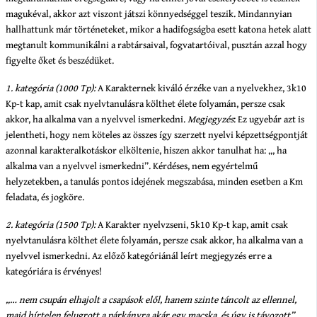
magukéval, akkor azt viszont játszi könnyedséggel teszik. Mindannyian
hallhattunk már történeteket, mikor a hadifogságba esett katona hetek alatt
megtanult kommunikálni a rabtársaival, fogvatartóival, pusztán azzal hogy
figyelte őket és beszédüket.
1. kategória (1000 Tp):
A Karakternek kiváló érzéke van a nyelvekhez, 3k10
Kp-t kap, amit csak nyelvtanulásra költhet élete folyamán, persze csak
akkor, ha alkalma van a nyelvvel ismerkedni.
Megjegyzés
: Ez ugyebár azt is
jelentheti, hogy nem köteles az összes így szerzett nyelvi képzettségpontját
azonnal karakteralkotáskor elköltenie, hiszen akkor tanulhat ha: „, ha
alkalma van a nyelvvel ismerkedni”. Kérdéses, nem egyértelmű
helyzetekben, a tanulás pontos idejének megszabása, minden esetben a Km
feladata, és jogköre.
2. kategória (1500 Tp):
A Karakter nyelvzseni, 5k10 Kp-t kap, amit csak
nyelvtanulásra költhet élete folyamán, persze csak akkor, ha alkalma van a
nyelvvel ismerkedni.
Az előző kategóriánál leírt megjegyzés erre a
kategóriára is érvényes!
„… nem csupán elhajolt a csapások elől, hanem szinte táncolt az ellennel,
majd hírtelen felugrott a párkányra akár egy macska, és úgy is távozott”