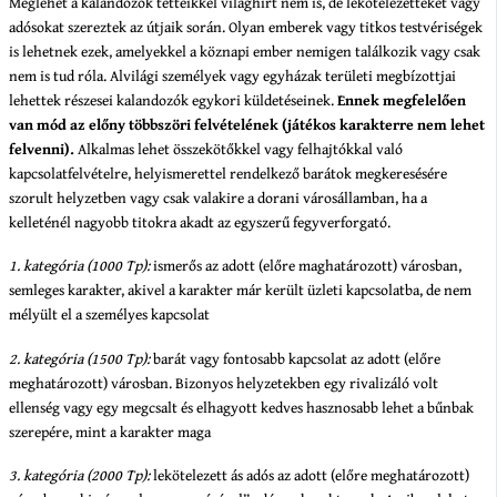
Meglehet a kalandozók tetteikkel világhírt nem is, de lekötelezetteket vagy
adósokat szereztek az útjaik során. Olyan emberek vagy titkos testvériségek
is lehetnek ezek, amelyekkel a köznapi ember nemigen találkozik vagy csak
nem is tud róla. Alvilági személyek vagy egyházak területi megbízottjai
lehettek részesei kalandozók egykori küldetéseinek.
Ennek megfelelően
van mód az előny többszöri felvételének (játékos karakterre nem lehet
felvenni).
Alkalmas lehet összekötőkkel vagy felhajtókkal való
kapcsolatfelvételre, helyismerettel rendelkező barátok megkeresésére
szorult helyzetben vagy csak valakire a dorani városállamban, ha a
kelleténél nagyobb titokra akadt az egyszerű fegyverforgató.
1. kategória (1000 Tp):
ismerős az adott (előre maghatározott) városban,
semleges karakter, akivel a karakter már került üzleti kapcsolatba, de nem
mélyült el a személyes kapcsolat
2. kategória (1500 Tp):
barát vagy fontosabb kapcsolat az adott (előre
meghatározott) városban. Bizonyos helyzetekben egy rivalizáló volt
ellenség vagy egy megcsalt és elhagyott kedves hasznosabb lehet a bűnbak
szerepére, mint a karakter maga
3. kategória (2000 Tp):
lekötelezett ás adós az adott (előre meghatározott)