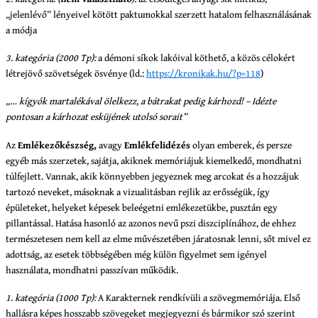
„jelenlévő” lényeivel kötött paktumokkal szerzett hatalom felhasználásának
a módja
3. kategória (2000 Tp):
a démoni síkok lakóival köthető, a közös célokért
létrejövő szövetségek ösvénye (ld.:
https://kronikak.hu/?p=118
)
„… kígyók martalékával ölelkezz, a bátrakat pedig kárhozd! – Idézte
pontosan a kárhozat esküjének utolsó sorait”
Az
Emlékezőkészség,
avagy
Emlékfelidézés
olyan emberek, és persze
egyéb más szerzetek, sajátja, akiknek memóriájuk kiemelkedő, mondhatni
túlfejlett. Vannak, akik könnyebben jegyeznek meg arcokat és a hozzájuk
tartozó neveket, másoknak a vizualitásban rejlik az erősségük, így
épületeket, helyeket képesek beleégetni emlékezetükbe, pusztán egy
pillantással. Hatása hasonló az azonos nevű pszi diszciplínához, de ehhez
természetesen nem kell az elme művészetében járatosnak lenni, sőt mivel ez
adottság, az esetek többségében még külön figyelmet sem igényel
használata, mondhatni passzívan működik.
1. kategória (1000 Tp):
A Karakternek rendkívüli a szövegmemóriája. Első
hallásra képes hosszabb szövegeket megjegyezni és bármikor szó szerint