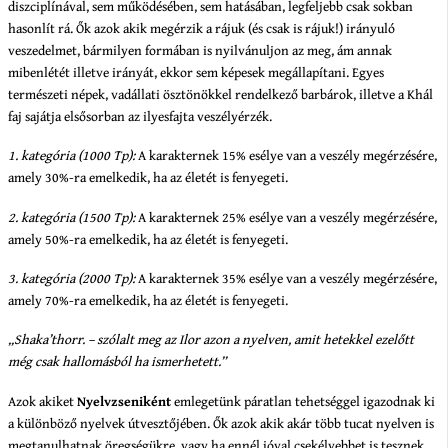
diszciplínával, sem működésében, sem hatásában, legfeljebb csak sokban
hasonlít rá. Ők azok akik megérzik a rájuk (és csak is rájuk!) irányuló
veszedelmet, bármilyen formában is nyilvánuljon az meg, ám annak
mibenlétét illetve irányát, ekkor sem képesek megállapítani. Egyes
természeti népek, vadállati ösztönökkel rendelkező barbárok, illetve a Khál
faj sajátja elsősorban az ilyesfajta veszélyérzék.
1. kategória (1000 Tp):
A karakternek 15% esélye van a veszély megérzésére,
amely 30%-ra emelkedik, ha az életét is fenyegeti.
2. kategória (1500 Tp):
A karakternek 25% esélye van a veszély megérzésére,
amely 50%-ra emelkedik, ha az életét is fenyegeti.
3. kategória (2000 Tp):
A karakternek 35% esélye van a veszély megérzésére,
amely 70%-ra emelkedik, ha az életét is fenyegeti.
„Shaka’thorr. – szólalt meg az Ilor azon a nyelven, amit hetekkel ezelőtt
még csak hallomásból ha ismerhetett.”
Azok akiket
Nyelvzseniként
emlegetünk páratlan tehetséggel igazodnak ki
a különböző nyelvek útvesztőjében. Ők azok akik akár több tucat nyelven is
megtanulhatnak öregségükre, vagy ha ennél jóval csekélyebbet is tesznek