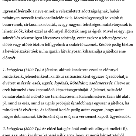
Egyensúlyérzék
a neve ennek a veleszületett adottságságnak, habár
néhányan nevezik testkoordinációnak is. Macskaügyességű tolvajok és
besurranók, cirkuszi akrobaták, avagy nagyon tehetséges mutatványosok is
lehetnek ők, kiket ezzel az előnnyel áldottak meg az égiek. Mivel ez egy igen
sokrétű és sokszor igen látványos adottság, ezért ezekre a tehetségesekre
előbb vagy utóbb bizton felfigyelnek a szakértő szemek. Később pedig bizton
a kevésbé szakértőek is, ha igazán látványosan kihasználja a játékos eme
előnyét.
1. kategória (1500 Tp):
A játékos, akinek karaktere ezzel az előnnyel
rendelkezik, jelenetenként, kritikus szituációnként egyszer újradobhatja
elvétett
mászás
,
esés
,
ugrás
,
lopózás
,
kötéltánc
,
zsebmetszés
, illetve az
ezek bármelyikhez kapcsolódó képzettségpróbáját. A Jelenet, szituáció
behatárolásánál a döntő szó természetesen a Kalandmesteré. Ezen idő alatt
pl. mind az esés, mind az ugrás próbáját újradobhatja egyszer a játékos, ha
mindkettőt elvétette. Az időbeni korlát pedig azért vagyon, hogy azért
mégse dobhassanak körönként újra és újra a vérszemet kapott ügyeskedők.
2. kategória (2000 Tp):
Az előző kategóriánál említett előnyök mellett (!),
ezen a szinten karakter képessé válik arra, hogy az ugrás képzettségből