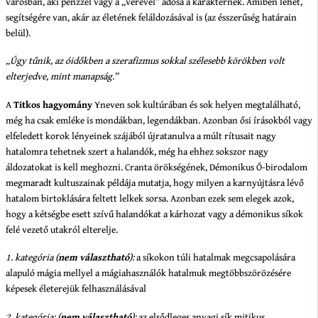
városban, aki pénzzel vagy a „vérével” adósa a karakternek. Amiben lehet,
segítségére van, akár az életének feláldozásával is (az ésszerűség határain
belül).
„Úgy tűnik, az óidőkben a szerafizmus sokkal szélesebb körökben volt
elterjedve, mint manapság.”
A
Titkos hagyomány
Yneven sok kultúrában és sok helyen megtalálható,
még ha csak emléke is mondákban, legendákban. Azonban ősi írásokból vagy
elfeledett korok lényeinek szájából újratanulva a múlt rítusait nagy
hatalomra tehetnek szert a halandók, még ha ehhez sokszor nagy
áldozatokat is kell meghozni. Cranta örökségének, Démonikus Ó-birodalom
megmaradt kultuszainak példája mutatja, hogy milyen a karnyújtásra lévő
hatalom birtoklására feltett lelkek sorsa. Azonban ezek sem elegek azok,
hogy a kétségbe esett szívű halandókat a kárhozat vagy a démonikus síkok
felé vezető utakról elterelje.
1. kategória (
nem választható
):
a síkokon túli hatalmak megcsapolására
alapuló mágia mellyel a mágiahasználók hatalmuk megtöbbszörözésére
képesek életerejük felhasználásával
2. kategória: (
nem választható
):
az elsődleges anyagi sík mitikus,