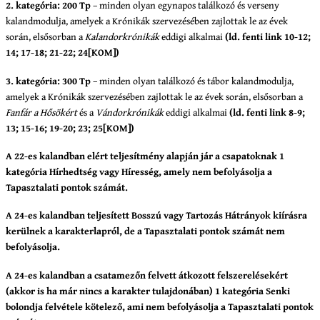
2. kategória: 200 Tp
– minden olyan egynapos találkozó és verseny
kalandmodulja, amelyek a Krónikák szervezésében zajlottak le az évek
során, elsősorban a
Kalandorkrónikák
eddigi alkalmai
(ld. fenti link 10-12;
14; 17-18; 21-22; 24[KOM])
3. kategória: 300 Tp
– minden olyan találkozó és tábor kalandmodulja,
amelyek a Krónikák szervezésében zajlottak le az évek során, elsősorban a
Fanfár a Hősökért
és a
Vándorkrónikák
eddigi alkalmai
(ld. fenti link 8-9;
13; 15-16; 19-20; 23; 25[KOM])
A 22-es kalandban elért teljesítmény alapján jár a csapatoknak 1
kategória Hírhedtség vagy Híresség, amely nem befolyásolja a
Tapasztalati pontok számát.
A 24-es kalandban teljesített Bosszú vagy Tartozás Hátrányok kiírásra
kerülnek a karakterlapról, de a Tapasztalati pontok számát nem
befolyásolja.
A 24-es kalandban a csatamezőn felvett átkozott felszerelésekért
(akkor is ha már nincs a karakter tulajdonában) 1 kategória Senki
bolondja felvétele kötelező, ami nem befolyásolja a Tapasztalati pontok