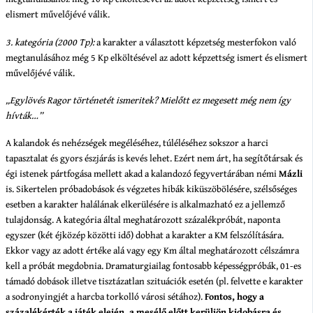
elismert művelőjévé válik.
3. kategória (2000 Tp):
a karakter a választott képzetség mesterfokon való
megtanulásához még 5 Kp elköltésével az adott képzettség ismert és elismert
művelőjévé válik.
„Egylövés Ragor történetét ismeritek? Mielőtt ez megesett még nem így
hívták…”
A kalandok és nehézségek megéléséhez, túléléséhez sokszor a harci
tapasztalat és gyors észjárás is kevés lehet. Ezért nem árt, ha segítőtársak és
égi istenek pártfogása mellett akad a kalandozó fegyvertárában némi
Mázli
is. Sikertelen próbadobások és végzetes hibák kiküszöbölésére, szélsőséges
esetben a karakter halálának elkerülésére is alkalmazható ez a jellemző
tulajdonság. A kategória által meghatározott százalékpróbát, naponta
egyszer (két éjközép közötti idő) dobhat a karakter a KM felszólítására.
Ekkor vagy az adott értéke alá vagy egy Km által meghatározott célszámra
kell a próbát megdobnia. Dramaturgiailag fontosabb képességpróbák, 01-es
támadó dobások illetve tisztázatlan szituációk esetén (pl. felvette e karakter
a sodronyingjét a harcba torkolló városi sétához).
Fontos, hogy a
százalékérték a játék elején, a mesélő előtt kerüljön kidobásra és