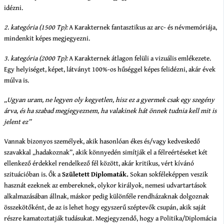
idézni.
2. kategória (1500 Tp):
A Karakternek fantasztikus az arc- és névmemóriája,
mindenkit képes megjegyezni.
3. kategória (2000 Tp):
A Karakternek átlagon felüli a vizuális emlékezete.
Egy helyiséget, képet, látványt 100%-os hűséggel képes felidézni, akár évek
múlva is.
„Ugyan uram, ne legyen oly kegyetlen, hisz ez a gyermek csak egy szegény
árva, és ha szabad megjegyeznem, ha valakinek hát önnek tudnia kell mit is
jelent ez”
Vannak bizonyos személyek, akik hasonlóan ékes és/vagy kedveskedő
szavakkal „hadakoznak”, akik könnyedén simítják el a félreértéseket két
ellenkező érdekkel rendelkező fél között, akár kritikus, vért kívánó
szituációban is. Ők a
Született Diplomaták.
Sokan sokféleképpen veszik
hasznát ezeknek az embereknek, olykor királyok, nemesi udvartartások
alkalmazásában állnak, máskor pedig különféle rendházaknak dolgoznak
összekötőként, de az is lehet hogy egyszerű széptevők csupán, akik saját
részre kamatoztatják tudásukat. Megjegyzendő, hogy a Politika/Diplomácia