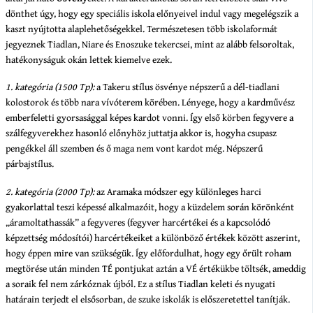
dönthet úgy, hogy egy speciális iskola előnyeivel indul vagy megelégszik a
kaszt nyújtotta alaplehetőségekkel. Természetesen több iskolaformát
jegyeznek Tiadlan, Niare és Enoszuke tekercsei, mint az alább felsoroltak,
hatékonyságuk okán lettek kiemelve ezek.
1. kategória (1500 Tp):
a Takeru stílus ösvénye népszerű a dél-tiadlani
kolostorok és több nara vívóterem körében. Lényege, hogy a kardművész
emberfeletti gyorsasággal képes kardot vonni. Így első körben fegyvere a
szálfegyverekhez hasonló előnyhöz juttatja akkor is, hogyha csupasz
pengékkel áll szemben és ő maga nem vont kardot még. Népszerű
párbajstílus.
2. kategória (2000 Tp):
az Aramaka módszer egy különleges harci
gyakorlattal teszi képessé alkalmazóit, hogy a küzdelem során körönként
„áramoltathassák” a fegyveres (fegyver harcértékei és a kapcsolódó
képzettség módosítói) harcértékeiket a különböző értékek között aszerint,
hogy éppen mire van szükségük. Így előfordulhat, hogy egy őrült roham
megtörése után minden TÉ pontjukat aztán a VÉ értékükbe töltsék, ameddig
a soraik fel nem zárkóznak újból. Ez a stílus Tiadlan keleti és nyugati
határain terjedt el elsősorban, de szuke iskolák is előszeretettel tanítják.