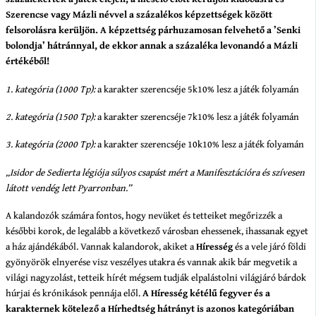
Szerencse vagy Mázli névvel a százalékos képzettségek között
felsorolásra kerüljön. A képzettség párhuzamosan felvehető a ’Senki
bolondja’ hátránnyal, de ekkor annak a százaléka levonandó a Mázli
értékéből!
1. kategória (1000 Tp):
a karakter szerencséje 5k10% lesz a játék folyamán
2. kategória (1500 Tp):
a karakter szerencséje 7k10% lesz a játék folyamán
3. kategória (2000 Tp):
a karakter szerencséje 10k10% lesz a játék folyamán
„Isidor de Sedierta légiója súlyos csapást mért a Manifesztációra és szívesen
látott vendég lett Pyarronban.”
A kalandozók számára fontos, hogy nevüket és tetteiket megőrizzék a
későbbi korok, de legalább a következő városban ehessenek, ihassanak egyet
a ház ajándékából. Vannak kalandorok, akiket a
Híresség
és a vele járó földi
gyönyörök elnyerése visz veszélyes utakra és vannak akik bár megvetik a
világi nagyzolást, tetteik hírét mégsem tudják elpalástolni világjáró bárdok
húrjai és krónikások pennája elől.
A Híresség kétélű fegyver és a
karakternek kötelező a Hírhedtség hátrányt is azonos kategóriában