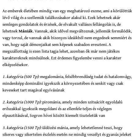
Az emberek életében mindig van egy meghatározó eszme, ami a körülöttük
lévő világ és a szellemük találkozásakor alakul ki. Ezek lehetnek akár
semleges gondolatok és érzések, de elvakult vallásos fellángolás is, de
lehetnek
Mániák
. Vannak, akik idővel megváltoznak, jellemük formálódik,
vagy torzul, de vannak akik bizonyos ideáikból nem engednek semmiért és
van, hogy saját démonjaikat sem képesek szabadon ereszteni. A
megszállottság is ezen lista tagja lehet, azonban ők már nem játékos
karaktereknek minősülnek. Ezt érdemes figyelembe venni a karakter
elképzelésekor.
1. kategória (500 Tp):
megalománia, felsőbbrendűség tudat és hatalomvágy,
mindenképp dominálni igyekszik a környezetében és senkit vagy csak
keveseket tart magával egyívásúnak
2. kategória (1000 Tp):
pirománia, amely minden szituációt egyoldalú
erőszakkal igyekszik megoldani és az ellenfele teljes és végleges
elpusztításával, Sogron hívei között kiemelt tiszteletük van
3. kategória (1500 Tp):
üldözési mánia, amely lehetetlenné teszi, hogy
sikeres vagy sikertelen észlelés esetén ne mindig veszélyt és gyanús jeleket