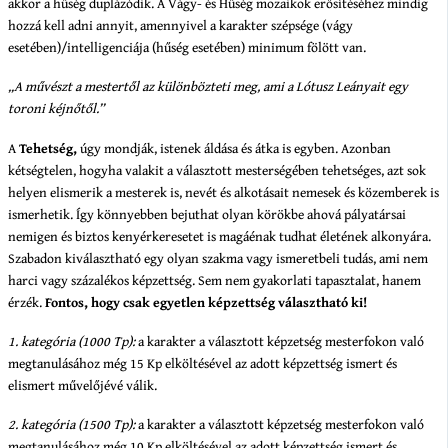
akkor a hűség duplázódik. A Vágy- és Hűség mozaikok erősítéséhez mindig
hozzá kell adni annyit, amennyivel a karakter szépsége (vágy
esetében)/intelligenciája (hűség esetében) minimum fölött van.
„A művészt a mestertől az különbözteti meg, ami a Lótusz Leányait egy
toroni kéjnőtől.”
A
Tehetség,
úgy mondják, istenek áldása és átka is egyben. Azonban
kétségtelen, hogyha valakit a választott mesterségében tehetséges, azt sok
helyen elismerik a mesterek is, nevét és alkotásait nemesek és közemberek is
ismerhetik. Így könnyebben bejuthat olyan körökbe ahová pályatársai
nemigen és biztos kenyérkeresetet is magáénak tudhat életének alkonyára.
Szabadon kiválasztható egy olyan szakma vagy ismeretbeli tudás, ami nem
harci vagy százalékos képzettség. Sem nem gyakorlati tapasztalat, hanem
érzék.
Fontos, hogy csak egyetlen képzettség választható ki!
1. kategória (1000 Tp):
a karakter a választott képzetség mesterfokon való
megtanulásához még 15 Kp elköltésével az adott képzettség ismert és
elismert művelőjévé válik.
2. kategória (1500 Tp):
a karakter a választott képzetség mesterfokon való
megtanulásához még 10 Kp elköltésével az adott képzettség ismert és