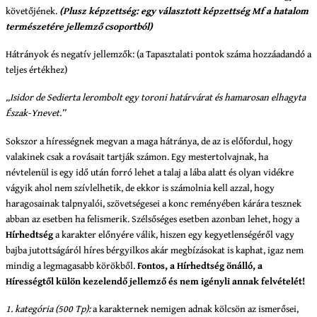
követőjének.
(Plusz képzettség: egy választott képzettség Mf a hatalom
természetére jellemző csoportból)
Hátrányok és negatív jellemzők: (a Tapasztalati pontok száma hozzáadandó a
teljes értékhez)
„Isidor de Sedierta lerombolt egy toroni határvárat és hamarosan elhagyta
Észak-Ynevet.”
Sokszor a hírességnek megvan a maga hátránya, de az is előfordul, hogy
valakinek csak a rovásait tartják számon. Egy mestertolvajnak, ha
névtelenül is egy idő után forró lehet a talaj a lába alatt és olyan vidékre
vágyik ahol nem szívlelhetik, de ekkor is számolnia kell azzal, hogy
haragosainak talpnyalói, szövetségesei a konc reményében kárára tesznek
abban az esetben ha felismerik. Szélsőséges esetben azonban lehet, hogy a
Hírhedtség
a karakter előnyére válik, hiszen egy kegyetlenségéről vagy
bajba jutottságáról híres bérgyilkos akár megbízásokat is kaphat, igaz nem
mindig a legmagasabb körökből.
Fontos, a Hírhedtség önálló, a
Hírességtől külön kezelendő jellemző és nem igényli annak felvételét!
1. kategória (500 Tp):
a karakternek nemigen adnak kölcsön az ismerősei,