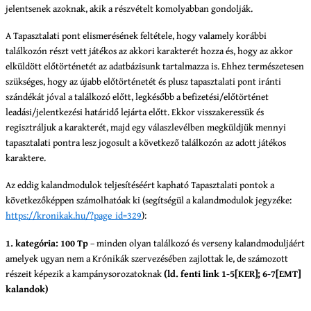
jelentsenek azoknak, akik a részvételt komolyabban gondolják.
A Tapasztalati pont elismerésének feltétele, hogy valamely korábbi
találkozón részt vett játékos az akkori karakterét hozza és, hogy az akkor
elküldött előtörténetét az adatbázisunk tartalmazza is. Ehhez természetesen
szükséges, hogy az újabb előtörténetét és plusz tapasztalati pont iránti
szándékát jóval a találkozó előtt, legkésőbb a befizetési/előtörténet
leadási/jelentkezési határidő lejárta előtt. Ekkor visszakeressük és
regisztráljuk a karakterét, majd egy válaszlevélben megküldjük mennyi
tapasztalati pontra lesz jogosult a következő találkozón az adott játékos
karaktere.
Az eddig kalandmodulok teljesítéséért kapható Tapasztalati pontok a
következőképpen számolhatóak ki (segítségül a kalandmodulok jegyzéke:
https://kronikak.hu/?page_id=329
):
1. kategória: 100 Tp
– minden olyan találkozó és verseny kalandmoduljáért
amelyek ugyan nem a Krónikák szervezésében zajlottak le, de számozott
részeit képezik a kampánysorozatoknak
(ld. fenti link 1-5[KER]; 6-7[EMT]
kalandok)