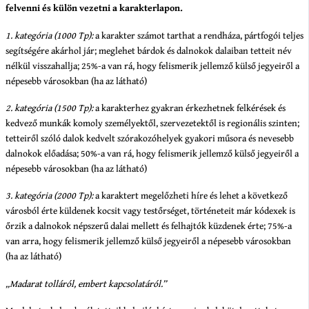
felvenni és külön vezetni a karakterlapon.
1. kategória (1000 Tp):
a karakter számot tarthat a rendháza, pártfogói teljes
segítségére akárhol jár; meglehet bárdok és dalnokok dalaiban tetteit név
nélkül visszahallja; 25%-a van rá, hogy felismerik jellemző külső jegyeiről a
népesebb városokban (ha az látható)
2. kategória (1500 Tp):
a karakterhez gyakran érkezhetnek felkérések és
kedvező munkák komoly személyektől, szervezetektől is regionális szinten;
tetteiről szóló dalok kedvelt szórakozóhelyek gyakori műsora és nevesebb
dalnokok előadása; 50%-a van rá, hogy felismerik jellemző külső jegyeiről a
népesebb városokban (ha az látható)
3. kategória (2000 Tp):
a karaktert megelőzheti híre és lehet a következő
városból érte küldenek kocsit vagy testőrséget, történeteit már kódexek is
őrzik a dalnokok népszerű dalai mellett és felhajtók küzdenek érte; 75%-a
van arra, hogy felismerik jellemző külső jegyeiről a népesebb városokban
(ha az látható)
„Madarat tolláról, embert kapcsolatáról.”