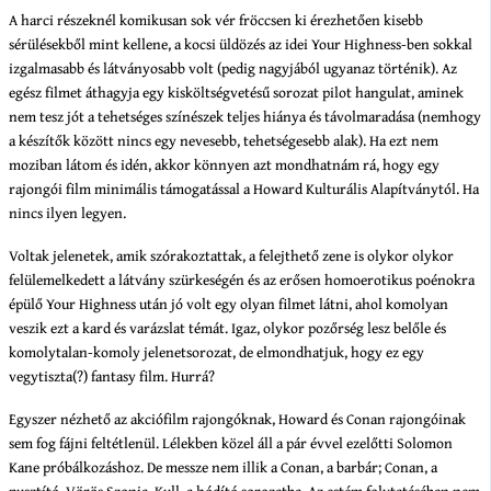
A harci részeknél komikusan sok vér fröccsen ki érezhetően kisebb
sérülésekből mint kellene, a kocsi üldözés az idei Your Highness-ben sokkal
izgalmasabb és látványosabb volt (pedig nagyjából ugyanaz történik). Az
egész filmet áthagyja egy kisköltségvetésű sorozat pilot hangulat, aminek
nem tesz jót a tehetséges színészek teljes hiánya és távolmaradása (nemhogy
a készítők között nincs egy nevesebb, tehetségesebb alak). Ha ezt nem
moziban látom és idén, akkor könnyen azt mondhatnám rá, hogy egy
rajongói film minimális támogatással a Howard Kulturális Alapítványtól. Ha
nincs ilyen legyen.
Voltak jelenetek, amik szórakoztattak, a felejthető zene is olykor olykor
felülemelkedett a látvány szürkeségén és az erősen homoerotikus poénokra
épülő Your Highness után jó volt egy olyan filmet látni, ahol komolyan
veszik ezt a kard és varázslat témát. Igaz, olykor pozőrség lesz belőle és
komolytalan-komoly jelenetsorozat, de elmondhatjuk, hogy ez egy
vegytiszta(?) fantasy film. Hurrá?
Egyszer nézhető az akciófilm rajongóknak, Howard és Conan rajongóinak
sem fog fájni feltétlenül. Lélekben közel áll a pár évvel ezelőtti Solomon
Kane próbálkozáshoz. De messze nem illik a Conan, a barbár; Conan, a