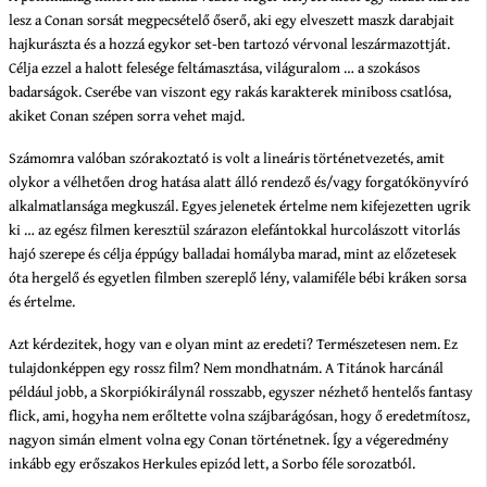
lesz a Conan sorsát megpecsételő őserő, aki egy elveszett maszk darabjait
hajkurászta és a hozzá egykor set-ben tartozó vérvonal leszármazottját.
Célja ezzel a halott felesége feltámasztása, világuralom … a szokásos
badarságok. Cserébe van viszont egy rakás karakterek miniboss csatlósa,
akiket Conan szépen sorra vehet majd.
Számomra valóban szórakoztató is volt a lineáris történetvezetés, amit
olykor a vélhetően drog hatása alatt álló rendező és/vagy forgatókönyvíró
alkalmatlansága megkuszál. Egyes jelenetek értelme nem kifejezetten ugrik
ki … az egész filmen keresztül szárazon elefántokkal hurcolászott vitorlás
hajó szerepe és célja éppúgy balladai homályba marad, mint az előzetesek
óta hergelő és egyetlen filmben szereplő lény, valamiféle bébi kráken sorsa
és értelme.
Azt kérdezitek, hogy van e olyan mint az eredeti? Természetesen nem. Ez
tulajdonképpen egy rossz film? Nem mondhatnám. A Titánok harcánál
például jobb, a Skorpiókirálynál rosszabb, egyszer nézhető hentelős fantasy
flick, ami, hogyha nem erőltette volna szájbarágósan, hogy ő eredetmítosz,
nagyon simán elment volna egy Conan történetnek. Így a végeredmény
inkább egy erőszakos Herkules epizód lett, a Sorbo féle sorozatból.