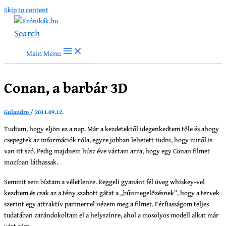
Skip to content
Search
Main Menu
Conan, a barbár 3D
Gulandro
/
2011.09.12.
Tudtam, hogy eljön ez a nap. Már a kezdetektől idegenkedtem tőle és ahogy
csepegtek az információk róla, egyre jobban lehetett tudni, hogy miről is
van itt szó. Pedig majdnem húsz éve vártam arra, hogy egy Conan filmet
moziban láthassak.
Semmit sem bíztam a véletlenre. Reggeli gyanánt fél üveg whiskey-vel
kezdtem és csak az a tény szabott gátat a „bűnmegelőzésnek”, hogy a tervek
szerint egy attraktív partnerrel nézem meg a filmet. Férfiasságom teljes
tudatában zarándokoltam el a helyszínre, ahol a mosolyos modell alkat már