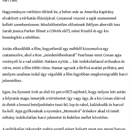
várt rám.
Hagyományos vetítésre ültünk be, a héten már az Amerika Kapitány
elvakított a térhatás illúziójával. Conannal viszont a saját szememmel
kellett szembenéznem. Minősíthetetlen előzetesek (Milyen aberrált tesz
Sarah Jessica Parker filmet a CONAN elé?), némi frissítő és egy kis
bemelegítés a sötétben.
Aztán elkezdődik a film, kegyetlenül egy méhből kizoomolva egy
csatamezőre, ahol a Ron „mindenlébenkanál” Pearlman mint Conan apja
vezényeli le a vad szülést. Hatásos nyitás … bár indokolatlanul erőszakos és
véres, mint a film többi része. Hamar ugrunk a férfivá avatási próbára, ami
amilyen unalmas indul úgy végződik a film legjobban megkoreografált harci
jelenetéhez.
Egen, ha ilyesmit írok az első tíz percről(?) sejthető, hogy milyen lett aztán
a folytatás maga. Ismerjük a történetet: így vagy úgy, de a kis Conan elárvul
és életét a bosszú beteljesítésére teszi fel, lop és rabol, kalózkodik és harcol
ha kell. Apja gyilkosának a nyomára „Momoává” érésekor akad rá ismét
néhány indokolatlan harci jelenetet és fedetlen mellet követően.
A politikailag inkorrekt szekta vezető néger helyett most egy mezei harcos