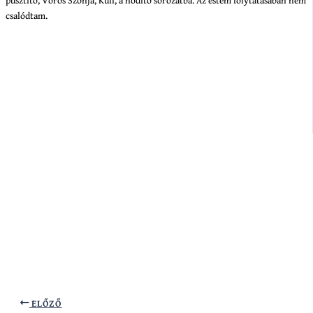
pusztító, Vörös Szonja, Kull, a hódító sorozatba. Az estém folytatásában nem
csalódtam.
ELŐZŐ