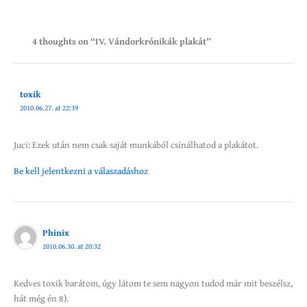
4 thoughts on “IV. Vándorkrónikák plakát”
toxik
2010.06.27. at 22:39
Juci: Ezek után nem csak saját munkából csinálhatod a plakátot.
Be kell jelentkezni a válaszadáshoz
Phinix
2010.06.30. at 20:32
Kedves toxik barátom, úgy látom te sem nagyon tudod már mit beszélsz,
hát még én 8).