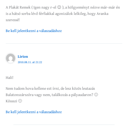
A Plakát Remek ( Igen nagy r-el 😉 ), a hölgyeményt nézve már-már én
is a hátsó sorba lévő férfiakkal agonizálok lelkileg, hogy Aranka
szeressé!
Be kell jelentkezni a válaszadáshoz
Lirion
2010.08.11. at 21:22
Hali!
Nem tudom hova kellene ezt írni, de lesz közös leutazás
Balatonszárszóra vagy nem, találkozás a pályaudaron? 🙂
Kössszi 🙂
Be kell jelentkezni a válaszadáshoz