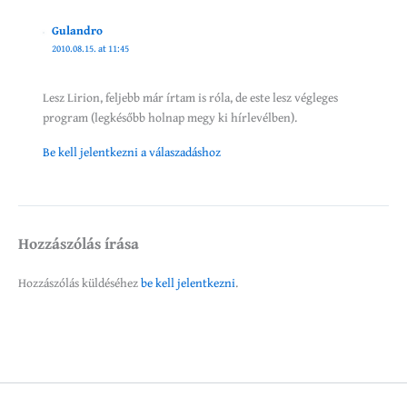
Gulandro
2010.08.15. at 11:45
Lesz Lirion, feljebb már írtam is róla, de este lesz végleges
program (legkésőbb holnap megy ki hírlevélben).
Be kell jelentkezni a válaszadáshoz
Hozzászólás írása
Hozzászólás küldéséhez
be kell jelentkezni
.