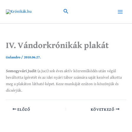
Skip
to
Search
Main
content
Menu
IV. Vándorkrónikák plakát
Gulandro
/
2010.06.27.
Somogyvári Judit
(a Juci) sok éves aktív közreműködés után végül
beváltotta ígéretét és az idei nyári tábor számára saját kezével alkotta
meg a plakáton látható képet. Keze munkáját ezúton is köszönjük és
dícsérjük.
ELŐZŐ
KÖVETKEZŐ