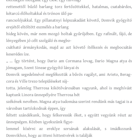
rettenettől bűzlő barlang torz fertőzöttekkel, hatalmas, csatabárdos,
kétarcú élőholtakkal és trónon ülő pa-
rancsolójukkal. Egy pillanatnyi képszakadást követő, Domvik gyógyító
erejétől eltöltött eszmélés a barlang
hideg kövén, már nem mozgó holtak gyűrűjében. Egy rafinált, fájó, de
lényegében jó célt szolgáló és megbo-
csátható ármánykodás, majd az azt követő ítélkezés és megbocsátás
keserédes íze.
„ … Így történt, hogy Dario am Cormana lovag, Dario Magna atya és
jómagam, Szent Sineae gyógyító lányai és
Domvik segedelmével megfékeztük a bűvös ragályt, ami Arieto, Berag-
cora és Ville trezo településeket súj-
totta. Jelenleg Therrosa kikötővárosában vagyunk, ahol is meghívást
kaptunk Linora ünnepélyére Therrosa hét
székének nevében. Magna atya tudomása szerint rendünk más tagjai is a
városban tartózkodnak éppen, így
feltett szándékunk, hogy felkeressük őket, s együtt vegyünk részt az
ünnepségen. Közben igyekszünk figye-
lemmel kísérni az ereklye sorsának alakulását, s imádkozunk
Domvikhoz, hogy az itteni hittestvérek is találják