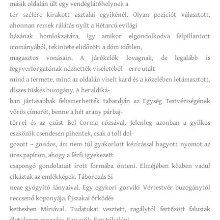
másik oldalán ült egy vendéglátóhelynek a
tér szélére kirakott asztalai egyikénél. Olyan pozíciót választott,
ahonnan remek rálátás nyílt a Hétarcú evilági
házának homlokzatára, így amikor elgondolkodva felpillantott
irományából, tekintete elidőzött a dóm időtlen,
magasztos vonásain. A járókelők lovagnak, de legalább is
fegyverforgatónak nézhették viseletéből – erre utalt
mind a termete, mind az oldalán viselt kard és a közelében letámasztott,
díszes tüskés buzogány. A heraldiká-
ban jártasabbak felismerhették tabardján az Egység Testvériségének
vörös címerét, benne a hét arany párbaj-
tőrrel és az ezüst Bel Corma rózsával. Jelenleg azonban a gyilkos
eszközök csendesen pihentek, csak a toll dol-
gozott – gondos, ám nem túl gyakorlott kézírással hagyott nyomot az
üres papíron, ahogy a férfi igyekezett
csapongó gondolatait írott formába önteni. Elméjében közben vadul
cikáztak az emlékképek. Táborozás Si-
neae gyógyító lányaival. Egy egykori gorviki Vértestvér buzogánytól
reccsenő koponyája. Éjszakai őrködés
kettesben Míriával. Tudatukat vesztett, ragálytól fertőzött falusiak
életidegen mozgása. Egy csók. Egy túlvilági