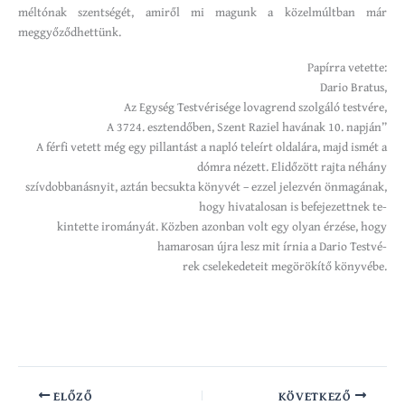
méltónak szentségét, amiről mi magunk a közelmúltban már
meggyőződhettünk.
Papírra vetette:
Dario Bratus,
Az Egység Testvérisége lovagrend szolgáló testvére,
A 3724. esztendőben, Szent Raziel havának 10. napján”
A férfi vetett még egy pillantást a napló teleírt oldalára, majd ismét a
dómra nézett. Elidőzött rajta néhány
szívdobbanásnyit, aztán becsukta könyvét – ezzel jelezvén önmagának,
hogy hivatalosan is befejezettnek te-
kintette irományát. Közben azonban volt egy olyan érzése, hogy
hamarosan újra lesz mit írnia a Dario Testvé-
rek cselekedeteit megörökítő könyvébe.
ELŐZŐ
KÖVETKEZŐ