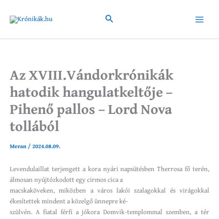
Skip
to
Search
Main
content
Menu
Az XVIII.Vándorkrónikák
hatodik hangulatkeltője –
Pihenő pallos – Lord Nova
tollából
Meran
/
2024.08.09.
Levendulaillat terjengett a kora nyári napsütésben Therrosa fő terén,
álmosan nyújtózkodott egy cirmos cica a
macskaköveken, miközben a város lakói szalagokkal és virágokkal
ékesítettek mindent a közelgő ünnepre ké-
szülvén. A fiatal férfi a jókora Domvik-templommal szemben, a tér