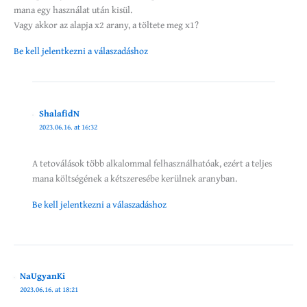
mana egy használat után kisül.
Vagy akkor az alapja x2 arany, a töltete meg x1?
Be kell jelentkezni a válaszadáshoz
ShalafidN
2023.06.16. at 16:32
A tetoválások több alkalommal felhasználhatóak, ezért a teljes
mana költségének a kétszeresébe kerülnek aranyban.
Be kell jelentkezni a válaszadáshoz
NaUgyanKi
2023.06.16. at 18:21