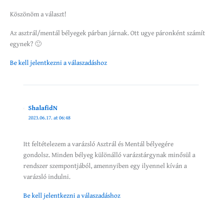
Köszönöm a választ!
Az asztrál/mentál bélyegek párban járnak. Ott ugye páronként számít
egynek? 🙂
Be kell jelentkezni a válaszadáshoz
ShalafidN
2023.06.17. at 06:48
Itt feltételezem a varázsló Asztrál és Mentál bélyegére
gondolsz. Minden bélyeg különálló varázstárgynak minősül a
rendszer szempontjából, amennyiben egy ilyennel kíván a
varázsló indulni.
Be kell jelentkezni a válaszadáshoz