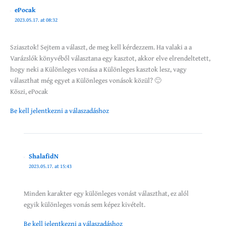
ePocak
2023.05.17. at 08:32
Sziasztok! Sejtem a választ, de meg kell kérdezzem. Ha valaki a a
Varázslók könyvéből választana egy kasztot, akkor elve elrendeltetett,
hogy neki a Különleges vonása a Különleges kasztok lesz, vagy
választhat még egyet a Különleges vonások közül? 🙂
Köszi, ePocak
Be kell jelentkezni a válaszadáshoz
ShalafidN
2023.05.17. at 15:43
Minden karakter egy különleges vonást választhat, ez alól
egyik különleges vonás sem képez kivételt.
Be kell jelentkezni a válaszadáshoz