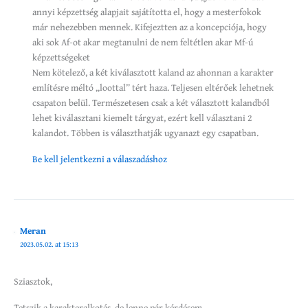
annyi képzettség alapjait sajátította el, hogy a mesterfokok
már nehezebben mennek. Kifejeztten az a koncepciója, hogy
aki sok Af-ot akar megtanulni de nem feltétlen akar Mf-ú
képzettségeket
Nem kötelező, a két kiválasztott kaland az ahonnan a karakter
említésre méltó „loottal” tért haza. Teljesen eltérőek lehetnek
csapaton belül. Természetesen csak a két választott kalandból
lehet kiválasztani kiemelt tárgyat, ezért kell választani 2
kalandot. Többen is választhatják ugyanazt egy csapatban.
Be kell jelentkezni a válaszadáshoz
Meran
2023.05.02. at 15:13
Sziasztok,
Tetszik a karakteralkotás, de lenne pár kérdésem.