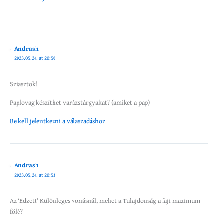
Andrash
2023.05.24. at 20:50
Sziasztok!
Paplovag készíthet varázstárgyakat? (amiket a pap)
Be kell jelentkezni a válaszadáshoz
Andrash
2023.05.24. at 20:53
Az ‘Edzett’ Különleges vonásnál, mehet a Tulajdonság a faji maximum
fölé?