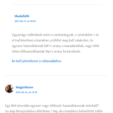
ShalafidN
2023.06.15. at 20:02
Ugyanúgy működnek mint a varázstárgyak, 2 szinteként 1 et
el tud készíteni a karakter, a többit meg kell vásárolni. Az
egyszer használatosak MP×1 arany a maradandóak, vagy több
ízben felhasználhatóak Mp×2 arany ba kerülnek.
Be kell jelentkezni a válaszadáshoz
MagicHorse
2023.06.16. at 14:20
Egy BM tetoválás egyszer vagy többször használatosnak minősül?
Az alap felrajzoláshoz feltöltése 7 Mp, de a hatáshoz beletöltött többi