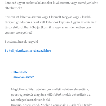
kötelező ugyan azokat a kalandokat kiválasztani, vagy személyenként
eltérhetnek?
Szintén itt lehet választani vagy 1 kiemelt tárgyat vagy 2 kisebb
tárgyat, gondolom a részt vett kalandok kapcsán. Ugyan az a kiemelt
tárgy előfordulhat több játékosnál is vagy az minden estben csak
egyszer szerepelhet?
Bocsánat, ha sok vagyok!
Be kell jelentkezni a válaszadáshoz
ShalafidN
2023.04.23. at 20:29
MagicHorse: Köszi a jelzést, ez mellett valóban elmentünk,
gyors egyeztetés alapján a különböző iskolák bekerültek a a
Különleges kasztok vonás alá.
Dinamo: Sosem gond. Az elve a vonásnak, a „jack of all trade”