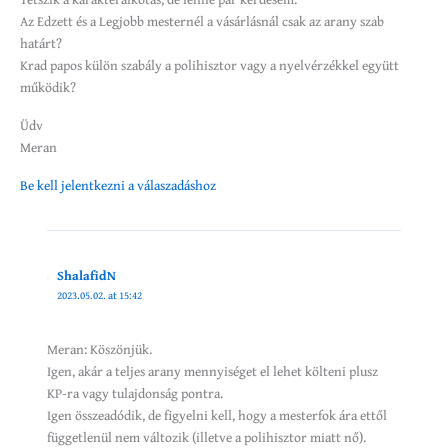
Az Edzett és a Legjobb mesternél a vásárlásnál csak az arany szab
határt?
Krad papos külön szabály a polihisztor vagy a nyelvérzékkel együtt
működik?
Üdv
Meran
Be kell jelentkezni a válaszadáshoz
ShalafidN
2023.05.02. at 15:42
Meran: Köszönjük.
Igen, akár a teljes arany mennyiséget el lehet költeni plusz
KP-ra vagy tulajdonság pontra.
Igen összeadódik, de figyelni kell, hogy a mesterfok ára ettől
függetlenül nem változik (illetve a polihisztor miatt nő).