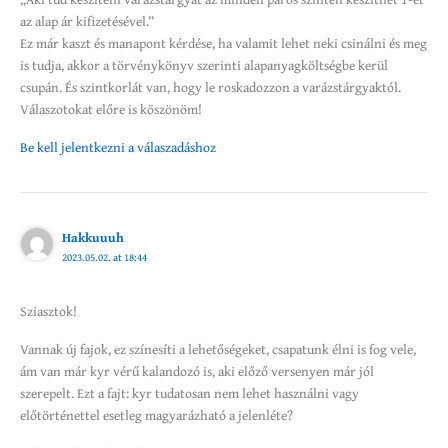
az alap ár kifizetésével.”
Ez már kaszt és manapont kérdése, ha valamit lehet neki csinálni és meg
is tudja, akkor a törvénykönyv szerinti alapanyagköltségbe kerül
csupán. És szintkorlát van, hogy le roskadozzon a varázstárgyaktól.
Válaszotokat előre is köszönöm!
Be kell jelentkezni a válaszadáshoz
Hakkuuuh
2023.05.02. at 18:44
Sziasztok!
Vannak új fajok, ez színesíti a lehetőségeket, csapatunk élni is fog vele,
ám van már kyr vérű kalandozó is, aki előző versenyen már jól
szerepelt. Ezt a fajt: kyr tudatosan nem lehet használni vagy
előtörténettel esetleg magyarázható a jelenléte?