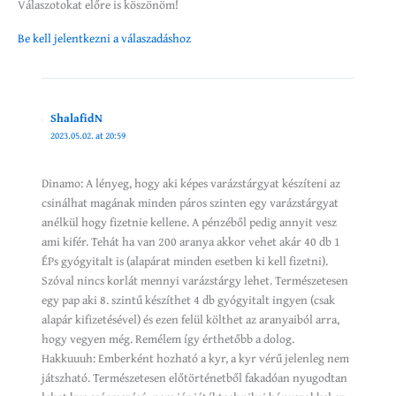
Válaszotokat előre is köszönöm!
Be kell jelentkezni a válaszadáshoz
ShalafidN
2023.05.02. at 20:59
Dinamo: A lényeg, hogy aki képes varázstárgyat készíteni az
csinálhat magának minden páros szinten egy varázstárgyat
anélkül hogy fizetnie kellene. A pénzéből pedig annyit vesz
ami kifér. Tehát ha van 200 aranya akkor vehet akár 40 db 1
ÉPs gyógyitalt is (alapárat minden esetben ki kell fizetni).
Szóval nincs korlát mennyi varázstárgy lehet. Természetesen
egy pap aki 8. szintű készíthet 4 db gyógyitalt ingyen (csak
alapár kifizetésével) és ezen felül költhet az aranyaiból arra,
hogy vegyen még. Remélem így érthetőbb a dolog.
Hakkuuuh: Emberként hozható a kyr, a kyr vérű jelenleg nem
játszható. Természetesen előtörténetből fakadóan nyugodtan