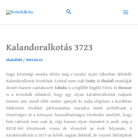
Skip
to
Search
Main
content
Menu
Kalandoralkotás 3723
ShalafidN
/
2023.04.22.
Nagy közösségi munka előzte meg a tavalyi nyári táborban debütált
Kalandoralkotás frissítését. Ezúttal nem csak
Unity
és
Shalafi
munkáját
dicséri hanem csatlakozott
Ishidu
is a legfőbb Regélő Főnix és
Messor
is a Kronikák oldaláról, hogy egy olyan karakteralkotást tudjunk
letenni ami minél több ember igényét ki tudja elégíteni a korábban
lefektetett elvekkel párhuzamban maradva. Ismét próbáltunk a
tömörségre és a könnyen használhatóságra törekedni amellett, hogy
bele raktunk nem csak új, régi hanem olyan elemeket is amik még a
KKUK-ból köszönnek vissza de elvesztek az évek folyamán. A
karakteralkotás a 2023-as hősök napján debütál, de viszont láthatjátok