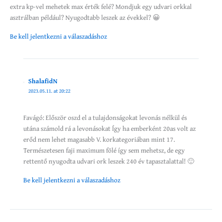
extra kp-vel mehetek max érték felé? Mondjuk egy udvari orkkal
asztrálban például? Nyugodtabb leszek az évekkel? 😀
Be kell jelentkezni a válaszadáshoz
ShalafidN
2023.05.11. at 20:22
Favágó: Először oszd el a tulajdonságokat levonás nélkül és
utána számold rá a levonásokat Így ha emberként 20as volt az
erőd nem lehet magasabb V. korkategoriában mint 17.
Természetesen faji maximum fölé így sem mehetsz, de egy
rettentő nyugodta udvari ork leszek 240 év tapasztalattal! 🙂
Be kell jelentkezni a válaszadáshoz