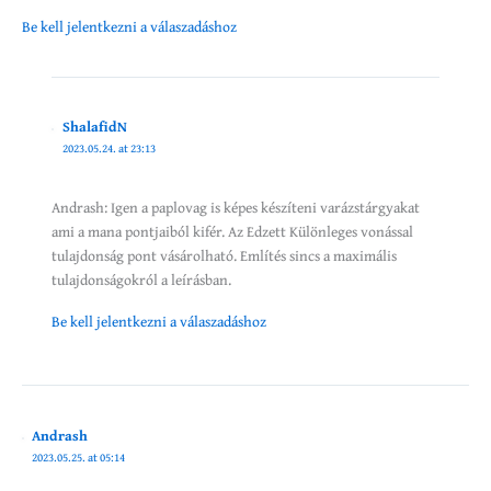
Be kell jelentkezni a válaszadáshoz
ShalafidN
2023.05.24. at 23:13
Andrash: Igen a paplovag is képes készíteni varázstárgyakat
ami a mana pontjaiból kifér. Az Edzett Különleges vonással
tulajdonság pont vásárolható. Említés sincs a maximális
tulajdonságokról a leírásban.
Be kell jelentkezni a válaszadáshoz
Andrash
2023.05.25. at 05:14