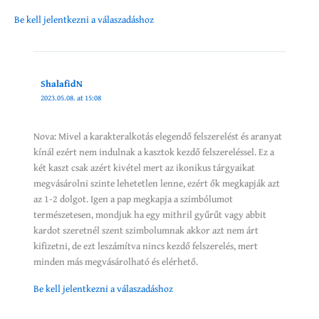
Be kell jelentkezni a válaszadáshoz
ShalafidN
2023.05.08. at 15:08
Nova: Mivel a karakteralkotás elegendő felszerelést és aranyat
kínál ezért nem indulnak a kasztok kezdő felszereléssel. Ez a
két kaszt csak azért kivétel mert az ikonikus tárgyaikat
megvásárolni szinte lehetetlen lenne, ezért ők megkapják azt
az 1-2 dolgot. Igen a pap megkapja a szimbólumot
természetesen, mondjuk ha egy mithril gyűrűt vagy abbit
kardot szeretnél szent szimbolumnak akkor azt nem árt
kifizetni, de ezt leszámítva nincs kezdő felszerelés, mert
minden más megvásárolható és elérhető.
Be kell jelentkezni a válaszadáshoz