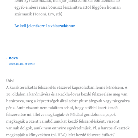
lehet kyr származású, nem jár játéktechnikai bónuszokkal az
egyéb emberi rassz bónuszt leszámítva attól fűggően honnan
származik (Toroni, Erv, stb)
Be kell jelentkezni a válaszadáshoz
nova
2023.05.07. at 23:40
Üdv!
A karakteralkotás felszerelés részével kapcsolatban lenne kérdésem. A
10. oldalon a kardművész és a Rackla-lovas kezdő felszerelése meg van
határozva, meg a képzettségek által adott plusz tárgyak vagy tárgyakra
pénz. Amit viszont nem találtam sehol, hogy a többi kaszt kezdő
felszerelése mi, illetve megkapják-e? Például gondolom a papok
megkapják a Szent Szimbólumukat kezdő felszerelésként, viszont
vannak dolgok, amik nem ennyire egyértelműek. Pl. a harcos alkasztok
megkapják a könyvekben (pl. HBG) leírt kezdő felszerelésüket?