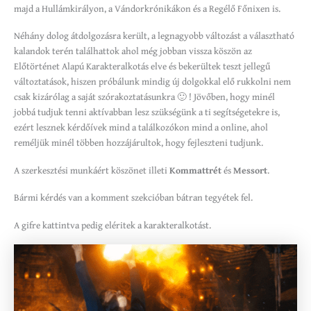
majd a Hullámkirályon, a Vándorkrónikákon és a Regélő Főnixen is.
Néhány dolog átdolgozásra került, a legnagyobb változást a választható
kalandok terén találhattok ahol még jobban vissza köszön az
Előtörténet Alapú Karakteralkotás elve és bekerültek teszt jellegű
változtatások, hiszen próbálunk mindig új dolgokkal elő rukkolni nem
csak kizárólag a saját szórakoztatásunkra 🙂 ! Jövőben, hogy minél
jobbá tudjuk tenni aktívabban lesz szükségünk a ti segítségetekre is,
ezért lesznek kérdőívek mind a találkozókon mind a online, ahol
reméljük minél többen hozzájárultok, hogy fejleszteni tudjunk.
A szerkesztési munkáért köszönet illeti
Kommattrét
és
Messort
.
Bármi kérdés van a komment szekcióban bátran tegyétek fel.
A gifre kattintva pedig eléritek a karakteralkotást.