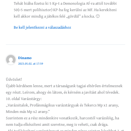
Tehát hiába fizetsz ki 5 Kp-t a Demonologia Af-ra attól további
50(+5 mert polihisztor) KP-ba fog kerülni az MF. Ha kerekíteni
kell akkor mindig a játékos felé „gördül” a kocka. 🙂
Be kell jelentkezni a válaszadáshoz
Dinamo
2023.05.02. at 17:59
Üdvözlet!
Újabb kérdésem lenne, mert a társaságunk tagjai eltérően értelmeznek
egy részt. Leírom, ahogy én látom, és kérném a javítást ahol tévedek.
10. oldal Varázstárgy:
„Varázsitalok, Profánmágikus varázstárgyak és Tekercs Mp x1 arany,
Minden más Mp x2 arany.”
Szerintem ez a rész mindenkire vonatkozik, harcostól varázslóig, ha
nem tudja elkészíteni amit szeretne, meg is veheti, csak drága.
„Aki tud készíteni varázstárgyat az minden páros szinten készíthet 1-et