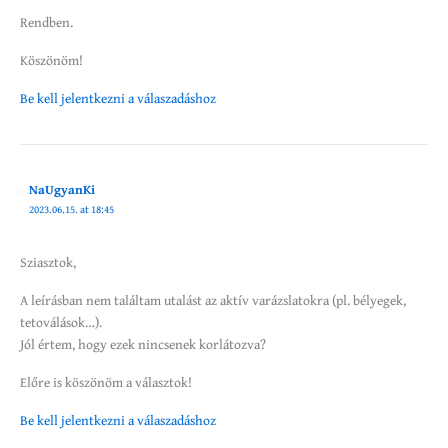
Rendben.
Köszönöm!
Be kell jelentkezni a válaszadáshoz
NaUgyanKi
2023.06.15. at 18:45
Sziasztok,
A leírásban nem találtam utalást az aktív varázslatokra (pl. bélyegek,
tetoválások…).
Jól értem, hogy ezek nincsenek korlátozva?
Előre is köszönöm a választok!
Be kell jelentkezni a válaszadáshoz