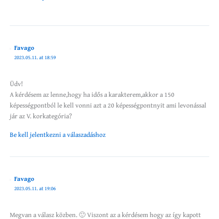
Favago
2023.05.11. at 18:59
Üdv!
A kérdésem az lenne,hogy ha idős a karakterem,akkor a 150
képességpontból le kell vonni azt a 20 képességpontnyit ami levonással
jár az V. korkategória?
Be kell jelentkezni a válaszadáshoz
Favago
2023.05.11. at 19:06
Megvan a válasz közben. 🙂 Viszont az a kérdésem hogy az így kapott