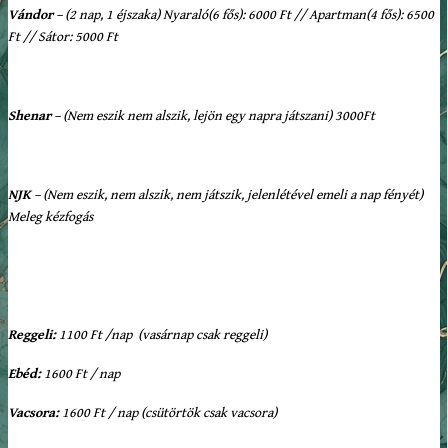
Vándor
– (2 nap, 1 éjszaka) Nyaraló(6 fős): 6000 Ft // Apartman(4 fős): 6500
Ft // Sátor: 5000 Ft
Shenar
– (Nem eszik nem alszik, lejön egy napra játszani) 3000Ft
NJK
– (Nem eszik, nem alszik, nem játszik, jelenlétével emeli a nap fényét)
Meleg kézfogás
Reggeli:
1100 Ft /nap (vasárnap csak reggeli)
Ebéd:
1600 Ft / nap
Vacsora:
1600 Ft / nap (csütörtök csak vacsora)