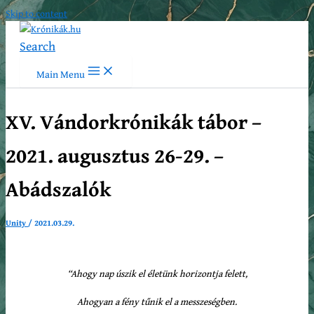
Skip to content
Search
Main Menu
XV. Vándorkrónikák tábor –
2021. augusztus 26-29. –
Abádszalók
Unity
/
2021.03.29.
“Ahogy nap úszik el életünk horizontja felett,
Ahogyan a fény tűnik el a messzeségben.