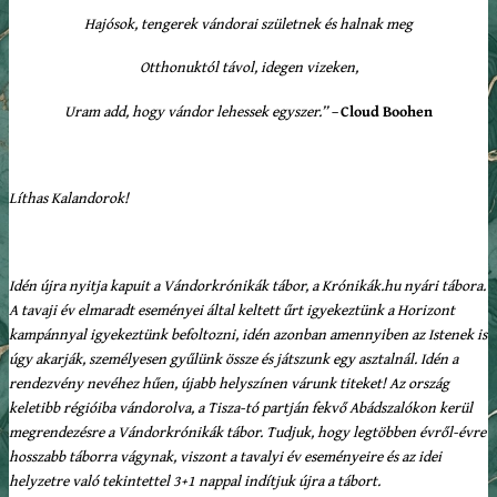
Hajósok, tengerek vándorai születnek és halnak meg
Otthonuktól távol, idegen vizeken,
Uram add, hogy vándor lehessek egyszer.” –
Cloud Boohen
Líthas Kalandorok!
Idén újra nyitja kapuit a Vándorkrónikák tábor, a Krónikák.hu nyári tábora.
A tavaji év elmaradt eseményei által keltett űrt igyekeztünk a Horizont
kampánnyal igyekeztünk befoltozni, idén azonban amennyiben az Istenek is
úgy akarják, személyesen gyűlünk össze és játszunk egy asztalnál. Idén a
rendezvény nevéhez hűen, újabb helyszínen várunk titeket! Az ország
keletibb régióiba vándorolva, a Tisza-tó partján fekvő Abádszalókon kerül
megrendezésre a Vándorkrónikák tábor. Tudjuk, hogy legtöbben évről-évre
hosszabb táborra vágynak, viszont a tavalyi év eseményeire és az idei
helyzetre való tekintettel 3+1 nappal indítjuk újra a tábort.