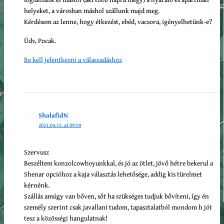
helyeket, a városban máshol szállunk majd meg.
Kérdésem az lenne, hogy étkezést, ebéd, vacsora, igényelhetünk-e?
Üdv, Pocak.
Be kell jelentkezni a válaszadáshoz
ShalafidN
2021.04.15. at 09:59
Szervusz
Beszéltem konzolcowboyunkkal, és jó az ötlet, jövő hétre bekerul a
Shenar opcióhoz a kaja választás lehetősége, addig kis türelmet
kérnénk.
Szállás amúgy van bőven, sőt ha szükséges tudjuk bővíteni, így én
személy szerint csak javallani tudom, tapasztalatból mondom h jót
tesz a közösségi hangulatnak!