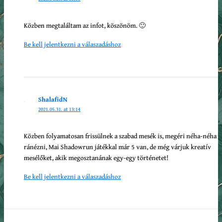
Közben megtaláltam az infot, köszönöm. 🙂
Be kell jelentkezni a válaszadáshoz
ShalafidN
2021.05.31. at 13:14
Közben folyamatosan frissülnek a szabad mesék is, megéri néha-néha
ránézni, Mai Shadowrun játékkal már 5 van, de még várjuk kreatív
mesélőket, akik megosztanának egy-egy történetet!
Be kell jelentkezni a válaszadáshoz