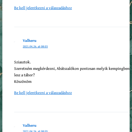
Be kell jelentkezni a válaszadáshoz
Valheru
2021.04.26. at 08:03
Sziasztok.
Szeretném megkérdezni, Abátszalókon pontosan melyik kempingben
lesz a tábor?
Köszönöm
Be kell jelentkezni a válaszadáshoz
Valheru
2021.04.26. at 08:05