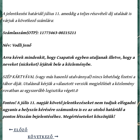
A jelentkezési határidő július 11. ameddig a teljes részvételi díj utalását is
várjuk a következő számlára:
Számlaszám(OTP): 11773463-00215211
Név: Vodli Jenő
Arra kérek mindenkit, hogy Csapatok egyben utaljanak illetve, hogy a
neveket (nickeket) írjátok bele a közleménybe.
SZÉP KÁRTYÁVAL (vagy más hasonló utalvánnyal) nincs lehetőség fizetni a
tábor díját. Utalásnál kérjük a választott verziók megjelölését a közlemény
rovatban az egyszerűbb logisztika végett.0
Fontos! A júlis 11. napját követő jelentkezéseket nem tudjuk elfogadni
ugyanis a helyszín kérésére számunkra is ez az utolsó határidő a
pontos létszám bejelentéséhez. Megértéseteket köszönjük!
ELŐZŐ
KÖVETKEZŐ