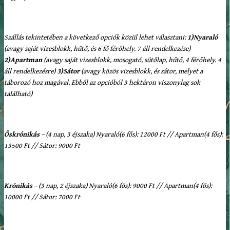
Szállás tekintetében a következő opciók közül lehet választani:
1)Nyaraló
(avagy saját vizesblokk, hűtő, és 6 fő férőhely. 7 áll rendelkezése)
2)Apartman
(avagy saját vizesblokk, mosogató, sütőlap, hűtő, 4 férőhely. 4
áll rendelkezésre)
3)Sátor
(avagy közös vizesblokk, és sátor, melyet a
táborozó hoz magával. Ebből az opcióból 3 hektáron viszonylag sok
található)
Őskrónikás
– (4 nap, 3 éjszaka) Nyaraló(6 fős): 12000 Ft // Apartman(4 fős):
13500 Ft // Sátor: 9000 Ft
Krónikás
– (3 nap, 2 éjszaka) Nyaraló(6 fős
): 9000 Ft // Apartman(4 fős):
10000 Ft // Sátor: 7000 Ft