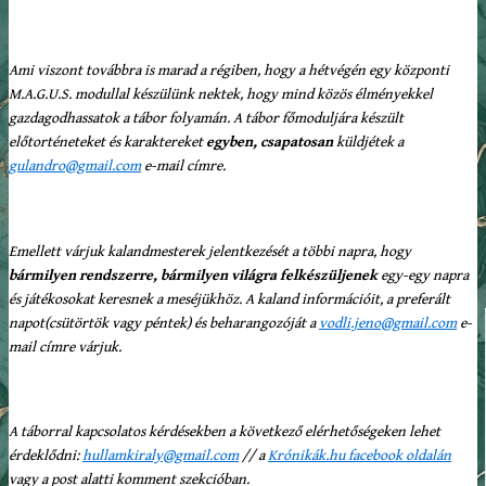
Ami viszont továbbra is marad a régiben, hogy a hétvégén egy központi
M.A.G.U.S. modullal készülünk nektek, hogy mind közös élményekkel
gazdagodhassatok a tábor folyamán. A tábor főmoduljára készült
előtorténeteket és karaktereket
egyben, csapatosan
küldjétek a
gulandro@gmail.com
e-mail címre.
Emellett várjuk kalandmesterek jelentkezését a többi napra, hogy
bármilyen rendszerre, bármilyen világra felkészüljenek
egy-egy napra
és játékosokat keresnek a meséjükhöz. A kaland információit, a preferált
napot(csütörtök vagy péntek) és beharangozóját a
vodli.jeno@gmail.com
e-
mail címre várjuk.
A táborral kapcsolatos kérdésekben a következő elérhetőségeken lehet
érdeklődni:
hullamkiraly@gmail.com
// a
Krónikák.hu facebook oldalán
vagy a post alatti komment szekcióban.