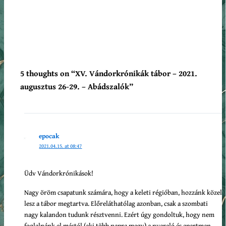
5 thoughts on “XV. Vándorkrónikák tábor – 2021.
augusztus 26-29. – Abádszalók”
epocak
2021.04.15. at 08:47
Üdv Vándorkrónikások!
Nagy öröm csapatunk számára, hogy a keleti régióban, hozzánk közel
lesz a tábor megtartva. Előreláthatólag azonban, csak a szombati
nagy kalandon tudunk résztvenni. Ezért úgy gondoltuk, hogy nem
foglalnánk el mástól (aki több napra megy) a nyaraló és apartman