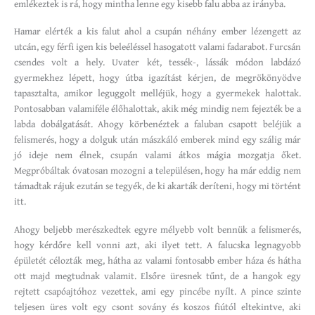
emlékeztek is rá, hogy mintha lenne egy kisebb falu abba az irányba.
Hamar elérték a kis falut ahol a csupán néhány ember lézengett az
utcán, egy férfi igen kis beleéléssel hasogatott valami fadarabot. Furcsán
csendes volt a hely. Uvater két, tessék-, lássák módon labdázó
gyermekhez lépett, hogy útba igazítást kérjen, de megrökönyödve
tapasztalta, amikor leguggolt melléjük, hogy a gyermekek halottak.
Pontosabban valamiféle élőhalottak, akik még mindig nem fejezték be a
labda dobálgatását. Ahogy körbenéztek a faluban csapott beléjük a
felismerés, hogy a dolguk után mászkáló emberek mind egy szálig már
jó ideje nem élnek, csupán valami átkos mágia mozgatja őket.
Megpróbáltak óvatosan mozogni a településen, hogy ha már eddig nem
támadtak rájuk ezután se tegyék, de ki akarták deríteni, hogy mi történt
itt.
Ahogy beljebb merészkedtek egyre mélyebb volt bennük a felismerés,
hogy kérdőre kell vonni azt, aki ilyet tett. A falucska legnagyobb
épületét célozták meg, hátha az valami fontosabb ember háza és hátha
ott majd megtudnak valamit. Elsőre üresnek tűnt, de a hangok egy
rejtett csapóajtóhoz vezettek, ami egy pincébe nyílt. A pince szinte
teljesen üres volt egy csont sovány és koszos fiútól eltekintve, aki