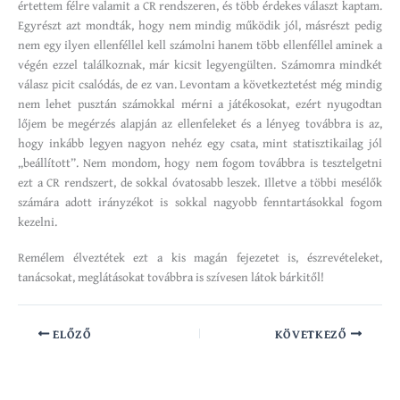
értettem félre valamit a CR rendszeren, és több érdekes választ kaptam.
Egyrészt azt mondták, hogy nem mindig működik jól, másrészt pedig
nem egy ilyen ellenféllel kell számolni hanem több ellenféllel aminek a
végén ezzel találkoznak, már kicsit legyengülten. Számomra mindkét
válasz picit csalódás, de ez van. Levontam a következtetést még mindig
nem lehet pusztán számokkal mérni a játékosokat, ezért nyugodtan
lőjem be megérzés alapján az ellenfeleket és a lényeg továbbra is az,
hogy inkább legyen nagyon nehéz egy csata, mint statisztikailag jól
„beállított”. Nem mondom, hogy nem fogom továbbra is tesztelgetni
ezt a CR rendszert, de sokkal óvatosabb leszek. Illetve a többi mesélők
számára adott irányzékot is sokkal nagyobb fenntartásokkal fogom
kezelni.
Remélem élveztétek ezt a kis magán fejezetet is, észrevételeket,
tanácsokat, meglátásokat továbbra is szívesen látok bárkitől!
ELŐZŐ
KÖVETKEZŐ