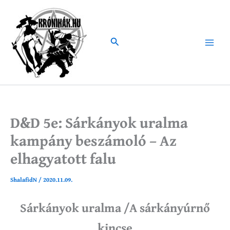
Skip
to
content
Search
Main
Menu
D&D 5e: Sárkányok uralma
kampány beszámoló – Az
elhagyatott falu
ShalafidN
/
2020.11.09.
Sárkányok uralma /
A sárkányúrnő
kincse