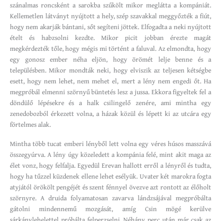
szánalmas roncsként a sarokba szűkölt mikor meglátta a kompániát.
Kellemetlen látványt nyújtott a hely, szép szavakkal meggyőzték a fiút,
hogy nem akarják bántani, sőt segíteni jöttek. Elfogadta a neki nyújtott
ételt és habzsolni kezdte. Mikor picit jobban érezte magát
megkérdezték tőle, hogy mégis mi történt a faluval. Az elmondta, hogy
egy gonosz ember néha eljön, hogy örömét lelje benne és a
településben. Mikor mondták neki, hogy elviszik az teljesen kétségbe
esett, hogy nem lehet, nem mehet el, mert a lény nem engedi őt. Ha
megpróbál elmenni szörnyű büntetés lesz a jussa. Ekkora figyeltek fel a
döndülő lépésekre és a halk csilingelő zenére, ami mintha egy
zenedobozból érkezett volna, a házak közül és lépett ki az utcára egy
förtelmes alak.
Mintha több tucat emberi lényből lett volna egy véres húsos masszává
összegyúrva. A lény úgy közeledett a kompánia felé, mint akit maga az
élet vonz, hogy felfalja. Egyedül Erevan hallott erről a lényről és tudta,
hogy ha tűzzel küzdenek ellene lehet esélyük. Uvater két marokra fogta
atyjától örökölt pengéjét és szent fénnyel övezve azt rontott az élőholt
szörnyre. A druida folyamatosan zavarva lándzsájával megpróbálta
gátolni mindennemű mozgását, amíg Csin mögé kerülve
sárkánylehelettel próbálta felperzselni. Néhány perc után már csak az