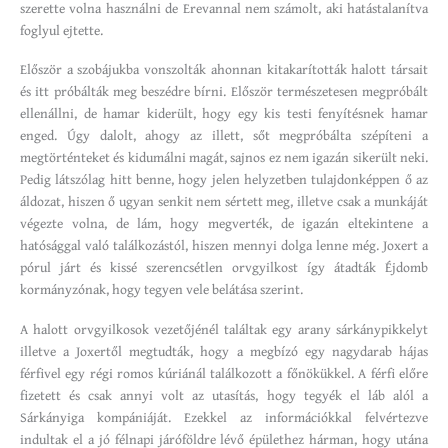
szerette volna használni de Erevannal nem számolt, aki hatástalanítva
foglyul ejtette.
Először a szobájukba vonszolták ahonnan kitakarították halott társait
és itt próbálták meg beszédre bírni. Először természetesen megpróbált
ellenállni, de hamar kiderült, hogy egy kis testi fenyítésnek hamar
enged. Úgy dalolt, ahogy az illett, sőt megpróbálta szépíteni a
megtörténteket és kidumálni magát, sajnos ez nem igazán sikerült neki.
Pedig látszólag hitt benne, hogy jelen helyzetben tulajdonképpen ő az
áldozat, hiszen ő ugyan senkit nem sértett meg, illetve csak a munkáját
végezte volna, de lám, hogy megverték, de igazán eltekintene a
hatósággal való találkozástól, hiszen mennyi dolga lenne még. Joxert a
pórul járt és kissé szerencsétlen orvgyilkost így átadták Éjdomb
kormányzónak, hogy tegyen vele belátása szerint.
A halott orvgyilkosok vezetőjénél találtak egy arany sárkánypikkelyt
illetve a Joxertől megtudták, hogy a megbízó egy nagydarab hájas
férfivel egy régi romos kúriánál találkozott a főnökükkel. A férfi előre
fizetett és csak annyi volt az utasítás, hogy tegyék el láb alól a
Sárkányiga kompániáját. Ezekkel az információkkal felvértezve
indultak el a jó félnapi járóföldre lévő épülethez hárman, hogy utána