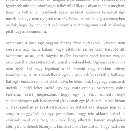
igyekszek minden eshetőségre felkészülni illetve, olyan módon megírni,
hogy ne kelljen a mesélőnek egész történet szálakon keresztül úgy
mesélnie, hogy nem nyújtok mankót. Persze ennek én végeredményben
örülök, hogy így van, mert beírhatom a saját dolgaimat, csak ez tényleg
picit idegen a számomra.
Számomra a harc egy nagyon fontos része a játéknak. Viszont nem
szeretem azt, ha a kaland vagy játékülés szinte csak harcból áll.
Számomra az az igazi, hogyha inkább kevesebb harci jelenet van, de
azok annál emlékezetesebbek, annál érdekesebbek. Ugyanis számomra
nem nyújt túl nagy izgalmat a 28. kobold vagy random szörny
lemészárlása. A D&D rendelkezik egy CR azaz Kihívás Érték (Challenge
Rating) rendszerrel, amit alkalmazva be lehet lőni, hogy egy csapatnak
melyik ellenfél lehet méltó egy-egy csata erejéig. Szerettem volna
tesztelni, ezért megnéztem, hogy egy (a fent említett lény)
tulajdonképpen 6db hasonszőrű játékosnak egy jó ellenfél. Mivel bízom
a játékosaimban és kreativitásukban (és statisztikák alapján sem tűnt
annyira meggyőzőnek) úgy gondoltam, hogy fele akkora erővel is
elbírnak majd vele. Nos, nem csak, hogy elbírtak, hanem meglepően
könnyű ellenfélnek bizonyult. Ennek utána is kérdeztem, hogy hátha én