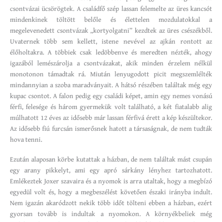
csontvázai ücsörögtek. A családfő szép lassan felemelte az üres kancsót
mindenkinek töltött belőle és élettelen mozdulatokkal a
megelevenedett csontvázak „kortyolgatni” kezdtek az üres csészékből.
Uvaternek több sem kellett, istene nevével az ajkán rontott az
élőholtakra. A többiek csak ledöbbenve és meredten nézték, ahogy
igazából lemészárolja a csontvázakat, akik minden érzelem nélkül
monotonon támadtak rá. Miután lenyugodott picit megszemlélték
mindannyian a szoba maradványait. A hátsó részében találtak még egy
kupac csontot. A falon pedig egy családi képet, amin egy nemes vonású
férfi, felesége és három gyermekük volt található, a két fiatalabb alig
múlhatott 12 éves az idősebb már lassan férfivá érett a kép készültekor.
Az idősebb fiú furcsán ismerősnek hatott a társaságnak, de nem tudták
hova tenni.
Ezután alaposan körbe kutattak a házban, de nem találtak mást csupán
egy arany pikkelyt, ami egy apró sárkány lényhez tartozhatott.
Emlékeztek Joxer szavaira és a nyomok is arra utaltak, hogy a megbízó
egyedül volt és, hogy a megbeszélést követően északi irányba indult.
Nem igazán akaródzott nekik több időt tölteni ebben a házban, ezért
gyorsan tovább is indultak a nyomokon. A környékbeliek még