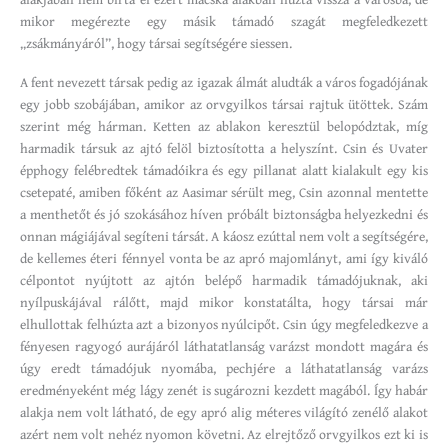
mikor megérezte egy másik támadó szagát megfeledkezett
„zsákmányáról”, hogy társai segítségére siessen.
A fent nevezett társak pedig az igazak álmát aludták a város fogadójának
egy jobb szobájában, amikor az orvgyilkos társai rajtuk ütöttek. Szám
szerint még hárman. Ketten az ablakon keresztül belopództak, míg
harmadik társuk az ajtó felöl biztosította a helyszínt. Csin és Uvater
épphogy felébredtek támadóikra és egy pillanat alatt kialakult egy kis
csetepaté, amiben főként az Aasimar sérült meg, Csin azonnal mentette
a menthetőt és jó szokásához híven próbált biztonságba helyezkedni és
onnan mágiájával segíteni társát. A káosz ezúttal nem volt a segítségére,
de kellemes éteri fénnyel vonta be az apró majomlányt, ami így kiváló
célpontot nyújtott az ajtón belépő harmadik támadójuknak, aki
nyílpuskájával rálőtt, majd mikor konstatálta, hogy társai már
elhullottak felhúzta azt a bizonyos nyúlcipőt. Csin úgy megfeledkezve a
fényesen ragyogó aurájáról láthatatlanság varázst mondott magára és
úgy eredt támadójuk nyomába, pechjére a láthatatlanság varázs
eredményeként még lágy zenét is sugározni kezdett magából. Így habár
alakja nem volt látható, de egy apró alig méteres világító zenélő alakot
azért nem volt nehéz nyomon követni. Az elrejtőző orvgyilkos ezt ki is