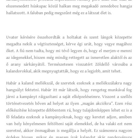
elszenesedett húskupac közül halkan meg megakadó zenedoboz hangja
hallatszott. A faluban pedig megszűnt még ez a látszat élet is.
Uvater kérésére összehordták a holtakat és szent lángok közepette
megadta nekik a végtisztességet, kérve égi urát, hogy vegye magához
őket. A fiú nem tudta, hogy mi tévő legyen és, hogy el merjen-e menni
az idegenekkel, hiszen még mindig rettegett az ismeretlen alaktól és az
ő arany sárkányától. Természetesen visszatért Zöldellő városába a
kalandorokkal, akik megnyugtatták, hogy ez a legjobb, amit tehet.
Habár a kaland mellékszál, de szeretek ezeknek a mellékszálakra nagy
hangsúlyt fektetni. Habár itt már látszik, hogy rengeteg munkával fog
járni a kampányt ráigazítani a saját elképzeléseimre. Viszont a szellős
történetvezetés bőven ad helyet az ilyen „magán akciókra”. Ezen rész
előkészítése közepette döbbentem rá, hogy tulajdonképpen lehet ez is a
fő feladata ezeknek a kampányoknak, hogy egy keretet adjon, amiben
van hely kényelmesen feltölteni saját elemekkel, de ha valaki ezt nem
szeretné, akkor önmagában is megállja a helyét. Ez számomra nagyon
érdekes hiszen, mikor én magam írok kalandot akár rendezvényre