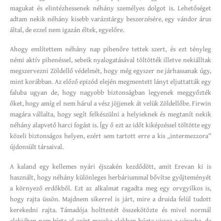
magukat és elintézhessenek néhány személyes dolgot is. Lehetőséget
adtam nekik néhány kisebb varázstárgy beszerzésére, egy vándor árus
által, de ezzel nem igazán éltek, egyelőre.
Ahogy említettem néhány nap pihenőre tettek szert, és ezt tényleg
némi aktív pihenéssel, sebeik nyalogatásával töltötték illetve nekiálltak
megszervezni Zöldellő védelmét, hogy még egyszer ne járhassanak úgy,
mint korábban. Az előző epizód elején megmentett lányt eljuttatták egy
faluba ugyan de, hogy nagyobb biztonságban legyenek meggyőzték
őket, hogy amíg el nem hárul a vész jöjjenek át velük Zöldellőbe. Firwin
magára vállalta, hogy segít felkészülni a helyieknek és megtanít nekik
néhány alapvető harci fogást is. Így ő ezt az időt kiképzéssel töltötte egy
közeli biztonságos helyen, ezért sem tartott erre a kis „intermezzora”
újdonsült társaival.
A kaland egy kellemes nyári éjszakén kezdődött, amit Erevan ki is
használt, hogy néhány különleges herbáriummal bővítse gyűjteményét
a környező erdőkből. Ezt az alkalmat ragadta meg egy orvgyilkos is,
hogy rajta üssön. Majdnem sikerrel is járt, mire a druida felül tudott
kerekedni rajta. Támadója holttestét összekötözte és mivel normál
alakjában nem bírta el ezért macska alakban húzta vissza a városba, de