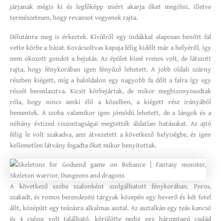
járjanak mégis ki és legfőképp miért akarja őket megölni, illetve
természetesen, hogy revansot vegyenek rajta.
Délutánra meg is érkeztek. Kívülről egy indákkal alaposan benőtt fal
vette körbe a házat. Kovácsoltvas kapuja félig kidőlt már a helyéről, így
nem okozott gondot a bejutás. Az épület kissé romos volt, de látszott
rajta, hogy fénykorában igen fényűző lehetett. A jobb oldali szárny
részben kiégett, míg a baloldalon egy nagyobb fa dőlt a falra így egy
részét beomlasztva. Kicsit körbejártak, de mikor megbizonyosodtak
róla, hogy nincs senki élő a közelben, a kiégett rész irányából
bementek. A szoba valamikor igen jómódú lehetett, de a lángok és a
néhány évtized viszontagságai megtették áldatlan hatásukat. Az ajtó
félig le volt szakadva, ami átvezetett a következő helyiségbe, és igen
kellemetlen látvány fogadta őket mikor benyitottak.
A következő szoba szalonként szolgálhatott fénykorában. Poros,
szakadt, és romos berendezési tárgyak közepén egy heverő és két fotel
állt, középütt egy teázásra alkalmas asztal. Az asztalkán egy teás kancsó
és 4 csésze volt található, körülötte pedig egy háromtagú család