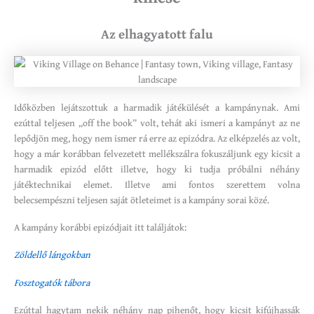
Az elhagyatott falu
Időközben lejátszottuk a harmadik játékülését a kampánynak. Ami
ezúttal teljesen „off the book” volt, tehát aki ismeri a kampányt az ne
lepődjön meg, hogy nem ismer rá erre az epizódra. Az elképzelés az volt,
hogy a már korábban felvezetett mellékszálra fokuszáljunk egy kicsit a
harmadik epizód előtt illetve, hogy ki tudja próbálni néhány
játéktechnikai elemet. Illetve ami fontos szerettem volna
belecsempészni teljesen saját ötleteimet is a kampány sorai közé.
A kampány korábbi epizódjait itt találjátok:
Zöldellő lángokban
Fosztogatók tábora
Ezúttal hagytam nekik néhány nap pihenőt, hogy kicsit kifújhassák