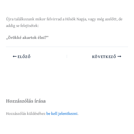
Újra találkozunk mikor felvirrad a Hősök Napja, vagy még azelőtt, de
addig se felejtsétek:
„Örökké akartok élni?”
ELŐZŐ
KÖVETKEZŐ
Hozzászólás írása
Hozzászólás küldéséhez
be kell jelentkezni
.