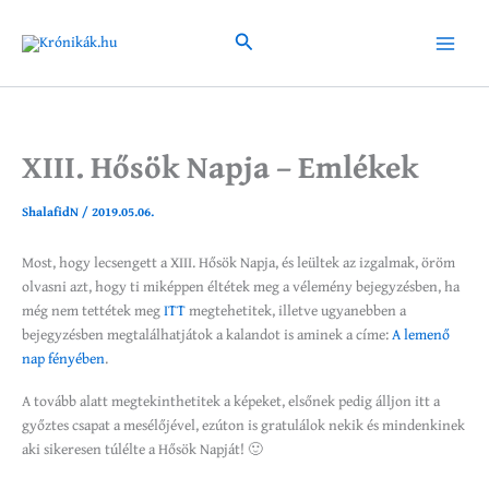
Skip
to
Search
Main
content
Menu
XIII. Hősök Napja – Emlékek
ShalafidN
/
2019.05.06.
Most, hogy lecsengett a XIII. Hősök Napja, és leültek az izgalmak, öröm
olvasni azt, hogy ti miképpen éltétek meg a vélemény bejegyzésben, ha
még nem tettétek meg
ITT
megtehetitek, illetve ugyanebben a
bejegyzésben megtalálhatjátok a kalandot is aminek a címe:
A lemenő
nap fényében
.
A tovább alatt megtekinthetitek a képeket, elsőnek pedig álljon itt a
győztes csapat a mesélőjével, ezúton is gratulálok nekik és mindenkinek
aki sikeresen túlélte a Hősök Napját! 🙂