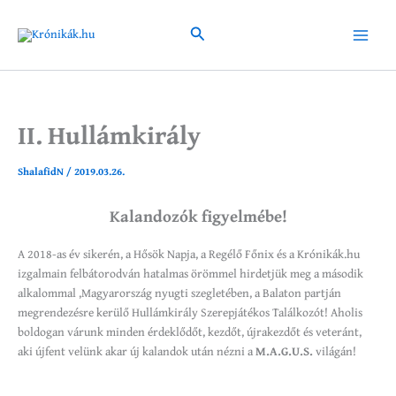
Skip
to
Search
Main
content
Menu
II. Hullámkirály
ShalafidN
/
2019.03.26.
Kalandozók figyelmébe!
A 2018-as év sikerén, a Hősök Napja, a Regélő Főnix és a Krónikák.hu
izgalmain felbátorodván hatalmas örömmel hirdetjük meg a második
alkalommal ,Magyarország nyugti szegletében, a Balaton partján
megrendezésre kerülő Hullámkirály Szerepjátékos Találkozót! Aholis
boldogan várunk minden érdeklődőt, kezdőt, újrakezdőt és veteránt,
aki újfent velünk akar új kalandok után nézni a
M.A.G.U.S.
világán!