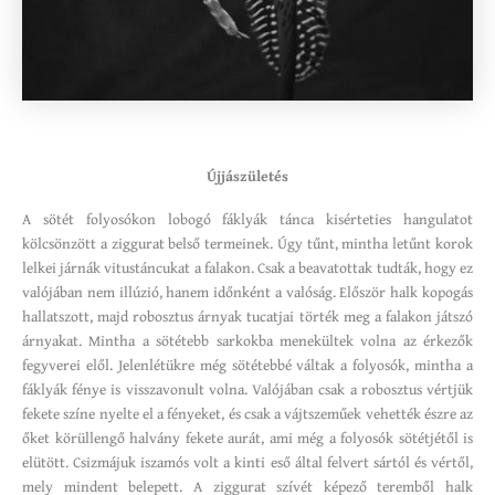
Újjászületés
A sötét folyosókon lobogó fáklyák tánca kisérteties hangulatot
kölcsönzött a ziggurat belső termeinek. Úgy tűnt, mintha letűnt korok
lelkei járnák vitustáncukat a falakon. Csak a beavatottak tudták, hogy ez
valójában nem illúzió, hanem időnként a valóság. Először halk kopogás
hallatszott, majd robosztus árnyak tucatjai törték meg a falakon játszó
árnyakat. Mintha a sötétebb sarkokba menekültek volna az érkezők
fegyverei elől. Jelenlétükre még sötétebbé váltak a folyosók, mintha a
fáklyák fénye is visszavonult volna. Valójában csak a robosztus vértjük
fekete színe nyelte el a fényeket, és csak a vájtszeműek vehették észre az
őket körüllengő halvány fekete aurát, ami még a folyosók sötétjétől is
elütött. Csizmájuk iszamós volt a kinti eső által felvert sártól és vértől,
mely mindent belepett. A ziggurat szívét képező teremből halk