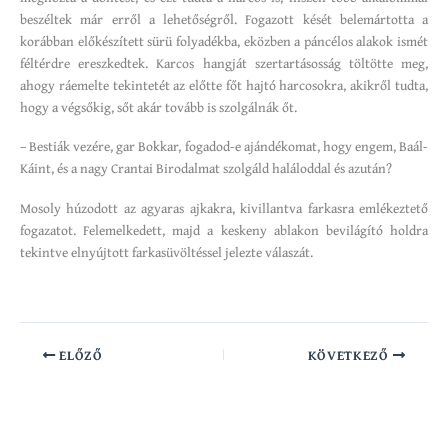
beszéltek már erről a lehetőségről. Fogazott kését belemártotta a
korábban előkészített sürü folyadékba, eközben a páncélos alakok ismét
féltérdre ereszkedtek. Karcos hangját szertartásosság töltötte meg,
ahogy ráemelte tekintetét az előtte főt hajtó harcosokra, akikről tudta,
hogy a végsőkig, sőt akár tovább is szolgálnák őt.
– Bestiák vezére, gar Bokkar, fogadod-e ajándékomat, hogy engem, Baál-
Káint, és a nagy Crantai Birodalmat szolgáld haláloddal és azután?
Mosoly húzodott az agyaras ajkakra, kivillantva farkasra emlékeztető
fogazatot. Felemelkedett, majd a keskeny ablakon bevilágító holdra
tekintve elnyújtott farkasüvöltéssel jelezte válaszát.
ELŐZŐ
KÖVETKEZŐ