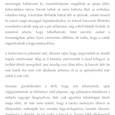
mormogás hallatszott ki, tiszteletteljesen megálltak az ajtaja előtt,
bebocsátásra várva. Percek teltek el, mire behívta őket az erőteljes,
rekedtes hang. A kortalan férfialak háttal állt az ajtónak, valami keserű
és szúrós szagú anyaggal foglalatoskodva. Az érkező harcosok féltérdre
ereszkedve várták meg azt a pár pillanatot, míg a férfi feléjük fordult, és
szemével jelezte, hogy felkelhetnek. Nem szerette ezeket a
formaságokat, pláne ilyen vészterhes időkben, de tudta, hogy a vadak
ragaszkodnak a hagyományokhoz.
A bestia harcos jelentést tett, látszott rajta, hogy megviselték az elmúlt
napok csatározásai. Még az ő kemény szervezetük is kezd kifogyni az
örökké éltető energiából, ami mindig viszi őket előre, új harcok felé. De
már hetek óta nem volt alkalmuk pihenni, és ez az igénybevétel már
nekik is sok volt.
Hosszan gondolkodott a férfi, hogy mit tehetnének, ujjai
végigsimítottak az öklömnyi zöld jáspison, egy pillanatra elmélázott a
mélyén ragyogó lángnyelven. Már csak egyetlen lehetőséget látott
maga előtt, itt már nem számít, hogy a tanács mennyire ellenzi az
elképzelést, szükségük lesz minden fegyverfogatóra. Szemén látszott,
meghozta a döntést, és ezt tudta a harcos is, hiszen több alkalommal