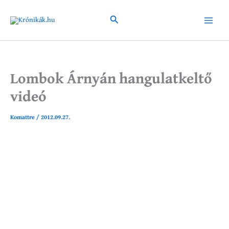
Skip
to
Search
Main
content
Menu
Lombok Árnyán hangulatkeltő
videó
Komattre
/
2012.09.27.