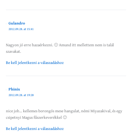
Gulandro
2012.09.28. at 15:41
Nagyon jó erre hazaérkezni. 🙂 Amund itt mellettem nem is talál
szavakat.
Be kell jelentkezni a válaszadáshoz
Phinix
2012.09.28. at 19:28
nice job… kellemes borongós mese hangulat, némi Miyazakival, és egy
csipetnyi Magus fűszerkeverékkel 🙂
Be kell jelentkezni a válaszadáshoz