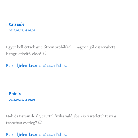
Catsmile
2012.09.29. at 08:39
Egyet kell értsek az előttem szólókkal… nagyon jól összerakott
hangulatkeltő videó. 🙂
Be kell jelentkezni a válaszadáshoz
Phinix
2012.09.30. at 08:05
Noh és
Catsmile
úr, ezúttal fizika valójában is tiszteletét teszi a
táborban esetleg? 🙂
Be kell jelentkezni a válaszadáshoz