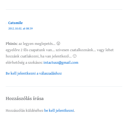
Catsmile
2012.10.02. at 08:39
Phinix
: az legyen meglepetés… 😛
egyelőre 2 fős csapatunk van… szivesen csatalkoznánk… vagy lehet
hozzánk csatlakozni, ha van jelentkező… 🙂
elérhetőség a szokásos:
intactusz@gmail.com
Be kell jelentkezni a válaszadáshoz
Hozzászólás írása
Hozzászólás küldéséhez
be kell jelentkezni
.