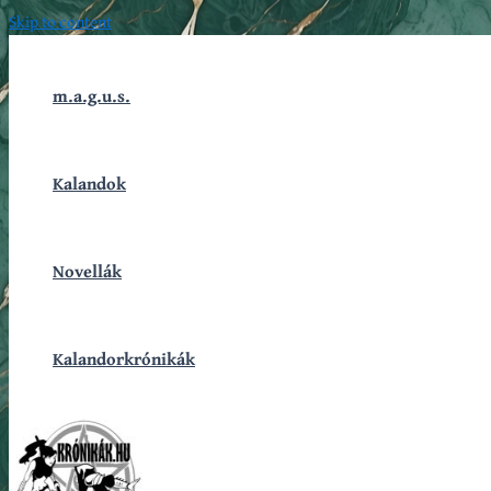
Skip to content
m.a.g.u.s.
Kalandok
Novellák
Kalandorkrónikák