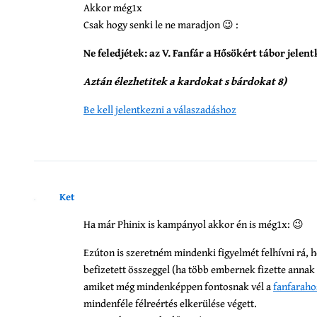
Akkor még1x
Csak hogy senki le ne maradjon 😉 :
Ne feledjétek: az V. Fanfár a Hősökért tábor jelent
Aztán élezhetitek a kardokat s bárdokat 8)
Be kell jelentkezni a válaszadáshoz
Ket
Ha már Phinix is kampányol akkor én is még1x: 😉
Ezúton is szeretném mindenki figyelmét felhívni rá, ho
befizetett összeggel (ha több embernek fizette annak 
amiket még mindenképpen fontosnak vél a
fanfarah
mindenféle félreértés elkerülése végett.