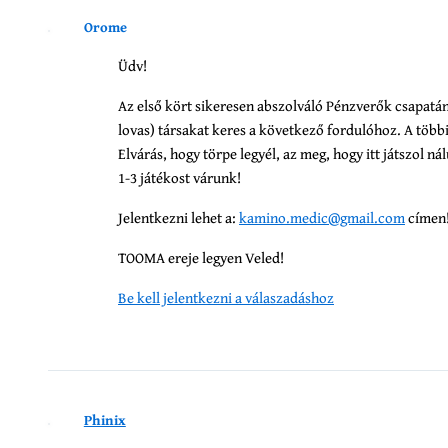
Orome
Üdv!
Az első kört sikeresen abszolváló Pénzverők csapat
lovas) társakat keres a következő fordulóhoz. A több
Elvárás, hogy törpe legyél, az meg, hogy itt játszol ná
1-3 játékost várunk!
Jelentkezni lehet a:
kamino.medic@gmail.com
címen
TOOMA ereje legyen Veled!
Be kell jelentkezni a válaszadáshoz
Phinix