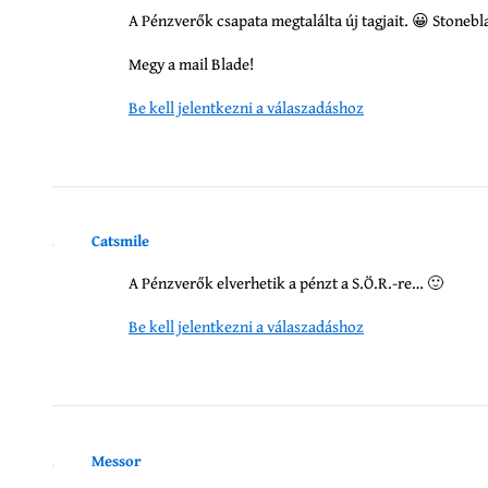
A Pénzverők csapata megtalálta új tagjait. 😀 Stonebl
Megy a mail Blade!
Be kell jelentkezni a válaszadáshoz
Catsmile
A Pénzverők elverhetik a pénzt a S.Ö.R.-re… 🙂
Be kell jelentkezni a válaszadáshoz
Messor