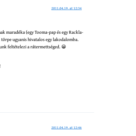
2011.04.19. at 12:34
ának maradéka (egy Tooma-pap és egy Rackla-
i törpe ugyanis hivatalos egy lakodalomba.
lunk feltételezi a rátermettséged. 😀
!
2011.04.19. at 12:46