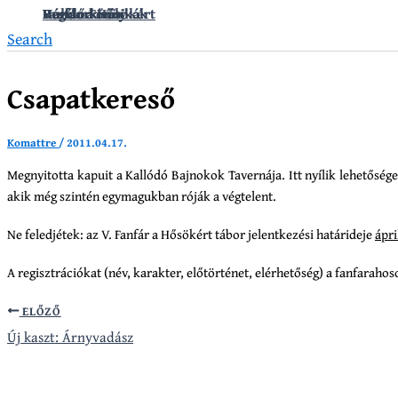
Vándorkrónikák
Hullámkirály
Regélő Főnix
Fanfár a Hősökért
Search
Csapatkereső
Komattre
/
2011.04.17.
Megnyitotta kapuit a Kallódó Bajnokok Tavernája. Itt nyílik lehetősége
akik még szintén egymagukban róják a végtelent.
Ne feledjétek: az V. Fanfár a Hősökért tábor jelentkezési határideje
ápri
A regisztrációkat (név, karakter, előtörténet, elérhetőség) a fanfarah
ELŐZŐ
Új kaszt: Árnyvadász