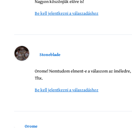
Nagyon köszönjük előre is!
Be kell jelentkezni a válaszadáshoz
Stoneblade
Orome! Nemtudom elment-e a válaszom az íméledre, hü
Thx.
Be kell jelentkezni a válaszadáshoz
Orome