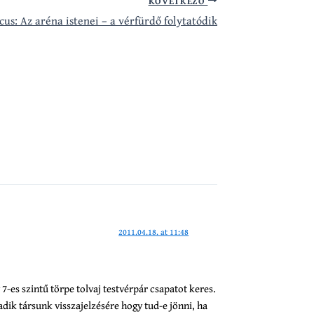
KÖVETKEZŐ
cus: Az aréna istenei – a vérfürdő folytatódik
2011.04.18. at 11:48
7-es szintű törpe tolvaj testvérpár csapatot keres.
ik társunk visszajelzésére hogy tud-e jönni, ha