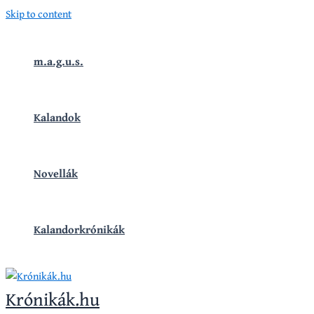
Skip to content
m.a.g.u.s.
Kalandok
Novellák
Kalandorkrónikák
Krónikák.hu