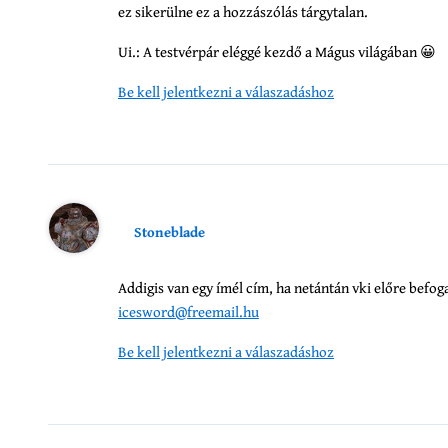
ez sikerülne ez a hozzászólás tárgytalan.
Ui.: A testvérpár eléggé kezdő a Mágus világában 😀
Be kell jelentkezni a válaszadáshoz
Stoneblade
Addigis van egy ímél cím, ha netántán vki előre befo
icesword@freemail.hu
Be kell jelentkezni a válaszadáshoz