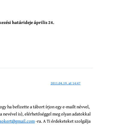
kezési határideje április 24.
2011.04.19. at 14:47
gy ha befizette a tábort írjon egy e-mailt névvel,
a nevével is), elérhetőséggel meg olyan adatokkal
osokert@gmail.com
-ra. A Ti érdeketeket szolgálja