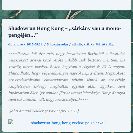
Shadowrun Hong Kong – „sárkány van a mono-
pengéjén…”
Gulandro
/
2015.09.14.
/
5 hozzászólás
/
ajánló
,
kritika
,
Külső világ
>>>>>(Lassan két éve már, hogy hazatértem Berlinből a Pusztulat
megszokott árnyai közé. Azóta inkább csak biztosra mentem: kis
veszély, biztos bevétel. Békén hagytam a cégeket és ők is engem.
Elmondható, hogy végeredményre napról napra éltem. Megszokott
árnyvadásztársaim elmaradoztak: feljebb léptek az árnyvilág
ranglétráján és/vagy meghaltak egymás után. Egyikért sem
hibáztattam őket. Így amikor jött az utazás lehetősége Hong-Kongba
nem sok minden volt, hogy marasztaljon.)<<<<<
-John Amund Walker (23:45:11/09-13-55)