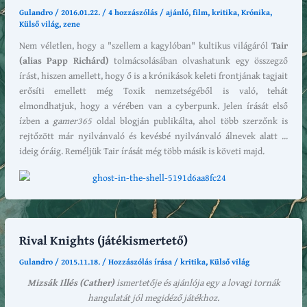
Gulandro
/
2016.01.22.
/
4 hozzászólás
/
ajánló
,
film
,
kritika
,
Krónika
,
Külső világ
,
zene
Nem véletlen, hogy a "szellem a kagylóban" kultikus világáról
Tair
(alias Papp Richárd)
tolmácsolásában olvashatunk egy összegző
írást, hiszen amellett, hogy ő is a krónikások keleti frontjának tagjait
erősíti emellett még Toxik nemzetségéből is való, tehát
elmondhatjuk, hogy a vérében van a cyberpunk. Jelen írását első
ízben a
gamer365
oldal blogján publikálta, ahol több szerzőnk is
rejtőzött már nyilvánvaló és kevésbé nyilvánvaló álnevek alatt ...
ideig óráig. Reméljük Tair írását még több másik is követi majd.
Rival Knights (játékismertető)
Gulandro
/
2015.11.18.
/
Hozzászólás írása
/
kritika
,
Külső világ
Mizsák Illés (Cather)
ismertetője és ajánlója egy a lovagi tornák
hangulatát jól megidéző játékhoz.