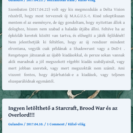
Szombaton (2017.04.22) volt egy kis megmozdulás a Delta Vision
részéről, hogy most terveznek új M.A.G.U.S.-t. Kissé szkeptikusan
mentem el az eseményre, de úgy gondoltam, hogy nyitottan állok a
dologhoz, hiszen nem szabad a haladás útjába állni. Feltéve ha az
épkézláb keretek között van tartva, és elősegíti a játék fejlődését!
Nem jelenthetjük ki feltétlen, hogy az új rendszer mindent
elrontana, vegyük csak példának a Shadowrunt vagy a DnD-t .
Rengetegen játszanak az újabb kiadásokkal, és persze sokan vannak
akik maradnak a jól megszokott régebbi kiadás szabályainál, vagy
mert jobban szeretek, vagy mert megszokták nem számít. Ami
viszont fontos, hogy átjárhatóak-e a kiadások, vagy teljesen
elszeparálódnak egymástól.
Ingyen letölthető a Starcraft, Brood War és az
Overlord!!!
Gulandro
/
2017.04.10.
/
1 Comment
/
Külső világ