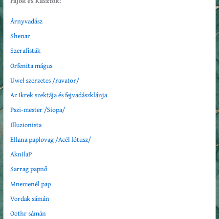
Fajok és Kasztok:
Árnyvadász
Shenar
Szerafisták
Orfenita mágus
Uwel szerzetes /ravator/
Az Ikrek szektája és fejvadászklánja
Pszi-mester /Siopa/
Illuzionista
Ellana paplovag /Acél lótusz/
AknilaP
Sarrag papnő
Mnemenél pap
Vordak sámán
Oothr sámán