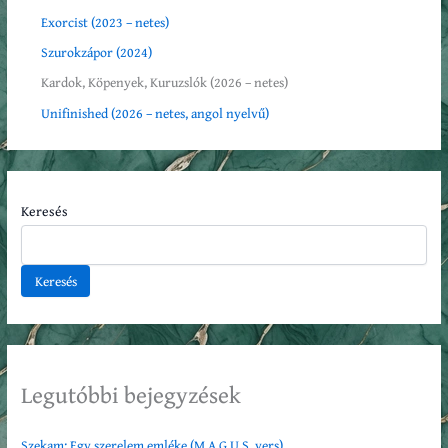
Exorcist (2023 – netes)
Szurokzápor (2024)
Kardok, Köpenyek, Kuruzslók (2026 – netes)
Unifinished (2026 – netes, angol nyelvű)
Keresés
Keresés
Legutóbbi bejegyzések
Szekam: Egy szerelem emléke (M.A.G.U.S. vers)