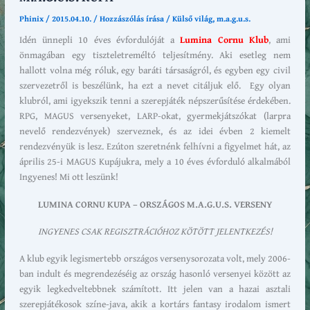
Phinix
/
2015.04.10.
/
Hozzászólás írása
/
Külső világ
,
m.a.g.u.s.
Idén ünnepli 10 éves évfordulóját a
Lumina Cornu Klub
, ami
önmagában egy tiszteletreméltó teljesítmény. Aki esetleg nem
hallott volna még róluk, egy baráti társaságról, és egyben egy civil
szervezetről is beszélünk, ha ezt a nevet citáljuk elő. Egy olyan
klubról, ami igyekszik tenni a szerepjáték népszerűsítése érdekében.
RPG, MAGUS versenyeket, LARP-okat, gyermekjátszókat (larpra
nevelő rendezvények) szerveznek, és az idei évben 2 kiemelt
rendezvényük is lesz. Ezúton szeretnénk felhívni a figyelmet hát, az
április 25-i MAGUS Kupájukra, mely a 10 éves évforduló alkalmából
Ingyenes! Mi ott leszünk!
LUMINA CORNU KUPA – ORSZÁGOS M.A.G.U.S. VERSENY
INGYENES CSAK REGISZTRÁCIÓHOZ KÖTÖTT JELENTKEZÉS!
A klub egyik legismertebb országos versenysorozata volt, mely 2006-
ban indult és megrendezéséig az ország hasonló versenyei között az
egyik legkedveltebbnek számított. Itt jelen van a hazai asztali
szerepjátékosok színe-java, akik a kortárs fantasy irodalom ismert