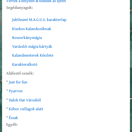
Vértek a fényben & késesek az éjben
Segédanyagok:
Jubileumi M.A.G.U.S. karakterlap
Kisokos Kalandozóknak
Boszorkánymágia
Varázslói mágia kártyák
Kalandmesterek Készlete
Karakteralkotó
Aláfestő zenék:
*
Just for fun
*
Pyarron
*
Dalok Hat Városból
*
Kóbor csillagok alatt
*
Észak
Egyéb: