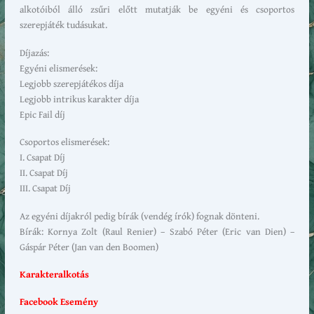
alkotóiból álló zsűri előtt mutatják be egyéni és csoportos
szerepjáték tudásukat.
Díjazás:
Egyéni elismerések:
Legjobb szerepjátékos díja
Legjobb intrikus karakter díja
Epic Fail díj
Csoportos elismerések:
I. Csapat Díj
II. Csapat Díj
III. Csapat Díj
Az egyéni díjakról pedig bírák (vendég írók) fognak dönteni.
Bírák: Kornya Zolt (Raul Renier) – Szabó Péter (Eric van Dien) –
Gáspár Péter (Jan van den Boomen)
Karakteralkotás
Facebook Esemény