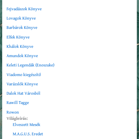
Fejvadászok Könyve
Lovagok Könyve
Barbárok Könyve
Elfek Könyve
Khálok Könyve
Amundok Könyve
Keleti Legendák (Enoszuke)
Viadomo
kiegészítő
Varázslók Könyve
Dalok Hat Városból
Rawill Tagge
Rowon
Világleírás:
Elveszett Mesék
M.A.G.U.S. Eredet