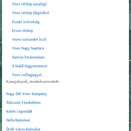
Ynev térkép (analóg)
Ynev
térkép (digitális)
Északi Szövetség
Erion térkép
Ynevi szószedet (6.0)
Ynev
Nagy Naptára
Darton kitüntetései
A Halál Nagymesterei
Ynev csillagjegyei
Kampányok, modulsorozatok:
Nagy Dél-Ynev Kampány
Átkozott Fészkekben
Keleti Legendák
Della Bajnokai
Örök Város Bajnokai