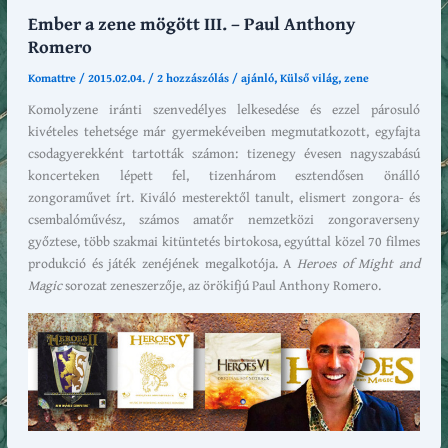
Ember a zene mögött III. – Paul Anthony
Romero
Komattre
/
2015.02.04.
/
2 hozzászólás
/
ajánló
,
Külső világ
,
zene
Komolyzene iránti szenvedélyes lelkesedése és ezzel párosuló
kivételes tehetsége már gyermekéveiben megmutatkozott, egyfajta
csodagyerekként tartották számon: tizenegy évesen nagyszabású
koncerteken lépett fel, tizenhárom esztendősen önálló
zongoraművet írt. Kiváló mesterektől tanult, elismert zongora- és
csembalóművész, számos amatőr nemzetközi zongoraverseny
győztese, több szakmai kitüntetés birtokosa, egyúttal közel 70 filmes
produkció és játék zenéjének megalkotója. A
Heroes of Might and
Magic
sorozat zeneszerzője, az örökifjú Paul Anthony Romero.