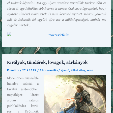
el tudunk képzelni. Ma egy ilyen utazásra invitállak titeket időn és
téren át egy felhőtlenebb helyre és korba. Csak arra ügyeljetek, hogy
nyitott elmével kövessetek és nem kevésbé nyitott szívvel. Jöjjetek
hát és fedezzük fel együtt újra azt a különlegességet, amiről ma
regélek nektek …
Királyok, tündérek, lovagok, sárkányok
Komattre
/
2014.12.19.
/
3 hozzászólás
/
ajánló
,
Külső világ
,
zene
Időrendben visszafelé
haladva ezúttal a
tavalyi esztendőben
napvilágot látott
album hivatalos
publikálására kerül
sor a Krónikák