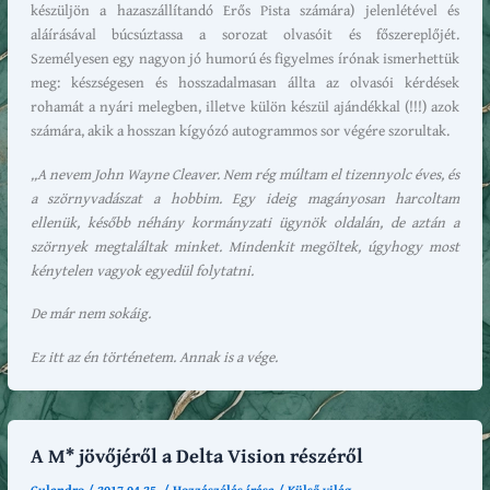
készüljön a hazaszállítandó Erős Pista számára) jelenlétével és
aláírásával búcsúztassa a sorozat olvasóit és főszereplőjét.
Személyesen egy nagyon jó humorú és figyelmes írónak ismerhettük
meg: készségesen és hosszadalmasan állta az olvasói kérdések
rohamát a nyári melegben, illetve külön készül ajándékkal (!!!) azok
számára, akik a hosszan kígyózó autogrammos sor végére szorultak.
„A nevem John Wayne Cleaver. Nem rég múltam el tizennyolc éves, és
a szörnyvadászat a hobbim. Egy ideig magányosan harcoltam
ellenük, később néhány kormányzati ügynök oldalán, de aztán a
szörnyek megtaláltak minket. Mindenkit megöltek, úgyhogy most
kénytelen vagyok egyedül folytatni.
De már nem sokáig.
Ez itt az én történetem. Annak is a vége.
A M* jövőjéről a Delta Vision részéről
Gulandro
/
2017.04.25.
/
Hozzászólás írása
/
Külső világ