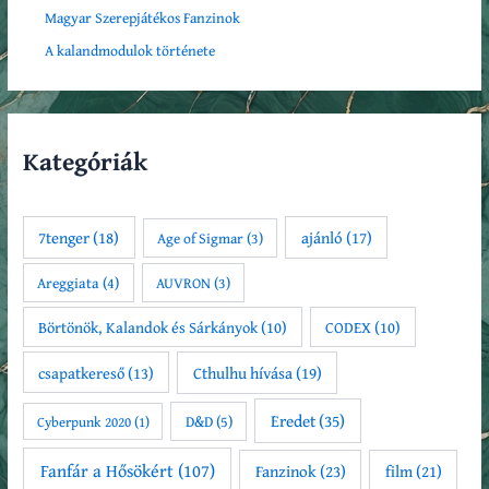
Magyar Szerepjátékos Fanzinok
A kalandmodulok története
Kategóriák
7tenger
(18)
ajánló
(17)
Age of Sigmar
(3)
Areggiata
(4)
AUVRON
(3)
Börtönök, Kalandok és Sárkányok
(10)
CODEX
(10)
csapatkereső
(13)
Cthulhu hívása
(19)
Eredet
(35)
D&D
(5)
Cyberpunk 2020
(1)
Fanfár a Hősökért
(107)
Fanzinok
(23)
film
(21)