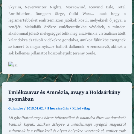
Skyrim, Neverwinter Nights, Morrowind, Icewind Dale, Total
Annihilation, Dungeon Siege, Guild Wars…- csak hogy a
legismertebbeket említsem azon játékok közül, melyeknek ő jegyzi a
zenéjét. Melódiáik örökre emlékezetünkbe vésődtek, s minden
alkalommal jóleső melegséggel telik meg a szívünk a virtuálisan átélt
kalandokra és távoli vidékekre gondolva, amikor fülünkbe csengnek
az ismert és megannyiszor hallott dallamok. A zeneszerző, akinek a
sok kellemes pillanatot köszönhetjük: Jeremy Soule.
Emlékcsavar és Amnézia, avagy a Holdsárkány
nyomában
Gulandro
/
2015.01.02.
/
5 hozzászólás
/
Külső világ
Mi gátolhatná meg a bátor felfedezőket és kalandra éhes vándorokat?
Vannak kapuk, amiken átlépve a mindennapi nyűgök maguktól
zuhannak le a vállunkról és olyan helyekre vezetnek el, amiket csak