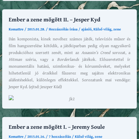
Ember a zene mögött II. – Jesper Kyd
Komattre
/
2015.01.28.
/
Hozzászólás írása
/
ajánló
,
Külső világ
,
zene
Dán komponista, kinek nevéhez számos játék, televíziós műsor és
film hangszerelése kötődik, a játékiparban pedig olyan nagysikerű
produkcióhoz szerzett zenét, mint az
Assassin’s Creed
sorozat, a
Hitman
széria, vagy a
Borderlands
játékok. Előszeretettel ír
monumentális hatású, szimfonikus- és kórusműveket, melyeket
hihetetlenül jó érzékkel fűszerez meg sajátos elektronikus
aláfestésekkel, különleges effektekkel. Sorozatunk mai vendége:
Jesper Kyd. (ejtsd: Jeszper Küd)
Ember a zene mögött I. – Jeremy Soule
Komattre
/
2015.01.16.
/
7 hozzászólás
/
Külső világ
,
zene