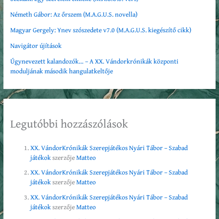
Németh Gábor: Az őrszem (M.A.G.U.S. novella)
Magyar Gergely: Ynev szószedete v7.0 (M.A.G.U.S. kiegészítő cikk)
Navigátor újítások
Úgynevezett kalandozók… – A XX. Vándorkrónikák központi
moduljának második hangulatkeltője
Legutóbbi hozzászólások
XX. VándorKrónikák Szerepjátékos Nyári Tábor – Szabad
játékok
szerzője
Matteo
XX. VándorKrónikák Szerepjátékos Nyári Tábor – Szabad
játékok
szerzője
Matteo
XX. VándorKrónikák Szerepjátékos Nyári Tábor – Szabad
játékok
szerzője
Matteo