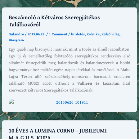
Beszámoló a Kétváros Szerepjátékos
Találkozóról
Gulandro
/
2015.06.22.
/
1 Comment
/
hirdetés
,
Krónika
,
Külső világ
,
m.a.g.u.s.
Egy újabb nap bizonyult másnak, mint a többi az elmúlt szombaton.
Egy új és remélhetőleg folytatódó szerepjátékos rendezvény első
alkalmát ünnepeltük meg kalandozók és kalandmesterek a hobbi
hagyományaihoz méltán egész napos játékkal és meséléssel. A Blaha
Lujza Téren álló szórakozóhely-monstrum harmadik emeletén
található MÜSZI adott otthont a
Valheru és Lozartan
által
szervezett Kétváros Szerepjátékos Találkozónak.
10 ÉVES A LUMINA CORNU – JUBILEUMI
M.A.G.U.S. KUPA