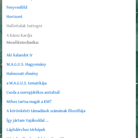
Fenyvesföld
Horizont
Hallottalak Suttogni
A Káosz Kardja
Meséléstechnika:
Aki kalandot ír
M.A.G.U.S. Hagyomány
Halmozati élmény
a M.A.G.U.S. tematikája
Csoda a szerepjátékos asztalnál
Mihez tartsa magát a KM?
A körönkénti támadások számának filozófiája
Így jártam Vajákoddal …
Láplidérchez térképek