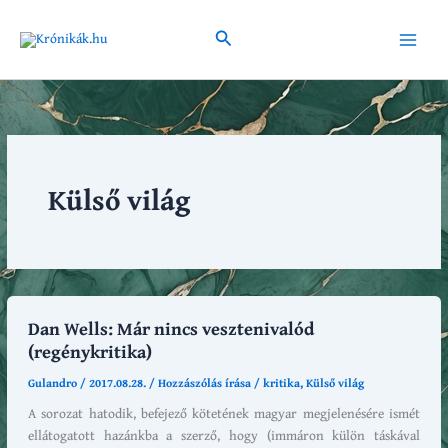
Skip
to
Search
Main
content
Menu
Külső világ
Dan Wells: Már nincs vesztenivalód
(regénykritika)
Gulandro
/
2017.08.28.
/
Hozzászólás írása
/
kritika
,
Külső világ
A sorozat hatodik, befejező kötetének magyar megjelenésére ismét
ellátogatott hazánkba a szerző, hogy (immáron külön táskával