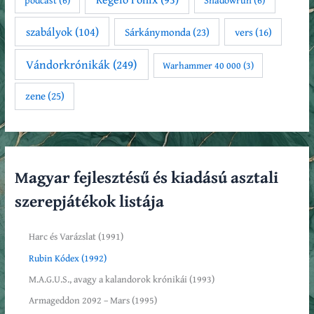
szabályok
(104)
Sárkánymonda
(23)
vers
(16)
Vándorkrónikák
(249)
Warhammer 40 000
(3)
zene
(25)
Magyar fejlesztésű és kiadású asztali
szerepjátékok listája
Harc és Varázslat (1991)
Rubin Kódex (1992)
M.A.G.U.S., avagy a kalandorok krónikái (1993)
Armageddon 2092 – Mars (1995)