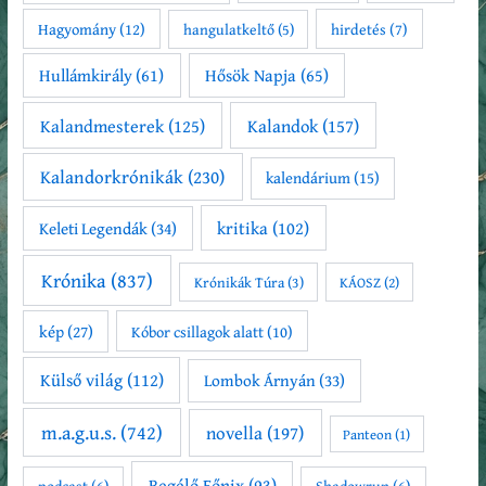
Hagyomány
(12)
hirdetés
(7)
hangulatkeltő
(5)
Hullámkirály
(61)
Hősök Napja
(65)
Kalandmesterek
(125)
Kalandok
(157)
Kalandorkrónikák
(230)
kalendárium
(15)
kritika
(102)
Keleti Legendák
(34)
Krónika
(837)
Krónikák Túra
(3)
KÁOSZ
(2)
kép
(27)
Kóbor csillagok alatt
(10)
Külső világ
(112)
Lombok Árnyán
(33)
m.a.g.u.s.
(742)
novella
(197)
Panteon
(1)
Regélő Főnix
(93)
podcast
(6)
Shadowrun
(6)