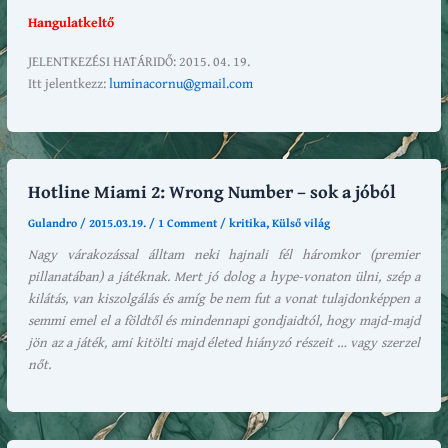
Hangulatkeltő
JELENTKEZÉSI HATÁRIDŐ: 2015. 04. 19.
Itt jelentkezz:
luminacornu@gmail.com
Hotline Miami 2: Wrong Number – sok a jóból
Gulandro
/
2015.03.19.
/
1 Comment
/
kritika
,
Külső világ
Nagy várakozással álltam neki hajnali fél háromkor (premier
pillanatában) a játéknak. Mert jó dolog a hype-vonaton ülni, szép a
kilátás, van kiszolgálás és amíg be nem fut a vonat tulajdonképpen a
semmi emel el a földtől és mindennapi gondjaidtól, hogy majd-majd
jön az a játék, ami kitölti majd életed hiányzó részeit … vagy szerzel
nőt.