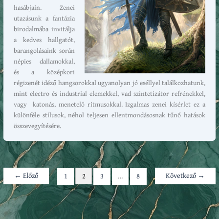
hasábjain. Zenei
utazásunk a fantázia
birodalmába invitálja
a kedves hallgatót,
barangolásaink során
népies dallamokkal,
és a középkori
régizenét idéző hangsorokkal ugyanolyan jó eséllyel találkozhatunk,
mint electro és industrial elemekkel, vad szintetizátor refrénekkel,
vagy katonás, menetelő ritmusokkal. Izgalmas zenei kísérlet ez a
különféle stílusok, néhol teljesen ellentmondásosnak tűnő hatások
összevegyítésére.
←
Előző
Következő
→
1
2
3
…
8