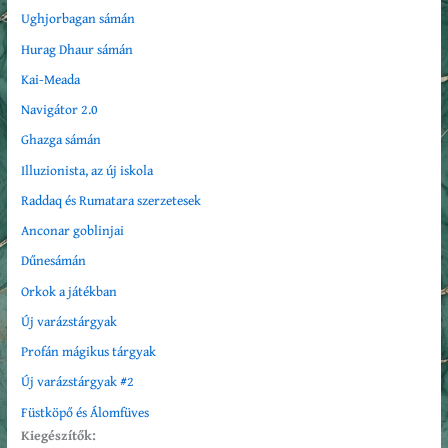
Ughjorbagan sámán
Hurag Dhaur sámán
Kai-Meada
Navigátor 2.0
Ghazga sámán
Illuzionista, az új iskola
Raddaq és Rumatara szerzetesek
Anconar goblinjai
Dűnesámán
Orkok a játékban
Új varázstárgyak
Profán mágikus tárgyak
Új varázstárgyak #2
Füstköpő és Álomfüves
Kiegészítők: